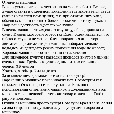
Отличная машинка
Важно установить оч качественно на месте работы. Все же,
лучше ставить в отдельном помещении где закрывается дверь
(ванная или спец помещения), т.к. при отжиме шум как у
обычных машин но еще с более высокими по тону звуками
Надеюсь надежность будет так же лучше
В целом машинка тихая,окно загрузки удобное,пришла на
смену Индезит,который отработал 15лет. будем надеяться,что
и беко отслужил не менее 10лет. понравился инверторный
двигатель,в режиме стирки машинка набирает меньше
воды,чем Индезит,зато режим полоскания воды не жалеет))
Хорошая машинка в соотношении цена/качество
Для инженеров культура разводки проводов внутри машины
очень низкая. Грубые скрутки одним витком старинной
черной ХБ лентой
Хочется, чтобы работала долго
За исключением доставки, все остальное супер!
Нареканий к машинке пока никаких нет. Посмотрим как
покажет себя в процессе эксплуатации. Есть опыт
использования стиральных машинок и холодильников этой
марки, в своей ценовой категории товар отличный. Ещё ни
разу не подводил
Отличная машинка просто супер! Советую! Брал я её за 22 800
, а она стирает и по функцианалу не уступает и дорогоим
машинкам!