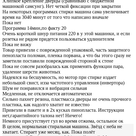
Хлипкое крепление дверцы (сравниваю с бюджетной
машинкой самсунг). Нет четкой фиксации при закрытии
На некоторых программах стирки машина сама увеличивает
время на 3040 минут от того что написано вначале
Пока нет
Программа 14мин,по факту 20
Очень короткий шнур питания 220 в у этой машинки, и если
розетка не рядом придется пользоваться удлинителем
Пока не вижу
Товар привезли с поврежденной упаковкой, часть защитного
пенопласта поломан, пленка порвана, а что бы этого сразу не
заметили поставили поврежденной стороной к стене
Пока не совсем разобралась как применять функции пара,
удаление шерсти животных
Надеялся на бесшумность, но мотор при стирке издает
небольшой свист, изза частотного управления (инвертора)
Шум не понравился и вибрация сильная
Медленная, не отключается автоматически
Сильно пахнет резина, пластмасса дверцы не очень прочного
пластика, как надолго хватит не известно
Привезли в пакете и в 2х кусках пинопласта. Инструкции
нет,гарантийного талона нет! Ничего!
Немного присутствует гул во время отжима, остальное ок
В целом, нормальная стиральная машина. Звёзд с неба не
хватает. Стирает уже месяц, как. Пока полёт