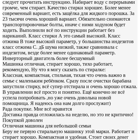
следует прочитать инструкцию. Набирает воду с перерывами
громче, чем стирает. Качество стирки хорошее. Более менее
современный вариант, есть защёлка для жидкого порошка. За
23 тысячи очень хороший вариант. Обязательно снимаются
транспортировочные болты, иначе с ними ходуном будет
ходить. Выполнили всё по инструкции работает без
нариканий. Класс стирки А это самый высокий. Класс
отжима В тоже высокий параметр, у большинства индезитов
класс отжима С. дБ шума низкий, также сравнивала с
индезитом, везде более менее одинаковый параметр.
Инверторный двигатель более бесшумный
Машинка отличная, стирает хорошо, тихо работает,
рекомендую, Ну что я могу сказать по стиралке:
Классная, компактная, стильная, тихая что очень важно в
семье с маленьким ребёнком. Сразу после очистки барабана
запустили стирку, всё супер отстирала и очень хорошо отжала.
В управлении всё просто и понятно. Ещё конечно не всё
успела попробовать ,но уже очень довольна новой
помощница. Я надеюсь она нам долго прослужит)
Рада покупке. Мне всё нравится
Доставка правда отложилась на неделю, но это не критично!
Покупкой доволен
Отличная машинка для небольшой семьи
Беру не первую стиральную машинку этой марки. Работает и
стирает хорошо. Компактная и удобная. Стоит своих денег