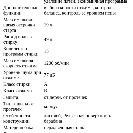
удаление пятен, экономичная программа
Дополнительные
выбор скорости отжима, контроль
функции
баланса, контроль за уровнем пены
Максимальное
время отсрочки
19 ч
старта
Расход воды за
49 л
стирку
Количество
15
программ стирки
Максимальная
1200 об/мин
скорость отжима
Уровень шума при
77 дБ
отжиме
Класс стирки
A
Класс отжима
B
Защита
от детей, от протечек
Тип защиты от
корпус
протечек
Особенности
дисплей, Рельефная поверхность
конструкции
барабана
Материал бака
нержавеющая сталь