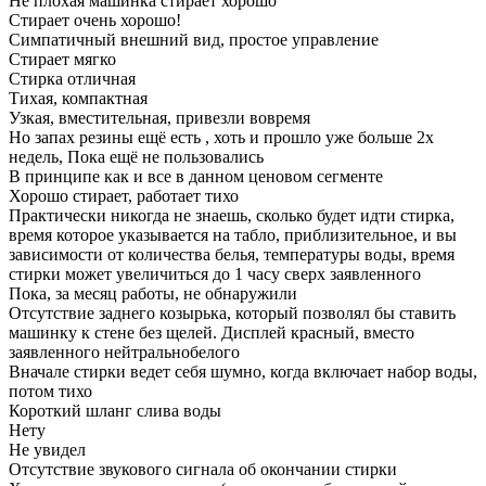
Не плохая машинка стирает хорошо
Стирает очень хорошо!
Симпатичный внешний вид, простое управление
Стирает мягко
Стирка отличная
Тихая, компактная
Узкая, вместительная, привезли вовремя
Но запах резины ещё есть , хоть и прошло уже больше 2х
недель, Пока ещё не пользовались
В принципе как и все в данном ценовом сегменте
Хорошо стирает, работает тихо
Практически никогда не знаешь, сколько будет идти стирка,
время которое указывается на табло, приблизительное, и вы
зависимости от количества белья, температуры воды, время
стирки может увеличиться до 1 часу сверх заявленного
Пока, за месяц работы, не обнаружили
Отсутствие заднего козырька, который позволял бы ставить
машинку к стене без щелей. Дисплей красный, вместо
заявленного нейтральнобелого
Вначале стирки ведет себя шумно, когда включает набор воды,
потом тихо
Короткий шланг слива воды
Нету
Не увидел
Отсутствие звукового сигнала об окончании стирки