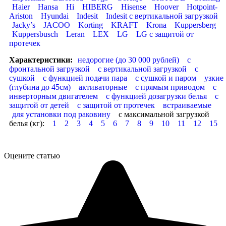
Haier
Hansa
Hi
HIBERG
Hisense
Hoover
Hotpoint-
Ariston
Hyundai
Indesit
Indesit с вертикальной загрузкой
Jacky’s
JACOO
Korting
KRAFT
Krona
Kuppersberg
Kuppersbusch
Leran
LEX
LG
LG с защитой от
протечек
Характеристики:
недорогие (до 30 000 рублей)
с
фронтальной загрузкой
с вертикальной загрузкой
с
сушкой
с функцией подачи пара
с сушкой и паром
узкие
(глубина до 45см)
активаторные
с прямым приводом
с
инверторным двигателем
с функцией дозагрузки белья
с
защитой от детей
с защитой от протечек
встраиваемые
для установки под раковину
с максимальной загрузкой
белья (кг):
1
2
3
4
5
6
7
8
9
10
11
12
15
Оцените статью