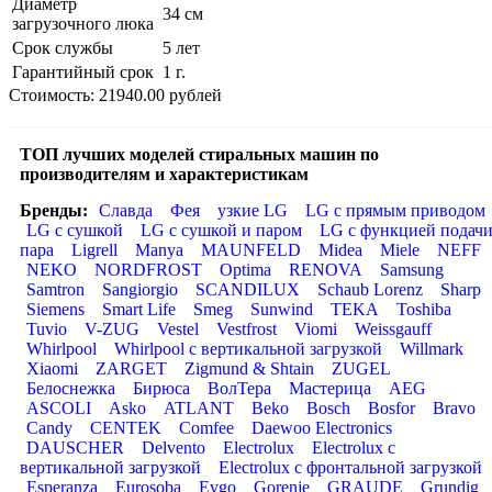
Диаметр
34 см
загрузочного люка
Срок службы
5 лет
Гарантийный срок
1 г.
Стоимость: 21940.00 рублей
ТОП лучших моделей стиральных машин по
производителям и характеристикам
Бренды:
Славда
Фея
узкие LG
LG с прямым приводом
LG с сушкой
LG с сушкой и паром
LG с функцией подач
пара
Ligrell
Manya
MAUNFELD
Midea
Miele
NEFF
NEKO
NORDFROST
Optima
RENOVA
Samsung
Samtron
Sangiorgio
SCANDILUX
Schaub Lorenz
Sharp
Siemens
Smart Life
Smeg
Sunwind
TEKA
Toshiba
Tuvio
V-ZUG
Vestel
Vestfrost
Viomi
Weissgauff
Whirlpool
Whirlpool с вертикальной загрузкой
Willmark
Xiaomi
ZARGET
Zigmund & Shtain
ZUGEL
Белоснежка
Бирюса
ВолТера
Мастерица
AEG
ASCOLI
Asko
ATLANT
Beko
Bosch
Bosfor
Bravo
Candy
CENTEK
Comfee
Daewoo Electronics
DAUSCHER
Delvento
Electrolux
Electrolux с
вертикальной загрузкой
Electrolux с фронтальной загрузкой
Esperanza
Eurosoba
Evgo
Gorenje
GRAUDE
Grundig