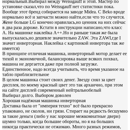
нормальный.Выбирал между Weissgauff и этой. Мастер по
установке сказал,что по Weissgauff нет статистики пока.
Вообще этот бренд собирается на заводе Midea. С Beko вроде
нормально всё и запчасти можно найти,если что то случится.
Жене больше LG конечно нравилась,но ценник на них сейчас
в два раза дороже. Кстати в инструкции написано,что класс
А. На машинке наклейка А++.Но и раньше такая же была
выпускалась,но дешевле значительно ZAW. Эта ZAWI,где I
значит инверторная. Наклейка с картинкой инвертора так же
имеется)
В принципе отличная машинка, инверторный мотор делает ее
тихой и экономичной, балансировка выше всяких похвал,
машина не дергается даже при полной загрузке.
Единственное, надо всегда учитывать, что время указаное на
табло приблизительное
В целом машинка стоит своих денег. Звезду снял за цвет
дисплея, по моему красный цвет это так архаично, при этом
на сайте дисплей современный нейтральнобелый
Выбирал долго. Выбором доволен
Хорошая надёжная машинка инверторная
Доставка была от "империя техно" всё было прекрасно
упаковано, не сколов, ни грязи. Стирает на редкость бесшумно
за такие деньги (либо у нас хорошие межкомнатные двери)
шумно только, когда большие обороты, но я на больших
никогда практически не отжимаю. Много разных режимов,