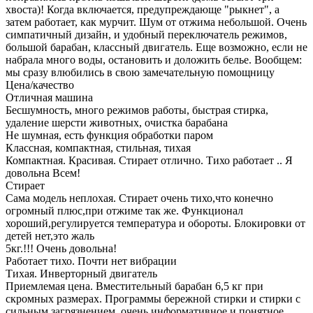
хвоста)! Когда включается, предупреждающе "рыкнет", а
затем работает, как мурчит. Шум от отжима небольшой. Очень
симпатичный дизайн, и удобный переключатель режимов,
большой барабан, классный двигатель. Еще возможно, если не
набрала много воды, остановить и доложить белье. Вообщем:
мы сразу влюбились в свою замечательную помощницу
Цена/качество
Отличная машина
Бесшумность, много режимов работы, быстрая стирка,
удаление шерсти животных, очистка барабана
Не шумная, есть функция обработки паром
Классная, компактная, стильная, тихая
Компактная. Красивая. Стирает отлично. Тихо работает .. Я
довольна Всем!
Стирает
Сама модель неплохая. Стирает очень тихо,что конечно
огромный плюс,при отжиме так же. Функционал
хороший,регулируется температура и обороты. Блокировки от
детей нет,это жаль
5кг.!!! Очень довольна!
Работает тихо. Почти нет вибрации
Тихая. Инверторный двигатель
Приемлемая цена. Вместительный барабан 6,5 кг при
скромных размерах. Программы бережной стирки и стирки с
сильным загрязнением. очень информативное и понятное