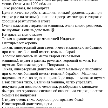
меню. Отжим на 1200 об/мин
Тихо работает, не вибрирует
Цена и качество работы машины, низкий уровень шума при
стирке (не на отжиме), наличие программ экспресс стирки с
хорошим результатом в итоге
Очень классная стиральная машинка, очень много режимов,
не шумная, я очень довольна 😁
Не трясется при отжиме
Тихая в сравнении с десятилетней Индизит
Отстирывает хорошо
Тихая, инверторный двигатель, имеет мальнькую вибрацию
при отжиме, большой вместительный барабан
Хорошо вписалась на место старой стиральной
машины.Стирает в разных режимах, хороший отжим. Не
шумная. Большая загрузка. Понравилась
Тихая, инверторный двигатель, имеет мальнькую вибрацию
при отжиме, большой вместительный барабан., Машинка
нармальная только одно на принаборе воды не множко шумит
а так стирает тихо, Отличная машина, легко управлять,
покупала для пожилого человека, разобралась с кнопками
быстро, нет звукового сигнала об окончании стирки, но этот
момент не напрягает
Стирает очень тихо. Хорошо простирывает бельё
Инверторный двигатель, цена