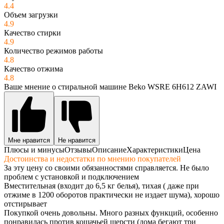
4.4
Объем загрузки
4.9
Качество стирки
4.9
Количество режимов работы
4.8
Качество отжима
4.8
Ваше мнение о стиральной машине Beko WSRE 6H612 ZAWI
Мне нравится
Не нравится
Плюсы и минусы
Отзывы
Описание
Характеристики
Цена
Достоинства и недостатки по мнению покупателей
За эту цену со своими обязанностями справляется. Не было
проблем с установкой и подключением
Вместительная (входит до 6,5 кг белья), тихая ( даже при
отжиме в 1200 оборотов практически не издает шума), хорошо
отстирывает
Покупкой очень довольны. Много разных функций, особенно
понравилась против кошачьей шерсти (дома бегают три