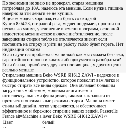
По экономии не знаю не проверял. старая машинка
потребляла до 10А, надеюсь эта меньше. Если нужна тишина
наверно за эти деньги её не купишь
В целом модель хорошая, если брать со скидкой
Купил 8.04.23, стирали 4 раза, медленно думает, простои по
несколько минут, увеличение времени программ, основной
недостаток механическое включение/отключение, после
завершения стирки табло не отключается значит если
поставить на стирку и уйти на работу табло будет гореть. Нет
индикации отжима
Если случится проблема с машинкой как мы сможем без чека,
гарантийного талона и каких либо документов разобраться?
Если б знал, приобрел у другого поставщика, у других цены
реально меньше
Стиральная машина Beko WSRE 6H612 ZAWI - надежное и
функциональное устройство, которое позволит вам легко и
быстро стирать все виды одежды. Она обладает большим
загрузочным объемом, мощным двигателем и
интеллектуальными функциями, такими как защита от
протечек и оптимальные режимы стирки. Машина имеет
стильный дизайн, легко управляется, и обеспечивает
эффективное и бережное стирание ваших вещей. Passerelle
France alt=Machine a laver Beko WSRE 6H612 ZAWI />
Цвет
белый