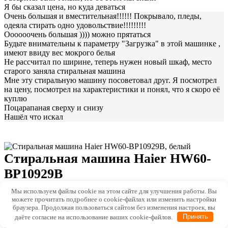
Я бы сказал цена, но куда деваться
Очень большая и вместительная!!!!!! Покрывало, пледы,
одеяла стирать одно удовольствие!!!!!!!!!
Оооооочень большая )))) можно прятаться
Будьте внимательны к параметру "Загрузка" в этой машинке ,
имеют ввиду вес мокрого белья
Не рассчитал по ширине, теперь нужен новый шкаф, место
старого заняла стиральная машина
Мне эту стиральную машину посоветовал друг. Я посмотрел
на цену, посмотрел на характеристики и понял, что я скоро еë
куплю
Поцарапаная сверху и снизу
Нашёл что искал
Стиральная машина Haier HW60-
BP10929B
Подробнее
Мы используем файлы cookie на этом сайте для улучшения работы. Вы
можете прочитать подробнее о cookie-файлах или изменить настройки
92% покупателей рекомендуют этот товар
браузера. Продолжая пользоваться сайтом без изменения настроек, вы
Общий рейтинг
даёте согласие на использование ваших cookie-файлов.
Принять
4.7
Шум