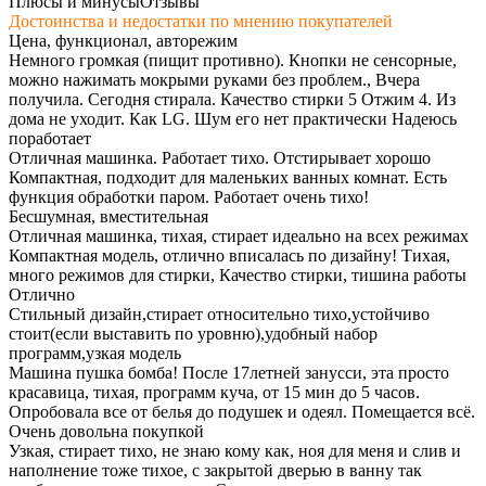
Плюсы и минусы
Отзывы
Достоинства и недостатки по мнению покупателей
Цена, функционал, авторежим
Немного громкая (пищит противно). Кнопки не сенсорные,
можно нажимать мокрыми руками без проблем., Вчера
получила. Сегодня стирала. Качество стирки 5 Отжим 4. Из
дома не уходит. Как LG. Шум его нет практически Надеюсь
поработает
Отличная машинка. Работает тихо. Отстирывает хорошо
Компактная, подходит для маленьких ванных комнат. Есть
функция обработки паром. Работает очень тихо!
Бесшумная, вместительная
Отличная машинка, тихая, стирает идеально на всех режимах
Компактная модель, отлично вписалась по дизайну! Тихая,
много режимов для стирки, Качество стирки, тишина работы
Отлично
Стильный дизайн,стирает относительно тихо,устойчиво
стоит(если выставить по уровню),удобный набор
программ,узкая модель
Машина пушка бомба! После 17летней занусси, эта просто
красавица, тихая, программ куча, от 15 мин до 5 часов.
Опробовала все от белья до подушек и одеял. Помещается всё.
Очень довольна покупкой
Узкая, стирает тихо, не знаю кому как, ноя для меня и слив и
наполнение тоже тихое, с закрытой дверью в ванну так