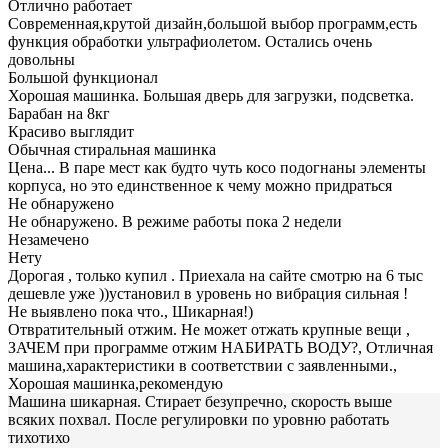
Отлично работает
Современная,крутой дизайн,большой выбор программ,есть
функция обработки ультрафиолетом. Остались очень
довольны
Большой функционал
Хорошая машинка. Большая дверь для загрузки, подсветка.
Барабан на 8кг
Красиво выглядит
Обычная стиральная машинка
Цена... В паре мест как будто чуть косо подогнаны элементы
корпуса, но это единственное к чему можно придраться
Не обнаружено
Не обнаружено. В режиме работы пока 2 недели
Незамечено
Нету
Дорогая , только купил . Приехала на сайте смотрю на 6 тыс
дешевле уже ))установил в уровень но вибрация сильная !
Не выявлено пока что., Шикарная!)
Отвратительный отжим. Не может отжать крупные вещи ,
ЗАЧЕМ при программе отжим НАБИРАТЬ ВОДУ?, Отличная
машина,характеристики в соответствии с заявленными.,
Хорошая машинка,рекомендую
Машина шикарная. Стирает безупречно, скорость выше
всяких похвал. После регулировки по уровню работать
тихотихо