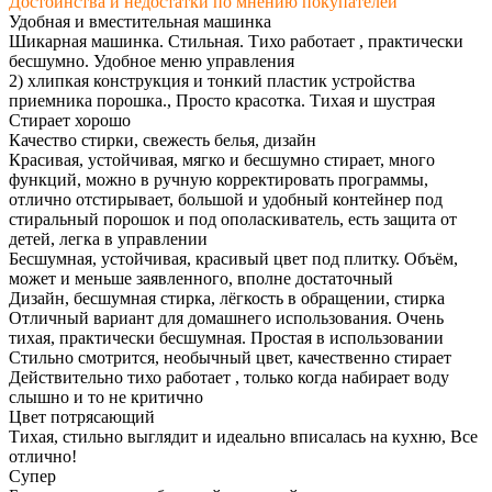
Достоинства и недостатки по мнению покупателей
Удобная и вместительная машинка
Шикарная машинка. Стильная. Тихо работает , практически
бесшумно. Удобное меню управления
2) хлипкая конструкция и тонкий пластик устройства
приемника порошка., Просто красотка. Тихая и шустрая
Стирает хорошо
Качество стирки, свежесть белья, дизайн
Красивая, устойчивая, мягко и бесшумно стирает, много
функций, можно в ручную корректировать программы,
отлично отстирывает, большой и удобный контейнер под
стиральный порошок и под ополаскиватель, есть защита от
детей, легка в управлении
Бесшумная, устойчивая, красивый цвет под плитку. Объём,
может и меньше заявленного, вполне достаточный
Дизайн, бесшумная стирка, лёгкость в обращении, стирка
Отличный вариант для домашнего использования. Очень
тихая, практически бесшумная. Простая в использовании
Стильно смотрится, необычный цвет, качественно стирает
Действительно тихо работает , только когда набирает воду
слышно и то не критично
Цвет потрясающий
Тихая, стильно выглядит и идеально вписалась на кухню, Все
отлично!
Супер