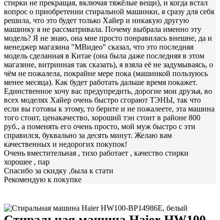
стирки не прекращая, включая тяжёлые вещи), и когда встал
вопрос о приобретении стиральной машинки, я сразу для себя
решила, что это будет только Хайер и никакую другую
машинку я не рассматривала. Почему выбрала именно эту
модель? Я не знаю, она мне просто понравилась внешне, да и
менеджер магазина "МВидео" сказал, что это последняя
модель сделанная в Китае (она была даже последняя в этом
магазине, витринная так сказать), я взяла её не задумываясь, о
чём не пожалела, покрайне мере пока (машинкой пользуюсь
менее месяца). Как будет работать дальше время покажет.
Единственное хочу вас предупредить, дорогие мои друзья, во
всех моделях Хайер очень быстро сгорают ТЭНЫ, так что
если вы готовы к этому, то берите и не пожалеете, эта машина
того стоит, ценакачество, хороший тэн стоит в районе 800
руб., а поменять его очень просто, мой муж быстро с эти
справился, буквально за десять минут. Желаю вам
качественных и недорогих покупок!
Очень вместительная , тихо работает , качество стирки
хорошее , пар
Спасибо за скидку ,была к стати
Рекомендую к покупке
Стиральная машина Haier HW100-