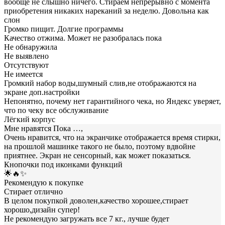
вообще не слышно ничего. Стираем непрерывно с момента
приобретения никаких нареканий за неделю. Довольна как
слон
Громко пищит. Долгие программы
Качество отжима. Может не разобралась пока
Не обнаружила
Не выявлено
Отсутствуют
Не имеется
Громкий набор воды,шумный слив,не отображаются на
экране доп.настройки
Непонятно, почему нет гарантийного чека, но Яндекс уверяет,
что по чеку все обслуживание
Лёгкий корпус
Мне нравятся Пока …,
Очень нравится, что на экранчике отображается время стирки,
на прошлой машинке такого не было, поэтому вдвойне
приятнее. Экран не сенсорный, как может показаться.
Кнопочки под иконками функций
🌟🔥✨
Рекомендую к покупке
Стирает отлично
В целом покупкой доволен,качество хорошее,стирает
хорошо,дизайн супер!
Не рекомендую загружать все 7 кг., лучше будет