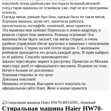
покупкой,тихая,удобная,уже постирала большой,меховой
плед,старая машинка не отжимала уже, ещё не все программы
освоила,
Одежда мятая, раньше был бош, одежда была не такая мятая,
Хорошая машина, шума нет, закончила работать
просигналила, интерфейс понятный, жене нравится
Эта машинка моя любовь! Переехали в новую квартиру, и
решили старую бош заменить. Разница огромная! Эта
машинка белье будто ласкает, так мягко стирает, и очень
удобное управление (бесят крутилки и машинки с ненужными
функциями). Стираю на ней почти неделю. С маленьким
ребёнком приходится это делать каждый день. И прям кайфую
от её работы. Спасибо производителю!
Заказал через яндекс маркет в рассрочку. Привезли из Москвы
через пару дней от официального магазина. Подняли на этаж.
Ничего больше не доплачивал
Хорошая стиралка за эту цену
Довольна покупкой
Машинка отличная. Выгоднее всего покупать на
официальном сайте Haier. Жене и кошке нравится
Стиральная машина Haier HW70-