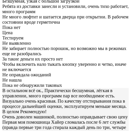
Безшумная, узкая с большой загрузкой
Ребята из доставки занесли и установили, очень тихо работает,
много программ
Не много люфтит и шатается дверца при открытии. В рабочем
состоянии вроде герметична
Пока нет
Цена
Тестируем
Не выявленно
Не забирает полностью порошок, но возможно мы в режимах
еще не разобрались
За такие деньги их просто нет
Чтобы включить нало тыкать кнопку уверенно и четко, иначе
не включается
Не оправдала ожиданий
Не нашла
Пока не обнаружили таковых
В остальном всё ок., Практически бесшумная, лёгкая в
управлении, много программ пар все необходимое есть.
Визуально очень красивая. По качеству отстирывания пока в
процессе дальнейшей оценки, эксплуатируем меньше месяца.
В целом Рекомендую!
Очень доволен машинкой, полностью оправдывает свою цену
Первая моя помошница Хайер сломалась после 6 лет службы
(правда первые три года стирала каждый день по три, четыре