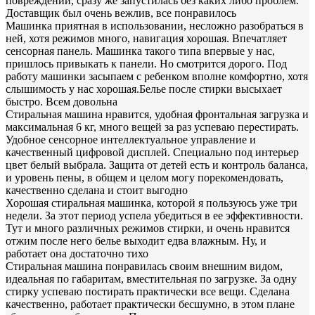
повреждений, сразу же запустилась без каких либо проблем.
Доставщик был очень вежлив, все понравилось
Машинка приятная в использовании, несложно разобраться в
ней, хотя режимов много, навигация хорошая. Впечатляет
сенсорная панель. Машинка такого типа впервые у нас,
пришлось привыкать к панели. Но смотрится дорого. Под
работу машинки засыпаем с ребенком вполне комфортно, хотя
слышимость у нас хорошая.Белье после стирки высыхает
быстро. Всем довольна
Стиральная машина нравится, удобная фронтальная загрузка и
максимальная 6 кг, много вещей за раз успеваю перестирать.
Удобное сенсорное интеллектуальное управление и
качественный цифровой дисплей. Специально под интерьер
цвет белый выбрала. Защита от детей есть и контроль баланса,
и уровень пены, в общем и целом могу порекомендовать,
качественно сделана и стоит выгодно
Хорошая стиральная машинка, которой я пользуюсь уже три
недели. За этот период успела убедиться в ее эффективности.
Тут и много различных режимов стирки, и очень нравится
отжим после него белье выходит едва влажным. Ну, и
работает она достаточно тихо
Стиральная машина понравилась своим внешним видом,
идеальная по габаритам, вместительная по загрузке. За одну
стирку успеваю постирать практически все вещи. Сделана
качественно, работает практически бесшумно, в этом плане