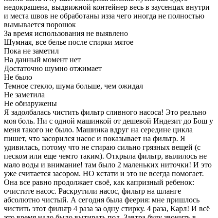
недокрашена, выдвижной контейнер весь в заусенцах внутри
и места швов не обработаны изза чего иногда не полностью
вымывается порошок
За время использования не выявлено
Шумная, все белье после стирки мятое
Пока не заметил
На данный момент нет
Достаточно шумно отжимает
Не было
Темное стекло, шума больше, чем ожидал
Не заметила
Не обнаружены
Я задолбалась чистить фильтр сливного насоса! Это реально
моя боль. Ни с одной машинкой от дешевой Индезит до Бош у
меня такого не было. Машинка вдруг на середине цикла
пишет, что засорился насос и показывает на фильтр. Я
удивилась, потому что не стираю сильно грязных вещей (с
песком или еще чемто таким). Открыла фильтр, вылилось не
мало воды и внимание! там было 2 маленьких ниточки! И это
уже считается засором. НО кстати и это не всегда помогает.
Она все равно продолжает своё, как капризный ребенок:
очистите насос. Раскрутили насос, фильтр на шланге
абсолютно чистый. А сегодня была феерия: мне пришлось
чистить этот фильтр 4 раза за одну стирку. 4 раза, Карл! И всё
это время надо было вытирать пол. Завтра буду звонить в