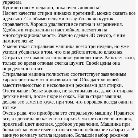
украсила
Купили совсем недавно, пока очень довольна!
Насчет качества стирки никаких претензий, можно сказать все
идеально. С любыми вещами от футболок до курток
справляется. Хорошо удаляются все пятна и загрязнения.
Удобная в управлении и настройках, несмотря на
многофункциональность. Удачно сделан 3D сенсор, с ним
намного легче
У меня такая стиральная машинка всего три недели, но уже
успели убедиться в том, что она действительно классная.
Стирать с ее помощью сплошное удовольствие. Работает тихо,
только во время отжима слегка шумит. Своей цены она
определенно стоит
Стиральная машина полностью соответствует заявленным
характеристикам от производителя! Обладает хорошей
вместительностью и несколькими режимами для стирки.
Отстирывает белье хорошо, не застирывая их, даже отстирала
детские вещи, после пюре и соков. Наша старая машина,
делала это заметно хуже, при том, что порошок всегда один и
тот же
Очень рада, что приобрела это стиральную машину. Нравится
все, от дизайна до качества стирки. Смотрится очень изящно,
приятный цвет дисплея, удобное управление. Машинка при
большой загрузке имеет относительно небольшие габариты. В
ванную комнату встала идеально. Большой выбор режимов