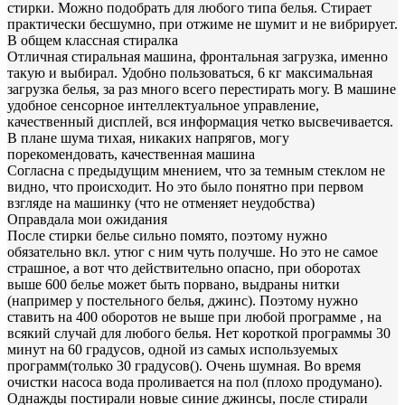
стирки. Можно подобрать для любого типа белья. Стирает
практически бесшумно, при отжиме не шумит и не вибрирует.
В общем классная стиралка
Отличная стиральная машина, фронтальная загрузка, именно
такую и выбирал. Удобно пользоваться, 6 кг максимальная
загрузка белья, за раз много всего перестирать могу. В машине
удобное сенсорное интеллектуальное управление,
качественный дисплей, вся информация четко высвечивается.
В плане шума тихая, никаких напрягов, могу
порекомендовать, качественная машина
Согласна с предыдущим мнением, что за темным стеклом не
видно, что происходит. Но это было понятно при первом
взгляде на машинку (что не отменяет неудобства)
Оправдала мои ожидания
После стирки белье сильно помято, поэтому нужно
обязательно вкл. утюг с ним чуть получше. Но это не самое
страшное, а вот что действительно опасно, при оборотах
выше 600 белье может быть порвано, выдраны нитки
(например у постельного белья, джинс). Поэтому нужно
ставить на 400 оборотов не выше при любой программе , на
всякий случай для любого белья. Нет короткой программы 30
минут на 60 градусов, одной из самых используемых
программ(только 30 градусов(). Очень шумная. Во время
очистки насоса вода проливается на пол (плохо продумано).
Однажды постирали новые синие джинсы, после стирали