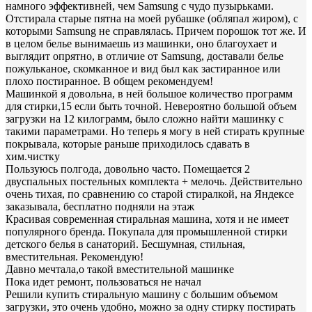
намного эффективней, чем Samsung с чудо пузырьками.
Отстирала старые пятна на моей рубашке (обляпал жиром), с
которыми Samsung не справлялась. Причем порошок тот же. И
в целом белье вынимаешь из машинки, оно благоухает и
выглядит опрятно, в отличие от Samsung, доставали белье
пожульканое, скомканное и вид был как застиранное или
плохо постиранное. В общем рекомендуем!
Машинкой я довольна, в ней большое количество программ
для стирки,15 если быть точной. Невероятно большой объем
загрузки на 12 килограмм, было сложно найти машинку с
такими параметрами. Но теперь я могу в ней стирать крупные
покрывала, которые раньше приходилось сдавать в
хим.чистку
Пользуюсь полгода, довольно часто. Помещается 2
двуспальных постельных комплекта + мелочь. Действительно
очень тихая, по сравнению со старой стиралкой, на Яндексе
заказывала, бесплатно подняли на этаж
Красивая современная стиральная машина, хотя и не имеет
популярного бренда. Покупала для промышленной стирки
детского белья в санаторий. Бесшумная, стильная,
вместительная. Рекомендую!
Давно мечтала,о такой вместительной машинке
Пока идет ремонт, пользоваться не начал
Решили купить стиральную машину с большим объемом
загрузки, это очень удобно, можно за одну стирку постирать