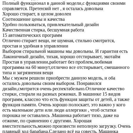
Полный функционал в данной модели,с функциями своими
справляется. Претензий нет , я осталась довольна
Хорошо стирает, в целом доволен
Соотношение цены и качества
Удобно пользоваться, привлекательный дизайн
Качественная стирка, бесшумная работа
15 автоматических программ
Отлично стирает вещи, не шумная, стильно смотрится,
простая и удобная в управлении
Выбором стиральной машины мы довольны. И гарантия есть
Лаконичный дизайн, тихая, хорошо отстирывает, экотайм
Простая в управлении,работает без проблем,любимая
программа на 60 минут,отлично все отстирывает, смешанного
типа и загрязнения вещи
Мы с мужем решили приобрести данную модель, и оба
остались довольны своим выбором. Понравился
дизайн,смотрится очень респектабельно.Отличное качество
стирки, стирали на разных режимах. В машинке 15 видов
программ, классно что есть функция защиты от детей, а также
функция памяти. Очень хорошо полоскает, это важно у кого
есть маленькие дети или люди аллергики , чтоб остатки
порошка не оставались .Машинка работает тихо, даже на
отжиме, по сравнению с другими. Хорошая
вместительность,можно произвести неполную загрузку. Очень
плавный ход барабана.Сделано всё на совесть. Машинка