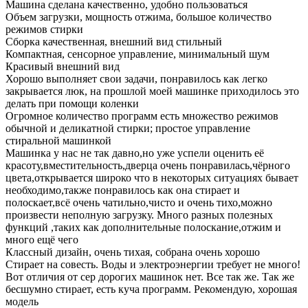
Машина сделана качественно, удобно пользоваться
Объем загрузки, мощность отжима, большое количество
режимов стирки
Сборка качественная, внешний вид стильный
Компактная, сенсорное управление, минимальный шум
Красивый внешний вид
Хорошо выполняет свои задачи, понравилось как легко
закрывается люк, на прошлой моей машинке приходилось это
делать при помощи коленки
Огромное количество программ есть множество режимов
обычной и деликатной стирки; простое управление
стиральной машинкой
Машинка у нас не так давно,но уже успели оценить её
красоту,вместительность,дверца очень понравилась,чёрного
цвета,открывается широко что в некоторых ситуациях бывает
необходимо,также понравилось как она стирает и
полоскает,всё очень чатильно,чисто и очень тихо,можно
произвести неполную загрузку. Много разных полезных
функций ,таких как дополнительные полоскание,отжим и
много ещё чего
Классный дизайн, очень тихая, собрана очень хорошо
Стирает на совесть. Воды и электроэнергии требует не много!
Вот отличия от сер дорогих машинок нет. Все так же. Так же
бесшумно стирает, есть куча программ. Рекомендую, хорошая
модель