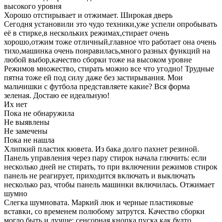
высокого уровня
Хорошо отстирывает и отжимает. Широкая дверь
Сегодня установили это чудо техники,уже успели опробывать
её в стирке,в нескольких режимах,стирает очень
хорошо,отжим тоже отличный,главное что работает она очень
тихо,машинка очень понравилась,много разных функций на
любой выбор,качество сборки тоже на высоком уровне
Режимов множество, стирать можно все что угодно! Трудные
пятна тоже ей под силу даже без застирывания. Мои
мальчишки с футбола представляете какие? Вся форма
зеленая. Достаю ее идеальную!
Их нет
Пока не обнаружила
Не выявлены
Не замечены
Пока не нашла
Хлипкий пластик кювета. Из бака долго пахнет резиной.
Панель управления через пару стирок начала глючить: если
несколько дней не стирать, то при включении режимов стирок
панель не реагирует, приходится включать и выключать
несколько раз, чтобы панель машинки включилась. Отжимает
шумно
Слегка шумновата. Маркий люк и черные пластиковые
вставки, со временем полюбому затрутся. Качество сборки
могло быть и лучше: сенсорная кнопка пуска как будто