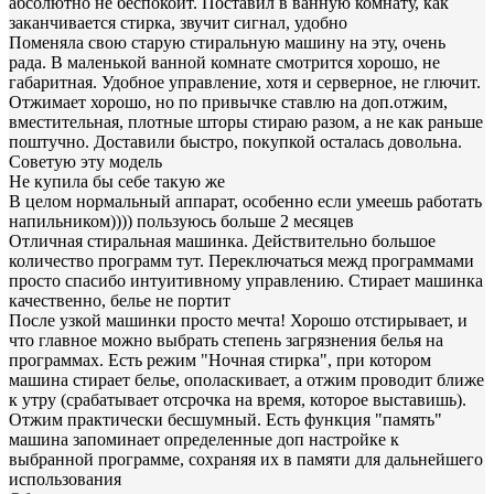
абсолютно не беспокоит. Поставил в ванную комнату, как
заканчивается стирка, звучит сигнал, удобно
Поменяла свою старую стиральную машину на эту, очень
рада. В маленькой ванной комнате смотрится хорошо, не
габаритная. Удобное управление, хотя и серверное, не глючит.
Отжимает хорошо, но по привычке ставлю на доп.отжим,
вместительная, плотные шторы стираю разом, а не как раньше
поштучно. Доставили быстро, покупкой осталась довольна.
Советую эту модель
Не купила бы себе такую же
В целом нормальный аппарат, особенно если умеешь работать
напильником)))) пользуюсь больше 2 месяцев
Отличная стиральная машинка. Действительно большое
количество программ тут. Переключаться межд программами
просто спасибо интуитивному управлению. Стирает машинка
качественно, белье не портит
После узкой машинки просто мечта! Хорошо отстирывает, и
что главное можно выбрать степень загрязнения белья на
программах. Есть режим "Ночная стирка", при котором
машина стирает белье, ополаскивает, а отжим проводит ближе
к утру (срабатывает отсрочка на время, которое выставишь).
Отжим практически бесшумный. Есть функция "память"
машина запоминает определенные доп настройке к
выбранной программе, сохраняя их в памяти для дальнейшего
использования