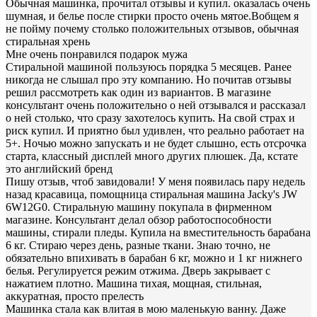
Обычная машинка, прочитал отзывы и купил. оказалась очень
шумная, и белье после стирки просто очень мятое.Вобщем я
не пойму почему столько положительных отзывов, обычная
стиральная хрень
Мне очень понравился подарок мужа
Стиральной машиной пользуюсь порядка 5 месяцев. Ранее
никогда не слышал про эту компанию. Но почитав отзывы
решил рассмотреть как один из вариантов. В магазине
консультант очень положительно о ней отзывался и рассказал
о ней столько, что сразу захотелось купить. На свой страх и
риск купил. И приятно был удивлен, что реально работает на
5+. Ночью можно запускать и не будет слышно, есть отсрочка
старта, классный дисплей много других плюшек. Да, кстате
это английский бренд
Пишу отзыв, чтоб завидовали! У меня появилась пару недель
назад красавица, помощница стиральная машина Jacky's JW
6W12G0. Стиральную машину покупала в фирменном
магазине. Консультант делал обзор работоспособности
машины, стирали пледы. Купила на вместительность барабана
6 кг. Стираю через день, разные ткани. Знаю точно, не
обязательно впихивать в барабан 6 кг, можно и 1 кг нижнего
белья. Регулируется режим отжима. Дверь закрывает с
нажатием плотно. Машина тихая, мощная, стильная,
аккуратная, просто прелесть
Машинка стала как влитая в мою маленькую ванну. Даже