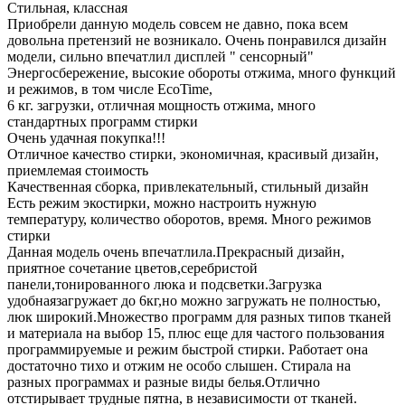
Стильная, классная
Приобрели данную модель совсем не давно, пока всем
довольна претензий не возникало. Очень понравился дизайн
модели, сильно впечатлил дисплей " сенсорный"
Энергосбережение, высокие обороты отжима, много функций
и режимов, в том числе EcoTime,
6 кг. загрузки, отличная мощность отжима, много
стандартных программ стирки
Очень удачная покупка!!!
Отличное качество стирки, экономичная, красивый дизайн,
приемлемая стоимость
Качественная сборка, привлекательный, стильный дизайн
Есть режим экостирки, можно настроить нужную
температуру, количество оборотов, время. Много режимов
стирки
Данная модель очень впечатлила.Прекрасный дизайн,
приятное сочетание цветов,серебристой
панели,тонированного люка и подсветки.Загрузка
удобнаязагружает до 6кг,но можно загружать не полностью,
люк широкий.Множество программ для разных типов тканей
и материала на выбор 15, плюс еще для частого пользования
программируемые и режим быстрой стирки. Работает она
достаточно тихо и отжим не особо слышен. Стирала на
разных программах и разные виды белья.Отлично
отстирывает трудные пятна, в независимости от тканей.