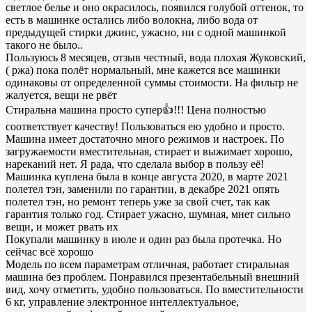
светлое белье и оно окрасилось, появился голубой оттенок, то
есть в машинке остались либо волокна, либо вода от
предыдущей стирки джинс, ужасно, ни с одной машинкой
такого не было..
Пользуюсь 8 месяцев, отзыв честный, вода плохая Жуковский,
( ржа) пока полёт нормальный, мне кажется все машинки
одинаковы от определенной суммы стоимости. На фильтр не
жалуется, вещи не рвёт
Стиральна машина просто супер👍!!! Цена полностью
соответствует качеству! Пользоваться ею удобно и просто.
Машина имеет достаточно много режимов и настроек. По
загружаемости вместительная, стирает и выжимает хорошо,
нареканий нет. Я рада, что сделала выбор в пользу её!
Машинка куплена была в конце августа 2020, в марте 2021
полетел тэн, заменили по гарантии, в декабре 2021 опять
полетел тэн, но ремонт теперь уже за свой счет, так как
гарантия только год. Стирает ужасно, шумная, мнет сильно
вещи, и может рвать их
Покупали машинку в июле и один раз была протечка. Но
сейчас всё хорошо
Модель по всем параметрам отличная, работает стиральная
машина без проблем. Понравился презентабельный внешний
вид, хочу отметить, удобно пользоваться. По вместительности
6 кг, управление электронное интеллектуальное,