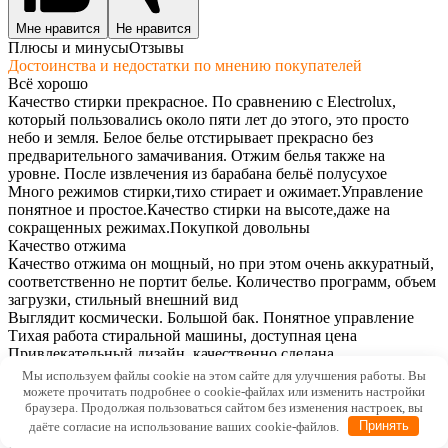
Мне нравится
Не нравится
Плюсы и минусы
Отзывы
Достоинства и недостатки по мнению покупателей
Всё хорошо
Качество стирки прекрасное. По сравнению с Electrolux,
который пользовались около пяти лет до этого, это просто
небо и земля. Белое белье отстирывает прекрасно без
предварительного замачивания. Отжим белья также на
уровне. После извлечения из барабана бельё полусухое
Много режимов стирки,тихо стирает и ожимает.Управление
понятное и простое.Качество стирки на высоте,даже на
сокращенных режимах.Покупкой довольны
Качество отжима
Качество отжима он мощный, но при этом очень аккуратный,
соответственно не портит белье. Количество программ, объем
загрузки, стильный внешний вид
Выглядит космически. Большой бак. Понятное управление
Тихая работа стиральной машины, доступная цена
Привлекательный дизайн, качественно сделана
Мощность отжима, очень стильный внешний вид, объем
Мы используем файлы cookie на этом сайте для улучшения работы. Вы
загрузки
можете прочитать подробнее о cookie-файлах или изменить настройки
Внешний вид ,пластик лучше чем у Бош , качество стирки
браузера. Продолжая пользоваться сайтом без изменения настроек, вы
неплохое
даёте согласие на использование ваших cookie-файлов.
Принять
Есть все подходящий функции для разного вида стирки белья