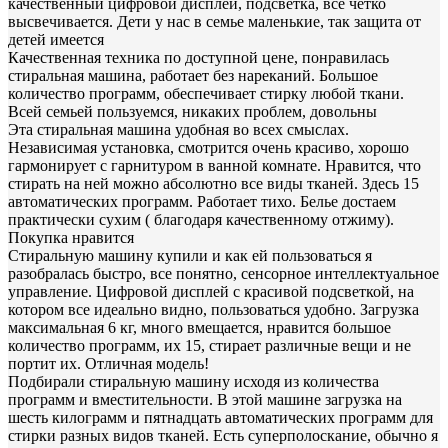
качественный цифровой дисплей, подсветка, все четко
высвечивается. Дети у нас в семье маленькие, так защита от
детей имеется
Качественная техника по доступной цене, понравилась
стиральная машина, работает без нареканий. Большое
количество программ, обеспечивает стирку любой ткани.
Всей семьей пользуемся, никаких проблем, довольны
Эта стиральная машина удобная во всех смыслах.
Независимая установка, смотрится очень красиво, хорошо
гармонирует с гарнитуром в ванной комнате. Нравится, что
стирать на ней можно абсолютно все виды тканей. Здесь 15
автоматических программ. Работает тихо. Белье достаем
практически сухим ( благодаря качественному отжиму).
Покупка нравится
Стиральную машину купили и как ей пользоваться я
разобралась быстро, все понятно, сенсорное интеллектуальное
управление. Цифровой дисплей с красивой подсветкой, на
котором все идеально видно, пользоваться удобно. Загрузка
максимальная 6 кг, много вмещается, нравится большое
количество программ, их 15, стирает различные вещи и не
портит их. Отличная модель!
Подбирали стиральную машину исходя из количества
программ и вместительности. В этой машине загрузка на
шесть килограмм и пятнадцать автоматических программ для
стирки разных видов тканей. Есть суперполоскание, обычно я