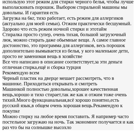
использую этот режим для стирки черного белья, чтобы лучше
выполаскивать порошок. Выбором стиральной машины мы
довольны. И гарантия есть
Загрузка на 6кг, тихо работает, есть режим для аллергиков
(актуально для моей семьи). Отжим практически бесшумный.
Здорово что есть режим ночной стирки и этотайм
Стиралка просто супер, очень тихая, большой загрузочный
люк, можно стирать даже обьемные вещи. А самое главное
достоинство, это программа для аллергиков, весь порошок
дополнительно вымывается из белья, у кого маленькие дети,
просто не заменимая вещь в хозяйстве
Все что написано в описание соответствует,за эти деньги
отличная стирка,ещё и сборка турция
Рекомендую всем
Черный пластик на дверце мешает рассмотреть, что в
машинке. Приходиться открывать и смотреть
Машинкой полностью довольны,хорошее качественная
вещь,хорошо и тихо стирает,так же как и отжим тоже очень
тихий.Много функцианальная,всё хорошо понятно,есть
русский язык,в общем очень хорошая вещь.Рекамендую к
покупке
Можно стирку на любое время поставить. Я например часто
постельное загружаю на ночь. Так экономнее получается и как
раз что бы на солнышке высохло