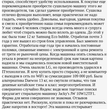
стирки, способствует удобству использования. К покупке еще
порекомендовали приобрести сушильную машину этого же
производителя, так сделал удачное приобретение. Сушилка
отлично функции выполняет, вещи практически не надо
гладить, очень удобно. Довольны, выгодная, удачная покупка
и смело к приобретению наша семья порекомендовать может
У нас семья 6 человек стирки всегда очень много и супруга
любит чтоб стирать можно было вплоть до одеяла. До этой у
нас была тоже 12 кг Samsung Eco bubble. Отработав почти 3
года у нее вышел из строя блок управления. Был заменен по
гарантии. Отработала еще года три и начались постоянные
поломки, связанные именно с электроникой и цена ремонта
от трети ее рыночной цены. Когда машинка опять сломалась и
уехала в ремонт на неопределенный срок нам такая картина
надоела и мы озадачились поиском новой вместительной
машинки. Очень хвалили LG, но производитель ударился в
ITтехнологии. Я хочу купить просто стиралку, а не компьютер
с выходом в сеть по WiFi за сумасшедшие 109 000 руб. Была
альтернатива Daewoo 13 кг, но смутили отзывы, что там
дешевые китайские тэны и класс энергопотребления. И
совершенно случайно Яндекс видя мои тщетные поиски
предлагает стиральную машинку Jacky's JW 10W12TF1.
Фирма для меня совершенно не знакомая. Отзывов
практически нет. Рискнули, купили и пока не разочаровались.
Даже напротив в восторге! Эта машинка отстирывает