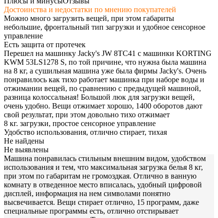
Плюсы и минусы
Отзывы
Достоинства и недостатки по мнению покупателей
Можно много загрузить вещей, при этом габариты
небольшие, фронтальный тип загрузки и удобное сенсорное
управление
Есть защита от протечек
Перешел на машинку Jacky's JW 8TC41 с машинки KORTING
KWM 53LS1278 S, по той причине, что нужна была машина
на 8 кг, а сушильная машина уже была фирмы Jacky's. Очень
понравилось как тихо работает машинка при наборе воды и
отжимании вещей, по сравнению с предыдущей машиной,
разница колоссальная! Большой люк для загрузки вещей,
очень удобно. Вещи отжимает хорошо, 1400 оборотов дают
свой результат, при этом довольно тихо отжимает
8 кг. загрузки, простое сенсорное управление
Удобство использования, отлично стирает, тихая
Не найдены
Не выявлены
Машина понравилась стильным внешним видом, удобством
использования и тем, что максимальная загрузка белья 8 кг,
при этом по габаритам не громоздкая. Отлично в ванную
комнату в отведенное место вписалась, удобный цифровой
дисплей, информация на нем символами понятно
высвечивается. Вещи стирает отлично, 15 программ, даже
специальные программы есть, отлично отстирывает