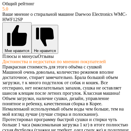
Общий рейтинг
5.0
Ваше мнение о стиральной машине Daewoo Electronics WMC-
HWF12SP
Мне нравится
Не нравится
Плюсы и минусы
Отзывы
Достоинства и недостатки по мнению покупателей
Пракрасная стоимость для этого объёма с сушкой
Машиной очень довольна, количество режимов вполне
достаточное, стирает замечательно. Брала большой объем
загрузки, т к много подстилок от собак и кошек. Все
отстирано, нет нежелательных запахов, сушка не оставляет
шансов клещам после летних прогулок. Классная машина!
Объем загрузки, наличие сушки, дизайн, управление
понятное и ребенку, качественная сборка в Корее.
Немаленький используемый объем воды чем больше, тем на
мой взгляд лучше (лучше стирка и полоскание).
Протестировал программу быстрой сушки и стирки чуть
больше 1 часа (максимальная загрузка 1 кг) в итоге полностью
сухая футболка (глажки не требует, одел сразу же) и полотенце