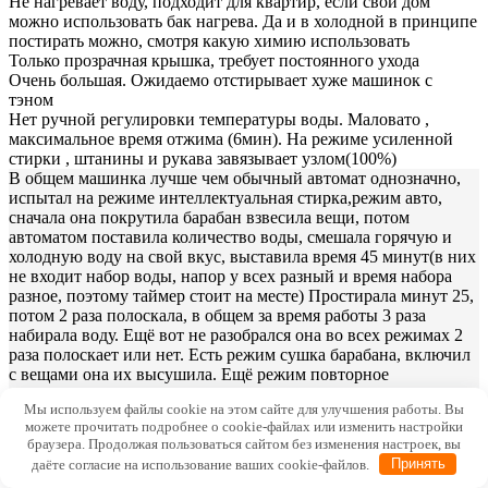
Не нагревает воду, подходит для квартир, если свой дом
можно использовать бак нагрева. Да и в холодной в принципе
постирать можно, смотря какую химию использовать
Только прозрачная крышка, требует постоянного ухода
Очень большая. Ожидаемо отстирывает хуже машинок с
тэном
Нет ручной регулировки температуры воды. Маловато ,
максимальное время отжима (6мин). На режиме усиленной
стирки , штанины и рукава завязывает узлом(100%)
В общем машинка лучше чем обычный автомат однозначно,
испытал на режиме интеллектуальная стирка,режим авто,
сначала она покрутила барабан взвесила вещи, потом
автоматом поставила количество воды, смешала горячую и
холодную воду на свой вкус, выставила время 45 минут(в них
не входит набор воды, напор у всех разный и время набора
разное, поэтому таймер стоит на месте) Простирала минут 25,
потом 2 раза полоскала, в общем за время работы 3 раза
набирала воду. Ещё вот не разобрался она во всех режимах 2
раза полоскает или нет. Есть режим сушка барабана, включил
с вещами она их высушила. Ещё режим повторное
использование воды, ещё не пробовал но как я понял после
Мы используем файлы cookie на этом сайте для улучшения работы. Вы
полоскания белья сохраняет воду, вытаскиваем вещи
можете прочитать подробнее о cookie-файлах или изменить настройки
закидываем новую партию белья и стираем в этой воде после
браузера. Продолжая пользоваться сайтом без изменения настроек, вы
полоскания. Для экономии походу. А потом закидывать
даёте согласие на использование ваших cookie-файлов.
Принять
отжимать наверное первую партию после второй стирки. В