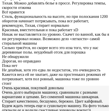
Тихая. Можно добавлять белье в проссе. Регулировка темпы,
скорости отжима
Всё нравится
Стиль, функциональность на высоте, но при полоскания 1200
оборотов начинает потрясывать, пока все работает,
рекомендую, Тихая, стирает нормально
Красивая, вместительная и пока работает xD
Никак не выставляется по уровню. Скачет по ванной, как бы я
ни регулировал ножки. Возможно дело «легкости» самой
стиральной машины
Сильно трясётся, но скорее всего это изза того, что у нас
деревянные полы. неудобный отсек для порошка
Не обнаружили
Дорогая, но оправдано
Пока нет
Не дешёвая, хотя это едва ли недостаток, это очевидность
Кажется веса ей не хватает, даже на простеньких режимах её
потряхивает, хотя пол ровный, машинка тоже по уровню
стоит
Очень красивая, покупкой довольна
Очень долго выбирали машинку, сравнивали с разными
вариантами и ценами. Без сомнений машинка шикарная.
Стирает качественно, бесшумно, бережно. Цвет кайфовый.
Будем ждать теперь еще и сушильную машину. На фото только
открыли ее и водили счастливые хороводы вокруг))