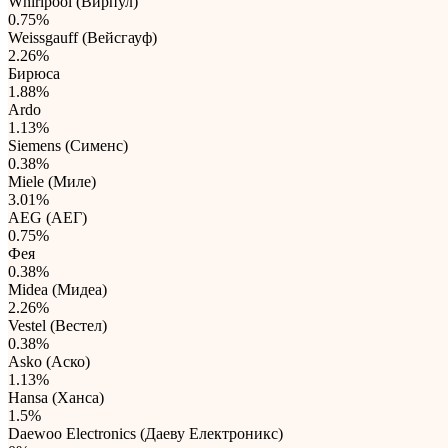
Whirlpool (Вирпул)
0.75%
Weissgauff (Вейсгауф)
2.26%
Бирюса
1.88%
Ardo
1.13%
Siemens (Сименс)
0.38%
Miele (Миле)
3.01%
AEG (АЕГ)
0.75%
Фея
0.38%
Midea (Мидеа)
2.26%
Vestel (Вестел)
0.38%
Asko (Аско)
1.13%
Hansa (Ханса)
1.5%
Daewoo Electronics (Даеву Електроникс)