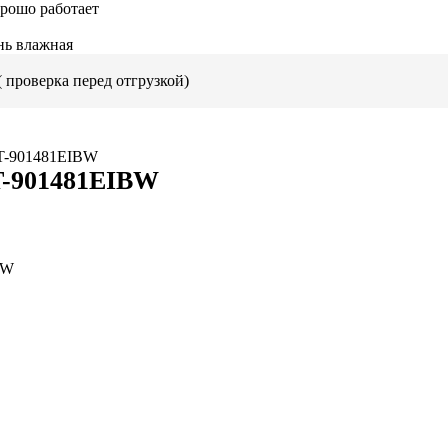
орошо работает
ень влажная
 проверка перед отгрузкой)
-901481EIBW
BW