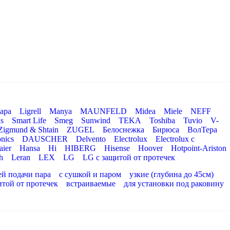
ара
Ligrell
Manya
MAUNFELD
Midea
Miele
NEFF
s
Smart Life
Smeg
Sunwind
TEKA
Toshiba
Tuvio
V-
Zigmund & Shtain
ZUGEL
Белоснежка
Бирюса
ВолТера
nics
DAUSCHER
Delvento
Electrolux
Electrolux с
aier
Hansa
Hi
HIBERG
Hisense
Hoover
Hotpoint-Ariston
h
Leran
LEX
LG
LG с защитой от протечек
ей подачи пара
с сушкой и паром
узкие (глубина до 45см)
итой от протечек
встраиваемые
для установки под раковину