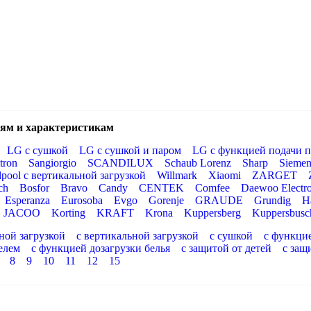
ям и характеристикам
LG с сушкой
LG с сушкой и паром
LG с функцией подачи п
tron
Sangiorgio
SCANDILUX
Schaub Lorenz
Sharp
Siemen
lpool с вертикальной загрузкой
Willmark
Xiaomi
ZARGET
ch
Bosfor
Bravo
Candy
CENTEK
Comfee
Daewoo Electro
Esperanza
Eurosoba
Evgo
Gorenje
GRAUDE
Grundig
H
JACOO
Korting
KRAFT
Krona
Kuppersberg
Kuppersbusc
ной загрузкой
с вертикальной загрузкой
с сушкой
с функци
елем
с функцией дозагрузки белья
с защитой от детей
с защ
8
9
10
11
12
15