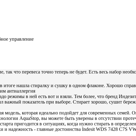
обное управление
 так что перевеса точно теперь не будет. Есть весь набор необ
 в итоге нашла стиралку и сушку в одном флаконе. Хорошо справля
жим антиаллергия
адо режимы в ней есть вот и взяли. Тем более, что бренд Индези
 важный показатель при выборе. Стирает хорошо, сушит бережн
ая модель, которая идеально подойдет для современных семей. О
ехнологии AquaStop, вы можете быть уверены в отсутствии прот
 старта пригодится в ситуациях, когда нужно стирать в опреде
и и надежность - главные достоинства Indesit WDS 7428 C7S VW