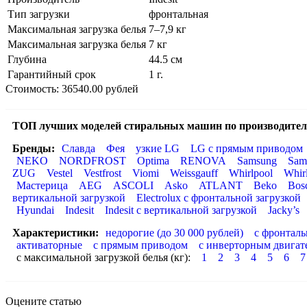
Тип загрузки
фронтальная
Максимальная загрузка белья
7–7,9 кг
Максимальная загрузка белья
7 кг
Глубина
44.5 см
Гарантийный срок
1 г.
Стоимость: 36540.00 рублей
ТОП лучших моделей стиральных машин по производител
Бренды:
Славда
Фея
узкие LG
LG с прямым приводом
NEKO
NORDFROST
Optima
RENOVA
Samsung
Sam
ZUG
Vestel
Vestfrost
Viomi
Weissgauff
Whirlpool
Whir
Мастерица
AEG
ASCOLI
Asko
ATLANT
Beko
Bos
вертикальной загрузкой
Electrolux с фронтальной загрузкой
Hyundai
Indesit
Indesit с вертикальной загрузкой
Jacky’s
Характеристики:
недорогие (до 30 000 рублей)
с фронталь
активаторные
с прямым приводом
с инверторным двигат
с максимальной загрузкой белья (кг):
1
2
3
4
5
6
7
Оцените статью