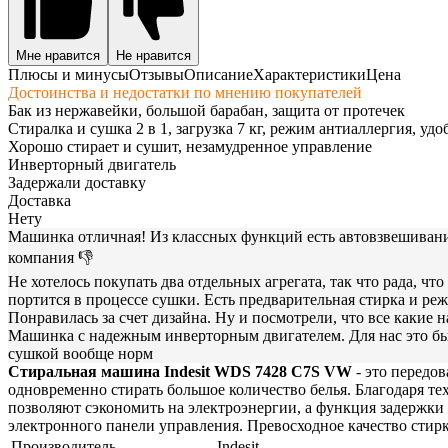
Мне нравится
Не нравится
Плюсы и минусы
Отзывы
Описание
Характеристики
Цена
Достоинства и недостатки по мнению покупателей
Бак из нержавейки, большой барабан, защита от протечек
Стиралка и сушка 2 в 1, загрузка 7 кг, режим антиаллергия, уд
Хорошо стирает и сушит, незамудренное управление
Инверторный двигатель
Задержали доставку
Доставка
Нету
Машинка отличная! Из классных функций есть автовзвешивание,
компания 👎
Не хотелось покупать два отдельных агрегата, так что рада, что
портится в процессе сушки. Есть предварительная стирка и ре
Понравилась за счет дизайна. Ну и посмотрели, что все какие н
Машинка с надежным инверторным двигателем. Для нас это был
сушкой вообще норм
Стиральная машина Indesit WDS 7428 C7S VW
- это передов
одновременно стирать большое количество белья. Благодаря т
позволяют сэкономить на электроэнергии, а функция задержки
электронного панели управления. Превосходное качество стирк
Производитель
Indesit