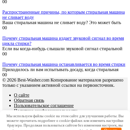
0
0
Распространенные причины, по которым стиральная машина
не сливает воду
Ваша стиральная машина не сливает воду? Это может быть
0
0
Почему стиральная машина издает звуковой сигнал во время
цикла стирки?
Если вы когда-нибудь слышали звуковой сигнал стиральной
0
0
Почему стиральная машина останавливается во время стирки
Приходилось ли вам испытывать досаду, когда стиральная
0
0
© 2026 Best-Washer.com Копирование материалов разрешено
только с указанием активной ссылки на первоисточник.
О сайте
Обратная связь
Пользовательское соглашение
Политика конфиденциальности
Мы используем файлы cookie на этом сайте для улучшения работы. Вы
можете прочитать подробнее о cookie-файлах или изменить настройки
браузера. Продолжая пользоваться сайтом без изменения настроек, вы
x (
30
)