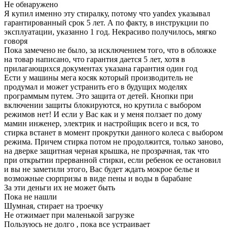
Не обнаружено
Я купил именно эту стиралку, потому что yandex указывал
гарантированный срок 5 лет. А по факту, в инструкции по
эксплуатации, указанно 1 год. Некрасиво получилось, мягко
говоря
Пока замечено не было, за исключением того, что в обложке
на товар написано, что гарантия дается 5 лет, хотя в
прилагающихся документах указана гарантия один год
Ести у машины мега косяк который производитель не
продумал и может устранить его в будущих моделях
программым путем. Это защита от детей. Кнопки при
включении защиты блокируются, но крутила с выбором
режимов нет! И если у Вас как и у меня ползает по дому
мамин инженер, электрик и настройщик всего и вся, то
стирка встанет в момент прокрутки данного колеса с выбором
режима. Причем стирка потом не продолжится, только заново,
на дверке защитная черная крышка, не прозрачная, так что
при открытии прерванной стирки, если ребенок ее остановил
и вы не заметили этого, Вас будет ждать мокрое белье и
возможные сюрпризы в виде пены и воды в барабане
За эти деньги их не может быть
Пока не нашли
Шумная, стирает на троечку
Не отжимает при маленькой загрузке
Пользуюсь не долго , пока все устраивает