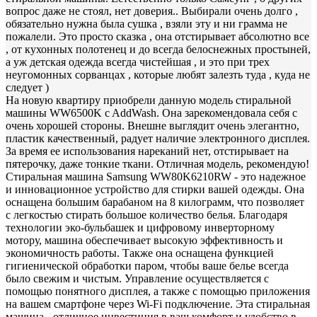
вопрос даже не стоял, нет доверия.. Выбирали очень долго ,
обязательно нужна была сушка , взяли эту и ни грамма не
пожалели. Это просто сказка , она отстирывает абсолютно все
, от кухонных полотенец и до всегда белоснежных простыней,
а уж детская одежда всегда чистейшая , и это при трех
неугомонных сорванцах , которые любят залезть туда , куда не
следует )
На новую квартиру приобрели данную модель стиральной
машины WW6500K c AddWash. Она зарекомендовала себя с
очень хорошей стороны. Внешне выглядит очень элегантно,
пластик качественный, радует наличие электронного дисплея.
За время ее использования нареканий нет, отстирывает на
пятерочку, даже тонкие ткани. Отличная модель, рекомендую!
Стиральная машина Samsung WW80K6210RW - это надежное
и инновационное устройство для стирки вашей одежды. Она
оснащена большим барабаном на 8 килограмм, что позволяет
с легкостью стирать большое количество белья. Благодаря
технологии эко-бульбашек и цифровому инверторному
мотору, машина обеспечивает высокую эффективность и
экономичность работы. Также она оснащена функцией
гигиенической обработки паром, чтобы ваше белье всегда
было свежим и чистым. Управление осуществляется с
помощью понятного дисплея, а также с помощью приложения
на вашем смартфоне через Wi-Fi подключение. Эта стиральная
машина - отличное инвестиция в ваш комфорт и удобство в