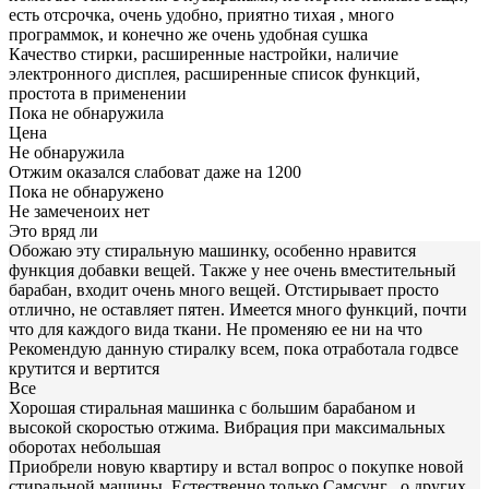
есть отсрочка, очень удобно, приятно тихая , много
программок, и конечно же очень удобная сушка
Качество стирки, расширенные настройки, наличие
электронного дисплея, расширенные список функций,
простота в применении
Пока не обнаружила
Цена
Не обнаружила
Отжим оказался слабоват даже на 1200
Пока не обнаружено
Не замеченоих нет
Это вряд ли
Обожаю эту стиральную машинку, особенно нравится
функция добавки вещей. Также у нее очень вместительный
барабан, входит очень много вещей. Отстирывает просто
отлично, не оставляет пятен. Имеется много функций, почти
что для каждого вида ткани. Не променяю ее ни на что
Рекомендую данную стиралку всем, пока отработала годвсе
крутится и вертится
Все
Хорошая стиральная машинка с большим барабаном и
высокой скоростью отжима. Вибрация при максимальных
оборотах небольшая
Приобрели новую квартиру и встал вопрос о покупке новой
стиральной машины. Естественно только Самсунг , о других