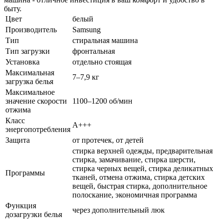
быту.
Цвет
белый
Производитель
Samsung
Тип
стиральная машина
Тип загрузки
фронтальная
Установка
отдельно стоящая
Максимальная
7–7,9 кг
загрузка белья
Максимальное
значение скорости
1100–1200 об/мин
отжима
Класс
A+++
энергопотребления
Защита
от протечек, от детей
стирка верхней одежды, предварительная
стирка, замачивание, стирка шерсти,
стирка черных вещей, стирка деликатных
Программы
тканей, отмена отжима, стирка детских
вещей, быстрая стирка, дополнительное
полоскание, экономичная программа
Функция
через дополнительный люк
дозагрузки белья