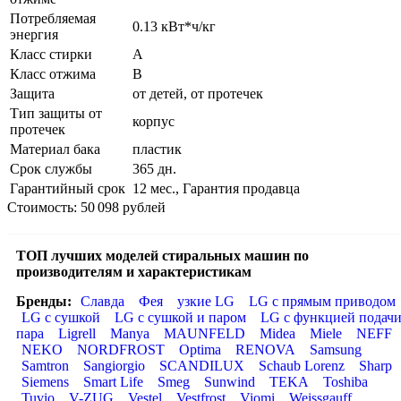
Потребляемая
0.13 кВт*ч/кг
энергия
Класс стирки
A
Класс отжима
B
Защита
от детей, от протечек
Тип защиты от
корпус
протечек
Материал бака
пластик
Срок службы
365 дн.
Гарантийный срок
12 мес., Гарантия продавца
Стоимость: 50 098 рублей
ТОП лучших моделей стиральных машин по
производителям и характеристикам
Бренды:
Славда
Фея
узкие LG
LG с прямым приводом
LG с сушкой
LG с сушкой и паром
LG с функцией подач
пара
Ligrell
Manya
MAUNFELD
Midea
Miele
NEFF
NEKO
NORDFROST
Optima
RENOVA
Samsung
Samtron
Sangiorgio
SCANDILUX
Schaub Lorenz
Sharp
Siemens
Smart Life
Smeg
Sunwind
TEKA
Toshiba
Tuvio
V-ZUG
Vestel
Vestfrost
Viomi
Weissgauff