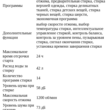
отжима, предварительная стирка, стирка
Программы
верхней одежды, стирка деликатных
тканей, стирка детских вещей, стирка
черных вещей, стирка шерсти,
экономичная программа
выбор скорости отжима, выбор
температуры стирки, интеллектуальное
Дополнительные
управление стиркой, контроль баланса,
функции
контроль за уровнем пены, пузырьковая
стирка, сигнал окончания стирки,
установка времени завершения стирки
Максимальное
время отсрочки
24 ч
старта
Расход воды за
42 л
стирку
Количество
14
программ стирки
Уровень шума при
58 дБ
стирке
Максимальная
1200 об/мин
скорость отжима
Уровень шума при
73 дБ
отжиме