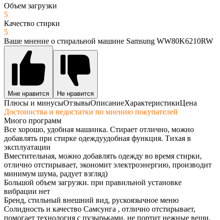
Объем загрузки
5
Качество стирки
5
Ваше мнение о стиральной машине Samsung WW80K6210RW
Мне нравится
Не нравится
Плюсы и минусы
Отзывы
Описание
Характеристики
Цена
Достоинства и недостатки по мнению покупателей
Много программ
Все хорошо, удобная машинка. Стирает отлично, можно
добавлять при стирке одеждуудобная функция. Тихая в
эксплуатации
Вместительная, можно добавлять одежду во время стирки,
отлично отстирывает, экономит электроэнергию, производит
минимум шума, радует взгляд)
Большой объем загрузки. при правильной установке
вибрации нет
Бренд, стильный внешний вид, рускоязычное меню
Солидность и качество Самсунга , отлично отстирывает,
помогает технология с пузырьками, не портит нежные вещи,