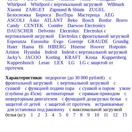
Whirlpool
Whirlpool с вертикальной загрузкой
Willmark
Xiaomi
ZARGET
Zigmund & Shtain
ZUGEL
Белоснежка
Бирюса
ВолТера
Мастерица
AEG
ASCOLI
Asko
ATLANT
Beko
Bosch
Bosfor
Bravo
Candy
CENTEK
Comfee
Daewoo Electronics
DAUSCHER
Delvento
Electrolux
Electrolux с
вертикальной загрузкой
Electrolux с фронтальной загрузкой
Esperanza
Eurosoba
Evgo
Gorenje
GRAUDE
Grundig
Haier
Hansa
Hi
HIBERG
Hisense
Hoover
Hotpoint-
Ariston
Hyundai
Indesit
Indesit с вертикальной загрузкой
Jacky’s
JACOO
Korting
KRAFT
Krona
Kuppersberg
Kuppersbusch
Leran
LEX
LG
LG с защитой от
протечек
Характеристики:
недорогие (до 30 000 рублей)
с
фронтальной загрузкой
с вертикальной загрузкой
с
сушкой
с функцией подачи пара
с сушкой и паром
узкие
(глубина до 45см)
активаторные
с прямым приводом
с
инверторным двигателем
с функцией дозагрузки белья
с
защитой от детей
с защитой от протечек
встраиваемые
для установки под раковину
с максимальной загрузкой
белья (кг):
1
2
3
4
5
6
7
8
9
10
11
12
15