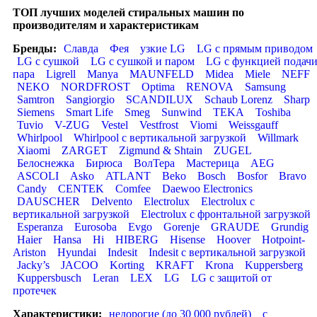
ТОП лучших моделей стиральных машин по
производителям и характеристикам
Бренды:
Славда
Фея
узкие LG
LG с прямым приводом
LG с сушкой
LG с сушкой и паром
LG с функцией подач
пара
Ligrell
Manya
MAUNFELD
Midea
Miele
NEFF
NEKO
NORDFROST
Optima
RENOVA
Samsung
Samtron
Sangiorgio
SCANDILUX
Schaub Lorenz
Sharp
Siemens
Smart Life
Smeg
Sunwind
TEKA
Toshiba
Tuvio
V-ZUG
Vestel
Vestfrost
Viomi
Weissgauff
Whirlpool
Whirlpool с вертикальной загрузкой
Willmark
Xiaomi
ZARGET
Zigmund & Shtain
ZUGEL
Белоснежка
Бирюса
ВолТера
Мастерица
AEG
ASCOLI
Asko
ATLANT
Beko
Bosch
Bosfor
Bravo
Candy
CENTEK
Comfee
Daewoo Electronics
DAUSCHER
Delvento
Electrolux
Electrolux с
вертикальной загрузкой
Electrolux с фронтальной загрузкой
Esperanza
Eurosoba
Evgo
Gorenje
GRAUDE
Grundig
Haier
Hansa
Hi
HIBERG
Hisense
Hoover
Hotpoint-
Ariston
Hyundai
Indesit
Indesit с вертикальной загрузкой
Jacky’s
JACOO
Korting
KRAFT
Krona
Kuppersberg
Kuppersbusch
Leran
LEX
LG
LG с защитой от
протечек
Характеристики:
недорогие (до 30 000 рублей)
с