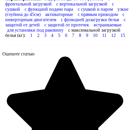
фронтальной загрузкой
с вертикальной загрузкой
с
сушкой
с функцией подачи пара
с сушкой и паром
узкие
(глубина до 45см)
активаторные
с прямым приводом
с
инверторным двигателем
с функцией дозагрузки белья
с
защитой от детей
с защитой от протечек
встраиваемые
для установки под раковину
с максимальной загрузкой
белья (кг):
1
2
3
4
5
6
7
8
9
10
11
12
15
Оцените статью