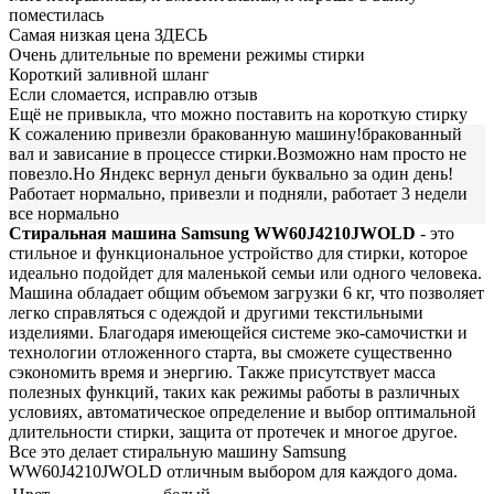
поместилась
Самая низкая цена ЗДЕСЬ
Очень длительные по времени режимы стирки
Короткий заливной шланг
Если сломается, исправлю отзыв
Ещё не привыкла, что можно поставить на короткую стирку
К сожалению привезли бракованную машину!бракованный
вал и зависание в процессе стирки.Возможно нам просто не
повезло.Но Яндекс вернул деньги буквально за один день!
Работает нормально, привезли и подняли, работает 3 недели
все нормально
Стиральная машина Samsung WW60J4210JWOLD
- это
стильное и функциональное устройство для стирки, которое
идеально подойдет для маленькой семьи или одного человека.
Машина обладает общим объемом загрузки 6 кг, что позволяет
легко справляться с одеждой и другими текстильными
изделиями. Благодаря имеющейся системе эко-самочистки и
технологии отложенного старта, вы сможете существенно
сэкономить время и энергию. Также присутствует масса
полезных функций, таких как режимы работы в различных
условиях, автоматическое определение и выбор оптимальной
длительности стирки, защита от протечек и многое другое.
Все это делает стиральную машину Samsung
WW60J4210JWOLD отличным выбором для каждого дома.