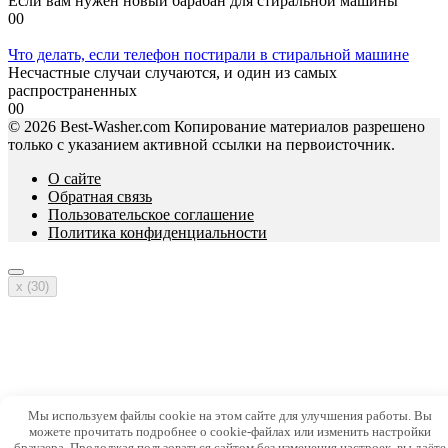
Если вам нужен новый барабан для стиральной машины
0
0
Что делать, если телефон постирали в стиральной машине
Несчастные случаи случаются, и один из самых
распространенных
0
0
© 2026 Best-Washer.com Копирование материалов разрешено
только с указанием активной ссылки на первоисточник.
О сайте
Обратная связь
Пользовательское соглашение
Политика конфиденциальности
x (
30
)
Мы используем файлы cookie на этом сайте для улучшения работы. Вы
можете прочитать подробнее о cookie-файлах или изменить настройки
браузера. Продолжая пользоваться сайтом без изменения настроек, вы даёте