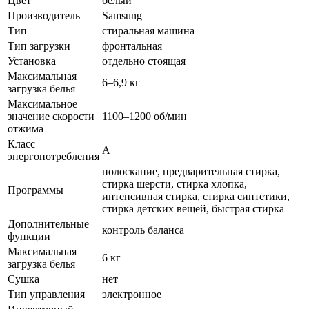
Цвет
белый
Производитель
Samsung
Тип
стиральная машина
Тип загрузки
фронтальная
Установка
отдельно стоящая
Максимальная
6–6,9 кг
загрузка белья
Максимальное
значение скорости
1100–1200 об/мин
отжима
Класс
A
энергопотребления
полоскание, предварительная стирка,
стирка шерсти, стирка хлопка,
Программы
интенсивная стирка, стирка синтетики,
стирка детских вещей, быстрая стирка
Дополнительные
контроль баланса
функции
Максимальная
6 кг
загрузка белья
Сушка
нет
Тип управления
электронное