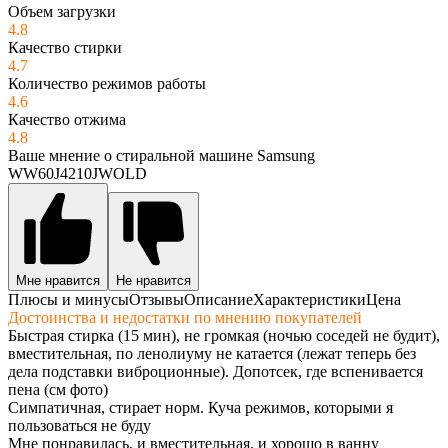
Объем загрузки
4.8
Качество стирки
4.7
Количество режимов работы
4.6
Качество отжима
4.8
Ваше мнение о стиральной машине Samsung
WW60J4210JWOLD
Мне нравится
Не нравится
Плюсы и минусы
Отзывы
Описание
Характеристики
Цена
Достоинства и недостатки по мнению покупателей
Быстрая стирка (15 мин), не громкая (ночью соседей не будит),
вместительная, по ленолиуму не катается (лежат теперь без
дела подставки виброционные). Допотсек, где вспенивается
пена (см фото)
Симпатичная, стирает норм. Куча режимов, которыми я
пользоваться не буду
Мне понравилась, и вместительная, и хорошо в ванну