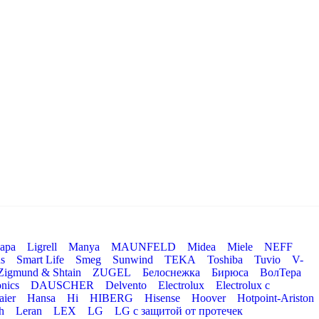
ара
Ligrell
Manya
MAUNFELD
Midea
Miele
NEFF
s
Smart Life
Smeg
Sunwind
TEKA
Toshiba
Tuvio
V-
Zigmund & Shtain
ZUGEL
Белоснежка
Бирюса
ВолТера
nics
DAUSCHER
Delvento
Electrolux
Electrolux с
aier
Hansa
Hi
HIBERG
Hisense
Hoover
Hotpoint-Ariston
h
Leran
LEX
LG
LG с защитой от протечек