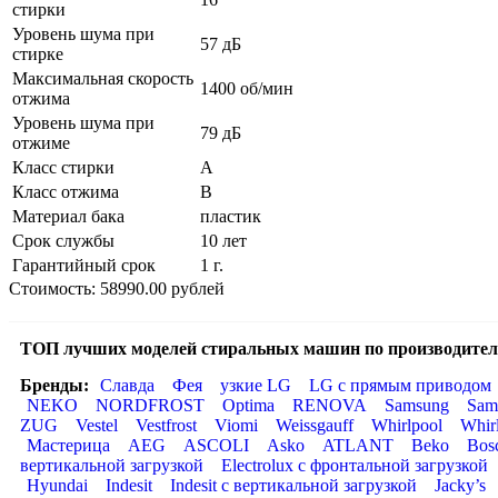
стирки
Уровень шума при
57 дБ
стирке
Максимальная скорость
1400 об/мин
отжима
Уровень шума при
79 дБ
отжиме
Класс стирки
A
Класс отжима
B
Материал бака
пластик
Срок службы
10 лет
Гарантийный срок
1 г.
Стоимость: 58990.00 рублей
ТОП лучших моделей стиральных машин по производител
Бренды:
Славда
Фея
узкие LG
LG с прямым приводом
NEKO
NORDFROST
Optima
RENOVA
Samsung
Sam
ZUG
Vestel
Vestfrost
Viomi
Weissgauff
Whirlpool
Whir
Мастерица
AEG
ASCOLI
Asko
ATLANT
Beko
Bos
вертикальной загрузкой
Electrolux с фронтальной загрузкой
Hyundai
Indesit
Indesit с вертикальной загрузкой
Jacky’s