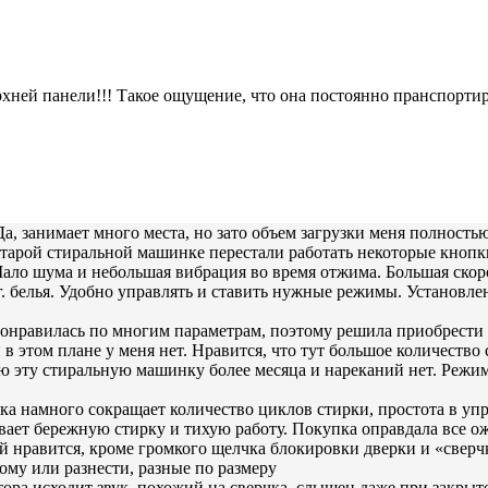
хней панели!!! Такое ощущение, что она постоянно пранспортир
, занимает много места, но зато объем загрузки меня полностью
старой стиральной машинке перестали работать некоторые кноп
Мало шума и небольшая вибрация во время отжима. Большая ско
г. белья. Удобно управлять и ставить нужные режимы. Установле
понравилась по многим параметрам, поэтому решила приобрести
в этом плане у меня нет. Нравится, что тут большое количеств
 эту стиральную машинку более месяца и нареканий нет. Режимо
а намного сокращает количество циклов стирки, простота в у
ает бережную стирку и тихую работу. Покупка оправдала все о
й нравится, кроме громкого щелчка блокировки дверки и «свер
ому или разнести, разные по размеру
ора исходит звук, похожий на сверчка, слышен даже при закрыто