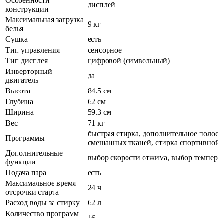
Особенности
дисплей
конструкции
Максимальная загрузка
9 кг
белья
Сушка
есть
Тип управления
сенсорное
Тип дисплея
цифровой (символьный)
Инверторный
да
двигатель
Высота
84.5 см
Глубина
62 см
Ширина
59.3 см
Вес
71 кг
быстрая стирка, дополнительное полос
Программы
смешанных тканей, стирка спортивной
Дополнительные
выбор скорости отжима, выбор темпера
функции
Подача пара
есть
Максимальное время
24 ч
отсрочки старта
Расход воды за стирку
62 л
Количество программ
16