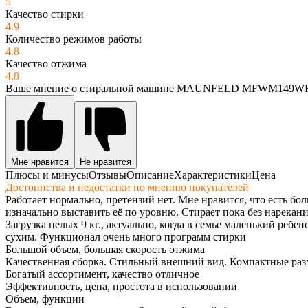
5
Качество стирки
4.9
Количество режимов работы
4.8
Качество отжима
4.8
Ваше мнение о стиральной машине MAUNFELD MFWM149W
Мне нравится
Не нравится
Плюсы и минусы
Отзывы
Описание
Характеристики
Цена
Достоинства и недостатки по мнению покупателей
Работает нормально, претензий нет. Мне нравится, что есть б
изначально выставить её по уровню. Стирает пока без нарекан
Загрузка целых 9 кг., актуально, когда в семье маленький реб
сухим. Функционал очень много программ стирки
Большой объем, большая скорость отжима
Качественная сборка. Стильный внешний вид. Компактные раз
Богатый ассортимент, качество отличное
Эффективность, цена, простота в использовании
Объем, функции