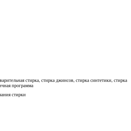
арительная стирка, стирка джинсов, стирка синтетики, стирка
мичная программа
чания стирки