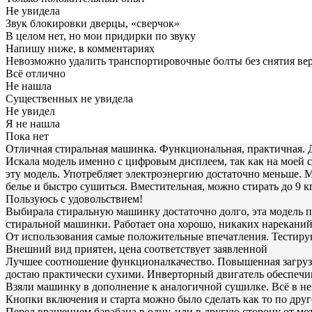
Не увидела
Звук блокировки дверцы, «сверчок»
В целом нет, но мои придирки по звуку
Напишу ниже, в комментариях
Невозможно удалить транспортировочные болты без снятия вер
Всё отлично
Не нашла
Существенных не увидела
Не увидел
Я не нашла
Пока нет
Отличная стиральная машинка. Функциональная, практичная. Да
Искала модель именно с цифровым дисплеем, так как на моей 
эту модель. Употребляет электроэнергию достаточно меньше. 
белье и быстро сушиться. Вместительная, можно стирать до 9 к
Пользуюсь с удовольствием!
Выбирала стиральную машинку достаточно долго, эта модель 
стиральной машинки. Работает она хорошо, никаких нареканий 
От использования самые положительные впечатления. Тестирую
Внешний вид приятен, цена соответствует заявленной
Лучшее соотношение функционалкачество. Повышенная загрузк
достаю практически сухими. Инверторный двигатель обеспечив
Взяли машинку в дополнение к аналогичной сушилке. Всё в не
Кнопки включения и старта можно было сделать как то по друг
Перед вращением барабана в одну, или в другую сторону от мот