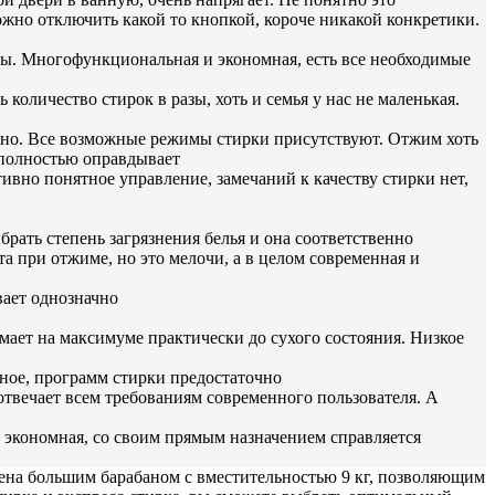
ожно отключить какой то кнопкой, короче никакой конкретики.
оны. Многофункциональная и экономная, есть все необходимые
количество стирок в разы, хоть и семья у нас не маленькая.
ально. Все возможные режимы стирки присутствуют. Отжим хоть
 полностью оправдывает
тивно понятное управление, замечаний к качеству стирки нет,
рать степень загрязнения белья и она соответственно
а при отжиме, но это мелочи, а в целом современная и
вает однозначно
мает на максимуме практически до сухого состояния. Низкое
ное, программ стирки предостаточно
отвечает всем требованиям современного пользователя. А
и экономная, со своим прямым назначением справляется
а большим барабаном с вместительностью 9 кг, позволяющим