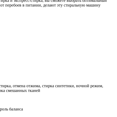
тирка и экспресс-стирка, вы сможете выбрать оптимальный
 от перебоев в питании, делают эту стиральную машину
 стирка, отмена отжима, стирка синтетики, ночной режим,
ирка смешанных тканей
роль баланса