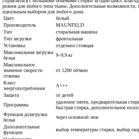
справляться с большими объемами стирки за один цикл. Благо
режим для любого типа ткани. Дополнительные возможности, та
идеальным выбором для любого дома.
Цвет
белый
Производитель
MAUNFELD
Тип
стиральная машина
Тип загрузки
фронтальная
Установка
отдельно стоящая
Максимальная загрузка
9–9,9 кг
белья
Максимальное
значение скорости
от 1200 об/мин
отжима
Класс
A+++
энергопотребления
Защита
от детей
удаление пятен, предварительная стир
Программы
быстрая стирка, дополнительное поло
Функция дозагрузки
через основной люк
белья
Дополнительные
выбор температуры стирки, выбор скор
функции