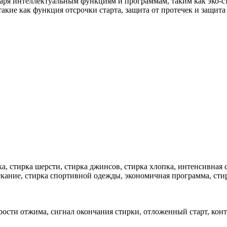
даря интеллектуальным функциям и программам, таким как эко-с
кие как функция отсрочки старта, защита от протечек и защита
ка, стирка шерсти, стирка джинсов, стирка хлопка, интенсивная
скание, стирка спортивной одежды, экономичная программа, ст
ости отжима, сигнал окончания стирки, отложенный старт, конт