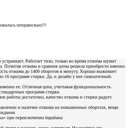
овалась неправильно!!!
 устраивает. Работает тихо, только во время отжима шумит
ки. Почитав отзывы и сравнив цены решила приобрести именно
рость отжима до 1400 оборотов в минуту. Хорошо выжимает
но 16 программ стирки. Да, и дизайн у нее симпатичный.
 именно ее. Отличная цена, учитывая функциональность
о стандартных программ стирки
в работы достаточно, качество отжима и стирки радует.
правлении и наличие отжима на повышенных оборотах, вещи
жидания
чка» при переключении барабана
й двери в ванную, очень напрягает. Не понятно это