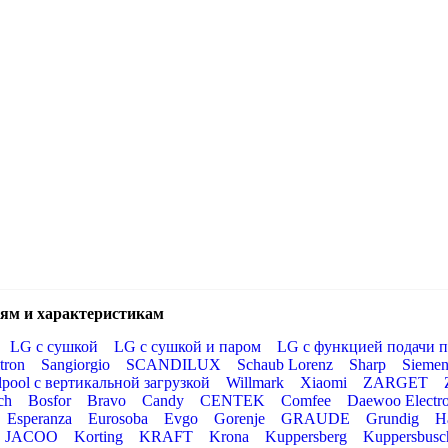
ям и характеристикам
LG с сушкой
LG с сушкой и паром
LG с функцией подачи п
tron
Sangiorgio
SCANDILUX
Schaub Lorenz
Sharp
Siemen
lpool с вертикальной загрузкой
Willmark
Xiaomi
ZARGET
ch
Bosfor
Bravo
Candy
CENTEK
Comfee
Daewoo Electro
Esperanza
Eurosoba
Evgo
Gorenje
GRAUDE
Grundig
H
JACOO
Korting
KRAFT
Krona
Kuppersberg
Kuppersbusc