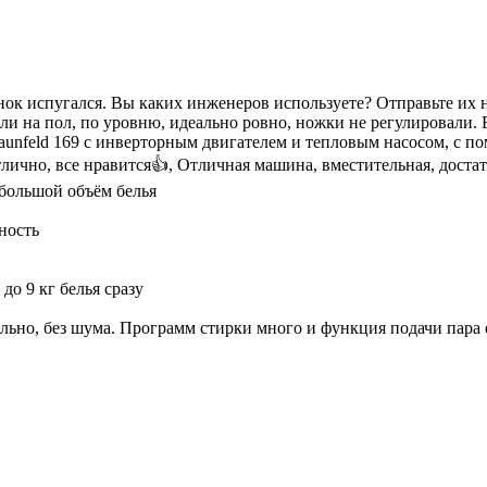
нок испугался. Вы каких инженеров используете? Отправьте их 
ли на пол, по уровню, идеально ровно, ножки не регулировали. 
aunfeld 169 с инверторным двигателем и тепловым насосом, с п
тлично, все нравится👍, Отличная машина, вместительная, достат
 большой объём белья
ность
до 9 кг белья сразу
ально, без шума. Программ стирки много и функция подачи пара 