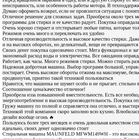
неисправность, или особенность работы мотора. В техподдержк
Думаю оформить возврат, если не прояснится ситуация с поня
Отличное решение для сложных задач. Приобрела около трех ме
программы для стирки и ее качество радует. Покупка оправдал
Очень хорошо стирает и отстирывает любые пятна, которые толь
Режимов очень много и переключать их удобно
Отличная производительность и высокое качество стирки. Даже
и на высоких оборотах, но деликатный, вещи не превращаются
Своих денег покупка однозначно стоит. Мега функционал и загр
экономный расход воды и электричества. Все ожидания оправ
Работает, как часы. Много режимов стирки. Можно стирать раз
Надежная добротная машина. Выбор программ большой, управля
постирает. Очень высокие обороты отжима на максимуме, белье 
продвинутая, приятно такой техникой пользоваться
Нравится, что машинка не шумит особо и не прыгает. стильно
Соотношение цена/качество отличное!
Приобрела изза повышенной вместительности. Есть все необхо
энергопотребление и высокая производительность. Покупка оп
Гружу машину по полной и справляется она отлично, и выстир
Техникой этой компании скоро заполню всю кухню. Влюбилась в
дизайн вообще огонь 🔥
Пользуюсь более трех месяцев и очень довольная качеством с
идеально, своих денег однозначно стоит
Стиральная машина MAUNFELD MFWM149WH - это высококачеств