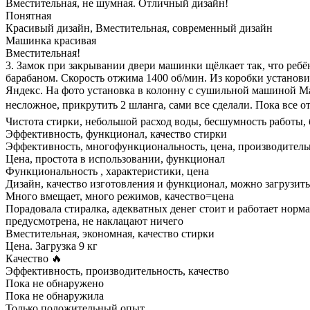
Вместительная, не шумная. Отличный дизайн!
Понятная
Красивый дизайн, Вместительная, современный дизайн
Машинка красивая
Вместительная!
3. Замок при закрывании двери машинки щёлкает так, что ребё
барабаном. Скорость отжима 1400 об/мин. Из коробки установи
Яндекс. На фото установка в колонну с сушильной машиной M
несложное, прикрутить 2 шланга, сами все сделали. Пока все о
Чистота стирки, небольшой расход воды, бесшумность работы,
Эффективность, функционал, качество стирки
Эффективность, многофункциональность, цена, производитель
Цена, простота в использовании, функционал
Функциональность , характеристики, цена
Дизайн, качество изготовления и функционал, можно загрузить 
Много вмещает, много режимов, качество=цена
Порадовала стиралка, адекватных денег стоит и работает норм
предусмотрена, не наклацают ничего
Вместительная, экономная, качество стирки
Цена. Загрузка 9 кг
Качество 🔥
Эффективность, производительность, качество
Пока не обнаружено
Пока не обнаружила
Только положительный опыт