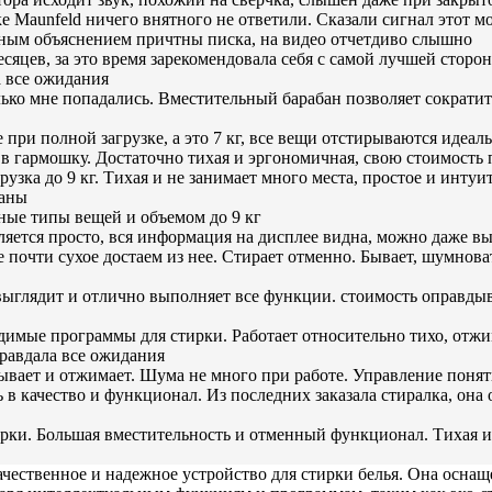
е Maunfeld ничего внятного не ответили. Сказали сигнал этот м
тным объяснением причтны писка, на видео отчетдиво слышно
сяцев, за это время зарекомендовала себя с самой лучшей стор
а все ожидания
ко мне попадались. Вместительный барабан позволяет сократить 
 при полной загрузке, а это 7 кг, все вещи отстирываются иде
 в гармошку. Достаточно тихая и эргономичная, свою стоимость
узка до 9 кг. Тихая и не занимает много места, простое и интуи
даны
ные типы вещей и объемом до 9 кг
ется просто, вся информация на дисплее видна, можно даже выб
почти сухое достаем из нее. Стирает отменно. Бывает, шумноват
 выглядит и отлично выполняет все функции. стоимость оправды
димые программы для стирки. Работает относительно тихо, отжи
равдала все ожидания
ывает и отжимает. Шума не много при работе. Управление понят
 качество и функционал. Из последних заказала стиралка, она 
тирки. Большая вместительность и отменный функционал. Тихая 
енное и надежное устройство для стирки белья. Она оснащен