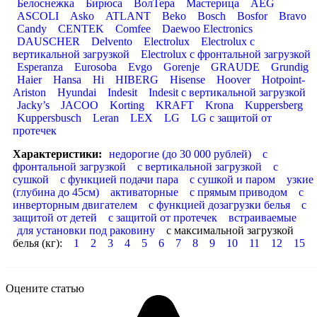
Белоснежка
Бирюса
ВолТера
Мастерица
AEG
ASCOLI
Asko
ATLANT
Beko
Bosch
Bosfor
Bravo
Candy
CENTEK
Comfee
Daewoo Electronics
DAUSCHER
Delvento
Electrolux
Electrolux с
вертикальной загрузкой
Electrolux с фронтальной загрузкой
Esperanza
Eurosoba
Evgo
Gorenje
GRAUDE
Grundig
Haier
Hansa
Hi
HIBERG
Hisense
Hoover
Hotpoint-
Ariston
Hyundai
Indesit
Indesit с вертикальной загрузкой
Jacky’s
JACOO
Korting
KRAFT
Krona
Kuppersberg
Kuppersbusch
Leran
LEX
LG
LG с защитой от
протечек
Характеристики:
недорогие (до 30 000 рублей)
с
фронтальной загрузкой
с вертикальной загрузкой
с
сушкой
с функцией подачи пара
с сушкой и паром
узкие
(глубина до 45см)
активаторные
с прямым приводом
с
инверторным двигателем
с функцией дозагрузки белья
с
защитой от детей
с защитой от протечек
встраиваемые
для установки под раковину
с максимальной загрузкой
белья (кг):
1
2
3
4
5
6
7
8
9
10
11
12
15
Оцените статью