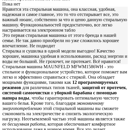
Пока нет
Нравится эта стиральная машина, она классная, удобная,
надежная и самое главное, это то что отстирывает все, это
важный нюанс, собственно за что и ценю данную стиральную
машину. Функциональностей предостаточно, все легко
настраивается на электронном табло
Это первая стиральная машинка от этого бренда в нашей
семье. Не так давно приобрели но уже сложилось хорошее
впечатление. Не подводит
Стиралка и сушилка в одной модели выгодно! Качество
хорошее, машинка удобная в использовании, расход энергии и
воды не большой. Не грохочет, не протекает. Всё нравится!
Стиральная машина MAUNFELD MFWM1586WH - это
стильное и функциональное устройство, которое поможет вам
легко и эффективно справиться с стиркой. Она обладает
мощными функциями, такими как
12 программируемых
режимов
для различных типов тканей,
защитой от протечек
,
системой самоочистки
и
уборкой барабана с помощью
напора воды
, чтобы гарантировать оптимальную чистоту
вашего белья. Кроме того, благодаря
экономичному
энергопотреблению
этой стиральной машины вы сможете
сэкономить на электричестве и снизить экологическую
нагрузку. Неотъемлемой частью этой машины является также
ее
бесшумная работа
, которая обеспечивает комфортное
использование даже в ночное время. Все это делает