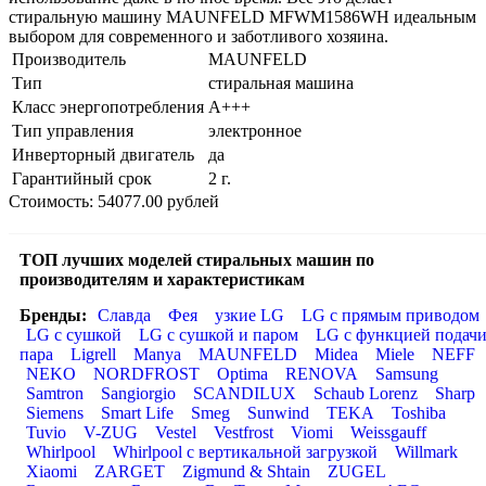
стиральную машину MAUNFELD MFWM1586WH идеальным
выбором для современного и заботливого хозяина.
Производитель
MAUNFELD
Тип
стиральная машина
Класс энергопотребления
A+++
Тип управления
электронное
Инверторный двигатель
да
Гарантийный срок
2 г.
Стоимость: 54077.00 рублей
ТОП лучших моделей стиральных машин по
производителям и характеристикам
Бренды:
Славда
Фея
узкие LG
LG с прямым приводом
LG с сушкой
LG с сушкой и паром
LG с функцией подач
пара
Ligrell
Manya
MAUNFELD
Midea
Miele
NEFF
NEKO
NORDFROST
Optima
RENOVA
Samsung
Samtron
Sangiorgio
SCANDILUX
Schaub Lorenz
Sharp
Siemens
Smart Life
Smeg
Sunwind
TEKA
Toshiba
Tuvio
V-ZUG
Vestel
Vestfrost
Viomi
Weissgauff
Whirlpool
Whirlpool с вертикальной загрузкой
Willmark
Xiaomi
ZARGET
Zigmund & Shtain
ZUGEL