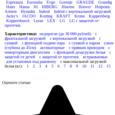
Esperanza
Eurosoba
Evgo
Gorenje
GRAUDE
Grundig
Haier
Hansa
Hi
HIBERG
Hisense
Hoover
Hotpoint-
Ariston
Hyundai
Indesit
Indesit с вертикальной загрузкой
Jacky’s
JACOO
Korting
KRAFT
Krona
Kuppersberg
Kuppersbusch
Leran
LEX
LG
LG с защитой от
протечек
Характеристики:
недорогие (до 30 000 рублей)
с
фронтальной загрузкой
с вертикальной загрузкой
с
сушкой
с функцией подачи пара
с сушкой и паром
узкие
(глубина до 45см)
активаторные
с прямым приводом
с
инверторным двигателем
с функцией дозагрузки белья
с
защитой от детей
с защитой от протечек
встраиваемые
для установки под раковину
с максимальной загрузкой
белья (кг):
1
2
3
4
5
6
7
8
9
10
11
12
15
Оцените статью