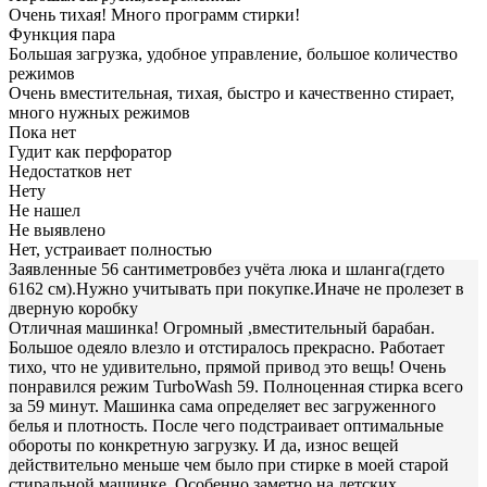
Очень тихая! Много программ стирки!
Функция пара
Большая загрузка, удобное управление, большое количество
режимов
Очень вместительная, тихая, быстро и качественно стирает,
много нужных режимов
Пока нет
Гудит как перфоратор
Недостатков нет
Нету
Не нашел
Не выявлено
Нет, устраивает полностью
Заявленные 56 сантиметровбез учёта люка и шланга(гдето
6162 см).Нужно учитывать при покупке.Иначе не пролезет в
дверную коробку
Отличная машинка! Огромный ,вместительный барабан.
Большое одеяло влезло и отстиралось прекрасно. Работает
тихо, что не удивительно, прямой привод это вещь! Очень
понравился режим TurboWash 59. Полноценная стирка всего
за 59 минут. Машинка сама определяет вес загруженного
белья и плотность. После чего подстраивает оптимальные
обороты по конкретную загрузку. И да, износ вещей
действительно меньше чем было при стирке в моей старой
стиральной машинке. Особенно заметно на детских