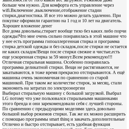
больше чем нужно. Для комфорта есть управление через
wifi.Включение ,выключение,отображение стадии
стирки,диагностика. И все это можно делать удаленно. При
покупке оформили гарантию на 1 год и 10 лет на двигатель.
Хорошее вложение денег
Все дома довольны,cтирает вообще тихо без каких либо порчи
одежды!Что мне очень сильно понравилась в этой машине что
у нее есть программа гипоаллергенная стирка и программа
стирка детской одежды и без складок,после стирки не остается
не каких складок!Вещи после стирки свежие и чистые,есть
еще ускоренная стирка за 59 минут.Всем рекомендую!!!
Отличная стиральная машина. Особенно понравилась
программа деликатной стирки. Вещи не растягиваются, не
закатываются, в тоже время прекрасно отстирываются. А ещё
машинка очень экономичная по сравнению со старой
машинкой. При таком же количестве стирок, за месяц, стали
экономить на затратах по электроэнергии
Выбирал стиральную машину с большой загрузкой. Выбрал
LG потому что уже пользовался стиральными машинками
этого бренда и они зарекомендовали себя с лучшей стороны.
По сравнению с предыдущими моделями здесь довольно
большой выбор режимов стирки. Так же их можно расширить
с помощью программы smart thinq и закачать дополнительные
Отлично и быстро отстирывает, есть удобная функция