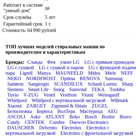
Работает в системе
да
"умный дом"
Срок службы
5 лет
Гарантийный срок
1 г.
Стоимость: 64 990 рублей
ТОП лучших моделей стиральных машин по
производителям и характеристикам
Бренды:
Славда
Фея
узкие LG
LG с прямым приводом
LG с сушкой
LG с сушкой и паром
LG с функцией подач
пара
Ligrell
Manya
MAUNFELD
Midea
Miele
NEFF
NEKO
NORDFROST
Optima
RENOVA
Samsung
Samtron
Sangiorgio
SCANDILUX
Schaub Lorenz
Sharp
Siemens
Smart Life
Smeg
Sunwind
TEKA
Toshiba
Tuvio
V-ZUG
Vestel
Vestfrost
Viomi
Weissgauff
Whirlpool
Whirlpool с вертикальной загрузкой
Willmark
Xiaomi
ZARGET
Zigmund & Shtain
ZUGEL
Белоснежка
Бирюса
ВолТера
Мастерица
AEG
ASCOLI
Asko
ATLANT
Beko
Bosch
Bosfor
Bravo
Candy
CENTEK
Comfee
Daewoo Electronics
DAUSCHER
Delvento
Electrolux
Electrolux с
вертикальной загрузкой
Electrolux с фронтальной загрузкой