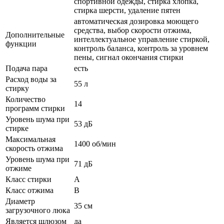
спортивной одежды, стирка хлопка,
стирка шерсти, удаление пятен
автоматическая дозировка моющего
средства, выбор скорости отжима,
Дополнительные
интеллектуальное управление стиркой,
функции
контроль баланса, контроль за уровнем
пены, сигнал окончания стирки
Подача пара
есть
Расход воды за
55 л
стирку
Количество
14
программ стирки
Уровень шума при
53 дБ
стирке
Максимальная
1400 об/мин
скорость отжима
Уровень шума при
71 дБ
отжиме
Класс стирки
A
Класс отжима
B
Диаметр
35 см
загрузочного люка
Является шлюзом
да