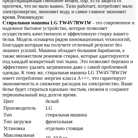
предотвращающая сминание вещей, пар. Есть защита от
протечек, что не мало важно. Тихо работает, потребляет мало
электроэнергии, экономит воду, и самое главное экономит
время. Рекомендую
Стиральная машина LG TW4V7RW1W
- это современное и
надежное бытовое устройство, которое позволяет
осуществлять качественную и эффективную стирку вашего
белья. Модель оснащена рядом инновационных технологий,
благодаря которым вы получите отличный результат без
лишних усилий. Машина обладает большим барабаном, а
также множеством режимов стирки, которые адаптируются
под каждый конкретный тип ткани. Это позволяет бережно и
эффективно удалять загрязнения даже с самой проблемной
одежды. К тому же, стиральная машина LG TW4V7RW1W
имеет потребление энергии класса A+++, что гарантирует
экономичность и снижение расходов на электричество. Ваше
белье будет стираться идеально чистым, свежим и сохранит
первоначальный вид долгое время.
Цвет
белый
Производитель
LG
Тип
стиральная машина
Тип загрузки
фронтальная
Установка
отдельно стоящая
Максимальная
10–10,9 кг