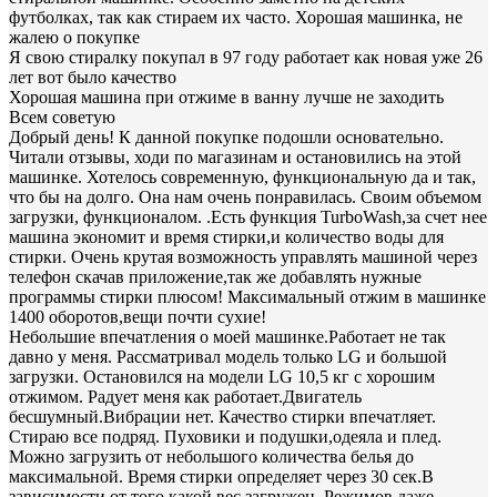
футболках, так как стираем их часто. Хорошая машинка, не
жалею о покупке
Я свою стиралку покупал в 97 году работает как новая уже 26
лет вот было качество
Хорошая машина при отжиме в ванну лучше не заходить
Всем советую
Добрый день! К данной покупке подошли основательно.
Читали отзывы, ходи по магазинам и остановились на этой
машинке. Хотелось современную, функциональную да и так,
что бы на долго. Она нам очень понравилась. Своим объемом
загрузки, функционалом. .Есть функция TurboWash,за счет нее
машина экономит и время стирки,и количество воды для
стирки. Очень крутая возможность управлять машиной через
телефон скачав приложение,так же добавлять нужные
программы стирки плюсом! Максимальный отжим в машинке
1400 оборотов,вещи почти сухие!
Небольшие впечатления о моей машинке.Работает не так
давно у меня. Рассматривал модель только LG и большой
загрузки. Остановился на модели LG 10,5 кг с хорошим
отжимом. Радует меня как работает.Двигатель
бесшумный.Вибрации нет. Качество стирки впечатляет.
Стираю все подряд. Пуховики и подушки,одеяла и плед.
Можно загрузить от небольшого количества белья до
максимальной. Время стирки определяет через 30 сек.В
зависимости от того какой вес загружен. Режимов даже