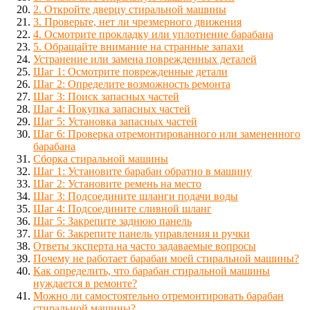
2. Откройте дверцу стиральной машины
3. Проверьте, нет ли чрезмерного движения
4. Осмотрите прокладку или уплотнение барабана
5. Обращайте внимание на странные запахи
Устранение или замена поврежденных деталей
Шаг 1: Осмотрите поврежденные детали
Шаг 2: Определите возможность ремонта
Шаг 3: Поиск запасных частей
Шаг 4: Покупка запасных частей
Шаг 5: Установка запасных частей
Шаг 6: Проверка отремонтированного или замененного
барабана
Сборка стиральной машины
Шаг 1: Установите барабан обратно в машину
Шаг 2: Установите ремень на место
Шаг 3: Подсоедините шланги подачи воды
Шаг 4: Подсоедините сливной шланг
Шаг 5: Закрепите заднюю панель
Шаг 6: Закрепите панель управления и ручки
Ответы эксперта на часто задаваемые вопросы
Почему не работает барабан моей стиральной машины?
Как определить, что барабан стиральной машины
нуждается в ремонте?
Можно ли самостоятельно отремонтировать барабан
стиральной машины?