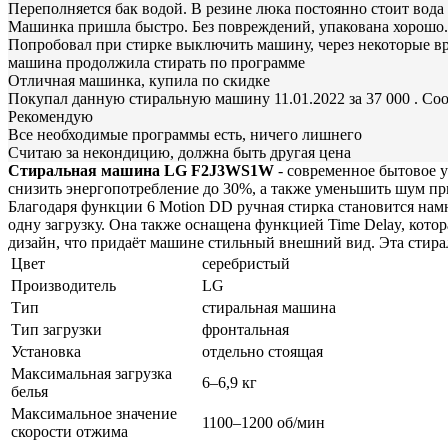
Переполняется бак водой. В резине люка постоянно стоит вода
Машинка пришла быстро. Без повреждений, упакована хорошо. В
Попробовал при стирке выключить машину, через некоторые в
машина продолжила стирать по программе
Отличная машинка, купила по скидке
Покупал данную стиральную машину 11.01.2022 за 37 000 . Со
Рекомендую
Все необходимые программы есть, ничего лишнего
Считаю за некондицию, должна быть другая цена
Стиральная машина LG F2J3WS1W
- современное бытовое у
снизить энергопотребление до 30%, а также уменьшить шум пр
Благодаря функции 6 Motion DD ручная стирка становится намн
одну загрузку. Она также оснащена функцией Time Delay, кото
дизайн, что придаёт машине стильный внешний вид. Эта стирал
Цвет
серебристый
Производитель
LG
Тип
стиральная машина
Тип загрузки
фронтальная
Установка
отдельно стоящая
Максимальная загрузка
6–6,9 кг
белья
Максимальное значение
1100–1200 об/мин
скорости отжима