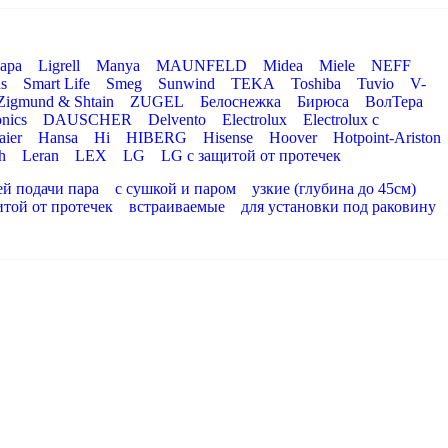
ара
Ligrell
Manya
MAUNFELD
Midea
Miele
NEFF
s
Smart Life
Smeg
Sunwind
TEKA
Toshiba
Tuvio
V-
Zigmund & Shtain
ZUGEL
Белоснежка
Бирюса
ВолТера
nics
DAUSCHER
Delvento
Electrolux
Electrolux с
aier
Hansa
Hi
HIBERG
Hisense
Hoover
Hotpoint-Ariston
h
Leran
LEX
LG
LG с защитой от протечек
ей подачи пара
с сушкой и паром
узкие (глубина до 45см)
итой от протечек
встраиваемые
для установки под раковину