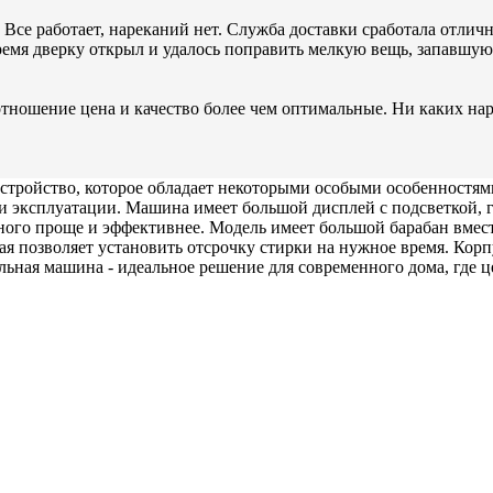
се работает, нареканий нет. Служба доставки сработала отличн
ремя дверку открыл и удалось поправить мелкую вещь, запавшую
отношение цена и качество более чем оптимальные. Ни каких на
стройство, которое обладает некоторыми особыми особенностям
и эксплуатации. Машина имеет большой дисплей с подсветкой, 
ого проще и эффективнее. Модель имеет большой барабан вмести
рая позволяет установить отсрочку стирки на нужное время. Кор
ьная машина - идеальное решение для современного дома, где це