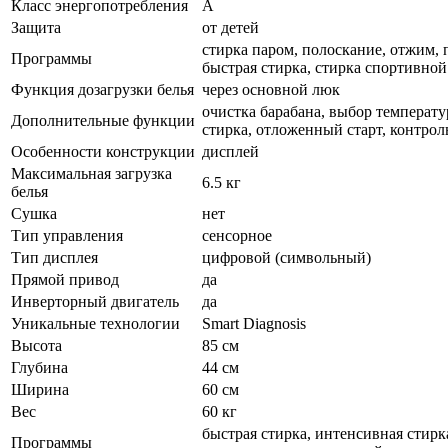
Класс энергопотребления
A
Защита
от детей
стирка паром, полоскание, отжим, 
Программы
быстрая стирка, стирка спортивной
Функция дозагрузки белья
через основной люк
очистка барабана, выбор температу
Дополнительные функции
стирка, отложенный старт, контрол
Особенности конструкции
дисплей
Максимальная загрузка
6.5 кг
белья
Сушка
нет
Тип управления
сенсорное
Тип дисплея
цифровой (символьный)
Прямой привод
да
Инверторный двигатель
да
Уникальные технологии
Smart Diagnosis
Высота
85 см
Глубина
44 см
Ширина
60 см
Вес
60 кг
быстрая стирка, интенсивная стирк
Программы