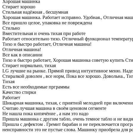
Хорошая машинка
Стирает хорошо
Стильная надёжная , бесшумная
Хорошая машинка. Работает исправно. Удобная., Отличная ма
Все пришло целое, упаковка не повреждена
Стильно
Вместительная и очень тихая при работе
Работает относительно тихо. Отличный функционал температу
Тихо и быстро работает, Отличная машина!
Отличная машина!
Все как в описании
Тихо и быстро работает, Хорошая машинка советую купить Сти
Стирает нормально, тихая
LG лучшие на рынке. Прямой привод интуитивное меню. Наде
Стиралкой доволен , все норм, Пока все хорошо. Довольна., Ти
Тихая
Есть все необходимые прграммы
Качество стирки
Работает
Шикарная машинка, тихая, с приятной мелодией при включен
Считаю лучшая машина в своём ценовом сегменте
Не нашла пока кипячёние , а нам это надо
Пришла машинка с другим табло, очень темное табло и не видн
Пришла с дефектом . Гремит барабан и не переключается програ
неисправности это не пустые слова. Машинку приобрела для р