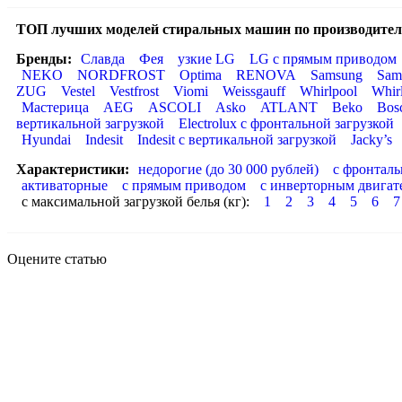
ТОП лучших моделей стиральных машин по производител
Бренды:
Славда
Фея
узкие LG
LG с прямым приводом
NEKO
NORDFROST
Optima
RENOVA
Samsung
Sam
ZUG
Vestel
Vestfrost
Viomi
Weissgauff
Whirlpool
Whir
Мастерица
AEG
ASCOLI
Asko
ATLANT
Beko
Bos
вертикальной загрузкой
Electrolux с фронтальной загрузкой
Hyundai
Indesit
Indesit с вертикальной загрузкой
Jacky’s
Характеристики:
недорогие (до 30 000 рублей)
с фронталь
активаторные
с прямым приводом
с инверторным двигат
с максимальной загрузкой белья (кг):
1
2
3
4
5
6
7
Оцените статью