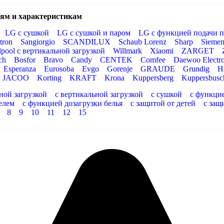
ям и характеристикам
LG с сушкой
LG с сушкой и паром
LG с функцией подачи п
tron
Sangiorgio
SCANDILUX
Schaub Lorenz
Sharp
Siemen
lpool с вертикальной загрузкой
Willmark
Xiaomi
ZARGET
ch
Bosfor
Bravo
Candy
CENTEK
Comfee
Daewoo Electro
Esperanza
Eurosoba
Evgo
Gorenje
GRAUDE
Grundig
H
JACOO
Korting
KRAFT
Krona
Kuppersberg
Kuppersbusc
ной загрузкой
с вертикальной загрузкой
с сушкой
с функци
елем
с функцией дозагрузки белья
с защитой от детей
с защ
8
9
10
11
12
15