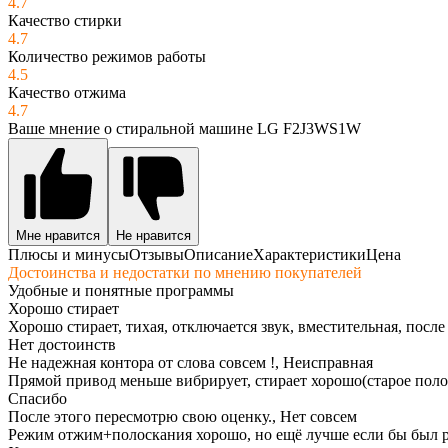
4.7
Качество стирки
4.7
Количество режимов работы
4.5
Качество отжима
4.7
Ваше мнение о стиральной машине LG F2J3WS1W
Мне нравится
Не нравится
Плюсы и минусы
Отзывы
Описание
Характеристики
Цена
Достоинства и недостатки по мнению покупателей
Удобные и понятные программы
Хорошо стирает
Хорошо стирает, тихая, отключается звук, вместительная, после
Нет достоинств
Не надежная контора от слова совсем !, Неисправная
Прямой привод меньше вибрирует, стирает хорошо(старое поло
Спасибо
После этого пересмотрю свою оценку., Нет совсем
Режим отжим+полоскания хорошо, но ещё лучше если бы был р