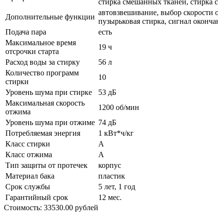
стирка смешанных тканей, стирка 
автовзвешивание, выбор скорости о
Дополнительные функции
пузырьковая стирка, сигнал оконча
Подача пара
есть
Максимальное время
19 ч
отсрочки старта
Расход воды за стирку
56 л
Количество программ
10
стирки
Уровень шума при стирке
53 дБ
Максимальная скорость
1200 об/мин
отжима
Уровень шума при отжиме
74 дБ
Потребляемая энергия
1 кВт*ч/кг
Класс стирки
A
Класс отжима
A
Тип защиты от протечек
корпус
Материал бака
пластик
Срок службы
5 лет, 1 год
Гарантийный срок
12 мес.
Стоимость: 33530.00 рублей