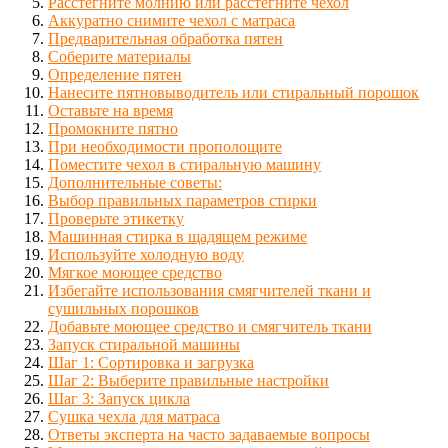
Расстегните молнию или расстегните чехол
Аккуратно снимите чехол с матраса
Предварительная обработка пятен
Соберите материалы
Определение пятен
Нанесите пятновыводитель или стиральный порошок
Оставьте на время
Промокните пятно
При необходимости прополощите
Поместите чехол в стиральную машину
Дополнительные советы:
Выбор правильных параметров стирки
Проверьте этикетку
Машинная стирка в щадящем режиме
Используйте холодную воду
Мягкое моющее средство
Избегайте использования смягчителей ткани и
сушильных порошков
Добавьте моющее средство и смягчитель ткани
Запуск стиральной машины
Шаг 1: Сортировка и загрузка
Шаг 2: Выберите правильные настройки
Шаг 3: Запуск цикла
Сушка чехла для матраса
Ответы эксперта на часто задаваемые вопросы