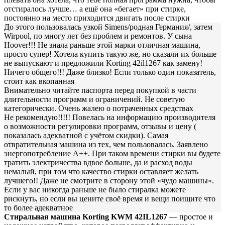
отстиралось лучше… а ещё она «бегает» при стирке,
постоянно на место приходится двигать после стирки
До этого пользовалась узкой Simens/родная Германия/, затем
Wirpool, по многу лет без проблем и ремонтов. У сына
Hoover!!! Не знала раньше этой марки отличная машина,
просто супер! Хотела купить такую же, но сказали их больше
не выпускают и предложили Korting 42il1267 как замену!
Ничего общего!!! Даже близко! Если только один показатель,
стоит как вкопанная
Внимательно читайте паспорта перед покупкой в части
длительности программ и ограничений. Не советую
категорически. Очень жалею о потраченных средствах
Не рекомендую!!!!! Повелась на информацию производителя
о возможности регулировки программ, отзывы и цену (
показалась адекватной с учётом скидки). Самая
отвратительная машина из тех, чем пользовалась. Заявлено
энергопотребление А++. При таком времени стирки вы будете
тратить электричества вдвое больше, да и расход воды
немалый, при том что качество стирки оставляет желать
лучшего!! Даже не смотрите в сторону этой «чудо машины».
Если у вас никогда раньше не было стиралка можете
рискнуть, но если вы цените своё время и вещи поищите что
то более адекватное
Стиральная машина Korting KWM 42IL1267
— простое и