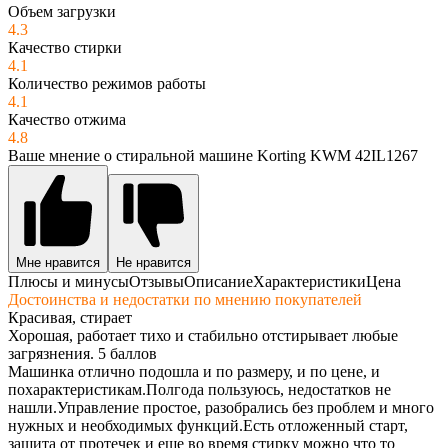
Объем загрузки
4.3
Качество стирки
4.1
Количество режимов работы
4.1
Качество отжима
4.8
Ваше мнение о стиральной машине Korting KWM 42IL1267
Мне нравится
Не нравится
Плюсы и минусы
Отзывы
Описание
Характеристики
Цена
Достоинства и недостатки по мнению покупателей
Красивая, стирает
Хорошая, работает тихо и стабильно отстирывает любые
загрязнения. 5 баллов
Машинка отлично подошла и по размеру, и по цене, и
похарактеристикам.Полгода пользуюсь, недостатков не
нашли.Управление простое, разобрались без проблем и много
нужных и необходимых функций.Есть отложенный старт,
защита от протечек и еще во время стирку можно что то