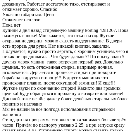
дозакинуть. Работает достаточно тихо, отстирывает и
отжимает хорошо. Спасибо
Узкая по габаритам. Цена
Отжимает неплохо
Пока нет
Купили 2 дня назад стиральную машину korting 42il1267. Пока
нахожусь в шоке! Мне кажется, это откат назад. Жуткое
открывание дверцы, можно сказать выдергивание. В двери
есть прорезь для руки. Нет никакой кнопки, защёлки.
Получается, нужно просто дёргать, с хорошим усилием, чего я
никак не предполагала. Что будет дальше?! По опыту знаю 5
других марок машин, такое встречаю первый раз. Довольно
шумная., то есть отложенная стирка, например ночная,
исключается. Дёргается в процессе стирки при повороте
барабана в другую сторону!!! В других машинах это
происходит плавно, после секундной заминки! И ещё!!!
Жуткие звуки по окончанию стирки! Какихто два громких
щелчка! Буду обращаться к продавцу о возврате или замене!
Дисплей тоже не айс, даже у более дешёвых стиральных более
понятно и наглядно
Мы не нашли за все полгода использования стиральной
машинки
Стандартная программа стирки хлопка занимает больше трёх
часов. Причём по паспорту указано 2.25, а при запуске сразу
ставит врем 3.10. Ускоренную стирку можно ставить только