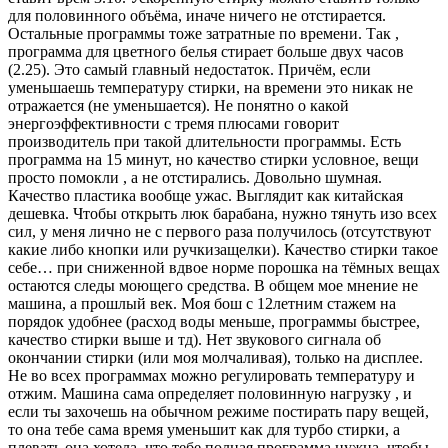
для половинного объёма, иначе ничего не отстирается.
Остальные программы тоже затратные по времени. Так ,
программа для цветного белья стирает больше двух часов
(2.25). Это самый главный недостаток. Причём, если
уменьшаешь температуру стирки, на времени это никак не
отражается (не уменьшается). Не понятно о какой
энергоэффективности с тремя плюсами говорит
производитель при такой длительности программы. Есть
программа на 15 минут, но качество стирки условное, вещи
просто помокли , а не отстирались. Довольно шумная.
Качество пластика вообще ужас. Выглядит как китайская
дешевка. Чтобы открыть люк барабана, нужно тянуть изо всех
сил, у меня лично не с первого раза получилось (отсутствуют
какие либо кнопки или ручкизащелки). Качество стирки такое
себе… при сниженной вдвое норме порошка на тёмных вещах
остаются следы моющего средства. В общем мое мнение не
машина, а прошлый век. Моя бош с 12летним стажем на
порядок удобнее (расход воды меньше, программы быстрее,
качество стирки выше и тд). Нет звукового сигнала об
окончании стирки (или моя молчаливая), только на дисплее.
Не во всех программах можно регулировать температуру и
отжим. Машина сама определяет половинную нагрузку , и
если ты захочешь на обычном режиме постирать пару вещей,
то она тебе сама время уменьшит как для турбо стирки, а
плевать она хотела, что тебе полная программа нужна, чтобы