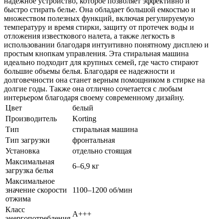
надежное устройство, которое позволяет эффективно и
быстро стирать белье. Она обладает большой емкостью и
множеством полезных функций, включая регулируемую
температуру и время стирки, защиту от протечек воды и
отложения известкового налета, а также легкость в
использовании благодаря интуитивно понятному дисплею и
простым кнопкам управления. Эта стиральная машина
идеально подходит для крупных семей, где часто стирают
большие объемы белья. Благодаря ее надежности и
долговечности она станет верным помощником в стирке на
долгие годы. Также она отлично сочетается с любым
интерьером благодаря своему современному дизайну.
Цвет
белый
Производитель
Korting
Тип
стиральная машина
Тип загрузки
фронтальная
Установка
отдельно стоящая
Максимальная
6–6,9 кг
загрузка белья
Максимальное
значение скорости
1100–1200 об/мин
отжима
Класс
A+++
энергопотребления