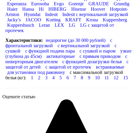
Esperanza
Eurosoba
Evgo
Gorenje
GRAUDE
Grundig
Haier
Hansa
Hi
HIBERG
Hisense
Hoover
Hotpoint-
Ariston
Hyundai
Indesit
Indesit с вертикальной загрузкой
Jacky’s
JACOO
Korting
KRAFT
Krona
Kuppersberg
Kuppersbusch
Leran
LEX
LG
LG с защитой от
протечек
Характеристики:
недорогие (до 30 000 рублей)
с
фронтальной загрузкой
с вертикальной загрузкой
с
сушкой
с функцией подачи пара
с сушкой и паром
узкие
(глубина до 45см)
активаторные
с прямым приводом
с
инверторным двигателем
с функцией дозагрузки белья
с
защитой от детей
с защитой от протечек
встраиваемые
для установки под раковину
с максимальной загрузкой
белья (кг):
1
2
3
4
5
6
7
8
9
10
11
12
15
Оцените статью