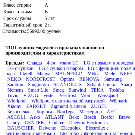
Класс стирки
A
Класс отжима
B
Срок службы
5 лет
Гарантийный срок
2 г.
Стоимость: 55990.00 рублей
ТОП лучших моделей стиральных машин по
производителям и характеристикам
Бренды:
Славда
Фея
узкие LG
LG с прямым приводом
LG с сушкой
LG с сушкой и паром
LG с функцией подач
пара
Ligrell
Manya
MAUNFELD
Midea
Miele
NEFF
NEKO
NORDFROST
Optima
RENOVA
Samsung
Samtron
Sangiorgio
SCANDILUX
Schaub Lorenz
Sharp
Siemens
Smart Life
Smeg
Sunwind
TEKA
Toshiba
Tuvio
V-ZUG
Vestel
Vestfrost
Viomi
Weissgauff
Whirlpool
Whirlpool с вертикальной загрузкой
Willmark
Xiaomi
ZARGET
Zigmund & Shtain
ZUGEL
Белоснежка
Бирюса
ВолТера
Мастерица
AEG
ASCOLI
Asko
ATLANT
Beko
Bosch
Bosfor
Bravo
Candy
CENTEK
Comfee
Daewoo Electronics
DAUSCHER
Delvento
Electrolux
Electrolux с
вертикальной загрузкой
Electrolux с фронтальной загрузкой