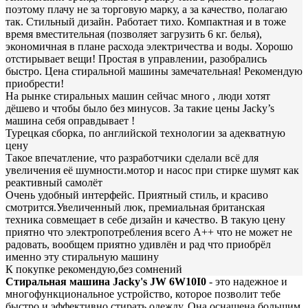
поэтому плачу не за торговую марку, а за качество, полагаю
так. Стильный дизайн. Работает тихо. Компактная и в тоже
время вместительная (позволяет загрузить 6 кг. белья),
экономичная в плане расхода электричества и воды. Хорошо
отстирывает вещи! Простая в управлении, разобрались
быстро. Цена стиральной машины замечательная! Рекомендую
приобрести!
На рынке стиральных машин сейчас много , люди хотят
дёшево и чтобы было без минусов. За такие цены Jacky’s
машина себя оправдывает !
Турецкая сборка, по английской технологии за адекватную
цену
Такое впечатление, что разработчики сделали всё для
увеличения её шумности.мотор и насос при стирке шумят как
реактивный самолёт
Очень удобный интерфейс. Приятный стиль, и красиво
смотрится.Увеличенный люк, премиальная британская
техника совмещает в себе дизайн и качество. В такую цену
приятно что электропотребления всего А++ что не может не
радовать, вообщем приятно удивлён и рад что приобрёл
именно эту стиральную машину
К покупке рекомендую,без сомнений
Стиральная машина Jacky's JW 6W10I0
- это надежное и
многофункциональное устройство, которое позволит тебе
быстро и эффективно стирать одежду. Она оснащена большим