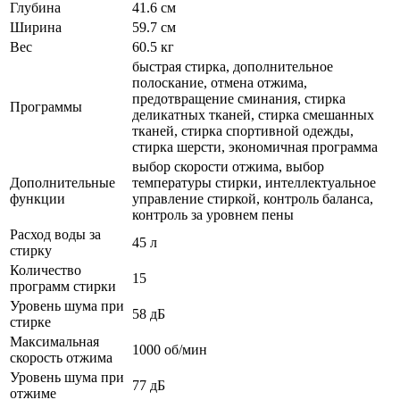
Глубина
41.6 см
Ширина
59.7 см
Вес
60.5 кг
быстрая стирка, дополнительное
полоскание, отмена отжима,
предотвращение сминания, стирка
Программы
деликатных тканей, стирка смешанных
тканей, стирка спортивной одежды,
стирка шерсти, экономичная программа
выбор скорости отжима, выбор
Дополнительные
температуры стирки, интеллектуальное
функции
управление стиркой, контроль баланса,
контроль за уровнем пены
Расход воды за
45 л
стирку
Количество
15
программ стирки
Уровень шума при
58 дБ
стирке
Максимальная
1000 об/мин
скорость отжима
Уровень шума при
77 дБ
отжиме