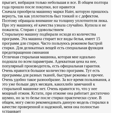
прыгает, вибрация только небольшая и все. В общем полтора
года прошло после покупки, все нравится
Сначала приобрела машинку марки Haier, которую пришлось
вернуть, так как уплотнитель был тонкий и с дефектом.
Поэтому обращала внимание на толщину уплотнителя люка.
Про эту машинку, её качества узнала случайно. Купила и не
пожалела. Стираю с удовольствием
Стиральную машину подбирали исходя из количества
программ. Эта машина стирает все виды белья, имеет 15
программ для стирки. Часто пользуюсь режимом быстрой
стирки. Для деликатных вещей есть специальная функция
предотвращения сминания
Отличная стиральная машинка, которая мне идеально
подошла по всем параметрам. Адекватная цена на нее,
популярный производитель, есть официальная гарантия.
Очень нравится большое количество программ. Тут есть
программы для разных тканей, быстрые режимы и прочее.
Очень удобно такое разнообразие. За все время пользования, а
это уже больше двух месяцев, какихлибо замечаний к
стиральной машинке нет. Очень нравится то, что у нее
мощный отжим. Кстати, при отжиме она работает достаточно
шумно, но за то белье после стирки практически сухое. В
общем, могу смело рекомендовать данную модель стиралки в
качестве проверенной и надежной, меня она полностью
устраивает