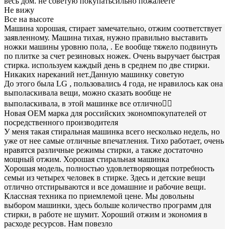
весь дом. не советую покупатьсильно пожалеете
Не вижу
Все на высоте
Машина хорошая, стирает замечательно, отжим соответствует
заявленному. Машина тихая, нужно правильно выставить
ножки машины уровню пола, . Ее вообще тяжело подвинуть
по плитке за счет резиновых ножек. Очень выручает быстрая
стирка. используем каждый день в среднем по две стирки.
Никаких нареканий нет.Данную машинку советую
До этого была LG , пользовались 4 года, не нравилось как она
выполаскивала вещи, можно сказать вообще не
выполаскивала, в этой машинке все отлично👍🏼
Новая ОЕМ марка для российских экономпокупателей от
посредственного производителя
У меня такая стиральная машинка всего несколько недель, но
уже от нее самые отличные впечатления. Тихо работает, очень
нравятся различные режимы стирки, а также достаточно
мощный отжим. Хорошая стиральная машинка
Хорошая модель, полностью удовлетворяющая потребность
семьи из четырех человек в стирке. Здесь и детские вещи
отлично отстирываются и все домашние и рабочие вещи.
Классная техника по приемлемой цене. Мы довольны
выбором машинки, здесь больше количество программ для
стирки, в работе не шумит. Хороший отжим и экономия в
расходе ресурсов. Нам повезло