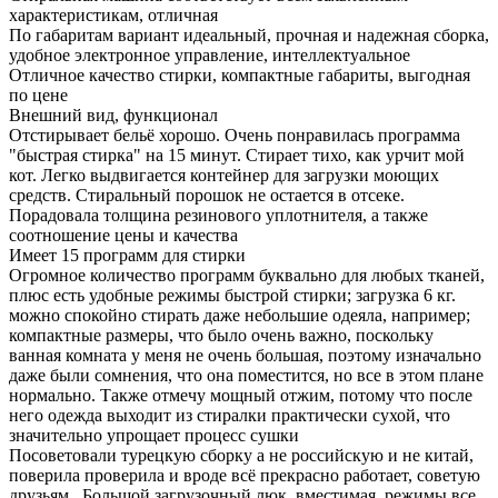
характеристикам, отличная
По габаритам вариант идеальный, прочная и надежная сборка,
удобное электронное управление, интеллектуальное
Отличное качество стирки, компактные габариты, выгодная
по цене
Внешний вид, функционал
Отстирывает бельё хорошо. Очень понравилась программа
"быстрая стирка" на 15 минут. Стирает тихо, как урчит мой
кот. Легко выдвигается контейнер для загрузки моющих
средств. Стиральный порошок не остается в отсеке.
Порадовала толщина резинового уплотнителя, а также
соотношение цены и качества
Имеет 15 программ для стирки
Огромное количество программ буквально для любых тканей,
плюс есть удобные режимы быстрой стирки; загрузка 6 кг.
можно спокойно стирать даже небольшие одеяла, например;
компактные размеры, что было очень важно, поскольку
ванная комната у меня не очень большая, поэтому изначально
даже были сомнения, что она поместится, но все в этом плане
нормально. Также отмечу мощный отжим, потому что после
него одежда выходит из стиралки практически сухой, что
значительно упрощает процесс сушки
Посоветовали турецкую сборку а не российскую и не китай,
поверила проверила и вроде всё прекрасно работает, советую
друзьям . Большой загрузочный люк, вместимая, режимы все