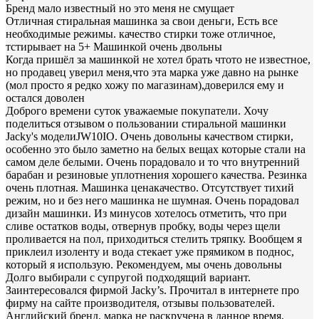
Бренд мало известный но это меня не смущает
Отличная стиральная машинка за свои деньги, Есть все
необходимые режимы. качество стирки тоже отличное,
тстирывает на 5+ Машинкой очень двольны
Когда пришёл за машинкой не хотел брать чтото не известное,
но продавец уверил меня,что эта марка уже давно на рынке
(мол просто я редко хожу по магазинам),доверился ему и
остался доволен
Доброго времени суток уважаемые покупатели. Хочу
поделиться отзывом о пользовании стиральной машинки
Jacky's моделиJW10IO. Очень довольны качеством стирки,
особенно это было заметно на белых вещах которые стали на
самом деле белыми. Очень порадовало и то что внутренний
барабан и резиновые уплотнения хорошего качества. Резинка
очень плотная. Машинка ценакачество. Отсутствует тихий
режим, но и без него машинка не шумная. Очень порадовал
дизайн машинки. Из минусов хотелось отметить, что при
сливе остатков воды, отвернув пробку, воды через щели
проливается на пол, приходиться стелить тряпку. Вообщем я
приклеил изоленту и вода стекает уже прямиком в поднос,
который я использую. Рекомендуем, мы очень довольны
Долго выбирали с супругой подходящий вариант.
Заинтересовался фирмой Jacky’s. Прочитал в интернете про
фирму на сайте производителя, отзывы пользователей.
Английский бренд, марка не раскручена в данное время,