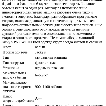
барабаном ёмкостью 6 кг, что позволяет стирать большие
объемы белья за один раз. Благодаря использованию
инверторного двигателя, машина работает очень тихо и
экономит энергию. Благодаря разнообразным программам
стирки, включая деликатную и интенсивную, ты сможешь
подобрать оптимальный режим для любого типа тканей. Еще
одним преимуществом этой модели является наличие
функций дополнительного ополаскивания, отложенного
старта и защиты от протечек. Не сомневайся, с машиной
Jacky's JW 6W10I0 твоя одежда будет всегда чистой и свежей!
Цвет
белый
Производитель
Jacky's
Тип
стиральная машина
Тип загрузки
фронтальная
Установка
отдельно стоящая
Максимальная
6–6,9 кг
загрузка белья
Максимальное
значение скорости
900–1100 об/мин
отжима
Класс
A++
энергопотребления
Защита
от протечек, от детей, от скачков питания