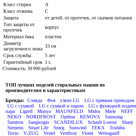
Класс стирки
A
Класс отжима
C
Защита
от детей, от протечек, от скачков питания
Тип защиты от
корпус
протечек
Материал бака
пластик
Диаметр
33 см
загрузочного люка
Срок службы
5 лет
Гарантийный срок
1 г.
Стоимость: 39 990 рублей
ТОП лучших моделей стиральных машин по
производителям и характеристикам
Бренды:
Славда
Фея
узкие LG
LG с прямым приводом
LG с сушкой
LG с сушкой и паром
LG с функцией подач
пара
Ligrell
Manya
MAUNFELD
Midea
Miele
NEFF
NEKO
NORDFROST
Optima
RENOVA
Samsung
Samtron
Sangiorgio
SCANDILUX
Schaub Lorenz
Sharp
Siemens
Smart Life
Smeg
Sunwind
TEKA
Toshiba
Tuvio
V-ZUG
Vestel
Vestfrost
Viomi
Weissgauff