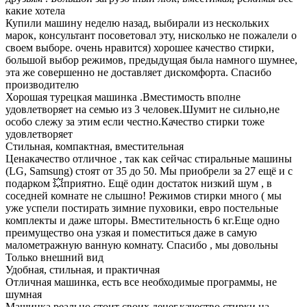
какие хотела
Купили машину неделю назад, выбирали из нескольких
марок, консультант посоветовал эту, нисколько не пожалели о
своем выборе. очень нравится) хорошее качество стирки,
большой выбор режимов, предыдущая была намного шумнее,
эта же совершенно не доставляет дискомфорта. Спасибо
производителю
Хорошая турецкая машинка .Вместимость вполне
удовлетворяет на семью из 3 человек.Шумит не сильно,не
особо слежу за этим если честно.Качество стирки тоже
удовлетворяет
Стильная, компактная, вместительная
Ценакачество отличное , так как сейчас стиральные машины
(LG, Samsung) стоят от 35 до 50. Мы приобрели за 27 ещё и с
подарком 💥приятно. Ещё один достаток низкий шум , в
соседней комнате не слышно! Режимов стирки много ( мы
уже успели постирать зимние пуховики, евро постельные
комплекты и даже шторы. Вместительность 6 кг.Еще одно
преимущество она узкая и поместиться даже в самую
малометражную ванную комнату. Спасибо , мы довольны
Только внешний вид
Удобная, стильная, и практичная
Отличная машинка, есть все необходимые программы, не
шумная
Машинка реально стоит своих денег,качество стирки на