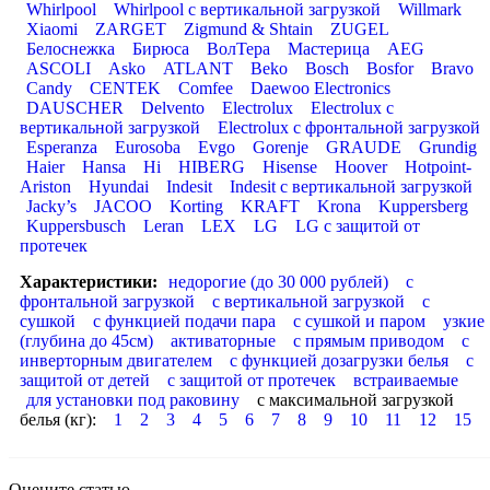
Whirlpool
Whirlpool с вертикальной загрузкой
Willmark
Xiaomi
ZARGET
Zigmund & Shtain
ZUGEL
Белоснежка
Бирюса
ВолТера
Мастерица
AEG
ASCOLI
Asko
ATLANT
Beko
Bosch
Bosfor
Bravo
Candy
CENTEK
Comfee
Daewoo Electronics
DAUSCHER
Delvento
Electrolux
Electrolux с
вертикальной загрузкой
Electrolux с фронтальной загрузкой
Esperanza
Eurosoba
Evgo
Gorenje
GRAUDE
Grundig
Haier
Hansa
Hi
HIBERG
Hisense
Hoover
Hotpoint-
Ariston
Hyundai
Indesit
Indesit с вертикальной загрузкой
Jacky’s
JACOO
Korting
KRAFT
Krona
Kuppersberg
Kuppersbusch
Leran
LEX
LG
LG с защитой от
протечек
Характеристики:
недорогие (до 30 000 рублей)
с
фронтальной загрузкой
с вертикальной загрузкой
с
сушкой
с функцией подачи пара
с сушкой и паром
узкие
(глубина до 45см)
активаторные
с прямым приводом
с
инверторным двигателем
с функцией дозагрузки белья
с
защитой от детей
с защитой от протечек
встраиваемые
для установки под раковину
с максимальной загрузкой
белья (кг):
1
2
3
4
5
6
7
8
9
10
11
12
15
Оцените статью