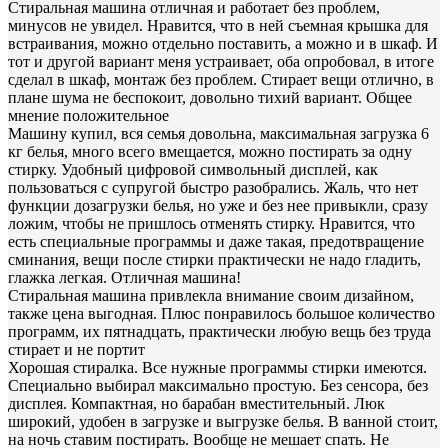
Стиральная машина отличная и работает без проблем,
минусов не увидел. Нравится, что в ней съемная крышка для
встраивания, можно отдельно поставить, а можно и в шкаф. И
тот и другой вариант меня устраивает, оба опробовал, в итоге
сделал в шкаф, монтаж без проблем. Стирает вещи отлично, в
плане шума не беспокоит, довольно тихий вариант. Общее
мнение положительное
Машину купил, вся семья довольна, максимальная загрузка 6
кг белья, много всего вмещается, можно постирать за одну
стирку. Удобный цифровой символьный дисплей, как
пользоваться с супругой быстро разобрались. Жаль, что нет
функции дозагрузки белья, но уже и без нее привыкли, сразу
ложим, чтобы не пришлось отменять стирку. Нравится, что
есть специальные программы и даже такая, предотвращение
сминания, вещи после стирки практически не надо гладить,
глажка легкая. Отличная машина!
Стиральная машина привлекла внимание своим дизайном,
также цена выгодная. Плюс понравилось большое количество
программ, их пятнадцать, практически любую вещь без труда
стирает и не портит
Хорошая стиралка. Все нужные программы стирки имеются.
Специально выбирал максимально простую. Без сенсора, без
дисплея. Компактная, но барабан вместительный. Люк
широкий, удобен в загрузке и выгрузке белья. В ванной стоит,
на ночь ставим постирать. Вообще не мешает спать. Не