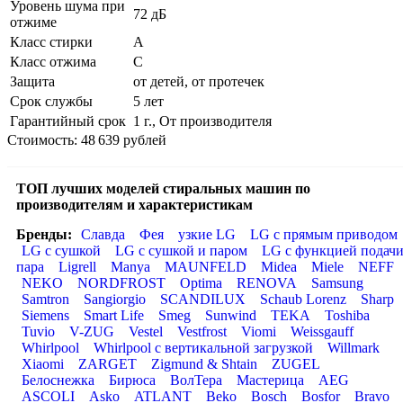
Уровень шума при
72 дБ
отжиме
Класс стирки
A
Класс отжима
C
Защита
от детей, от протечек
Срок службы
5 лет
Гарантийный срок
1 г., От производителя
Стоимость: 48 639 рублей
ТОП лучших моделей стиральных машин по
производителям и характеристикам
Бренды:
Славда
Фея
узкие LG
LG с прямым приводом
LG с сушкой
LG с сушкой и паром
LG с функцией подач
пара
Ligrell
Manya
MAUNFELD
Midea
Miele
NEFF
NEKO
NORDFROST
Optima
RENOVA
Samsung
Samtron
Sangiorgio
SCANDILUX
Schaub Lorenz
Sharp
Siemens
Smart Life
Smeg
Sunwind
TEKA
Toshiba
Tuvio
V-ZUG
Vestel
Vestfrost
Viomi
Weissgauff
Whirlpool
Whirlpool с вертикальной загрузкой
Willmark
Xiaomi
ZARGET
Zigmund & Shtain
ZUGEL
Белоснежка
Бирюса
ВолТера
Мастерица
AEG
ASCOLI
Asko
ATLANT
Beko
Bosch
Bosfor
Bravo