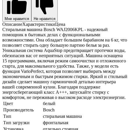
Мне нравится
Не нравится
Описание
Характеристики
Цена
Стиральная машина Bosch WAJ2006KPL - надежный
помощник в бытовых делах с функциональными
возможностями. Она обладает большим барабаном на 6 кг, что
позволяет стирать одну большую партию белья за раз.
Уникальная система AquaStop предотвращает протечки воды,
обезопасив вас от неприятных ситуаций. Машина оснащена
15 программами, включая режим самоочистки и отложенного
старта, для максимального удобства. Также, у модели есть
функция VarioPerfect, которая позволяет выбирать между
экономичным и быстрым режимом стирки. Яркий и стильный
дизайн сделает машину гармоничной деталью интерьера
вашей современной кухни. Благодаря поддержке
энергосберегающий класс A+++, запускайте стирку с
комфортом, не переживая о высоком расходе электроэнергии.
Цвет
белый
Производитель
Bosch
Тип
стиральная машина
Тип загрузки
фронтальная
Установка
отдельно стоящая