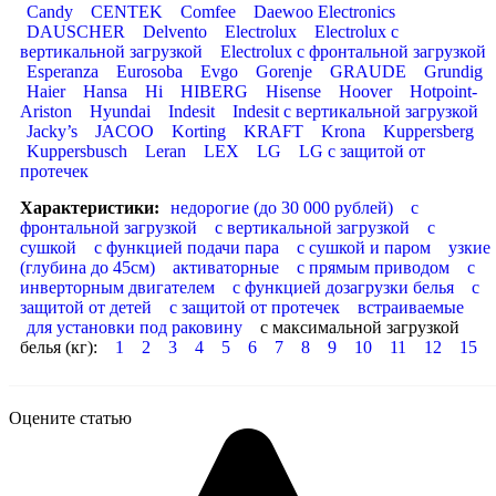
Candy
CENTEK
Comfee
Daewoo Electronics
DAUSCHER
Delvento
Electrolux
Electrolux с
вертикальной загрузкой
Electrolux с фронтальной загрузкой
Esperanza
Eurosoba
Evgo
Gorenje
GRAUDE
Grundig
Haier
Hansa
Hi
HIBERG
Hisense
Hoover
Hotpoint-
Ariston
Hyundai
Indesit
Indesit с вертикальной загрузкой
Jacky’s
JACOO
Korting
KRAFT
Krona
Kuppersberg
Kuppersbusch
Leran
LEX
LG
LG с защитой от
протечек
Характеристики:
недорогие (до 30 000 рублей)
с
фронтальной загрузкой
с вертикальной загрузкой
с
сушкой
с функцией подачи пара
с сушкой и паром
узкие
(глубина до 45см)
активаторные
с прямым приводом
с
инверторным двигателем
с функцией дозагрузки белья
с
защитой от детей
с защитой от протечек
встраиваемые
для установки под раковину
с максимальной загрузкой
белья (кг):
1
2
3
4
5
6
7
8
9
10
11
12
15
Оцените статью