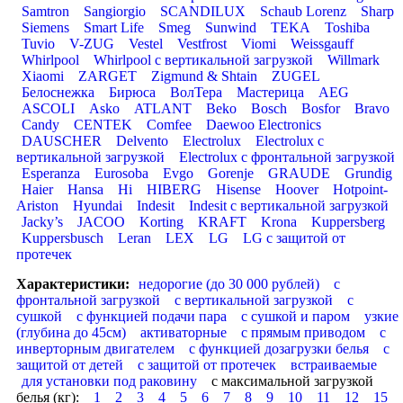
Samtron
Sangiorgio
SCANDILUX
Schaub Lorenz
Sharp
Siemens
Smart Life
Smeg
Sunwind
TEKA
Toshiba
Tuvio
V-ZUG
Vestel
Vestfrost
Viomi
Weissgauff
Whirlpool
Whirlpool с вертикальной загрузкой
Willmark
Xiaomi
ZARGET
Zigmund & Shtain
ZUGEL
Белоснежка
Бирюса
ВолТера
Мастерица
AEG
ASCOLI
Asko
ATLANT
Beko
Bosch
Bosfor
Bravo
Candy
CENTEK
Comfee
Daewoo Electronics
DAUSCHER
Delvento
Electrolux
Electrolux с
вертикальной загрузкой
Electrolux с фронтальной загрузкой
Esperanza
Eurosoba
Evgo
Gorenje
GRAUDE
Grundig
Haier
Hansa
Hi
HIBERG
Hisense
Hoover
Hotpoint-
Ariston
Hyundai
Indesit
Indesit с вертикальной загрузкой
Jacky’s
JACOO
Korting
KRAFT
Krona
Kuppersberg
Kuppersbusch
Leran
LEX
LG
LG с защитой от
протечек
Характеристики:
недорогие (до 30 000 рублей)
с
фронтальной загрузкой
с вертикальной загрузкой
с
сушкой
с функцией подачи пара
с сушкой и паром
узкие
(глубина до 45см)
активаторные
с прямым приводом
с
инверторным двигателем
с функцией дозагрузки белья
с
защитой от детей
с защитой от протечек
встраиваемые
для установки под раковину
с максимальной загрузкой
белья (кг):
1
2
3
4
5
6
7
8
9
10
11
12
15