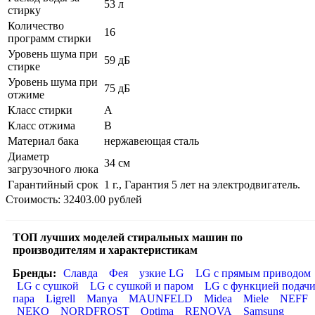
53 л
стирку
Количество
16
программ стирки
Уровень шума при
59 дБ
стирке
Уровень шума при
75 дБ
отжиме
Класс стирки
A
Класс отжима
B
Материал бака
нержавеющая сталь
Диаметр
34 см
загрузочного люка
Гарантийный срок
1 г., Гарантия 5 лет на электродвигатель.
Стоимость: 32403.00 рублей
ТОП лучших моделей стиральных машин по
производителям и характеристикам
Бренды:
Славда
Фея
узкие LG
LG с прямым приводом
LG с сушкой
LG с сушкой и паром
LG с функцией подач
пара
Ligrell
Manya
MAUNFELD
Midea
Miele
NEFF
NEKO
NORDFROST
Optima
RENOVA
Samsung