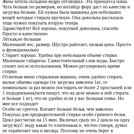
Жена хотела складное ведро отговорил. Эта принцесса наша.
Чуть больше по размерам, но китайцу фору даст по качеству и
загрузка больше. Ей нужна была машинка для небольших
вещей которые стирала вручную. Она довольна рассказала
теще нужно покупать вторую теперь
Здравствуйте! Всё хорошо, покупкой довольны, спасибо
Просто и качественно
Лёгкая,не большая
Маленький вес, размер. Шустро работает, низкая цена. Просто
и функционально
Стирает хорошо. Удобна при небольшом объеме стирки.
Маленькие габариты. Самостоятельный слив воды. Быстро
сохнет после использования. Можно регулировать время
стирки
Отличная мини стиральная машина, очень удобно стирать
малые обьемы одежды (тк загрузка заявлена 1кг, то
номинально за раз можно постирать не более 2 простыней или
1 пододеяльник(хотя пишут, что на деле можно в ней стирать
и больше 1 кг), что не удобно если у вас большая семье. Но
мне все подходит
Особо не греется. Влезает больше белья, чем заявлено
Покупал для предварительной стирки особо грязного белья.
Цикл рассчитан на 15 мин. Включал сразу по 2 цикла на одну
загрузку.С виду какая то хлипенькая и, честно говоря, думал
не отработает она и месяца. Поэтому не очень берег в