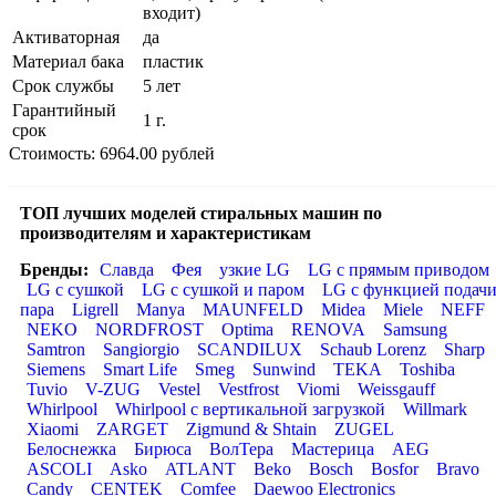
входит)
Активаторная
да
Материал бака
пластик
Срок службы
5 лет
Гарантийный
1 г.
срок
Стоимость: 6964.00 рублей
ТОП лучших моделей стиральных машин по
производителям и характеристикам
Бренды:
Славда
Фея
узкие LG
LG с прямым приводом
LG с сушкой
LG с сушкой и паром
LG с функцией подач
пара
Ligrell
Manya
MAUNFELD
Midea
Miele
NEFF
NEKO
NORDFROST
Optima
RENOVA
Samsung
Samtron
Sangiorgio
SCANDILUX
Schaub Lorenz
Sharp
Siemens
Smart Life
Smeg
Sunwind
TEKA
Toshiba
Tuvio
V-ZUG
Vestel
Vestfrost
Viomi
Weissgauff
Whirlpool
Whirlpool с вертикальной загрузкой
Willmark
Xiaomi
ZARGET
Zigmund & Shtain
ZUGEL
Белоснежка
Бирюса
ВолТера
Мастерица
AEG
ASCOLI
Asko
ATLANT
Beko
Bosch
Bosfor
Bravo
Candy
CENTEK
Comfee
Daewoo Electronics