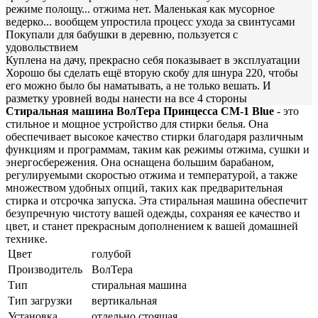
режиме полощу... отжима нет. Маленькая как мусорное
ведерко... вообщем упростила процесс ухода за свинтусами
Покупали для бабушки в деревню, пользуется с
удовольствием
Куплена на дачу, прекрасно себя показывает в эксплуатации
Хорошо бы сделать ещё вторую скобу для шнура 220, чтобы
его можно было бы наматывать, а не только вешать. И
разметку уровней воды нанести на все 4 стороны
Стиральная машина ВолТера Принцесса СМ-1 Blue
- это
стильное и мощное устройство для стирки белья. Она
обеспечивает высокое качество стирки благодаря различным
функциям и программам, таким как режимы отжима, сушки и
энергосбережения. Она оснащена большим барабаном,
регулируемыми скоростью отжима и температурой, а также
множеством удобных опций, таких как предварительная
стирка и отсрочка запуска. Эта стиральная машина обеспечит
безупречную чистоту вашей одежды, сохраняя ее качество и
цвет, и станет прекрасным дополнением к вашей домашней
технике.
Цвет
голубой
Производитель
ВолТера
Тип
стиральная машина
Тип загрузки
вертикальная
Установка
отдельно стоящая