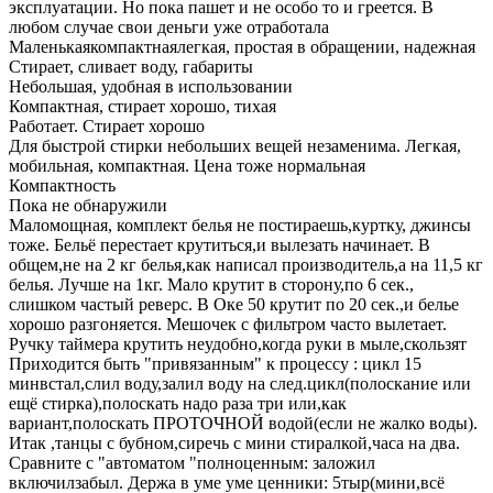
эксплуатации. Но пока пашет и не особо то и греется. В
любом случае свои деньги уже отработала
Маленькаякомпактнаялегкая, простая в обращении, надежная
Стирает, сливает воду, габариты
Небольшая, удобная в использовании
Компактная, стирает хорошо, тихая
Работает. Стирает хорошо
Для быстрой стирки небольших вещей незаменима. Легкая,
мобильная, компактная. Цена тоже нормальная
Компактность
Пока не обнаружили
Маломощная, комплект белья не постираешь,куртку, джинсы
тоже. Бельё перестает крутиться,и вылезать начинает. В
общем,не на 2 кг белья,как написал производитель,а на 11,5 кг
белья. Лучше на 1кг. Мало крутит в сторону,по 6 сек.,
слишком частый реверс. В Оке 50 крутит по 20 сек.,и белье
хорошо разгоняется. Мешочек с фильтром часто вылетает.
Ручку таймера крутить неудобно,когда руки в мыле,скользят
Приходится быть "привязанным" к процессу : цикл 15
минвстал,слил воду,залил воду на след.цикл(полоскание или
ещё стирка),полоскать надо раза три или,как
вариант,полоскать ПРОТОЧНОЙ водой(если не жалко воды).
Итак ,танцы с бубном,сиречь с мини стиралкой,часа на два.
Сравните с "автоматом "полноценным: заложил
включилзабыл. Держа в уме уме ценники: 5тыр(мини,всё