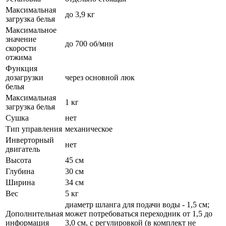
Максимальная
до 3,9 кг
загрузка белья
Максимальное
значение
до 700 об/мин
скорости
отжима
Функция
дозагрузки
через основной люк
белья
Максимальная
1 кг
загрузка белья
Сушка
нет
Тип управления
механическое
Инверторный
нет
двигатель
Высота
45 см
Глубина
30 см
Ширина
34 см
Вес
5 кг
диаметр шланга для подачи воды - 1,5 см;
Дополнительная
может потребоваться переходник от 1,5 до
информация
3,0 см, с регулировкой (в комплект не