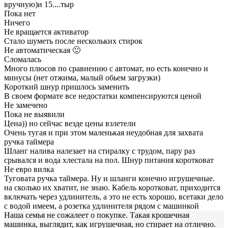
вручную)и 15....тыр
Пока нет
Ничего
Не вращается активатор
Стало шуметь после нескольких стирок
Не автоматическая 🙂
Сломалась
Много плюсов по сравнению с автомат, но есть конечно и
минусы (нет отжима, малый обьем загрузки)
Короткий шнур пришлось заменить
В своем формате все недостатки компенсируются ценой
Не замечено
Пока не выявили
Цена)) но сейчас везде цены взлетели
Очень тугая и при этом маленькая неудобная для захвата
ручка таймера
Шланг налива налезает на стиралку с трудом, пару раз
срывался и вода хлестала на пол. Шнур питания коротковат
Не евро вилка
Туговата ручка таймера. Ну и шланги конечно игрушечные.
на сколько их хватит, не знаю. Кабель коротковат, приходится
включать через удлинитель, а это не есть хорошо, всетаки дело
с водой имеем, а розетка удлинителя рядом с машинкой
Наша семья не сожалеет о покупке. Такая крошечная
машинка, выглядит, как игрушечная, но стирает на отлично.