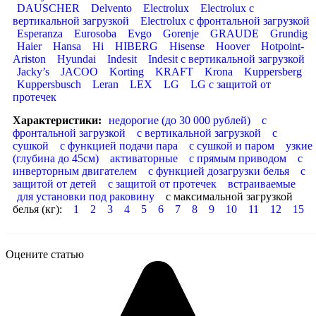
DAUSCHER
Delvento
Electrolux
Electrolux с
вертикальной загрузкой
Electrolux с фронтальной загрузкой
Esperanza
Eurosoba
Evgo
Gorenje
GRAUDE
Grundig
Haier
Hansa
Hi
HIBERG
Hisense
Hoover
Hotpoint-
Ariston
Hyundai
Indesit
Indesit с вертикальной загрузкой
Jacky’s
JACOO
Korting
KRAFT
Krona
Kuppersberg
Kuppersbusch
Leran
LEX
LG
LG с защитой от
протечек
Характеристики:
недорогие (до 30 000 рублей)
с
фронтальной загрузкой
с вертикальной загрузкой
с
сушкой
с функцией подачи пара
с сушкой и паром
узкие
(глубина до 45см)
активаторные
с прямым приводом
с
инверторным двигателем
с функцией дозагрузки белья
с
защитой от детей
с защитой от протечек
встраиваемые
для установки под раковину
с максимальной загрузкой
белья (кг):
1
2
3
4
5
6
7
8
9
10
11
12
15
Оцените статью