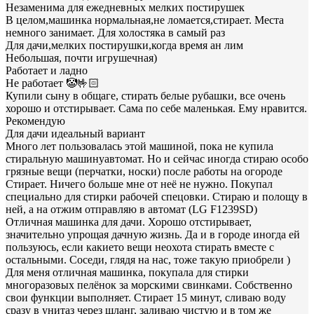
Незаменима для ежедневных мелких постирушек
В целом,машинка нормальная,не ломается,стирает. Места
немного занимает. Для холостяка в самый раз
Для дачи,мелких постирушки,когда время ан лим
Небольшая, почти игрушечная)
Работает и ладно
Не работает 🤡🤟🏻
Купили сыну в общаге, стирать белые рубашки, все очень
хорошо и отстирывает. Сама по себе маленькая. Ему нравится.
Рекомендую
Для дачи идеальный вариант
Много лет пользовалась этой машиной, пока не купила
стиральную машинуавтомат. Но и сейчас иногда стираю особо
грязные вещи (перчатки, носки) после работы на огороде
Стирает. Ничего больше мне от неё не нужно. Покупал
специально для стирки рабочей спецовки. Стираю и полощу в
ней, а на отжим отправляю в автомат (LG F1239SD)
Отличная машинка для дачи. Хорошо отстирывает,
значительно упрощая дачную жизнь. Да и в городе иногда ей
пользуюсь, если какието вещи неохота стирать вместе с
остальными. Соседи, глядя на нас, тоже такую приобрели )
Для меня отличная машинка, покупала для стирки
многоразовых пелёнок за морскими свинками. Собственно
свои функции выполняет. Стирает 15 минут, сливаю воду
сразу в унитаз через шланг, заливаю чистую и в том же