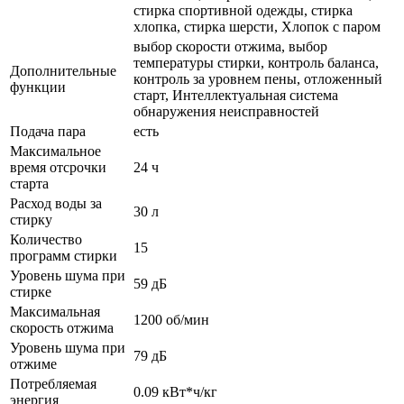
стирка спортивной одежды, стирка
хлопка, стирка шерсти, Хлопок с паром
выбор скорости отжима, выбор
температуры стирки, контроль баланса,
Дополнительные
контроль за уровнем пены, отложенный
функции
старт, Интеллектуальная система
обнаружения неисправностей
Подача пара
есть
Максимальное
время отсрочки
24 ч
старта
Расход воды за
30 л
стирку
Количество
15
программ стирки
Уровень шума при
59 дБ
стирке
Максимальная
1200 об/мин
скорость отжима
Уровень шума при
79 дБ
отжиме
Потребляемая
0.09 кВт*ч/кг
энергия