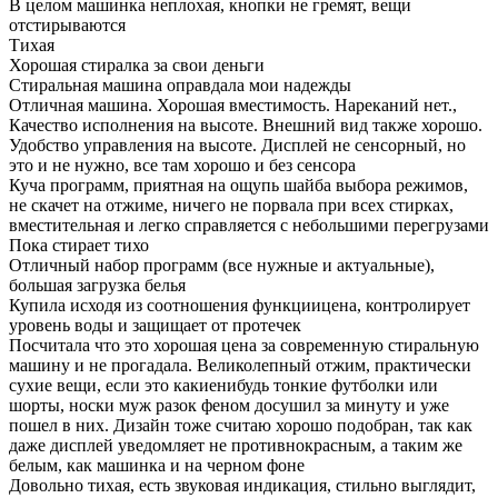
В целом машинка неплохая, кнопки не гремят, вещи
отстирываются
Тихая
Хорошая стиралка за свои деньги
Стиральная машина оправдала мои надежды
Отличная машина. Хорошая вместимость. Нареканий нет.,
Качество исполнения на высоте. Внешний вид также хорошо.
Удобство управления на высоте. Дисплей не сенсорный, но
это и не нужно, все там хорошо и без сенсора
Куча программ, приятная на ощупь шайба выбора режимов,
не скачет на отжиме, ничего не порвала при всех стирках,
вместительная и легко справляется с небольшими перегрузами
Пока стирает тихо
Отличный набор программ (все нужные и актуальные),
большая загрузка белья
Купила исходя из соотношения функциицена, контролирует
уровень воды и защищает от протечек
Посчитала что это хорошая цена за современную стиральную
машину и не прогадала. Великолепный отжим, практически
сухие вещи, если это какиенибудь тонкие футболки или
шорты, носки муж разок феном досушил за минуту и уже
пошел в них. Дизайн тоже считаю хорошо подобран, так как
даже дисплей уведомляет не противнокрасным, а таким же
белым, как машинка и на черном фоне
Довольно тихая, есть звуковая индикация, стильно выглядит,