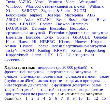
Tuvio
V-ZUG
Vestel
Vestfrost
Viomi
Weissgauff
Whirlpool
Whirlpool с вертикальной загрузкой
Willmark
Xiaomi
ZARGET
Zigmund & Shtain
ZUGEL
Белоснежка
Бирюса
ВолТера
Мастерица
AEG
ASCOLI
Asko
ATLANT
Beko
Bosch
Bosfor
Bravo
Candy
CENTEK
Comfee
Daewoo Electronics
DAUSCHER
Delvento
Electrolux
Electrolux с
вертикальной загрузкой
Electrolux с фронтальной загрузкой
Esperanza
Eurosoba
Evgo
Gorenje
GRAUDE
Grundig
Haier
Hansa
Hi
HIBERG
Hisense
Hoover
Hotpoint-
Ariston
Hyundai
Indesit
Indesit с вертикальной загрузкой
Jacky’s
JACOO
Korting
KRAFT
Krona
Kuppersberg
Kuppersbusch
Leran
LEX
LG
LG с защитой от
протечек
Характеристики:
недорогие (до 30 000 рублей)
с
фронтальной загрузкой
с вертикальной загрузкой
с
сушкой
с функцией подачи пара
с сушкой и паром
узкие
(глубина до 45см)
активаторные
с прямым приводом
с
инверторным двигателем
с функцией дозагрузки белья
с
защитой от детей
с защитой от протечек
встраиваемые
для установки под раковину
с максимальной загрузкой
белья (кг):
1
2
3
4
5
6
7
8
9
10
11
12
15