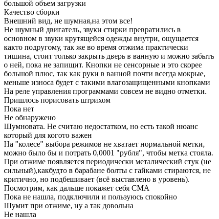
большой объем загрузки
Качество сборки
Внешний вид, не шумная,на этом все!
Не шумный двигатель, звуки стирки превратились в
основном в звуки крутящейся одежды внутри, ощущается
както подругому, так же во время отжима практически
тишина, стоит только закрыть дверь в ванную и можно забыть
о ней, пока не запищит. Кнопки не сенсорные и это скорее
большой плюс, так как руки в ванной почти всегда мокрые,
меньше износа будет с такими влагозащищенными кнопками
На реле управления программами совсем не видно отметки.
Пришлось порисовать штрихом
Пока нет
Не обнаружено
Шумновата. Не считаю недостатком, но есть такой нюанс
который для когото важен
На "колесе" выбора режимов не хватает нормальной метки,
можно было бы и потрать 0,0001 "рубля", чтобы метка стояла.
При отжиме появляется периодически металический стук (не
сильный),какбудто в барабане болты с гайками стираются, не
критично, но подбешивает (всё выставлено в уровень).
Посмотрим, как дальше покажет себя СМА
Пока не нашла, подключили и пользуюсь спокойно
Шумит при отжиме, ну а так довольна
Не нашла