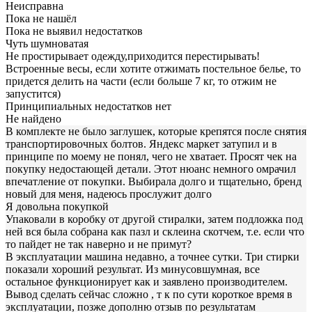
Неисправна
Пока не нашёл
Пока не выявил недостатков
Чуть шумноватая
Не простирывает одежду,приходится перестирывать!
Встроенные весы, если хотите отжимать постельное белье, то
придется делить на части (если больше 7 кг, то отжим не
запустится)
Принципиальных недостатков нет
Не найдено
В комплекте не было заглушек, которые крепятся после снятия
транспортировочных болтов. Яндекс маркет затупил и в
принципе по моему не понял, чего не хватает. Просят чек на
покупку недостающей детали. Этот нюанс немного омрачил
впечатление от покупки. Выбирала долго и тщательно, бренд
новый для меня, надеюсь прослужит долго
Я довольна покупкой
Упаковали в коробку от другой стиралки, затем подложка под
ней вся была собрана как пазл и склеина скотчем, т.е. если что
то пайдет не так наверно и не примут?
В эксплуатации машина недавно, а точнее сутки. Три стирки
показали хороший результат. Из минусовшумная, все
остальное функционирует как и заявлено производителем.
Вывод сделать сейчас сложно , т к по сути короткое время в
эксплуатации, позже дополню отзыв по результатам