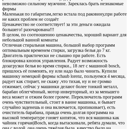
невозможно сильному мужчине. Зареклась брать незнакомые
фирмы
Маленькая по габаритам,легко встала под раковину,при работе
не каких проблем не создаёт
Ценакачество не соответствует! за эти деньги ожидала
большего! разочарована!!!
В целом, по соотношению ценакачества, хороший вариант для
небольшой ванной комнаты
Отличная стиральная машина, большой выбор программ
оптимальным временем стирки, загрузка белья до 7 кг.
Двигатель практически не слышно при работе. Есть
блокировка кнопок управления. Радует возможность
дозагрузки белья во время стирки., 18 лет с машиной bosch,
пришлось её поменять, ну или надо было чинить. Купили
машинку немецкой фирмы schaub lorenz, пользуемся 4 месяца,
радует как стирает, не скажу ,что тихая, ну и не громко
отжимает, сейчас у машинки делают более тонкий металл,
барабан облегчённый, мотор инверторный, из за меньшего
веса может и отжим более громче. Переключатель программ
очень чувствительный, стоит в ванне машинка, и бывает
случайно заденешь и она включается, пропикивает), есть
очиститель барабана, правда очень долгая программа на
высокой температуре гоняет кипяток, что вся машинка как
чайник горячая)Bosch, когда вытаскивали, ребята думали, что
она с водой, она очень тяжёлая была, качество было на