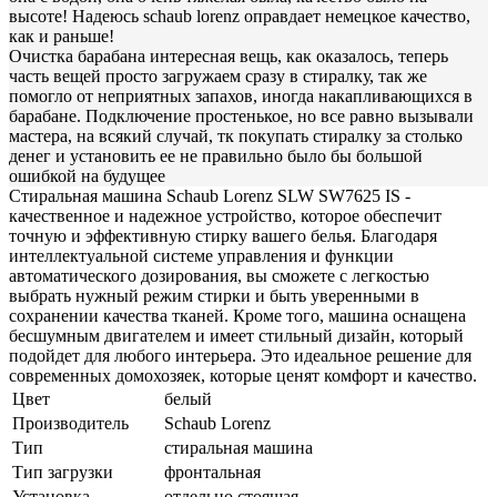
высоте! Надеюсь schaub lorenz оправдает немецкое качество,
как и раньше!
Очистка барабана интересная вещь, как оказалось, теперь
часть вещей просто загружаем сразу в стиралку, так же
помогло от неприятных запахов, иногда накапливающихся в
барабане. Подключение простенькое, но все равно вызывали
мастера, на всякий случай, тк покупать стиралку за столько
денег и установить ее не правильно было бы большой
ошибкой на будущее
Стиральная машина Schaub Lorenz SLW SW7625 IS -
качественное и надежное устройство, которое обеспечит
точную и эффективную стирку вашего белья. Благодаря
интеллектуальной системе управления и функции
автоматического дозирования, вы сможете с легкостью
выбрать нужный режим стирки и быть уверенными в
сохранении качества тканей. Кроме того, машина оснащена
бесшумным двигателем и имеет стильный дизайн, который
подойдет для любого интерьера. Это идеальное решение для
современных домохозяек, которые ценят комфорт и качество.
Цвет
белый
Производитель
Schaub Lorenz
Тип
стиральная машина
Тип загрузки
фронтальная
Установка
отдельно стоящая