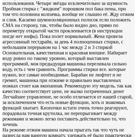
использования. Четыре звёзды исключительно за шумность
Пробная стирка с "жидким" порошком пол бака пены, при
том что половина колпачка, вообще не слышно её. Жду отжим
и слив. Касаемо шумоизоляционных полосок если положить
СМА на сторону, так, чтобы было видно дно, прямо по
периметру открытой части проклеивается (в инструкции
нигде нет инфы). Пока полет нормальный. Жена провела
агрессивный тестдрайв, за день 4 полноценных стирки, с
небольшим перерывом на 1 час между 2 и 3 стиркой
Основательная, качественная и красивая внешне. Набирает
воду ровно по такому уровню, который выставлен
программой, моя предыдущая машинка переливала сильно
воду, есть с чем сравнить. Программы стирки все. которые
нужно, все самые необходимые. Барабан не люфтит и не
гремит, машинка при отжиме и правильно выставленых
ножках стоит как вкопанная. Рекомендую эту модель, так как
качество соответствует цене, не жалко потраченных денег
Легчайшее управление, не особо отличается от нашей старой,
за исключением что есть новые функции, хоть и знакомых
функций хватает. Кнопочки кстати очень точно реагируют,
порадовала точная крутилка, не перепрыгивает между
режимами и можно легко поставить действительно то, что
хочешь
На режиме отжим машина начала прыгать так что чуть не
разнесла нам ванную комнату, удержать её было практически