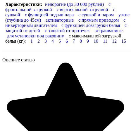
Характеристики:
недорогие (до 30 000 рублей)
с
фронтальной загрузкой
с вертикальной загрузкой
с
сушкой
с функцией подачи пара
с сушкой и паром
узкие
(глубина до 45см)
активаторные
с прямым приводом
с
инверторным двигателем
с функцией дозагрузки белья
с
защитой от детей
с защитой от протечек
встраиваемые
для установки под раковину
с максимальной загрузкой
белья (кг):
1
2
3
4
5
6
7
8
9
10
11
12
15
Оцените статью