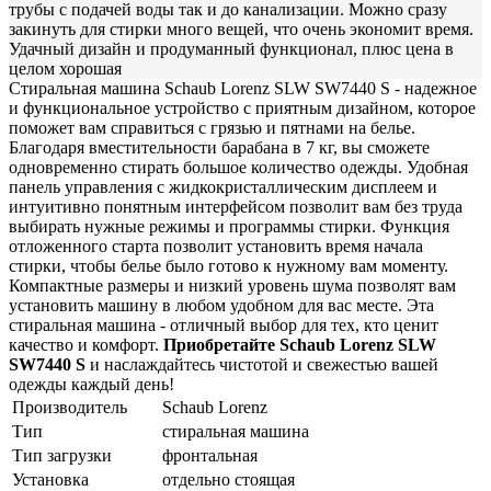
трубы с подачей воды так и до канализации. Можно сразу
закинуть для стирки много вещей, что очень экономит время.
Удачный дизайн и продуманный функционал, плюс цена в
целом хорошая
Стиральная машина Schaub Lorenz SLW SW7440 S - надежное
и функциональное устройство с приятным дизайном, которое
поможет вам справиться с грязью и пятнами на белье.
Благодаря вместительности барабана в 7 кг, вы сможете
одновременно стирать большое количество одежды. Удобная
панель управления с жидкокристаллическим дисплеем и
интуитивно понятным интерфейсом позволит вам без труда
выбирать нужные режимы и программы стирки. Функция
отложенного старта позволит установить время начала
стирки, чтобы белье было готово к нужному вам моменту.
Компактные размеры и низкий уровень шума позволят вам
установить машину в любом удобном для вас месте. Эта
стиральная машина - отличный выбор для тех, кто ценит
качество и комфорт.
Приобретайте Schaub Lorenz SLW
SW7440 S
и наслаждайтесь чистотой и свежестью вашей
одежды каждый день!
Производитель
Schaub Lorenz
Тип
стиральная машина
Тип загрузки
фронтальная
Установка
отдельно стоящая