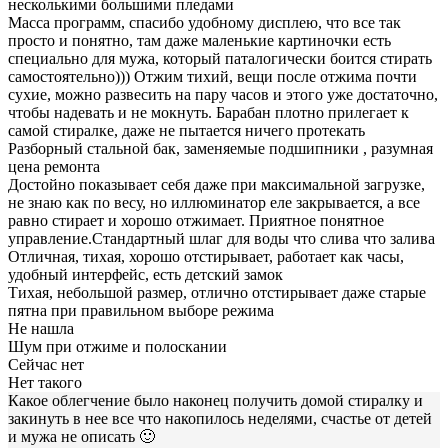
несколькими большими пледами
Масса программ, спасибо удобному дисплею, что все так
просто и понятно, там даже маленькие картиночки есть
специально для мужа, который паталогически боится стирать
самостоятельно))) Отжим тихий, вещи после отжима почти
сухие, можно развесить на пару часов и этого уже достаточно,
чтобы надевать и не мокнуть. Барабан плотно прилегает к
самой стиралке, даже не пытается ничего протекать
Разборный стальной бак, заменяемые подшипники , разумная
цена ремонта
Достойно показывает себя даже при максимальной загрузке,
не знаю как по весу, но иллюминатор еле закрывается, а все
равно стирает и хорошо отжимает. Приятное понятное
управление.Стандартный шлаг для воды что слива что залива
Отличная, тихая, хорошо отстирывает, работает как часы,
удобный интерфейс, есть детский замок
Тихая, небольшой размер, отлично отстирывает даже старые
пятна при правильном выборе режима
Не нашла
Шум при отжиме и полоскании
Сейчас нет
Нет такого
Какое облегчение было наконец получить домой стиралку и
закинуть в нее все что накопилось неделями, счастье от детей
и мужа не описать 🙂