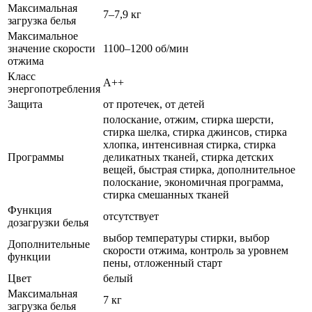
Максимальная
7–7,9 кг
загрузка белья
Максимальное
значение скорости
1100–1200 об/мин
отжима
Класс
A++
энергопотребления
Защита
от протечек, от детей
полоскание, отжим, стирка шерсти,
стирка шелка, стирка джинсов, стирка
хлопка, интенсивная стирка, стирка
Программы
деликатных тканей, стирка детских
вещей, быстрая стирка, дополнительное
полоскание, экономичная программа,
стирка смешанных тканей
Функция
отсутствует
дозагрузки белья
выбор температуры стирки, выбор
Дополнительные
скорости отжима, контроль за уровнем
функции
пены, отложенный старт
Цвет
белый
Максимальная
7 кг
загрузка белья