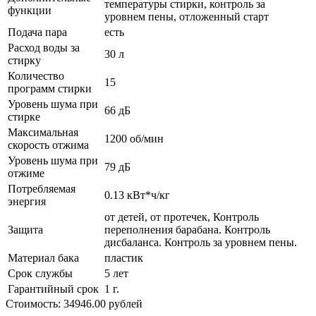
температуры стирки, контроль за
функции
уровнем пены, отложенный старт
Подача пара
есть
Расход воды за
30 л
стирку
Количество
15
программ стирки
Уровень шума при
66 дБ
стирке
Максимальная
1200 об/мин
скорость отжима
Уровень шума при
79 дБ
отжиме
Потребляемая
0.13 кВт*ч/кг
энергия
от детей, от протечек, Контроль
Защита
переполнения барабана. Контроль
дисбаланса. Контроль за уровнем пены.
Материал бака
пластик
Срок службы
5 лет
Гарантийный срок
1 г.
Стоимость: 34946.00 рублей