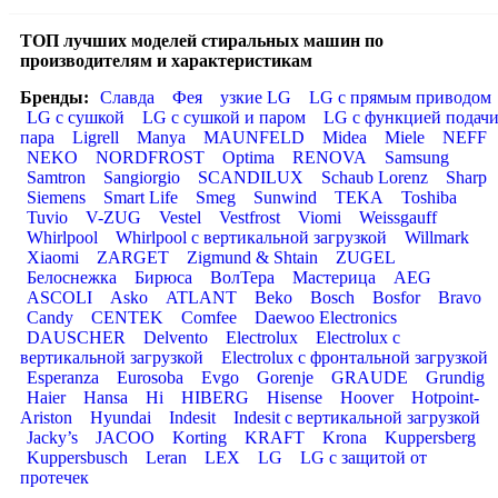
ТОП лучших моделей стиральных машин по
производителям и характеристикам
Бренды:
Славда
Фея
узкие LG
LG с прямым приводом
LG с сушкой
LG с сушкой и паром
LG с функцией подач
пара
Ligrell
Manya
MAUNFELD
Midea
Miele
NEFF
NEKO
NORDFROST
Optima
RENOVA
Samsung
Samtron
Sangiorgio
SCANDILUX
Schaub Lorenz
Sharp
Siemens
Smart Life
Smeg
Sunwind
TEKA
Toshiba
Tuvio
V-ZUG
Vestel
Vestfrost
Viomi
Weissgauff
Whirlpool
Whirlpool с вертикальной загрузкой
Willmark
Xiaomi
ZARGET
Zigmund & Shtain
ZUGEL
Белоснежка
Бирюса
ВолТера
Мастерица
AEG
ASCOLI
Asko
ATLANT
Beko
Bosch
Bosfor
Bravo
Candy
CENTEK
Comfee
Daewoo Electronics
DAUSCHER
Delvento
Electrolux
Electrolux с
вертикальной загрузкой
Electrolux с фронтальной загрузкой
Esperanza
Eurosoba
Evgo
Gorenje
GRAUDE
Grundig
Haier
Hansa
Hi
HIBERG
Hisense
Hoover
Hotpoint-
Ariston
Hyundai
Indesit
Indesit с вертикальной загрузкой
Jacky’s
JACOO
Korting
KRAFT
Krona
Kuppersberg
Kuppersbusch
Leran
LEX
LG
LG с защитой от
протечек