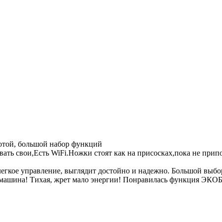
тотой, большой набор функций
вать свои,Есть WiFi.Ножки стоят как на присосках,пока не при
 легкое управление, выглядит достойно и надежно. Большой выб
ая машина! Тихая, жрет мало энергии! Понравилась функция ЭКО