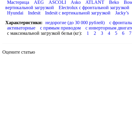
Мастерица
AEG
ASCOLI
Asko
ATLANT
Beko
Bos
вертикальной загрузкой
Electrolux с фронтальной загрузкой
Hyundai
Indesit
Indesit с вертикальной загрузкой
Jacky’s
Характеристики:
недорогие (до 30 000 рублей)
с фронталь
активаторные
с прямым приводом
с инверторным двигат
с максимальной загрузкой белья (кг):
1
2
3
4
5
6
7
Оцените статью