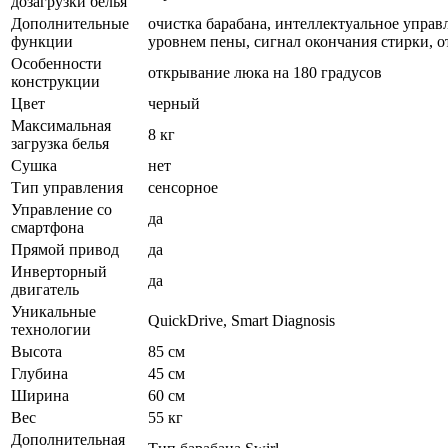
дозагрузки белья
Дополнительные
очистка барабана, интеллектуальное управ
функции
уровнем пены, сигнал окончания стирки, о
Особенности
открывание люка на 180 градусов
конструкции
Цвет
черный
Максимальная
8 кг
загрузка белья
Сушка
нет
Тип управления
сенсорное
Управление со
да
смартфона
Прямой привод
да
Инверторный
да
двигатель
Уникальные
QuickDrive, Smart Diagnosis
технологии
Высота
85 см
Глубина
45 см
Ширина
60 см
Вес
55 кг
Дополнительная