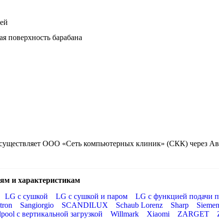
тей
ая поверхность барабана
е осуществляет ООО «Сеть компьютерных клиник» (СКК) через 
ям и характеристикам
LG с сушкой
LG с сушкой и паром
LG с функцией подачи п
tron
Sangiorgio
SCANDILUX
Schaub Lorenz
Sharp
Siemen
lpool с вертикальной загрузкой
Willmark
Xiaomi
ZARGET