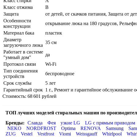
Класс стирки
A
Класс отжима
B
Защита
от детей, от скачков питания, Защита от де
Особенности
открывание люка на 180 градусов, Рельефн
конструкции
Материал бака
пластик
Диаметр
35 см
загрузочного люка
Работает в системе
да
"умный дом"
Протокол связи
Wi-Fi
Тип соединения
беспроводное
устройств
Срок службы
5 лет
Гарантийный срок
1 г., Ремонт и гарантийное обслуживани
Стоимость: 68 601 рублей
ТОП лучших моделей стиральных машин по производител
Бренды:
Славда
Фея
узкие LG
LG с прямым приводом
NEKO
NORDFROST
Optima
RENOVA
Samsung
Sam
ZUG
Vestel
Vestfrost
Viomi
Weissgauff
Whirlpool
Whir