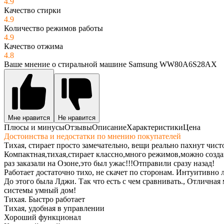
4.9
Качество стирки
4.9
Количество режимов работы
4.9
Качество отжима
4.8
Ваше мнение о стиральной машине Samsung WW80A6S28AX
Мне нравится
Не нравится
Плюсы и минусы
Отзывы
Описание
Характеристики
Цена
Достоинства и недостатки по мнению покупателей
Тихая, стирает просто замечательно, вещи реально пахнут чис
Компактная,тихая,стирает классно,много режимов,можно созда
раз заказали на Озоне,это был ужас!!!Отправили сразу назад!
Работает достаточно тихо, не скачет по сторонам. Интуитивно
До этого была Лджи. Так что есть с чем сравнивать., Отличн
системы умный дом!
Тихая. Быстро работает
Тихая, удобная в управлении
Хороший функционал