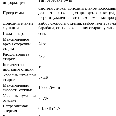
Тип барабана Swirl
информация
быстрая стирка, дополнительное полоскани
Программы
деликатных тканей, стирка детских вещей,
шерсти, удаление пятен, экономичная про
Дополнительные
выбор скорости отжима, выбор температуры
функции
барабана, сигнал окончания стирки, устан
Подача пара
есть
Максимальное
время отсрочки
24 ч
старта
Расход воды за
48 л
стирку
Количество
19
программ стирки
Уровень шума при
57 дБ
стирке
Максимальная
1200 об/мин
скорость отжима
Уровень шума при
75 дБ
отжиме
Потребляемая
0.13 кВт*ч/кг
энергия