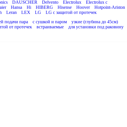
nics
DAUSCHER
Delvento
Electrolux
Electrolux с
aier
Hansa
Hi
HIBERG
Hisense
Hoover
Hotpoint-Ariston
h
Leran
LEX
LG
LG с защитой от протечек
ей подачи пара
с сушкой и паром
узкие (глубина до 45см)
итой от протечек
встраиваемые
для установки под раковину