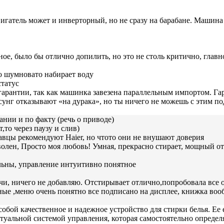
вигатель может и инверторный, но не сразу на барабане. Машина
ое, было бы отлично допилить, но это не столь критично, глав
но шумновато набирает воду
статус
гарантии, так как машинка завезена параллельным импортом. Га
унг отказывают «на дурака», но ты ничего не можешь с этим по
ании и по факту (речь о приводе)
,то через паузу и слив)
авцы рекомендуют Haier, но чтото они не внушают доверия
олен, Просто моя любовь! Умная, прекрасно стирает, мощный о
льны, управление интуитивно понятное
чи, ничего не добавляю. Отстирывает отлично,попробовала все 
орные ,меню очень понятно все подписано на дисплее, книжка в
обой качественное и надежное устройство для стирки белья. Ее е
туальной системой управления, которая самостоятельно опреде