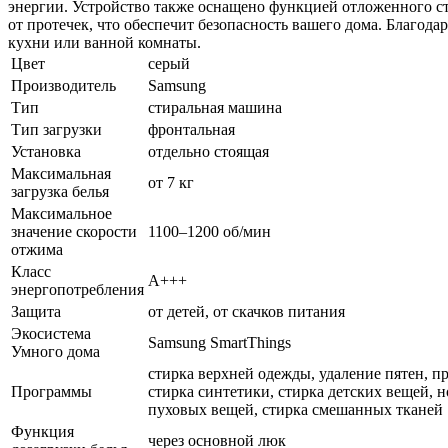
энергии. Устройство также оснащено функцией отложенного ста
от протечек, что обеспечит безопасность вашего дома. Благод
кухни или ванной комнаты.
Цвет
серый
Производитель
Samsung
Тип
стиральная машина
Тип загрузки
фронтальная
Установка
отдельно стоящая
Максимальная
от 7 кг
загрузка белья
Максимальное
значение скорости
1100–1200 об/мин
отжима
Класс
A+++
энергопотребления
Защита
от детей, от скачков питания
Экосистема
Samsung SmartThings
Умного дома
стирка верхней одежды, удаление пятен, п
Программы
стирка синтетики, стирка детских вещей, 
пуховых вещей, стирка смешанных тканей
Функция
через основной люк