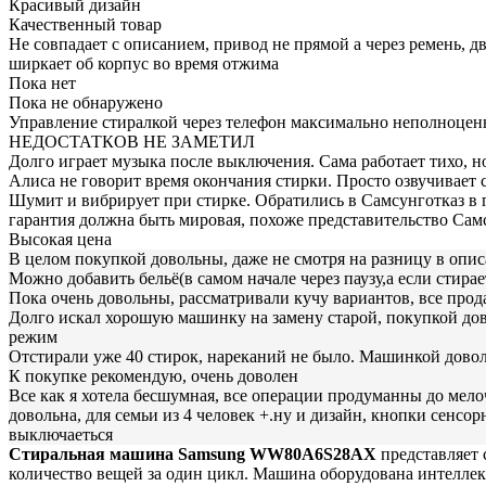
Красивый дизайн
Качественный товар
Не совпадает с описанием, привод не прямой а через ремень, д
ширкает об корпус во время отжима
Пока нет
Пока не обнаружено
Управление стиралкой через телефон максимально неполноценн
НЕДОСТАТКОВ НЕ ЗАМЕТИЛ
Долго играет музыка после выключения. Сама работает тихо, 
Алиса не говорит время окончания стирки. Просто озвучивает 
Шумит и вибрирует при стирке. Обратились в Самсунготказ в 
гарантия должна быть мировая, похоже представительство Самс
Высокая цена
В целом покупкой довольны, даже не смотря на разницу в опис
Можно добавить бельё(в самом начале через паузу,а если стирает
Пока очень довольны, рассматривали кучу вариантов, все прод
Долго искал хорошую машинку на замену старой, покупкой дов
режим
Отстирали уже 40 стирок, нареканий не было. Машинкой дово
К покупке рекомендую, очень доволен
Все как я хотела бесшумная, все операции продуманны до мело
довольна, для семьи из 4 человек +.ну и дизайн, кнопки сенс
выключаеться
Стиральная машина Samsung WW80A6S28AX
представляет с
количество вещей за один цикл. Машина оборудована интеллек