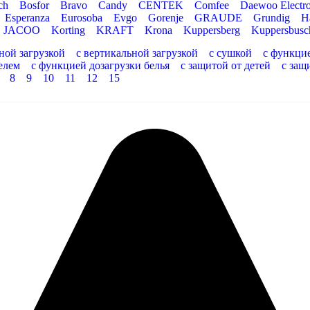
ch
Bosfor
Bravo
Candy
CENTEK
Comfee
Daewoo Electro
Esperanza
Eurosoba
Evgo
Gorenje
GRAUDE
Grundig
H
JACOO
Korting
KRAFT
Krona
Kuppersberg
Kuppersbusc
ной загрузкой
с вертикальной загрузкой
с сушкой
с функци
елем
с функцией дозагрузки белья
с защитой от детей
с защ
8
9
10
11
12
15