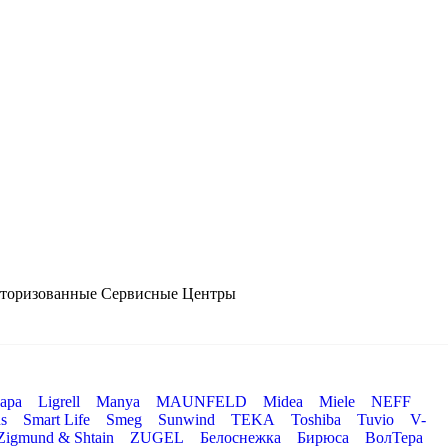
Авторизованные Сервисные Центры
ара
Ligrell
Manya
MAUNFELD
Midea
Miele
NEFF
s
Smart Life
Smeg
Sunwind
TEKA
Toshiba
Tuvio
V-
Zigmund & Shtain
ZUGEL
Белоснежка
Бирюса
ВолТера