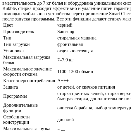
вместительность до 7 кг белья и оборудована уникальными сис
Bubble, стирка проходит эффективно и удаление пятен гаранти
помощью мобильного устройства через приложение Smart Check
после запуска программы. Все эти функции делают стирку мак
Цвет
черный
Производитель
Samsung
Тип
стиральная машина
Тип загрузки
фронтальная
Установка
отдельно стоящая
Максимальная загрузка
7–7,9 кг
белья
Максимальное значение
1100–1200 об/мин
скорости отжима
Класс энергопотребления
A+++
Защита
от детей, от скачков питания
стирка цветных вещей, стирка верх
Программы
быстрая стирка, дополнительное по
Дополнительные
очистка барабана, выбор температур
функции
Особенности
дисплей
конструкции
Максимальная загрузка