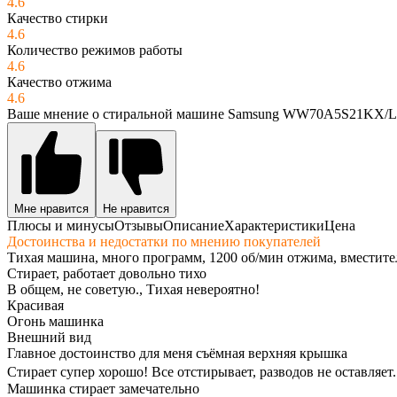
4.6
Качество стирки
4.6
Количество режимов работы
4.6
Качество отжима
4.6
Ваше мнение о стиральной машине Samsung WW70A5S21KX/
Мне нравится
Не нравится
Плюсы и минусы
Отзывы
Описание
Характеристики
Цена
Достоинства и недостатки по мнению покупателей
Тихая машина, много программ, 1200 об/мин отжима, вместител
Стирает, работает довольно тихо
В общем, не советую., Тихая невероятно!
Красивая
Огонь машинка
Внешний вид
Главное достоинство для меня съёмная верхняя крышка
Стирает супер хорошо! Все отстирывает, разводов не оставляет. 
Машинка стирает замечательно