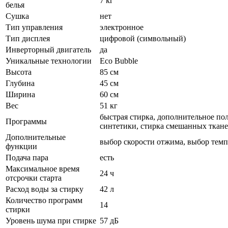
7 кг
белья
Сушка
нет
Тип управления
электронное
Тип дисплея
цифровой (символьный)
Инверторный двигатель
да
Уникальные технологии
Eco Bubble
Высота
85 см
Глубина
45 см
Ширина
60 см
Вес
51 кг
быстрая стирка, дополнительное по
Программы
синтетики, стирка смешанных ткане
Дополнительные
выбор скорости отжима, выбор темпе
функции
Подача пара
есть
Максимальное время
24 ч
отсрочки старта
Расход воды за стирку
42 л
Количество программ
14
стирки
Уровень шума при стирке
57 дБ