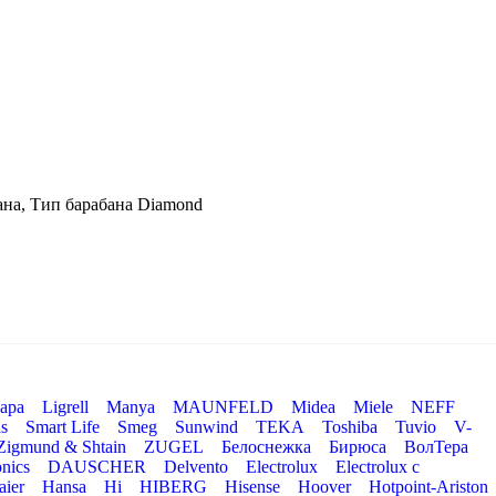
ана, Тип барабана Diamond
ара
Ligrell
Manya
MAUNFELD
Midea
Miele
NEFF
s
Smart Life
Smeg
Sunwind
TEKA
Toshiba
Tuvio
V-
Zigmund & Shtain
ZUGEL
Белоснежка
Бирюса
ВолТера
nics
DAUSCHER
Delvento
Electrolux
Electrolux с
aier
Hansa
Hi
HIBERG
Hisense
Hoover
Hotpoint-Ariston