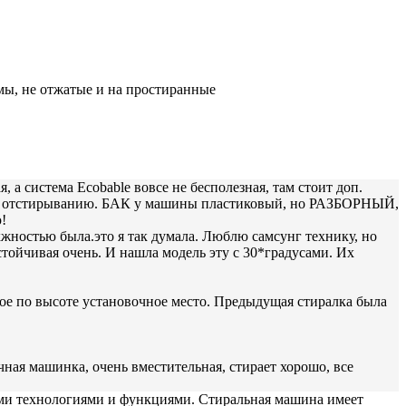
мы, не отжатые и на простиранные
а система Ecobable вовсе не бесполезная, там стоит доп.
шему отстирыванию. БАК у машины пластиковый, но РАЗБОРНЫЙ,
!
кжностью была.это я так думала. Люблю самсунг технику, но
устойчивая очень. И нашла модель эту с 30*градусами. Их
е по высоте установочное место. Предыдущая стиралка была
ичная машинка, очень вместительная, стирает хорошо, все
и технологиями и функциями. Стиральная машина имеет