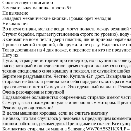
Соответствует описанию
Замечательная машинка просто 5+
Не выявлено
Западают механические кнопки. Громко орёт мелодия
Никаких нет
Во время стирки, мелкие вещи, могут попасть между резинкой 
Стучит барабан, прыгает(установлена строго по уровню), воду
Экономят на всём петли двери пластик, шкив привода барабан
Пришла с мятой стороной, обнаружили не сразу. Надеюсь не п
Товар доставили на 4 дня позже, о переносе ни кто не предупр
Нету их
Пугали, стращали историей про инвертор, но ч купил по совету
насос, который в определенное время стирки вклчается и со
техник специально снял крышку и показал, не слушайте шибко 
Берите не раздумывайте. Честно. Купила 42т+дост. Выьирала м
стиралки не было. и решила таки себя порадовать. хоть раз в ж
практически и нет в Самсунгах. Это идеальный вариант. Реком
Очень разочарованы покупкой
Подавляющее большинство современных стиралок имеют части
Самсунг, взял похожую но уже с инвероорным мотором. Прежня
Рекомендую однозначно!
В целом машинка хорошая, если не считать вмятину
Не знаю, что там случилось у человека в предыдущем комментар
кнопки работают, рекомендую. При отдиме не скачет. Все супе
Компактная стиральная машина Samsung WW70A5S21KX/LP – 