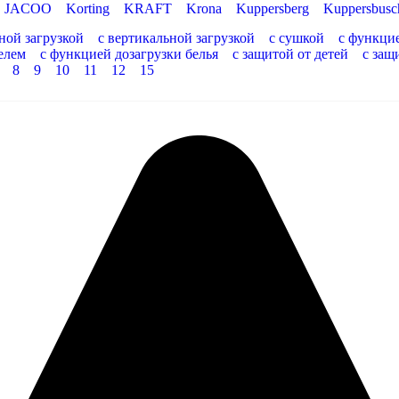
JACOO
Korting
KRAFT
Krona
Kuppersberg
Kuppersbusc
ной загрузкой
с вертикальной загрузкой
с сушкой
с функци
елем
с функцией дозагрузки белья
с защитой от детей
с защ
8
9
10
11
12
15