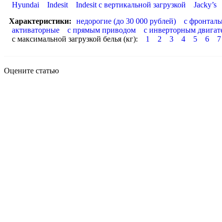
Hyundai
Indesit
Indesit с вертикальной загрузкой
Jacky’s
Характеристики:
недорогие (до 30 000 рублей)
с фронталь
активаторные
с прямым приводом
с инверторным двигат
с максимальной загрузкой белья (кг):
1
2
3
4
5
6
7
Оцените статью