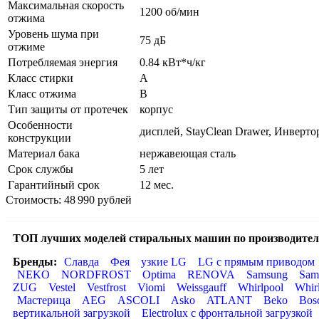
Максимальная скорость
1200 об/мин
отжима
Уровень шума при
75 дБ
отжиме
Потребляемая энергия
0.84 кВт*ч/кг
Класс стирки
A
Класс отжима
B
Тип защиты от протечек
корпус
Особенности
дисплей, StayClean Drawer, Инверт
конструкции
Материал бака
нержавеющая сталь
Срок службы
5 лет
Гарантийный срок
12 мес.
Стоимость: 48 990 рублей
ТОП лучших моделей стиральных машин по производител
Бренды:
Славда
Фея
узкие LG
LG с прямым приводом
NEKO
NORDFROST
Optima
RENOVA
Samsung
Sam
ZUG
Vestel
Vestfrost
Viomi
Weissgauff
Whirlpool
Whir
Мастерица
AEG
ASCOLI
Asko
ATLANT
Beko
Bos
вертикальной загрузкой
Electrolux с фронтальной загрузкой