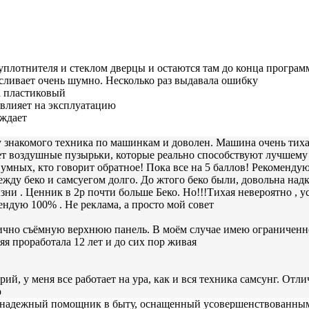
уплотнителя и стеклом дверцы и остаются там до конца програм
 сливает очень шумно. Несколько раз выдавала ошибку
а пластиковый
овлияет на эксплуатацию
еждает
 знакомого техника по машинкам и доволен. Машина очень тихая, 
здает воздушные пузырьки, которые реально способствуют луч
умных, кто говорит обратное! Пока все на 5 баллов! Рекомендую
ежду беко и самсуегом долго. До жтого беко были, довольна над
изни . Ценник в 2р почти больше Беко. Но!!!Тихая невероятно , 
ендую 100% . Не реклама, а просто мой совет
чно съёмную верхнюю панель. В моём случае имею ограниченно
я проработала 12 лет и до сих пор живая
ий, у меня все работает на ура, как и вся техника самсунг. Отл
р
надежный помощник в быту, оснащенный усовершенствованным