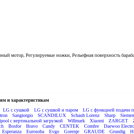
орный мотор, Регулируемые ножки, Рельефная поверхность бараб
ям и характеристикам
LG с сушкой
LG с сушкой и паром
LG с функцией подачи п
tron
Sangiorgio
SCANDILUX
Schaub Lorenz
Sharp
Siemen
lpool с вертикальной загрузкой
Willmark
Xiaomi
ZARGET
ch
Bosfor
Bravo
Candy
CENTEK
Comfee
Daewoo Electro
Esperanza
Eurosoba
Evgo
Gorenje
GRAUDE
Grundig
H