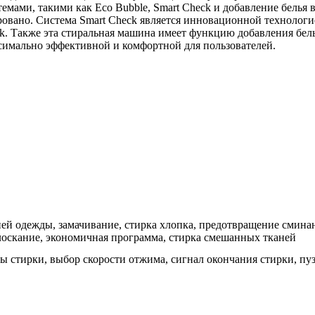
темами, такими как Eco Bubble, Smart Check и добавление белья
ровано. Система Smart Check является инновационной технологи
. Также эта стиральная машина имеет функцию добавления белья
симально эффективной и комфортной для пользователей.
ней одежды, замачивание, стирка хлопка, предотвращение сминан
лоскание, экономичная программа, стирка смешанных тканей
ы стирки, выбор скорости отжима, сигнал окончания стирки, пуз