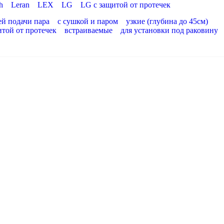
h
Leran
LEX
LG
LG с защитой от протечек
ей подачи пара
с сушкой и паром
узкие (глубина до 45см)
итой от протечек
встраиваемые
для установки под раковину