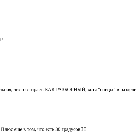
LP
ьная, чисто стирает. БАК РАЗБОРНЫЙ, хотя "спецы" в разделе "
Плюс еще в том, что есть 30 градусов👌🏻