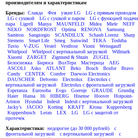
производителям и характеристикам
Бренды:
Славда
Фея
узкие LG
LG с прямым приводом
LG с сушкой
LG с сушкой и паром
LG с функцией подач
пара
Ligrell
Manya
MAUNFELD
Midea
Miele
NEFF
NEKO
NORDFROST
Optima
RENOVA
Samsung
Samtron
Sangiorgio
SCANDILUX
Schaub Lorenz
Sharp
Siemens
Smart Life
Smeg
Sunwind
TEKA
Toshiba
Tuvio
V-ZUG
Vestel
Vestfrost
Viomi
Weissgauff
Whirlpool
Whirlpool с вертикальной загрузкой
Willmark
Xiaomi
ZARGET
Zigmund & Shtain
ZUGEL
Белоснежка
Бирюса
ВолТера
Мастерица
AEG
ASCOLI
Asko
ATLANT
Beko
Bosch
Bosfor
Bravo
Candy
CENTEK
Comfee
Daewoo Electronics
DAUSCHER
Delvento
Electrolux
Electrolux с
вертикальной загрузкой
Electrolux с фронтальной загрузкой
Esperanza
Eurosoba
Evgo
Gorenje
GRAUDE
Grundig
Haier
Hansa
Hi
HIBERG
Hisense
Hoover
Hotpoint-
Ariston
Hyundai
Indesit
Indesit с вертикальной загрузкой
Jacky’s
JACOO
Korting
KRAFT
Krona
Kuppersberg
Kuppersbusch
Leran
LEX
LG
LG с защитой от
протечек
Характеристики:
недорогие (до 30 000 рублей)
с
фронтальной загрузкой
с вертикальной загрузкой
с