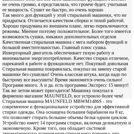
не очень громко, я представляла, что громче будет, учитывая
ее мощность. Сушит не быстро, но очень хорошо
Так много доп.функций у этой стиральной машинки, что не
придраться. Отличается качеством сборки и тихой работой.
Хорошо продумана во внешнем плане, легко переключаются
режимы. Мнение поэтому положительное. Более того имеется
возможность сушки, никаких дополнительных отделов
Качественная стиральная машина с мега набором функций и
большой вместительностью. Главный плюс сушка.
Инверторный двигатель обеспечивает тихую работу и
минимальное энергопотребление. Качество стирки отличное,
нареканий в работе и функционале нет. Покупкой довольная
Стиральная машина понравилась, покупал на замену старой
машинке без сушилки! Очень классная штука, когда надо по
быстрому все высушить! Время экономится очень сильно!
Программ много. А и да. есть программа Экспресс 15 минут!
Так же летом может пригодится! Машинку покупал в
фирменно магазине MAUNFELD, все устроило более чем!
Стиральная машина MAUNFELD MBWM1486S - это
современное и функциональное устройство для эффективной
стирки одежды. Она оснащена большим барабаном на 8 кг,
что позволяет стирать большие объемы белья одним циклом.
Устройство имеет 14 программ стирки, включая деликатную и
экономичную. Кроме того, она обладает системой
автоматического дозирования стирального порошка, что