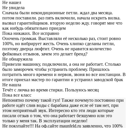
Не нашел
Не увидела
Сначала были некондиционные петли. ждал два месяца.
потом поставили. раз пять включили, начала искрить вилка.
вызвал гарантийщиков. вторую неделю жду. говорят мне что
как нибудь обязательно приедем
Пока никаких. Все исправно
Ооочень громкая. Выставляли её несколько раз, стоит ровно
100%, но вибрирует жесть. Очень хлипко сделаны петли,
поэтому дверца люфтит. Очень не нравится количество
фейковых отзывов, зачем это делает бренд?
Не обнаружила
Привезли машинку, подключили, а она не работает. Столько
было заморочек чтобы устранить проблему. Пришлось
потратить много времени и нервов, звоня во все инстанции. В
итоге приехал мастер по гарантии и устранил заводской брак
Не нашла
Течёт с лючка во время стирки. Пользуюсь месяц
Пока все класс
Непонятно почему такой гул! Также почемуто постоянно при
работе идёт слив воды с барабана даже есле её там нет, при
этом неприятный звук. Интересно кто эти люди которые
писали отзыв о том, что она работает безшумно или это
только у меня так. В эксплуатации неделю!
Не покупайте!!! На оф.сайте maunfeld.ru заявленно, что 100%