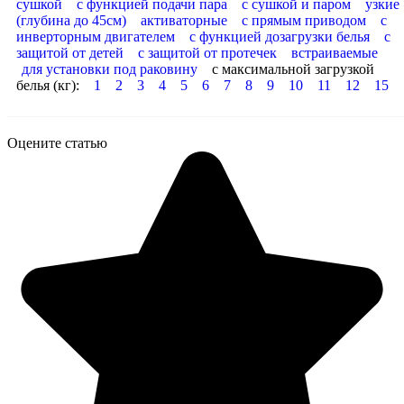
сушкой
с функцией подачи пара
с сушкой и паром
узкие
(глубина до 45см)
активаторные
с прямым приводом
с
инверторным двигателем
с функцией дозагрузки белья
с
защитой от детей
с защитой от протечек
встраиваемые
для установки под раковину
с максимальной загрузкой
белья (кг):
1
2
3
4
5
6
7
8
9
10
11
12
15
Оцените статью