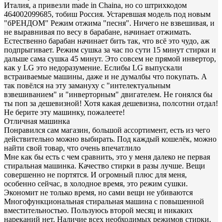
Италия, а привезли made in Chaina, но со штрихкодом
464002099685, тобиш Россия. Устаревшая модель под новым
"бРЕНДОМ" Режим отжима "песня". Ничего не взвешивая, и
не выравнивая по весу в барабане, начинает отжимать.
Естественно барабан начинает бить так, что всё это чудо, аж
подпрыгивает. Режим сушка за час по сути 15 минут стирки и
дальше сама сушка 45 минут. Это совсем не прямой инвертор,
как у LG это недоразумение. Еслибы LG выпускали
встраиваемые машины, даже и не думалбы что покупать. А
так повёлся на эту замануху с "интелектуальным
взвешиванием" и "инверторным" двигателем. Не гонялся бы
ты поп за дешевизной! Хотя какая дешевизна, полсотни отдал!
Не берите эту машинку, пожалеете!
Отличная машинка
Понравился сам магазин, большой ассортимент, есть из чего
действительно можно выбирать. Под каждый кошелёк, можно
найти свой товар, что очень впечатлило
Мне как бы есть с чем сравнить, это у меня далеко не первая
стиральная машинка. Качество стирки в разы лучше. Вещи
совершенно не портятся. И огромный плюс для меня,
особенно сейчас, в холодное время, это режим сушки.
Экономит не только время, но сами вещи не убиваются
Многофункциональная стиральная машина с повышенной
вместительностью. Пользуюсь второй месяц и никаких
нареканий нет. Наличие всех необходимых режимов стирки,