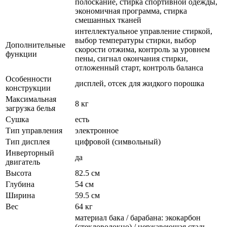
полоскание, стирка спортивной одежды,
экономичная программа, стирка
смешанных тканей
интеллектуальное управление стиркой,
выбор температуры стирки, выбор
Дополнительные
скорости отжима, контроль за уровнем
функции
пены, сигнал окончания стирки,
отложенный старт, контроль баланса
Особенности
дисплей, отсек для жидкого порошка
конструкции
Максимальная
8 кг
загрузка белья
Сушка
есть
Тип управления
электронное
Тип дисплея
цифровой (символьный)
Инверторный
да
двигатель
Высота
82.5 см
Глубина
54 см
Ширина
59.5 см
Вес
64 кг
материал бака / барабана: экокарбон
(стекловолокно) / нержавеющая сталь,