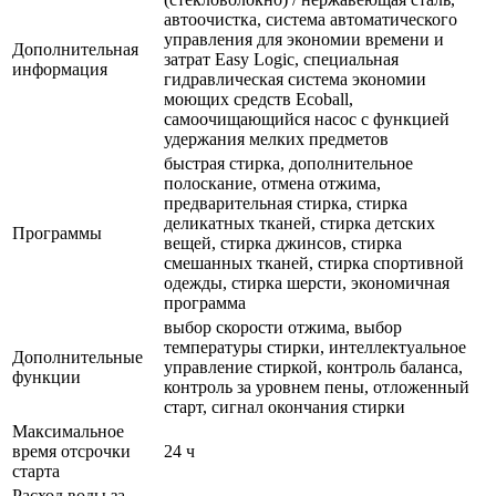
автоочистка, система автоматического
управления для экономии времени и
Дополнительная
затрат Easy Logic, специальная
информация
гидравлическая система экономии
моющих средств Ecoball,
самоочищающийся насос с функцией
удержания мелких предметов
быстрая стирка, дополнительное
полоскание, отмена отжима,
предварительная стирка, стирка
деликатных тканей, стирка детских
Программы
вещей, стирка джинсов, стирка
смешанных тканей, стирка спортивной
одежды, стирка шерсти, экономичная
программа
выбор скорости отжима, выбор
температуры стирки, интеллектуальное
Дополнительные
управление стиркой, контроль баланса,
функции
контроль за уровнем пены, отложенный
старт, сигнал окончания стирки
Максимальное
время отсрочки
24 ч
старта
Расход воды за