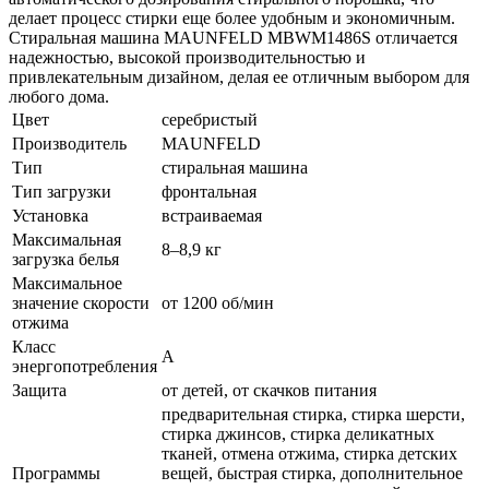
делает процесс стирки еще более удобным и экономичным.
Стиральная машина MAUNFELD MBWM1486S отличается
надежностью, высокой производительностью и
привлекательным дизайном, делая ее отличным выбором для
любого дома.
Цвет
серебристый
Производитель
MAUNFELD
Тип
стиральная машина
Тип загрузки
фронтальная
Установка
встраиваемая
Максимальная
8–8,9 кг
загрузка белья
Максимальное
значение скорости
от 1200 об/мин
отжима
Класс
A
энергопотребления
Защита
от детей, от скачков питания
предварительная стирка, стирка шерсти,
стирка джинсов, стирка деликатных
тканей, отмена отжима, стирка детских
Программы
вещей, быстрая стирка, дополнительное