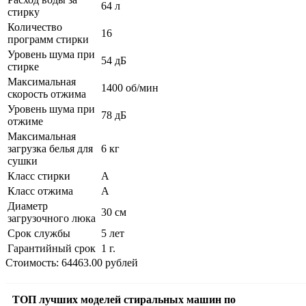
64 л
стирку
Количество
16
программ стирки
Уровень шума при
54 дБ
стирке
Максимальная
1400 об/мин
скорость отжима
Уровень шума при
78 дБ
отжиме
Максимальная
загрузка белья для
6 кг
сушки
Класс стирки
A
Класс отжима
A
Диаметр
30 см
загрузочного люка
Срок службы
5 лет
Гарантийный срок
1 г.
Стоимость: 64463.00 рублей
ТОП лучших моделей стиральных машин по