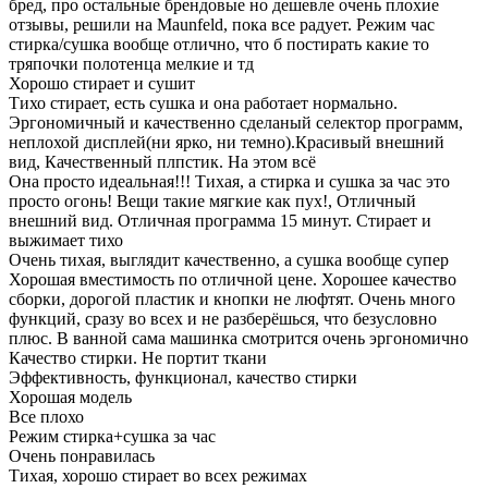
бред, про остальные брендовые но дешевле очень плохие
отзывы, решили на Maunfeld, пока все радует. Режим час
стирка/сушка вообще отлично, что б постирать какие то
тряпочки полотенца мелкие и тд
Хорошо стирает и сушит
Тихо стирает, есть сушка и она работает нормально.
Эргономичный и качественно сделаный селектор программ,
неплохой дисплей(ни ярко, ни темно).Красивый внешний
вид, Качественный плпстик. На этом всё
Она просто идеальная!!! Тихая, а стирка и сушка за час это
просто огонь! Вещи такие мягкие как пух!, Отличный
внешний вид. Отличная программа 15 минут. Стирает и
выжимает тихо
Очень тихая, выглядит качественно, а сушка вообще супер
Хорошая вместимость по отличной цене. Хорошее качество
сборки, дорогой пластик и кнопки не люфтят. Очень много
функций, сразу во всех и не разберёшься, что безусловно
плюс. В ванной сама машинка смотрится очень эргономично
Качество стирки. Не портит ткани
Эффективность, функционал, качество стирки
Хорошая модель
Все плохо
Режим стирка+сушка за час
Очень понравилась
Тихая, хорошо стирает во всех режимах