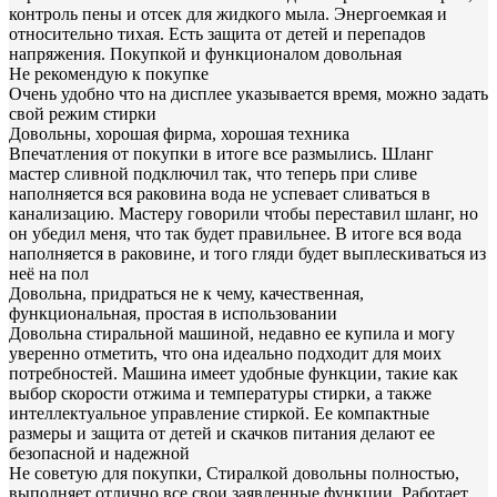
контроль пены и отсек для жидкого мыла. Энергоемкая и
относительно тихая. Есть защита от детей и перепадов
напряжения. Покупкой и функционалом довольная
Не рекомендую к покупке
Очень удобно что на дисплее указывается время, можно задать
свой режим стирки
Довольны, хорошая фирма, хорошая техника
Впечатления от покупки в итоге все размылись. Шланг
мастер сливной подключил так, что теперь при сливе
наполняется вся раковина вода не успевает сливаться в
канализацию. Мастеру говорили чтобы переставил шланг, но
он убедил меня, что так будет правильнее. В итоге вся вода
наполняется в раковине, и того гляди будет выплескиваться из
неё на пол
Довольна, придраться не к чему, качественная,
функциональная, простая в использовании
Довольна стиральной машиной, недавно ее купила и могу
уверенно отметить, что она идеально подходит для моих
потребностей. Машина имеет удобные функции, такие как
выбор скорости отжима и температуры стирки, а также
интеллектуальное управление стиркой. Ее компактные
размеры и защита от детей и скачков питания делают ее
безопасной и надежной
Не советую для покупки, Стиралкой довольны полностью,
выполняет отлично все свои заявленные функции. Работает