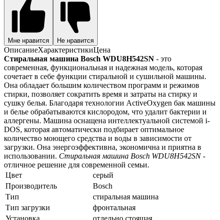
Мне нравится
Не нравится
Описание
Характеристики
Цена
Стиральная машина Bosch WDU8H542SN
- это
современная, функциональная и надежная модель, которая
сочетает в себе функции стиральной и сушильной машины.
Она обладает большим количеством программ и режимов
стирки, позволяет сократить время и затраты на стирку и
сушку белья. Благодаря технологии ActiveOxygen бак машины
и белье обрабатываются кислородом, что удалит бактерии и
аллергены. Машина оснащена интеллектуальной системой i-
DOS, которая автоматически подбирает оптимальное
количество моющего средства и воды в зависимости от
загрузки. Она энергоэффективна, экономична и приятна в
использовании.
Стиральная машина Bosch WDU8H542SN
-
отличное решение для современной семьи.
Цвет
серый
Производитель
Bosch
Тип
стиральная машина
Тип загрузки
фронтальная
Установка
отдельно стоящая