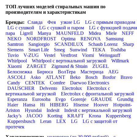
ТОП лучших моделей стиральных машин по
производителям и характеристикам
Бренды:
Славда
Фея
узкие LG
LG с прямым приводом
LG с сушкой
LG с сушкой и паром
LG с функцией подач
пара
Ligrell
Manya
MAUNFELD
Midea
Miele
NEFF
NEKO
NORDFROST
Optima
RENOVA
Samsung
Samtron
Sangiorgio
SCANDILUX
Schaub Lorenz
Sharp
Siemens
Smart Life
Smeg
Sunwind
TEKA
Toshiba
Tuvio
V-ZUG
Vestel
Vestfrost
Viomi
Weissgauff
Whirlpool
Whirlpool с вертикальной загрузкой
Willmark
Xiaomi
ZARGET
Zigmund & Shtain
ZUGEL
Белоснежка
Бирюса
ВолТера
Мастерица
AEG
ASCOLI
Asko
ATLANT
Beko
Bosch
Bosfor
Bravo
Candy
CENTEK
Comfee
Daewoo Electronics
DAUSCHER
Delvento
Electrolux
Electrolux с
вертикальной загрузкой
Electrolux с фронтальной загрузкой
Esperanza
Eurosoba
Evgo
Gorenje
GRAUDE
Grundig
Haier
Hansa
Hi
HIBERG
Hisense
Hoover
Hotpoint-
Ariston
Hyundai
Indesit
Indesit с вертикальной загрузкой
Jacky’s
JACOO
Korting
KRAFT
Krona
Kuppersberg
Kuppersbusch
Leran
LEX
LG
LG с защитой от
протечек
Характеристики:
недорогие (до 30 000 рублей)
с