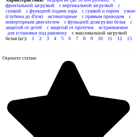
фронтальной загрузкой
с вертикальной загрузкой
с
сушкой
с функцией подачи пара
с сушкой и паром
узкие
(глубина до 45см)
активаторные
с прямым приводом
с
инверторным двигателем
с функцией дозагрузки белья
с
защитой от детей
с защитой от протечек
встраиваемые
для установки под раковину
с максимальной загрузкой
белья (кг):
1
2
3
4
5
6
7
8
9
10
11
12
15
Оцените статью