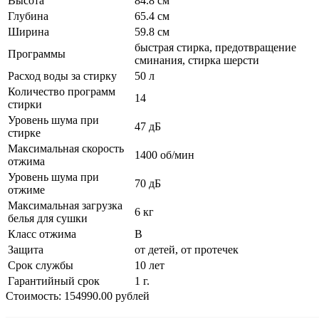
Высота
84.8 см
Глубина
65.4 см
Ширина
59.8 см
быстрая стирка, предотвращение
Программы
сминания, стирка шерсти
Расход воды за стирку
50 л
Количество программ
14
стирки
Уровень шума при
47 дБ
стирке
Максимальная скорость
1400 об/мин
отжима
Уровень шума при
70 дБ
отжиме
Максимальная загрузка
6 кг
белья для сушки
Класс отжима
B
Защита
от детей, от протечек
Срок службы
10 лет
Гарантийный срок
1 г.
Стоимость: 154990.00 рублей