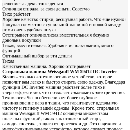
решение за адекватные деньги
Отличная стирала, за свои деньги. Советую
Тихо работает
Хорошее качество стирки, бесшумная работа. Что ещё нужно?
Покупал совместно с сушильной машиной и полкой между
ними очень удобная штука
Отстирывает отлично,тихая,вместительная.я безумно
довольна покупкой
Тихая, вместительная. Удобная в использовании, много
функций
Оптимальный выбор за эти деньги
Тихая
Качественная машина. Хорошо отстирывает
Стиральная машина Weissgauff WM 59412 DC Inverter
Steam
– это высокотехнологичное устройство, которое
позволит вам легко и быстро стирать свою одежду. Благодаря
функции DC Inverter, машина работает более тихо и
энергоэффективно, что позволяет сэкономить электричество.
Технология Steam обеспечивает более глубокое
проникновение пара в ткани, что гарантирует идеальную
чистоту и гигиену вашей одежды. Кроме того, стиральная
машина Weissgauff WM 59412 оснащена множеством
полезных функций, таких как отложенный старт,
самодиагностика, защита от протечек и др. Это надежное и
многофункциональное устройство, которое сделает процесс