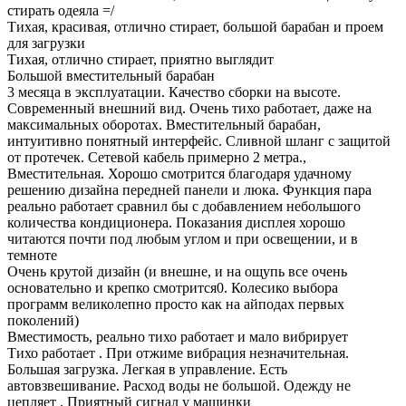
стирать одеяла =/
Тихая, красивая, отлично стирает, большой барабан и проем
для загрузки
Тихая, отлично стирает, приятно выглядит
Большой вместительный барабан
3 месяца в эксплуатации. Качество сборки на высоте.
Современный внешний вид. Очень тихо работает, даже на
максимальных оборотах. Вместительный барабан,
интуитивно понятный интерфейс. Сливной шланг с защитой
от протечек. Сетевой кабель примерно 2 метра.,
Вместительная. Хорошо смотрится благодаря удачному
решению дизайна передней панели и люка. Функция пара
реально работает сравнил бы с добавлением небольшого
количества кондиционера. Показания дисплея хорошо
читаются почти под любым углом и при освещении, и в
темноте
Очень крутой дизайн (и внешне, и на ощупь все очень
основательно и крепко смотрится0. Колесико выбора
программ великолепно просто как на айподах первых
поколений)
Вместимость, реально тихо работает и мало вибрирует
Тихо работает . При отжиме вибрация незначительная.
Большая загрузка. Легкая в управление. Есть
автовзвешивание. Расход воды не большой. Одежду не
цепляет . Приятный сигнал у машинки