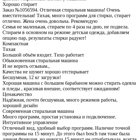
Хорошо стирает
Заказ №1056594. Отличная стиральная машина! Очень
вместительная! Тихая, много программ для стирки, стирает
отлично. Жена очень довольна. Рекомендую
Семья не маленькая, стираем по 4 раза на дню, не подвела.
Стираем в основном на режиме детская одежда, добавляем
опцию пар, результаты стирки радуют!
Компактная
Тихая
Большой объём входит. Тихо работает
Обыкновенная стиральная машина
И не верить отзывам.,
Качества не шумит хорошо отстирывает
Бесшумная, 12 кг загрузки!
Хорошая машина с большим барабаном можно стирать одеяла
и пледы , красивая внешне, соответствует ожиданиям!
Ценакачество
Надёжная, почти бесшумная, много режимов работы,
хороший дизайн
Современная стиральная машина
Много программ, простая установка и подключение.
Интуитивное управление
Отличный вид, удобный выбор программ. Наличие точной
программы на 15 минут. До этого был bosch там тоже была
данная функция, но никогда 15 минут не отрабатывала, всегда