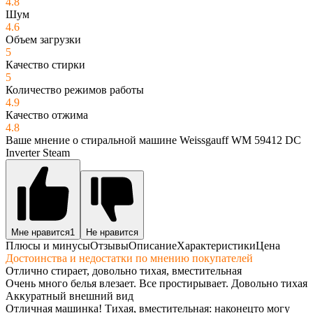
4.8
Шум
4.6
Объем загрузки
5
Качество стирки
5
Количество режимов работы
4.9
Качество отжима
4.8
Ваше мнение о стиральной машине Weissgauff WM 59412 DC
Inverter Steam
Мне нравится
1
Не нравится
Плюсы и минусы
Отзывы
Описание
Характеристики
Цена
Достоинства и недостатки по мнению покупателей
Отлично стирает, довольно тихая, вместительная
Очень много белья влезает. Все простирывает. Довольно тихая
Аккуратный внешний вид
Отличная машинка! Тихая, вместительная: наконецто могу