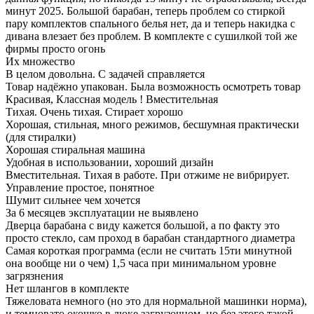
минут 2025. Большой барабан, теперь проблем со стиркой
пару комплектов спального белья нет, да и теперь накидка с
дивана влезает без проблем. В комплекте с сушилкой той же
фирмы просто огонь
Их множество
В целом довольна. С задачей справляется
Товар надёжно упакован. Была возможность осмотреть товар
Красивая, Классная модель ! Вместительная
Тихая. Очень тихая. Стирает хорошо
Хорошая, стильная, много режимов, бесшумная практически
(для стиралки)
Хорошая стиральная машина
Удобная в использовании, хороший дизайн
Вместительная. Тихая в работе. При отжиме не вибрирует.
Управление простое, понятное
Шумит сильнее чем хочется
За 6 месяцев эксплуатации не выявлено
Дверца барабана с виду кажется большой, а по факту это
просто стекло, сам проход в барабан стандартного диаметра
Самая короткая программа (если не считать 15ти минутной
она вообще ни о чем) 1,5 часа при минимальном уровне
загрязнения
Нет шлангов в комплекте
Тяжеловата немного (но это для нормальной машинки норма),
и темновато окошко в люке загрузочном, но без этого такой