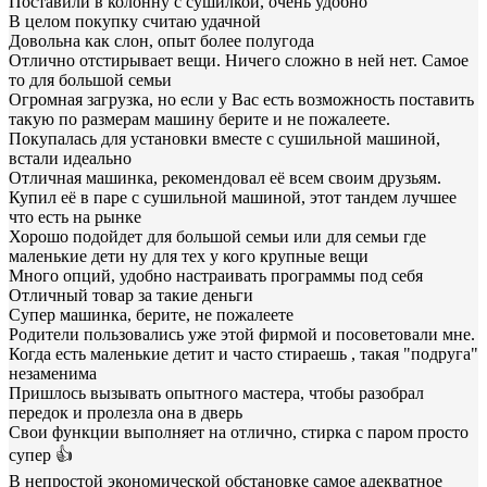
Поставили в колонну с сушилкой, очень удобно
В целом покупку считаю удачной
Довольна как слон, опыт более полугода
Отлично отстирывает вещи. Ничего сложно в ней нет. Самое
то для большой семьи
Огромная загрузка, но если у Вас есть возможность поставить
такую по размерам машину берите и не пожалеете.
Покупалась для установки вместе с сушильной машиной,
встали идеально
Отличная машинка, рекомендовал её всем своим друзьям.
Купил её в паре с сушильной машиной, этот тандем лучшее
что есть на рынке
Хорошо подойдет для большой семьи или для семьи где
маленькие дети ну для тех у кого крупные вещи
Много опций, удобно настраивать программы под себя
Отличный товар за такие деньги
Супер машинка, берите, не пожалеете
Родители пользовались уже этой фирмой и посоветовали мне.
Когда есть маленькие детит и часто стираешь , такая "подруга"
незаменима
Пришлось вызывать опытного мастера, чтобы разобрал
передок и пролезла она в дверь
Свои функции выполняет на отлично, стирка с паром просто
супер 👍
В непростой экономической обстановке самое адекватное