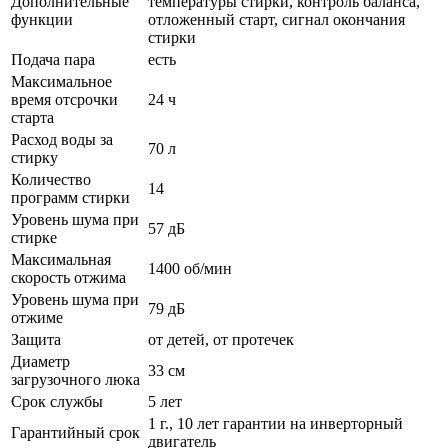
Дополнительные
температуры стирки, контроль баланса,
функции
отложенный старт, сигнал окончания
стирки
Подача пара
есть
Максимальное
время отсрочки
24 ч
старта
Расход воды за
70 л
стирку
Количество
14
программ стирки
Уровень шума при
57 дБ
стирке
Максимальная
1400 об/мин
скорость отжима
Уровень шума при
79 дБ
отжиме
Защита
от детей, от протечек
Диаметр
33 см
загрузочного люка
Срок службы
5 лет
1 г., 10 лет гарантии на инверторный
Гарантийный срок
двигатель