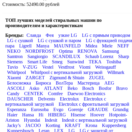
Стоимость: 52490.00 рублей
ТОП лучших моделей стиральных машин по
производителям и характеристикам
Бренды:
Славда
Фея
узкие LG
LG с прямым приводом
LG с сушкой
LG с сушкой и паром
LG с функцией подач
пара
Ligrell
Manya
MAUNFELD
Midea
Miele
NEFF
NEKO
NORDFROST
Optima
RENOVA
Samsung
Samtron
Sangiorgio
SCANDILUX
Schaub Lorenz
Sharp
Siemens
Smart Life
Smeg
Sunwind
TEKA
Toshiba
Tuvio
V-ZUG
Vestel
Vestfrost
Viomi
Weissgauff
Whirlpool
Whirlpool с вертикальной загрузкой
Willmark
Xiaomi
ZARGET
Zigmund & Shtain
ZUGEL
Белоснежка
Бирюса
ВолТера
Мастерица
AEG
ASCOLI
Asko
ATLANT
Beko
Bosch
Bosfor
Bravo
Candy
CENTEK
Comfee
Daewoo Electronics
DAUSCHER
Delvento
Electrolux
Electrolux с
вертикальной загрузкой
Electrolux с фронтальной загрузкой
Esperanza
Eurosoba
Evgo
Gorenje
GRAUDE
Grundig
Haier
Hansa
Hi
HIBERG
Hisense
Hoover
Hotpoint-
Ariston
Hyundai
Indesit
Indesit с вертикальной загрузкой
Jacky’s
JACOO
Korting
KRAFT
Krona
Kuppersberg
Kuppersbusch
Leran
LEX
LG
LG с защитой от