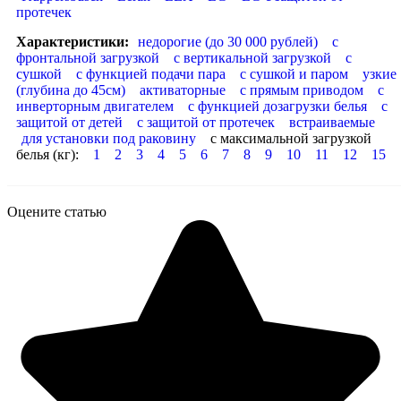
протечек
Характеристики:
недорогие (до 30 000 рублей)
с
фронтальной загрузкой
с вертикальной загрузкой
с
сушкой
с функцией подачи пара
с сушкой и паром
узкие
(глубина до 45см)
активаторные
с прямым приводом
с
инверторным двигателем
с функцией дозагрузки белья
с
защитой от детей
с защитой от протечек
встраиваемые
для установки под раковину
с максимальной загрузкой
белья (кг):
1
2
3
4
5
6
7
8
9
10
11
12
15
Оцените статью