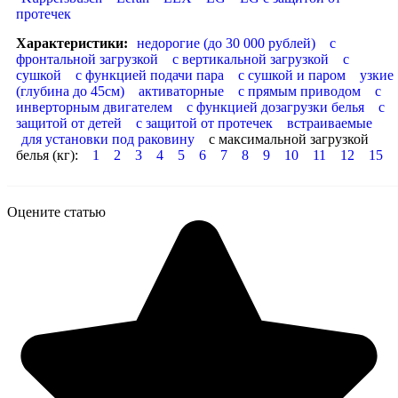
протечек
Характеристики:
недорогие (до 30 000 рублей)
с
фронтальной загрузкой
с вертикальной загрузкой
с
сушкой
с функцией подачи пара
с сушкой и паром
узкие
(глубина до 45см)
активаторные
с прямым приводом
с
инверторным двигателем
с функцией дозагрузки белья
с
защитой от детей
с защитой от протечек
встраиваемые
для установки под раковину
с максимальной загрузкой
белья (кг):
1
2
3
4
5
6
7
8
9
10
11
12
15
Оцените статью