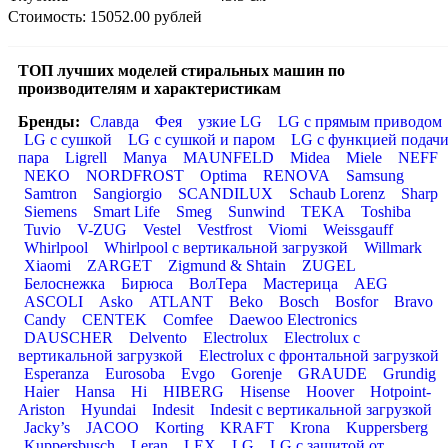
Стоимость: 15052.00 рублей
ТОП лучших моделей стиральных машин по
производителям и характеристикам
Бренды:
Славда
Фея
узкие LG
LG с прямым приводом
LG с сушкой
LG с сушкой и паром
LG с функцией подач
пара
Ligrell
Manya
MAUNFELD
Midea
Miele
NEFF
NEKO
NORDFROST
Optima
RENOVA
Samsung
Samtron
Sangiorgio
SCANDILUX
Schaub Lorenz
Sharp
Siemens
Smart Life
Smeg
Sunwind
TEKA
Toshiba
Tuvio
V-ZUG
Vestel
Vestfrost
Viomi
Weissgauff
Whirlpool
Whirlpool с вертикальной загрузкой
Willmark
Xiaomi
ZARGET
Zigmund & Shtain
ZUGEL
Белоснежка
Бирюса
ВолТера
Мастерица
AEG
ASCOLI
Asko
ATLANT
Beko
Bosch
Bosfor
Bravo
Candy
CENTEK
Comfee
Daewoo Electronics
DAUSCHER
Delvento
Electrolux
Electrolux с
вертикальной загрузкой
Electrolux с фронтальной загрузкой
Esperanza
Eurosoba
Evgo
Gorenje
GRAUDE
Grundig
Haier
Hansa
Hi
HIBERG
Hisense
Hoover
Hotpoint-
Ariston
Hyundai
Indesit
Indesit с вертикальной загрузкой
Jacky’s
JACOO
Korting
KRAFT
Krona
Kuppersberg
Kuppersbusch
Leran
LEX
LG
LG с защитой от