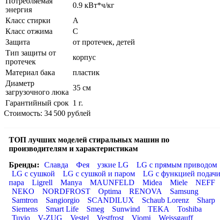
Потребляемая
0.9 кВт*ч/кг
энергия
Класс стирки
A
Класс отжима
C
Защита
от протечек, детей
Тип защиты от
корпус
протечек
Материал бака
пластик
Диаметр
35 см
загрузочного люка
Гарантийный срок
1 г.
Стоимость: 34 500 рублей
ТОП лучших моделей стиральных машин по
производителям и характеристикам
Бренды:
Славда
Фея
узкие LG
LG с прямым приводом
LG с сушкой
LG с сушкой и паром
LG с функцией подач
пара
Ligrell
Manya
MAUNFELD
Midea
Miele
NEFF
NEKO
NORDFROST
Optima
RENOVA
Samsung
Samtron
Sangiorgio
SCANDILUX
Schaub Lorenz
Sharp
Siemens
Smart Life
Smeg
Sunwind
TEKA
Toshiba
Tuvio
V-ZUG
Vestel
Vestfrost
Viomi
Weissgauff