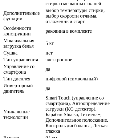
стирка смешанных тканей
выбор температуры стирки,
Дополнительные
выбор скорости отжима,
функции
отложенный старт
Особенности
раковина в комплекте
конструкции
Максимальная
5 кг
загрузка белья
Сушка
нет
Тип управления
электронное
Управление со
да
смартфона
Тип дисплея
цифровой (символьный)
Инверторный
да
двигатель
Smart Touch (управление со
смартфона), Автоопределение
загрузки (KG детектор),
Уникальные
Барабан Shiatsu, Гигиена+,
технологии
Дополнительное полоскание,
Контроль дисбаланса, Легкая
глажка
Высота
94 см