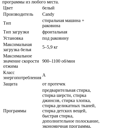
программы из любого места.
Цвет
белый
Производитель
Candy
стиральная машина +
Тип
раковина
Тип загрузки
фронтальная
Установка
под раковину
Максимальная
5–5,9 кг
загрузка белья
Максимальное
значение скорости
900–1100 об/мин
отжима
Класс
A
энергопотребления
Защита
от протечек
предварительная стирка,
стирка шерсти, стирка
джинсов, стирка хлопка,
стирка деликатных тканей,
Программы
стирка детских вещей,
быстрая стирка,
дополнительное полоскание,
экономичная программа,