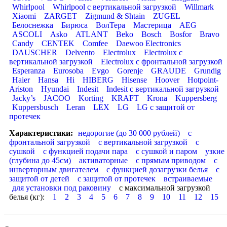
Whirlpool
Whirlpool с вертикальной загрузкой
Willmark
Xiaomi
ZARGET
Zigmund & Shtain
ZUGEL
Белоснежка
Бирюса
ВолТера
Мастерица
AEG
ASCOLI
Asko
ATLANT
Beko
Bosch
Bosfor
Bravo
Candy
CENTEK
Comfee
Daewoo Electronics
DAUSCHER
Delvento
Electrolux
Electrolux с
вертикальной загрузкой
Electrolux с фронтальной загрузкой
Esperanza
Eurosoba
Evgo
Gorenje
GRAUDE
Grundig
Haier
Hansa
Hi
HIBERG
Hisense
Hoover
Hotpoint-
Ariston
Hyundai
Indesit
Indesit с вертикальной загрузкой
Jacky’s
JACOO
Korting
KRAFT
Krona
Kuppersberg
Kuppersbusch
Leran
LEX
LG
LG с защитой от
протечек
Характеристики:
недорогие (до 30 000 рублей)
с
фронтальной загрузкой
с вертикальной загрузкой
с
сушкой
с функцией подачи пара
с сушкой и паром
узкие
(глубина до 45см)
активаторные
с прямым приводом
с
инверторным двигателем
с функцией дозагрузки белья
с
защитой от детей
с защитой от протечек
встраиваемые
для установки под раковину
с максимальной загрузкой
белья (кг):
1
2
3
4
5
6
7
8
9
10
11
12
15