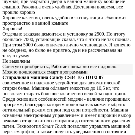
шумная, при закрытой двери в ванной машинку вообще не
слышно. Раковина очень удобная. Доставили вовремя, все
прошло хорошо
Хорошее качество, очень удобно в эксплуатации. Экономит
пространство в ванной комнате
Хорошая!
Отдельно заказала демонтаж и установку за 2500. По итогу
обошлось 7000, установщик сказал, что я чтото не так поняла.
При этом 5000 было оплачено лично установщику. Я конечно
не обеднею, но было не приятно, да и не рассчитывала на
такую сумму
Не выявлены
Советую приобретать., Работает шикарно все подошло.
Можно пользоваться смарт программами
Стиральная машина Candy CS34 105 1D1/2-07
-
современное и надежное устройство для автоматической
стирки белья. Машина обладает емкостью до 10,5 кг, что
позволяет стирать большое количество вещей за один цикл.
Среди основных особенностей модели - наличие прошивных
программ, благодаря которым пользователь может выбрать
оптимальный режим стирки под свои потребности. Машина
оснащена электронным управлением и имеет широкий выбор
режимов от деликатного стирания до интенсивного удаления
пятен. Технология
Smart Touch
позволяет управлять машиной
через смартфон, а также получать уведомления о состоянии