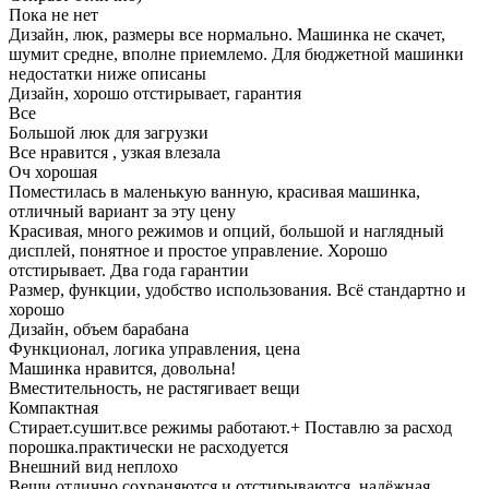
Пока не нет
Дизайн, люк, размеры все нормально. Машинка не скачет,
шумит средне, вполне приемлемо. Для бюджетной машинки
недостатки ниже описаны
Дизайн, хорошо отстирывает, гарантия
Все
Большой люк для загрузки
Все нравится , узкая влезала
Оч хорошая
Поместилась в маленькую ванную, красивая машинка,
отличный вариант за эту цену
Красивая, много режимов и опций, большой и наглядный
дисплей, понятное и простое управление. Хорошо
отстирывает. Два года гарантии
Размер, функции, удобство использования. Всё стандартно и
хорошо
Дизайн, объем барабана
Функционал, логика управления, цена
Машинка нравится, довольна!
Вместительность, не растягивает вещи
Компактная
Стирает.сушит.все режимы работают.+ Поставлю за расход
порошка.практически не расходуется
Внешний вид неплохо
Вещи отлично сохраняются и отстирываются, надёжная