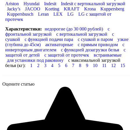
Ariston
Hyundai
Indesit
Indesit с вертикальной загрузкой
Jacky’s
JACOO
Korting
KRAFT
Krona
Kuppersberg
Kuppersbusch
Leran
LEX
LG
LG с защитой от
протечек
Характеристики:
недорогие (до 30 000 рублей)
с
фронтальной загрузкой
с вертикальной загрузкой
с
сушкой
с функцией подачи пара
с сушкой и паром
узкие
(глубина до 45см)
активаторные
с прямым приводом
с
инверторным двигателем
с функцией дозагрузки белья
с
защитой от детей
с защитой от протечек
встраиваемые
для установки под раковину
с максимальной загрузкой
белья (кг):
1
2
3
4
5
6
7
8
9
10
11
12
15
Оцените статью