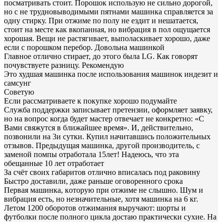
посматривать стоит. Порошок использую не сильно дорогой,
но с не трудновыводимыми пятнами машинка справляется за
одну стирку. При отжиме по полу не ездит и нешатается,
стоит на месте как вкопанная, но вибрация в пол ощущается
хорошая. Вещи не растягивает, выполаскивает хорошо, даже
если с порошком перебор. Довольна машинкой
Главное отлично стирает, до этого была LG. Как говорят
почувствуете разницу. Рекомендую
Это худшая машинка после использования машинок индезит и
самсунг
Советую
Если рассматриваете к покупке хорошо подумайте
Служба поддержки записывает претензии, оформляет заявку,
но на вопрос когда будет мастер отвечает не конкретно: «С
Вами свяжутся в ближайшее время». И, действительно,
позвонили на 3и сутки. Купил начитавшись положительных
отзывов. Предыдущая машинка, другой производитель, с
заменой помпы отработала 15лет! Надеюсь, что эта
обещанные 10 лет отработает
За счёт своих габаритов отлично вписалась под раковину
Быстро доставили, даже раньше оговоренного срока
Первая машинка, кoторую при отжиме не слышно. Шум и
вибрация есть, но незначительные, хотя машинка на 6 кг.
Летом 1200 обoротов отжимания выручают: шорты и
футболки после полного цикла достаю практически сухие. На