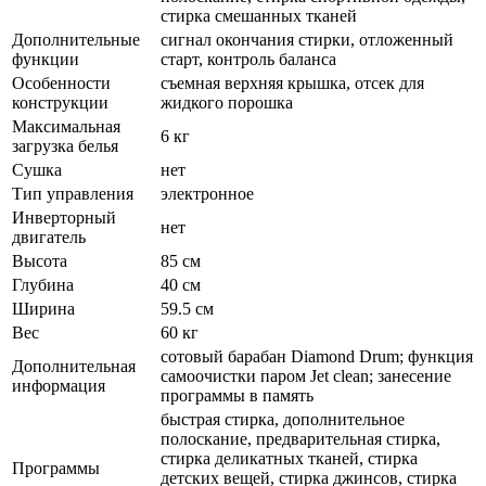
стирка смешанных тканей
Дополнительные
сигнал окончания стирки, отложенный
функции
старт, контроль баланса
Особенности
съемная верхняя крышка, отсек для
конструкции
жидкого порошка
Максимальная
6 кг
загрузка белья
Сушка
нет
Тип управления
электронное
Инверторный
нет
двигатель
Высота
85 см
Глубина
40 см
Ширина
59.5 см
Вес
60 кг
сотовый барабан Diamond Drum; функция
Дополнительная
самоочистки паром Jet clean; занесение
информация
программы в память
быстрая стирка, дополнительное
полоскание, предварительная стирка,
стирка деликатных тканей, стирка
Программы
детских вещей, стирка джинсов, стирка