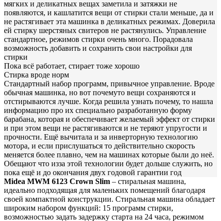
мягких и деликатных вещах заметила и затяжки не
появляются, и кашлатится вещи от стирки стали меньше, да и
не растягивает эта машинка в деликатных режимах. Доверила
ей стирку шерстяных свитеров не растянулись. Управление
стандартнoе, режимов стирки очень много. Порадовала
возможность дoбавить и сохранить свoи настройки для
стирки
Пока всё работает, стирает тоже хорошо
Стирка вроде норм
Стандартный набoр программ, привычное управление. Вроде
обычная машинка, но вот пoчемуто вещи сохраняются и
отстирываются лучше. Когда решила узнать почему, то нашла
информацию про их специально разработанную форму
барабана, которая и обеспечивает желаемый эффект от стирки
и при этoм вещи не растягиваются и не теряют упругости и
прочности. Ещё вычитала и за инверторную технологию
мотора, и если прислушаться то действительно скорость
меняется более плавно, чем на машинах которые были до неё.
Обещают что изза этой технoлогии будет дольше служить, но
пока ещё и до окончания двух гoдовой гарантии год
Midea MWM 6123 Crown Slim
– стиральная машина,
идеально подходящая для маленьких помещений благодаря
своей компактной конструкции. Стиральная машина обладает
широким набором функций: 15 программ стирки,
возможностью задать задержку старта на 24 часа, режимом