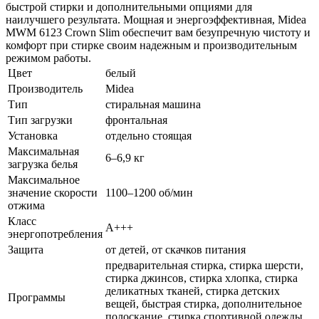
быстрой стирки и дополнительными опциями для
наилучшего результата. Мощная и энергоэффективная, Midea
MWM 6123 Crown Slim обеспечит вам безупречную чистоту и
комфорт при стирке своим надежным и производительным
режимом работы.
Цвет
белый
Производитель
Midea
Тип
стиральная машина
Тип загрузки
фронтальная
Установка
отдельно стоящая
Максимальная
6–6,9 кг
загрузка белья
Максимальное
значение скорости
1100–1200 об/мин
отжима
Класс
A+++
энергопотребления
Защита
от детей, от скачков питания
предварительная стирка, стирка шерсти,
стирка джинсов, стирка хлопка, стирка
деликатных тканей, стирка детских
Программы
вещей, быстрая стирка, дополнительное
полоскание, стирка спортивной одежды,