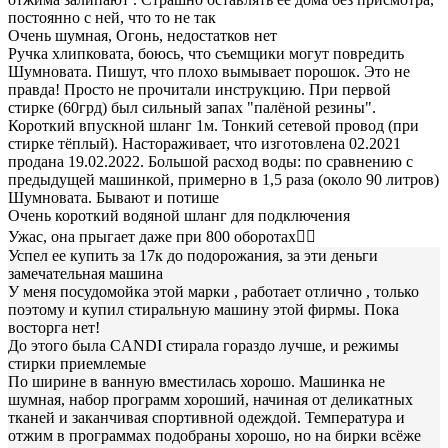
постоянно с ней, что то не так
Очень шумная, Огонь, недостатков нет
Ручка хлипковата, боюсь, что съемщики могут повредить
Шумновата. Пишут, что плохо вымывает порошок. Это не
правда! Просто не прочитали инструкцию. При первой
стирке (60грд) был сильный запах "палёной резины".
Короткий впускной шланг 1м. Тонкий сетевой провод (при
стирке тёплый). Настораживает, что изготовлена 02.2021
продана 19.02.2022. Большой расход воды: по сравнению с
предыдущей машинкой, примерно в 1,5 раза (около 90 литров)
Шумновата. Бывают и потише
Очень короткий водяной шланг для подключения
Ужас, она прыгает даже при 800 оборотах🤷‍♂️
Успел ее купить за 17к до подорожания, за эти деньги
замечательная машина
У меня посудомойка этой марки , работает отлично , только
поэтому и купил стиральную машину этой фирмы. Пока
восторга нет!
До этого была CANDI стирала гораздо лучше, и режимы
стирки приемлемые
По ширине в ванную вместилась хорошо. Машинка не
шумная, набор программ хороший, начиная от деликатных
тканей и заканчивая спортивной одеждой. Температура и
отжим в программах подобраны хорошо, но на бирки всёже