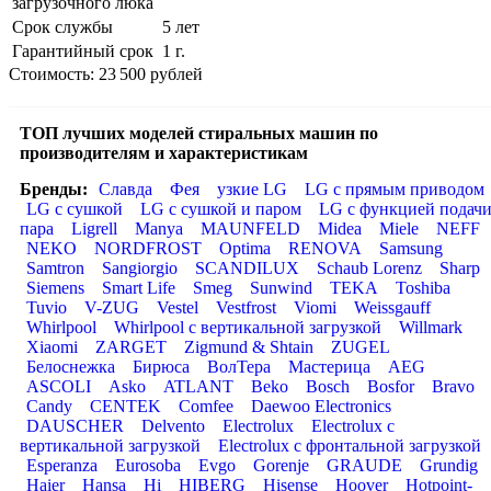
загрузочного люка
Срок службы
5 лет
Гарантийный срок
1 г.
Стоимость: 23 500 рублей
ТОП лучших моделей стиральных машин по
производителям и характеристикам
Бренды:
Славда
Фея
узкие LG
LG с прямым приводом
LG с сушкой
LG с сушкой и паром
LG с функцией подач
пара
Ligrell
Manya
MAUNFELD
Midea
Miele
NEFF
NEKO
NORDFROST
Optima
RENOVA
Samsung
Samtron
Sangiorgio
SCANDILUX
Schaub Lorenz
Sharp
Siemens
Smart Life
Smeg
Sunwind
TEKA
Toshiba
Tuvio
V-ZUG
Vestel
Vestfrost
Viomi
Weissgauff
Whirlpool
Whirlpool с вертикальной загрузкой
Willmark
Xiaomi
ZARGET
Zigmund & Shtain
ZUGEL
Белоснежка
Бирюса
ВолТера
Мастерица
AEG
ASCOLI
Asko
ATLANT
Beko
Bosch
Bosfor
Bravo
Candy
CENTEK
Comfee
Daewoo Electronics
DAUSCHER
Delvento
Electrolux
Electrolux с
вертикальной загрузкой
Electrolux с фронтальной загрузкой
Esperanza
Eurosoba
Evgo
Gorenje
GRAUDE
Grundig
Haier
Hansa
Hi
HIBERG
Hisense
Hoover
Hotpoint-