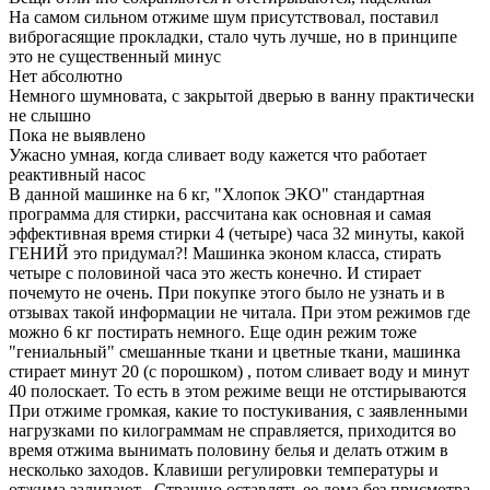
На самом сильном отжиме шум присутствовал, поставил
виброгасящие прокладки, стало чуть лучше, но в принципе
это не существенный минус
Нет абсолютно
Немного шумновата, с закрытой дверью в ванну практически
не слышно
Пока не выявлено
Ужасно умная, когда сливает воду кажется что работает
реактивный насос
В данной машинке на 6 кг, "Хлопок ЭКО" стандартная
программа для стирки, рассчитана как основная и самая
эффективная время стирки 4 (четыре) часа 32 минуты, какой
ГЕНИЙ это придумал?! Машинка эконом класса, стирать
четыре с половиной часа это жесть конечно. И стирает
почемуто не очень. При покупке этого было не узнать и в
отзывах такой информации не читала. При этом режимов где
можно 6 кг постирать немного. Еще один режим тоже
"гениальный" смешанные ткани и цветные ткани, машинка
стирает минут 20 (с порошком) , потом сливает воду и минут
40 полоскает. То есть в этом режиме вещи не отстирываются
При отжиме громкая, какие то постукивания, с заявленными
нагрузками по килограммам не справляется, приходится во
время отжима вынимать половину белья и делать отжим в
несколько заходов. Клавиши регулировки температуры и
отжима залипают . Страшно оставлять ее дома без присмотра,