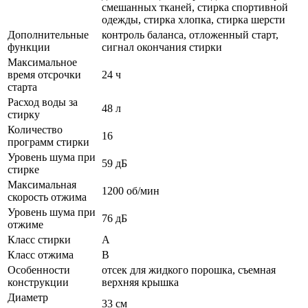
смешанных тканей, стирка спортивной
одежды, стирка хлопка, стирка шерсти
Дополнительные
контроль баланса, отложенный старт,
функции
сигнал окончания стирки
Максимальное
время отсрочки
24 ч
старта
Расход воды за
48 л
стирку
Количество
16
программ стирки
Уровень шума при
59 дБ
стирке
Максимальная
1200 об/мин
скорость отжима
Уровень шума при
76 дБ
отжиме
Класс стирки
A
Класс отжима
B
Особенности
отсек для жидкого порошка, съемная
конструкции
верхняя крышка
Диаметр
33 см