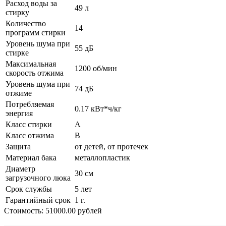
Расход воды за
49 л
стирку
Количество
14
программ стирки
Уровень шума при
55 дБ
стирке
Максимальная
1200 об/мин
скорость отжима
Уровень шума при
74 дБ
отжиме
Потребляемая
0.17 кВт*ч/кг
энергия
Класс стирки
A
Класс отжима
B
Защита
от детей, от протечек
Материал бака
металлопластик
Диаметр
30 см
загрузочного люка
Срок службы
5 лет
Гарантийный срок
1 г.
Стоимость: 51000.00 рублей