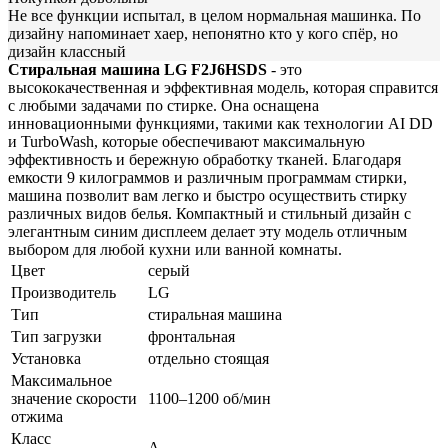
Не все функции испытал, в целом нормальная машинка. По
дизайну напоминает хаер, непонятно кто у кого спёр, но
дизайн классный
Стиральная машина LG F2J6HSDS
- это
высококачественная и эффективная модель, которая справится
с любыми задачами по стирке. Она оснащена
инновационными функциями, такими как технологии AI DD
и TurboWash, которые обеспечивают максимальную
эффективность и бережную обработку тканей. Благодаря
емкости 9 килограммов и различным программам стирки,
машина позволит вам легко и быстро осуществить стирку
различных видов белья. Компактный и стильный дизайн с
элегантным синим дисплеем делает эту модель отличным
выбором для любой кухни или ванной комнаты.
Цвет
серый
Производитель
LG
Тип
стиральная машина
Тип загрузки
фронтальная
Установка
отдельно стоящая
Максимальное
значение скорости
1100–1200 об/мин
отжима
Класс
A