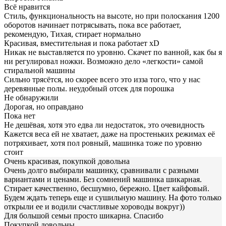
Всё нравится
Стиль, функциональность на высоте, но при полоскания 1200
оборотов начинает потрясывать, пока все работает,
рекомендую, Тихая, стирает нормально
Красивая, вместительная и пока работает xD
Никак не выставляется по уровню. Скачет по ванной, как бы я
ни регулировал ножки. Возможно дело «легкости» самой
стиральной машины
Сильно трясётся, но скорее всего это изза того, что у нас
деревянные полы. неудобный отсек для порошка
Не обнаружили
Дорогая, но оправдано
Пока нет
Не дешёвая, хотя это едва ли недостаток, это очевидность
Кажется веса ей не хватает, даже на простеньких режимах её
потряхивает, хотя пол ровный, машинка тоже по уровню
стоит
Очень красивая, покупкой довольна
Очень долго выбирали машинку, сравнивали с разными
вариантами и ценами. Без сомнений машинка шикарная.
Стирает качественно, бесшумно, бережно. Цвет кайфовый.
Будем ждать теперь еще и сушильную машину. На фото только
открыли ее и водили счастливые хороводы вокруг))
Для большой семьи просто шикарна. Спасибо
Покупкой довольны