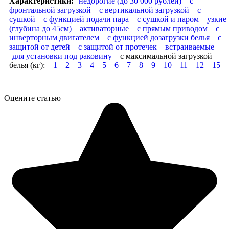
Характеристики:
недорогие (до 30 000 рублей)
с
фронтальной загрузкой
с вертикальной загрузкой
с
сушкой
с функцией подачи пара
с сушкой и паром
узкие
(глубина до 45см)
активаторные
с прямым приводом
с
инверторным двигателем
с функцией дозагрузки белья
с
защитой от детей
с защитой от протечек
встраиваемые
для установки под раковину
с максимальной загрузкой
белья (кг):
1
2
3
4
5
6
7
8
9
10
11
12
15
Оцените статью