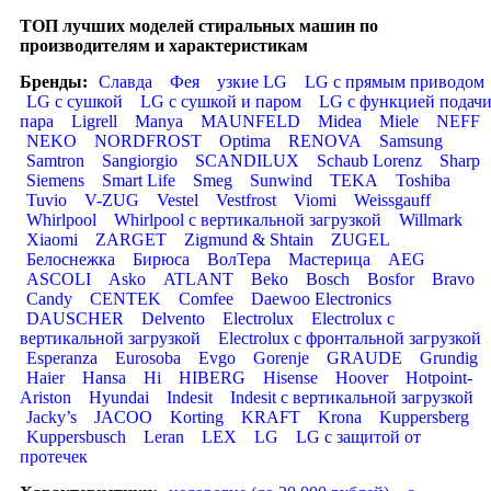
ТОП лучших моделей стиральных машин по
производителям и характеристикам
Бренды:
Славда
Фея
узкие LG
LG с прямым приводом
LG с сушкой
LG с сушкой и паром
LG с функцией подач
пара
Ligrell
Manya
MAUNFELD
Midea
Miele
NEFF
NEKO
NORDFROST
Optima
RENOVA
Samsung
Samtron
Sangiorgio
SCANDILUX
Schaub Lorenz
Sharp
Siemens
Smart Life
Smeg
Sunwind
TEKA
Toshiba
Tuvio
V-ZUG
Vestel
Vestfrost
Viomi
Weissgauff
Whirlpool
Whirlpool с вертикальной загрузкой
Willmark
Xiaomi
ZARGET
Zigmund & Shtain
ZUGEL
Белоснежка
Бирюса
ВолТера
Мастерица
AEG
ASCOLI
Asko
ATLANT
Beko
Bosch
Bosfor
Bravo
Candy
CENTEK
Comfee
Daewoo Electronics
DAUSCHER
Delvento
Electrolux
Electrolux с
вертикальной загрузкой
Electrolux с фронтальной загрузкой
Esperanza
Eurosoba
Evgo
Gorenje
GRAUDE
Grundig
Haier
Hansa
Hi
HIBERG
Hisense
Hoover
Hotpoint-
Ariston
Hyundai
Indesit
Indesit с вертикальной загрузкой
Jacky’s
JACOO
Korting
KRAFT
Krona
Kuppersberg
Kuppersbusch
Leran
LEX
LG
LG с защитой от
протечек