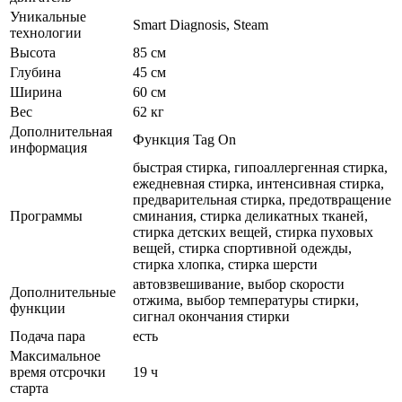
Уникальные
Smart Diagnosis, Steam
технологии
Высота
85 см
Глубина
45 см
Ширина
60 см
Вес
62 кг
Дополнительная
Функция Tag On
информация
быстрая стирка, гипоаллергенная стирка,
ежедневная стирка, интенсивная стирка,
предварительная стирка, предотвращение
Программы
сминания, стирка деликатных тканей,
стирка детских вещей, стирка пуховых
вещей, стирка спортивной одежды,
стирка хлопка, стирка шерсти
автовзвешивание, выбор скорости
Дополнительные
отжима, выбор температуры стирки,
функции
сигнал окончания стирки
Подача пара
есть
Максимальное
время отсрочки
19 ч
старта