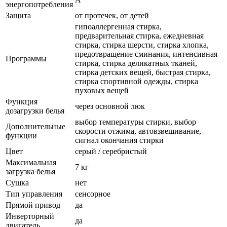
энергопотребления
Защита
от протечек, от детей
гипоаллергенная стирка,
предварительная стирка, ежедневная
стирка, стирка шерсти, стирка хлопка,
предотвращение сминания, интенсивная
Программы
стирка, стирка деликатных тканей,
стирка детских вещей, быстрая стирка,
стирка спортивной одежды, стирка
пуховых вещей
Функция
через основной люк
дозагрузки белья
выбор температуры стирки, выбор
Дополнительные
скорости отжима, автовзвешивание,
функции
сигнал окончания стирки
Цвет
серый / серебристый
Максимальная
7 кг
загрузка белья
Сушка
нет
Тип управления
сенсорное
Прямой привод
да
Инверторный
да
двигатель