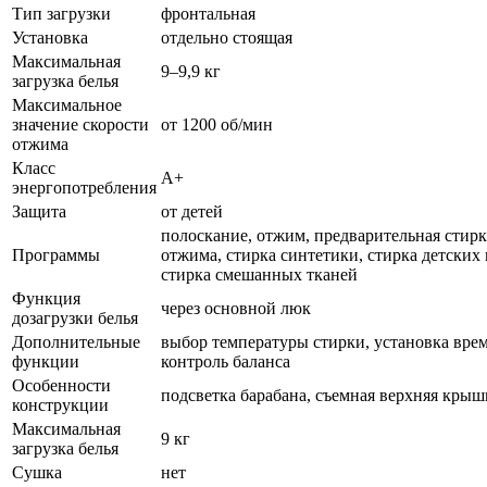
Тип загрузки
фронтальная
Установка
отдельно стоящая
Максимальная
9–9,9 кг
загрузка белья
Максимальное
значение скорости
от 1200 об/мин
отжима
Класс
A+
энергопотребления
Защита
от детей
полоскание, отжим, предварительная стирка
Программы
отжима, стирка синтетики, стирка детских
стирка смешанных тканей
Функция
через основной люк
дозагрузки белья
Дополнительные
выбор температуры стирки, установка врем
функции
контроль баланса
Особенности
подсветка барабана, съемная верхняя крыш
конструкции
Максимальная
9 кг
загрузка белья
Сушка
нет