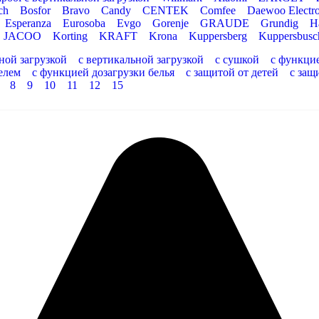
ch
Bosfor
Bravo
Candy
CENTEK
Comfee
Daewoo Electro
Esperanza
Eurosoba
Evgo
Gorenje
GRAUDE
Grundig
H
JACOO
Korting
KRAFT
Krona
Kuppersberg
Kuppersbusc
ной загрузкой
с вертикальной загрузкой
с сушкой
с функци
елем
с функцией дозагрузки белья
с защитой от детей
с защ
8
9
10
11
12
15