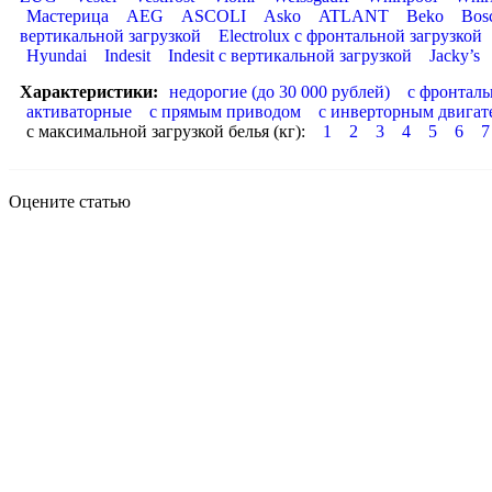
Мастерица
AEG
ASCOLI
Asko
ATLANT
Beko
Bos
вертикальной загрузкой
Electrolux с фронтальной загрузкой
Hyundai
Indesit
Indesit с вертикальной загрузкой
Jacky’s
Характеристики:
недорогие (до 30 000 рублей)
с фронталь
активаторные
с прямым приводом
с инверторным двигат
с максимальной загрузкой белья (кг):
1
2
3
4
5
6
7
Оцените статью