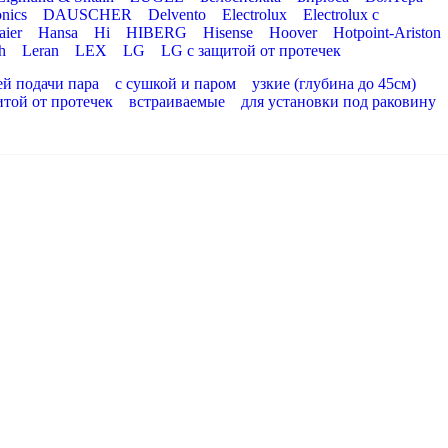
nics
DAUSCHER
Delvento
Electrolux
Electrolux с
aier
Hansa
Hi
HIBERG
Hisense
Hoover
Hotpoint-Ariston
h
Leran
LEX
LG
LG с защитой от протечек
ей подачи пара
с сушкой и паром
узкие (глубина до 45см)
итой от протечек
встраиваемые
для установки под раковину