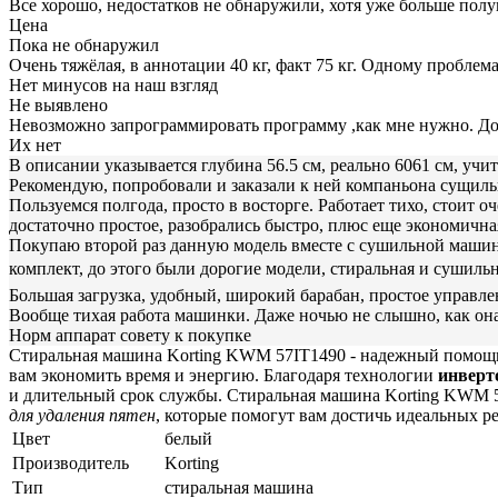
Все хорошо, недостатков не обнаружили, хотя уже больше пол
Цена
Пока не обнаружил
Очень тяжёлая, в аннотации 40 кг, факт 75 кг. Одному проблем
Нет минусов на наш взгляд
Не выявлено
Невозможно запрограммировать программу ,как мне нужно. До
Их нет
В описании указывается глубина 56.5 см, реально 6061 см, учи
Рекомендую, попробовали и заказали к ней компаньона сущил
Пользуемся полгода, просто в восторге. Работает тихо, стоит о
достаточно простое, разобрались быстро, плюс еще экономична
Покупаю второй раз данную модель вместе с сушильной машиной
комплект, до этого были дорогие модели, стиральная и сушиль
Большая загрузка, удобный, широкий барабан, простое управле
Вообще тихая работа машинки. Даже ночью не слышно, как она
Норм аппарат совету к покупке
Стиральная машина Korting KWM 57IT1490 - надежный помощник
вам экономить время и энергию. Благодаря технологии
инверт
и длительный срок службы. Стиральная машина Korting KWM 
для удаления пятен
, которые помогут вам достичь идеальных ре
Цвет
белый
Производитель
Korting
Тип
стиральная машина