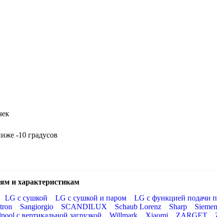
чек
ниже -10 градусов
ям и характеристикам
LG с сушкой
LG с сушкой и паром
LG с функцией подачи п
tron
Sangiorgio
SCANDILUX
Schaub Lorenz
Sharp
Siemen
lpool с вертикальной загрузкой
Willmark
Xiaomi
ZARGET