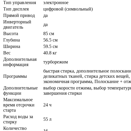
Тип управления
электронное
Тип дисплея
цифровой (символьный)
Прямой привод
да
Инверторный
да
двигатель
Высота
85 см
Глубина
56.5 см
Ширина
59.5 см
Вес
40.8 кг
Дополнительная
турборежим
информация
быстрая стирка, дополнительное полоскани
Программы
деликатных тканей, стирка детских вещей,
экономичная программа, Полоскание + отж
Дополнительные
выбор скорости отжима, выбор температуры
функции
завершения стирки
Максимальное
время отсрочки
24 ч
старта
Расход воды за
55 л
стирку
Количество
16