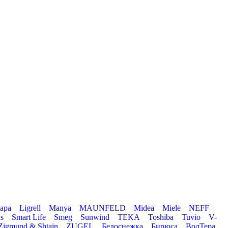
ара
Ligrell
Manya
MAUNFELD
Midea
Miele
NEFF
s
Smart Life
Smeg
Sunwind
TEKA
Toshiba
Tuvio
V-
Zigmund & Shtain
ZUGEL
Белоснежка
Бирюса
ВолТера