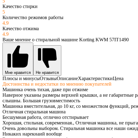
5
Качество стирки
5
Количество режимов работы
4.9
Качество отжима
4.9
Ваше мнение о стиральной машине Korting KWM 57IT1490
Мне нравится
Не нравится
Плюсы и минусы
Отзывы
Описание
Характеристики
Цена
Достоинства и недостатки по мнению покупателей
Машинка очень тихая, даже при отжиме
Наверное указаны размеры верхней крышки, а не габаритные р
слышны. Большая грузовместимость
Машинка вместительная, до 10 кг, со множеством функций, р
Отличная стиральная машина
Бесшумная работа, отлично отстирывает
Хорошая, стильная, современная., Отличная машинка, не прыга
Очень довольны выбором. Стиральная машинка все наши ожидан
Никаких нарекнаий вообще