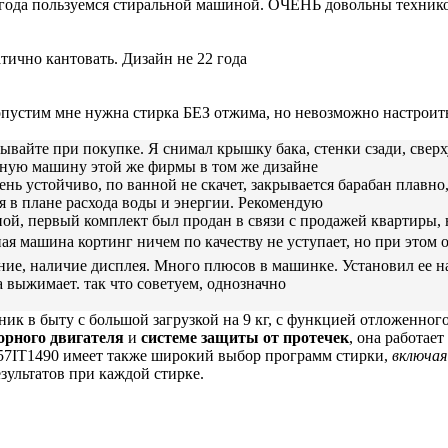
угода пользуемся стиральной машиной. ОЧЕНЬ довольны техникой
атично кантовать. Дизайн не 22 года
пустим мне нужна стирка БЕЗ отжима, но невозможно настроить
тывайте при покупке. Я снимал крышку бака, стенки сзади, сверх
ьную машину этой же фирмы в том же дизайне
чень устойчиво, по ванной не скачет, закрывается барабан плавн
я в плане расхода воды и энергии. Рекомендую
, первый комплект был продан в связи с продажей квартиры, не
ная машина кортинг ничем по качеству не уступает, но при этом
ние, наличие дисплея. Много плюсов в машинке. Установил ее н
 выжимает. так что советуем, однозначно
 в быту с большой загрузкой на 9 кг, с функцией отложенного
орного двигателя
и
системе защиты от протечек
, она работае
57IT1490 имеет также широкий выбор программ стирки,
включая
зультатов при каждой стирке.