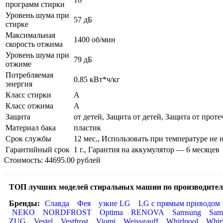
программ стирки
Уровень шума при
57 дБ
стирке
Максимальная
1400 об/мин
скорость отжима
Уровень шума при
79 дБ
отжиме
Потребляемая
0.85 кВт*ч/кг
энергия
Класс стирки
A
Класс отжима
A
Защита
от детей, Защита от детей, Защита от проте
Материал бака
пластик
Срок службы
12 мес., Использовать при температуре не 
Гарантийный срок
1 г., Гарантия на аккумулятор — 6 месяцев
Стоимость: 44695.00 рублей
ТОП лучших моделей стиральных машин по производител
Бренды:
Славда
Фея
узкие LG
LG с прямым приводом
NEKO
NORDFROST
Optima
RENOVA
Samsung
Sam
ZUG
Vestel
Vestfrost
Viomi
Weissgauff
Whirlpool
Whir