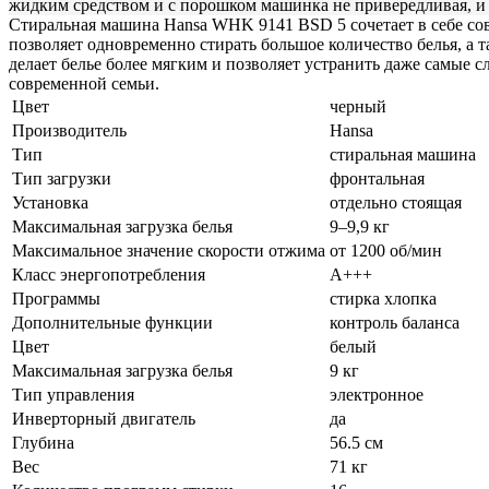
жидким средством и с порошком машинка не привередливая, и с
Стиральная машина Hansa WHK 9141 BSD 5 сочетает в себе сов
позволяет одновременно стирать большое количество белья, а
делает белье более мягким и позволяет устранить даже самые
современной семьи.
Цвет
черный
Производитель
Hansa
Тип
стиральная машина
Тип загрузки
фронтальная
Установка
отдельно стоящая
Максимальная загрузка белья
9–9,9 кг
Максимальное значение скорости отжима
от 1200 об/мин
Класс энергопотребления
A+++
Программы
стирка хлопка
Дополнительные функции
контроль баланса
Цвет
белый
Максимальная загрузка белья
9 кг
Тип управления
электронное
Инверторный двигатель
да
Глубина
56.5 см
Вес
71 кг