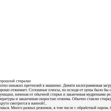
 прошлой стиралке
но никаких претензий к машинке. Девяти килограммовая загрузк
 хорошо отжимает. Сплошные плюсы, но исходя от цены было бы 
функции, начиная от обычной стирки и заканчивая мудреными р
мпературы и заканчивая скоростью отжима. Обычно ставлю стирку
круто смотрится в ванной!..
ься. Много разных режимов, в том числе с обработкой паром, б