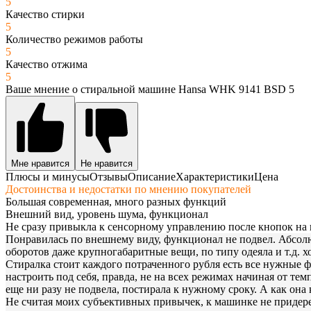
5
Качество стирки
5
Количество режимов работы
5
Качество отжима
5
Ваше мнение о стиральной машине Hansa WHK 9141 BSD 5
Мне нравится
Не нравится
Плюсы и минусы
Отзывы
Описание
Характеристики
Цена
Достоинства и недостатки по мнению покупателей
Большая современная, много разных функций
Внешний вид, уровень шума, функционал
Не сразу привыкла к сенсорному управлению после кнопок на
Понравилась по внешнему виду, функционал не подвел. Абсолют
оборотов даже крупногабаритные вещи, по типу одеяла и т.д.
Стиралка стоит каждого потраченного рубля есть все нужные 
настроить под себя, правда, не на всех режимах начиная от те
еще ни разу не подвела, постирала к нужному сроку. А как она 
Не считая моих субъективных привычек, к машинке не придереш