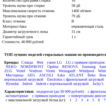
Количество программ стирки
16
Уровень шума при стирке
58 дБ
Максимальная скорость отжима
1400 об/мин
Уровень шума при отжиме
79 дБ
Класс отжима
B
Материал бака
нержавеющая сталь
Диаметр загрузочного люка
31 см
Гарантийный срок
1 г.
Стоимость: 46 890 рублей
ТОП лучших моделей стиральных машин по производител
Бренды:
Славда
Фея
узкие LG
LG с прямым приводом
NEKO
NORDFROST
Optima
RENOVA
Samsung
Sam
ZUG
Vestel
Vestfrost
Viomi
Weissgauff
Whirlpool
Whir
Мастерица
AEG
ASCOLI
Asko
ATLANT
Beko
Bos
вертикальной загрузкой
Electrolux с фронтальной загрузкой
Hyundai
Indesit
Indesit с вертикальной загрузкой
Jacky’s
Характеристики:
недорогие (до 30 000 рублей)
с фронталь
активаторные
с прямым приводом
с инверторным двигат
с максимальной загрузкой белья (кг):
1
2
3
4
5
6
7