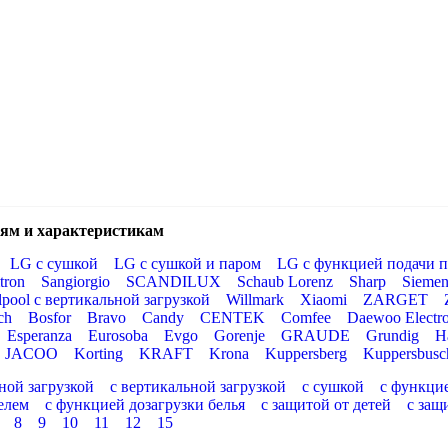
ям и характеристикам
LG с сушкой
LG с сушкой и паром
LG с функцией подачи п
tron
Sangiorgio
SCANDILUX
Schaub Lorenz
Sharp
Siemen
lpool с вертикальной загрузкой
Willmark
Xiaomi
ZARGET
ch
Bosfor
Bravo
Candy
CENTEK
Comfee
Daewoo Electro
Esperanza
Eurosoba
Evgo
Gorenje
GRAUDE
Grundig
H
JACOO
Korting
KRAFT
Krona
Kuppersberg
Kuppersbusc
ной загрузкой
с вертикальной загрузкой
с сушкой
с функци
елем
с функцией дозагрузки белья
с защитой от детей
с защ
8
9
10
11
12
15