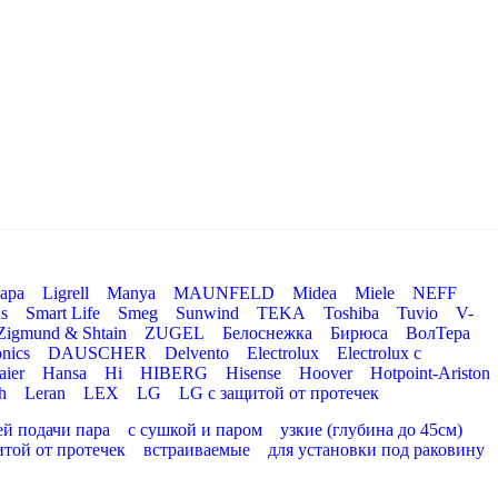
ара
Ligrell
Manya
MAUNFELD
Midea
Miele
NEFF
s
Smart Life
Smeg
Sunwind
TEKA
Toshiba
Tuvio
V-
Zigmund & Shtain
ZUGEL
Белоснежка
Бирюса
ВолТера
nics
DAUSCHER
Delvento
Electrolux
Electrolux с
aier
Hansa
Hi
HIBERG
Hisense
Hoover
Hotpoint-Ariston
h
Leran
LEX
LG
LG с защитой от протечек
ей подачи пара
с сушкой и паром
узкие (глубина до 45см)
итой от протечек
встраиваемые
для установки под раковину