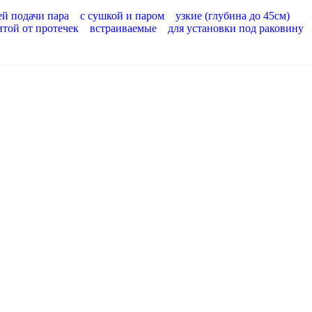
ей подачи пара
с сушкой и паром
узкие (глубина до 45см)
итой от протечек
встраиваемые
для установки под раковину