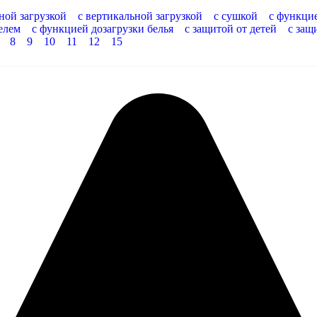
ной загрузкой
с вертикальной загрузкой
с сушкой
с функци
елем
с функцией дозагрузки белья
с защитой от детей
с защ
8
9
10
11
12
15