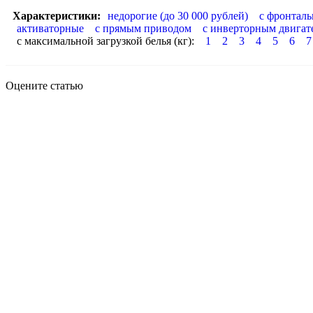
Характеристики:
недорогие (до 30 000 рублей)
с фронталь
активаторные
с прямым приводом
с инверторным двигат
с максимальной загрузкой белья (кг):
1
2
3
4
5
6
7
Оцените статью