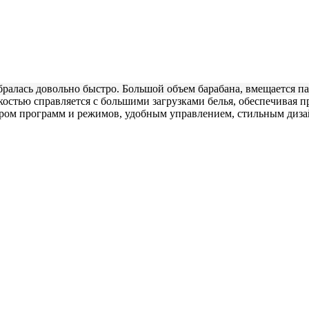
обралась довольно быстро. Большой объем барабана, вмещается п
стью справляется с большими загрузками белья, обеспечивая п
ом программ и режимов, удобным управлением, стильным дизай