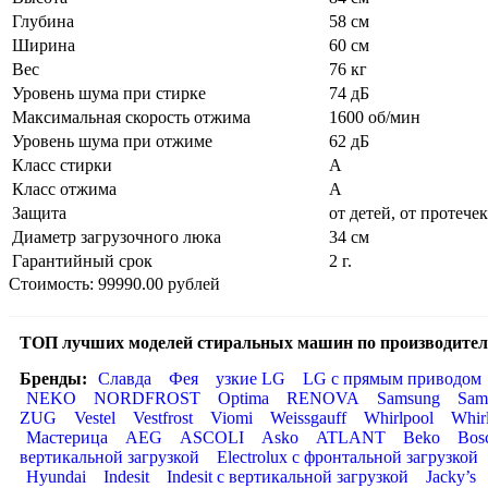
Глубина
58 см
Ширина
60 см
Вес
76 кг
Уровень шума при стирке
74 дБ
Максимальная скорость отжима
1600 об/мин
Уровень шума при отжиме
62 дБ
Класс стирки
A
Класс отжима
A
Защита
от детей, от протечек
Диаметр загрузочного люка
34 см
Гарантийный срок
2 г.
Стоимость: 99990.00 рублей
ТОП лучших моделей стиральных машин по производител
Бренды:
Славда
Фея
узкие LG
LG с прямым приводом
NEKO
NORDFROST
Optima
RENOVA
Samsung
Sam
ZUG
Vestel
Vestfrost
Viomi
Weissgauff
Whirlpool
Whir
Мастерица
AEG
ASCOLI
Asko
ATLANT
Beko
Bos
вертикальной загрузкой
Electrolux с фронтальной загрузкой
Hyundai
Indesit
Indesit с вертикальной загрузкой
Jacky’s