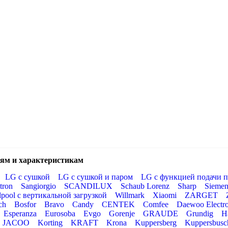
ям и характеристикам
LG с сушкой
LG с сушкой и паром
LG с функцией подачи п
tron
Sangiorgio
SCANDILUX
Schaub Lorenz
Sharp
Siemen
lpool с вертикальной загрузкой
Willmark
Xiaomi
ZARGET
ch
Bosfor
Bravo
Candy
CENTEK
Comfee
Daewoo Electro
Esperanza
Eurosoba
Evgo
Gorenje
GRAUDE
Grundig
H
JACOO
Korting
KRAFT
Krona
Kuppersberg
Kuppersbusc