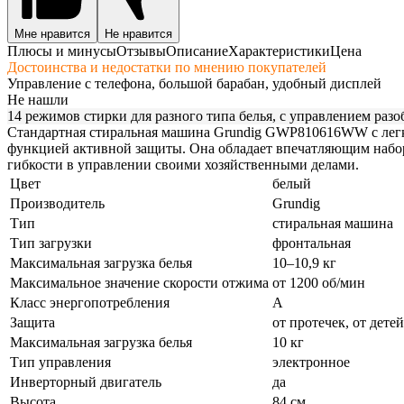
Мне нравится
Не нравится
Плюсы и минусы
Отзывы
Описание
Характеристики
Цена
Достоинства и недостатки по мнению покупателей
Управление с телефона, большой барабан, удобный дисплей
Не нашли
14 режимов стирки для разного типа белья, с управлением раз
Стандартная стиральная машина Grundig GWP810616WW с легко
функцией активной защиты. Она обладает впечатляющим набор
гибкости в управлении своими хозяйственными делами.
Цвет
белый
Производитель
Grundig
Тип
стиральная машина
Тип загрузки
фронтальная
Максимальная загрузка белья
10–10,9 кг
Максимальное значение скорости отжима
от 1200 об/мин
Класс энергопотребления
A
Защита
от протечек, от детей
Максимальная загрузка белья
10 кг
Тип управления
электронное
Инверторный двигатель
да
Высота
84 см