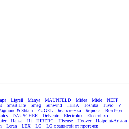
ара
Ligrell
Manya
MAUNFELD
Midea
Miele
NEFF
s
Smart Life
Smeg
Sunwind
TEKA
Toshiba
Tuvio
V-
Zigmund & Shtain
ZUGEL
Белоснежка
Бирюса
ВолТера
nics
DAUSCHER
Delvento
Electrolux
Electrolux с
aier
Hansa
Hi
HIBERG
Hisense
Hoover
Hotpoint-Ariston
h
Leran
LEX
LG
LG с защитой от протечек