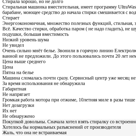
Стирала хорошо, но не долго
Стиральная машинка вместительная, имеет программу UltraWash
барабане, моющее средство до начала стирки смешивается с вод
Стирает
Энергоэкономичная, множество полезных функций, стильная, з
Всё. Качество стирки, обработка паром ( не надо гладить), не
подушки, большая вместимость
Низкий уровень шума
Не увидел
Очень сильно мнёт белье. Звонили в горячую линию Електролюк
ванной не предложили. До этого пользовались почти 20 лет н
Цена выше среднего
Цена
Пятна на белье
Машина сломалась почти сразу. Сервисный центр уже месяц н
За время использования не обнаружила
Габаритная
Не напрягает
Громкая работа мотора при отжиме, 10летняя миле в разы тише
Нет дозагрузки
Их нет
Не обнаружено
Покупкой довольны. Сначала хотел взять стиралку со встроенн
Хотелось бы нормальных разъяснений от производителя
Жаль, что она не встраиваемая