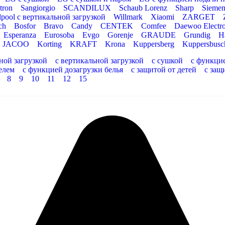
tron
Sangiorgio
SCANDILUX
Schaub Lorenz
Sharp
Siemen
lpool с вертикальной загрузкой
Willmark
Xiaomi
ZARGET
ch
Bosfor
Bravo
Candy
CENTEK
Comfee
Daewoo Electro
Esperanza
Eurosoba
Evgo
Gorenje
GRAUDE
Grundig
H
JACOO
Korting
KRAFT
Krona
Kuppersberg
Kuppersbusc
ной загрузкой
с вертикальной загрузкой
с сушкой
с функци
елем
с функцией дозагрузки белья
с защитой от детей
с защ
8
9
10
11
12
15