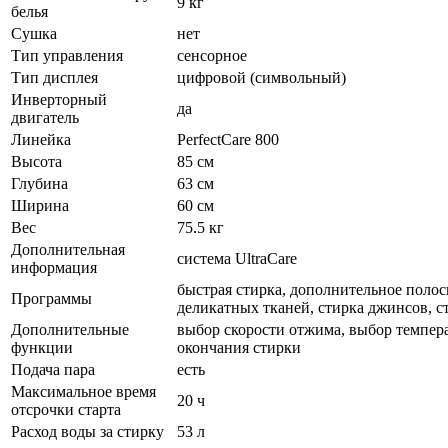
9 кг
белья
Сушка
нет
Тип управления
сенсорное
Тип дисплея
цифровой (символьный)
Инверторный
да
двигатель
Линейка
PerfectCare 800
Высота
85 см
Глубина
63 см
Ширина
60 см
Вес
75.5 кг
Дополнительная
система UltraCare
информация
быстрая стирка, дополнительное полос
Программы
деликатных тканей, стирка джинсов, с
Дополнительные
выбор скорости отжима, выбор темпера
функции
окончания стирки
Подача пара
есть
Максимальное время
20 ч
отсрочки старта
Расход воды за стирку
53 л