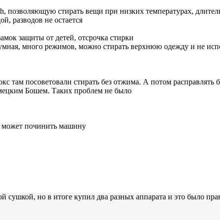
, позволяющую стирать вещи при низких температурах, длительн
ой, разводов не остается
амок защиты от детей, отсрочка стирки
 шумная, много режимов, можно стирать верхнюю одежду и не испо
с там посоветовали стирать без отжима. А потом расправлять бе
емецким Бошем. Таких проблем не было
е может починить машину
ой сушкой, но в итоге купил два разных аппарата и это было пр