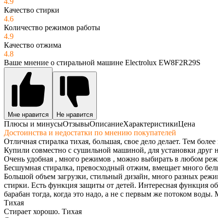
4.9
Качество стирки
4.6
Количество режимов работы
4.9
Качество отжима
4.8
Ваше мнение о стиральной машине Electrolux EW8F2R29S
Мне нравится
Не нравится
Плюсы и минусы
Отзывы
Описание
Характеристики
Цена
Достоинства и недостатки по мнению покупателей
Отличная стиралка тихая, большая, свое дело делает. Тем более 
Купили совместно с сушильной машиной, для установки друг н
Очень удобная , много режимов , можно выбирать в любом реж
Бесшумная стиралка, превосходный отжим, вмещает много белья
Большой объем загрузки, стильный дизайн, много разных режи
стирки. Есть функция защиты от детей. Интересная функция об
барабан тогда, когда это надо, а не с первым же потоком воды
Тихая
Стирает хорошо. Тихая