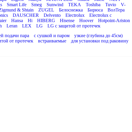
s
Smart Life
Smeg
Sunwind
TEKA
Toshiba
Tuvio
V-
Zigmund & Shtain
ZUGEL
Белоснежка
Бирюса
ВолТера
nics
DAUSCHER
Delvento
Electrolux
Electrolux с
aier
Hansa
Hi
HIBERG
Hisense
Hoover
Hotpoint-Ariston
h
Leran
LEX
LG
LG с защитой от протечек
ей подачи пара
с сушкой и паром
узкие (глубина до 45см)
итой от протечек
встраиваемые
для установки под раковину