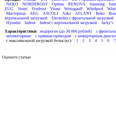
NEKO
NORDFROST
Optima
RENOVA
Samsung
Sam
ZUG
Vestel
Vestfrost
Viomi
Weissgauff
Whirlpool
Whir
Мастерица
AEG
ASCOLI
Asko
ATLANT
Beko
Bos
вертикальной загрузкой
Electrolux с фронтальной загрузкой
Hyundai
Indesit
Indesit с вертикальной загрузкой
Jacky’s
Характеристики:
недорогие (до 30 000 рублей)
с фронталь
активаторные
с прямым приводом
с инверторным двигат
с максимальной загрузкой белья (кг):
1
2
3
4
5
6
7
Оцените статью