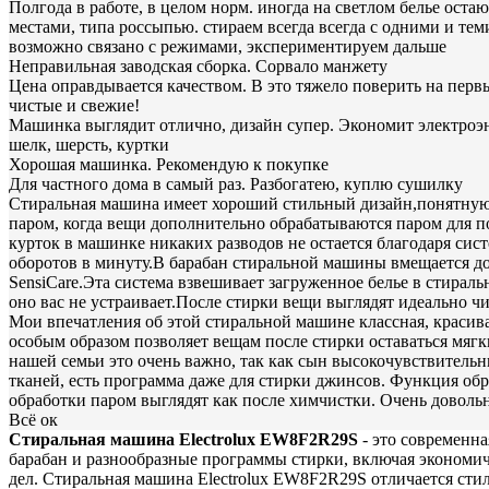
Полгода в работе, в целом норм. иногда на светлом белье остаю
местами, типа россыпью. стираем всегда всегда с одними и те
возможно связано с режимами, экспериментируем дальше
Неправильная заводская сборка. Сорвало манжету
Цена оправдывается качеством. В это тяжело поверить на пер
чистые и свежие!
Машинка выглядит отлично, дизайн супер. Экономит электроэне
шелк, шерсть, куртки
Хорошая машинка. Рекомендую к покупке
Для частного дома в самый раз. Разбогатею, куплю сушилку
Стиральная машина имеет хороший стильный дизайн,понятную 
паром, когда вещи дополнительно обрабатываются паром для п
курток в машинке никаких разводов не остается благодаря сис
оборотов в минуту.В барабан стиральной машины вмещается до
SensiCare.Эта система взвешивает загруженное белье в стирал
оно вас не устраивает.После стирки вещи выглядят идеально ч
Мои впечатления об этой стиральной машине классная, красива
особым образом позволяет вещам после стирки оставаться мягк
нашей семьи это очень важно, так как сын высокочувствитель
тканей, есть программа даже для стирки джинсов. Функция обра
обработки паром выглядят как после химчистки. Очень довол
Всё ок
Стиральная машина Electrolux EW8F2R29S
- это современна
барабан и разнообразные программы стирки, включая экономич
дел. Стиральная машина Electrolux EW8F2R29S отличается ст