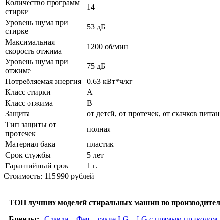
Количество программ
14
стирки
Уровень шума при
53 дБ
стирке
Максимальная
1200 об/мин
скорость отжима
Уровень шума при
75 дБ
отжиме
Потребляемая энергия
0.63 кВт*ч/кг
Класс стирки
A
Класс отжима
B
Защита
от детей, от протечек, от скачков пита
Тип защиты от
полная
протечек
Материал бака
пластик
Срок службы
5 лет
Гарантийный срок
1 г.
Стоимость: 115 990 рублей
ТОП лучших моделей стиральных машин по производител
Бренды:
Славда
Фея
узкие LG
LG с прямым приводом