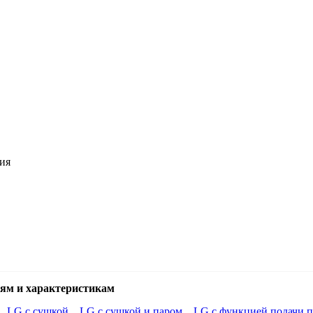
ния
ям и характеристикам
LG с сушкой
LG с сушкой и паром
LG с функцией подачи п