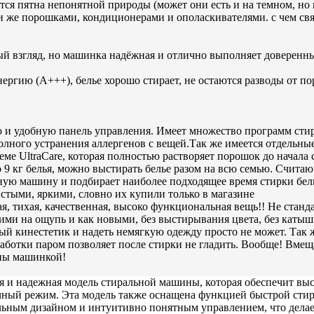
тся пятна непонятной природы (может они есть и на темном, но и
ми же порошками, кондиционерами и ополаскивателями. с чем св
вый взгляд, но машинка надёжная и отлично выполняет доверен
ргию (А+++), белье хорошо стирает, не остаются разводы от по
и удобную панель управления. Имеет множество программ стир
олного устранения аллергенов с вещей.Так же имеется отдельны
теме UltraCare, которая полностью растворяет порошок до начал
 9 кг белья, можно выстирать белье разом на всю семью. Счит
ьную машину и подбирает наиболее подходящее время стирки бел
истыми, яркими, словно их купили только в магазине
я, тихая, качественная, высоко функциональная вещь!! Не станд
ими на ощупь и как новыми, без выстирывания цвета, без катышк
ный кинестетик и надеть немягкую одежду просто не может. Так
ботки паром позволяет после стирки не гладить. Вообще! Вмещае
ьны машинкой!
я и надежная модель стиральной машины, которая обеспечит выс
ный режим. Эта модель также оснащена функцией быстрой стирк
ильным дизайном и интуитивно понятным управлением, что дела