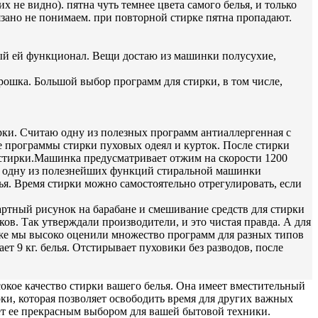
х не видно). пятна чуть темнее цвета самого белья, и только
язано не понимаем. при повторной стирке пятна пропадают.
ный ей функционал. Вещи достаю из машинки полусухие,
рошка. Большой выбор программ для стирки, в том числе,
ки. Считаю одну из полезных программ антиаллергенная с
е программы стирки пуховых одеял и курток. После стирки
а стирки.Машинка предусматривает отжим на скорости 1200
аю одну из полезнейших функций стиральной машинки
ья. Время стирки можно самостоятельно отрегулировать, если
артный рисунок на барабане и смешивание средств для стирки
ов. Так утверждали производители, и это чистая правда. А для
 же мы высоко оценили множество программ для разных типов
т 9 кг. белья. Отстирывает пуховики без разводов, после
окое качество стирки вашего белья. Она имеет вместительный
и, которая позволяет освободить время для других важных
ет ее прекрасным выбором для вашей бытовой техники.