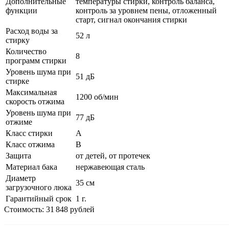
Дополнительные
температуры стирки, контроль баланса,
функции
контроль за уровнем пены, отложенный
старт, сигнал окончания стирки
Расход воды за
52 л
стирку
Количество
8
программ стирки
Уровень шума при
51 дБ
стирке
Максимальная
1200 об/мин
скорость отжима
Уровень шума при
77 дБ
отжиме
Класс стирки
A
Класс отжима
B
Защита
от детей, от протечек
Материал бака
нержавеющая сталь
Диаметр
35 см
загрузочного люка
Гарантийный срок
1 г.
Стоимость: 31 848 рублей