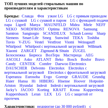
ТОП лучших моделей стиральных машин по
производителям и характеристикам
Бренды:
Славда
Фея
узкие LG
LG с прямым приводом
LG с сушкой
LG с сушкой и паром
LG с функцией подач
пара
Ligrell
Manya
MAUNFELD
Midea
Miele
NEFF
NEKO
NORDFROST
Optima
RENOVA
Samsung
Samtron
Sangiorgio
SCANDILUX
Schaub Lorenz
Sharp
Siemens
Smart Life
Smeg
Sunwind
TEKA
Toshiba
Tuvio
V-ZUG
Vestel
Vestfrost
Viomi
Weissgauff
Whirlpool
Whirlpool с вертикальной загрузкой
Willmark
Xiaomi
ZARGET
Zigmund & Shtain
ZUGEL
Белоснежка
Бирюса
ВолТера
Мастерица
AEG
ASCOLI
Asko
ATLANT
Beko
Bosch
Bosfor
Bravo
Candy
CENTEK
Comfee
Daewoo Electronics
DAUSCHER
Delvento
Electrolux
Electrolux с
вертикальной загрузкой
Electrolux с фронтальной загрузкой
Esperanza
Eurosoba
Evgo
Gorenje
GRAUDE
Grundig
Haier
Hansa
Hi
HIBERG
Hisense
Hoover
Hotpoint-
Ariston
Hyundai
Indesit
Indesit с вертикальной загрузкой
Jacky’s
JACOO
Korting
KRAFT
Krona
Kuppersberg
Kuppersbusch
Leran
LEX
LG
LG с защитой от
протечек
Характеристики:
недорогие (до 30 000 рублей)
с