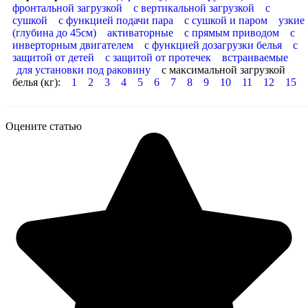
фронтальной загрузкой
с вертикальной загрузкой
с
сушкой
с функцией подачи пара
с сушкой и паром
узкие
(глубина до 45см)
активаторные
с прямым приводом
с
инверторным двигателем
с функцией дозагрузки белья
с
защитой от детей
с защитой от протечек
встраиваемые
для установки под раковину
с максимальной загрузкой
белья (кг):
1
2
3
4
5
6
7
8
9
10
11
12
15
Оцените статью