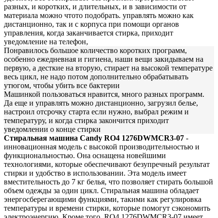
разных, и коротких, и длительных, и в зависимости от
материала можно чтото подобрать. управлять можно как
дистанционно, так и с корпуса при помощи органов
управления, когда заканчивается стирка, приходит
уведомление на телефон,
Понравилось большое количество коротких программ,
особенно ежедневная и гигиена, наши вещи закидываем на
первую, а десткие на вторую, стирает на высокой температуре
весь цикл, не надо потом дополнительно обрабатывать
утюгом, чтобы убить все бактерии
Машинкой пользоваться нравится, много разных программ.
Да еще и управлять можно дистанционно, загрузил белье,
настроил отсрочку старта если нужно, выбрал режим и
температуру, и когда стирка закончится приходит
уведомлении о конце стирки
Стиральная машина Candy RO4 1276DWMCR3-07
-
инновационная модель с высокой производительностью и
функциональностью. Она оснащена новейшими
технологиями, которые обеспечивают безупречный результат
стирки и удобство в использовании. Эта модель имеет
вместительность до 7 кг белья, что позволяет стирать большой
объем одежды за один цикл. Стиральная машина обладает
энергосберегающими функциями, такими как регулировка
температуры и времени стирки, которые помогут сэкономить
электроэнергию. Кроме того, RO4 1276DWMCR3-07 имеет