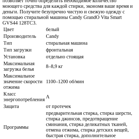
позволяет точно определить необходимое количество
моющего средства для каждой стирки, экономя ваше время и
деньги. Получите безупречно чистую и свежую одежду с
помощью стиральной машины Candy GrandO Vita Smart
GVS44 128TC3.
Цвет
белый
Производитель
Candy
Тип
стиральная машина
Тип загрузки
фронтальная
Установка
отдельно стоящая
Максимальная
8–8,9 кг
загрузка белья
Максимальное
значение скорости
1100–1200 об/мин
отжима
Класс
A
энергопотребления
Защита
от протечек
предварительная стирка, стирка шерсти,
стирка джинсов, предотвращение
сминания, стирка деликатных тканей,
Программы
отмена отжима, стирка детских вещей,
быстрая стирка, дополнительное