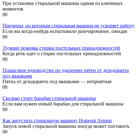
При установке стиральной машины одним из ключевых
моментов
0
0
Причины, по которым стиральная машина не ускоряет работу
Если вы когда-нибудь испытывали разочарование, ожидая
0
0
Лучшие режимы стирки постельных принадлежностей
Когда речь идет о стирке постельных принадлежностей
0
0
Пошаговое руководство по удалению пятен от дезодоранта
под мышками
Пятна от дезодоранта под мышками — неприятная
0
0
Сколько стоит барабан стиральной машины
Если вам нужен новый барабан для стиральной машины
0
0
Как запустить стиральную машину Hotpoint Ariston
Запуск новой стиральной машины иногда может поставить
0
0