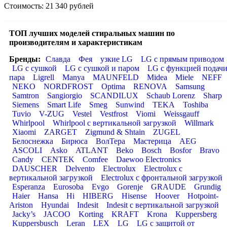
Стоимость: 21 340 рублей
ТОП лучших моделей стиральных машин по
производителям и характеристикам
Бренды:
Славда
Фея
узкие LG
LG с прямым приводом
LG с сушкой
LG с сушкой и паром
LG с функцией подач
пара
Ligrell
Manya
MAUNFELD
Midea
Miele
NEFF
NEKO
NORDFROST
Optima
RENOVA
Samsung
Samtron
Sangiorgio
SCANDILUX
Schaub Lorenz
Sharp
Siemens
Smart Life
Smeg
Sunwind
TEKA
Toshiba
Tuvio
V-ZUG
Vestel
Vestfrost
Viomi
Weissgauff
Whirlpool
Whirlpool с вертикальной загрузкой
Willmark
Xiaomi
ZARGET
Zigmund & Shtain
ZUGEL
Белоснежка
Бирюса
ВолТера
Мастерица
AEG
ASCOLI
Asko
ATLANT
Beko
Bosch
Bosfor
Bravo
Candy
CENTEK
Comfee
Daewoo Electronics
DAUSCHER
Delvento
Electrolux
Electrolux с
вертикальной загрузкой
Electrolux с фронтальной загрузкой
Esperanza
Eurosoba
Evgo
Gorenje
GRAUDE
Grundig
Haier
Hansa
Hi
HIBERG
Hisense
Hoover
Hotpoint-
Ariston
Hyundai
Indesit
Indesit с вертикальной загрузкой
Jacky’s
JACOO
Korting
KRAFT
Krona
Kuppersberg
Kuppersbusch
Leran
LEX
LG
LG с защитой от