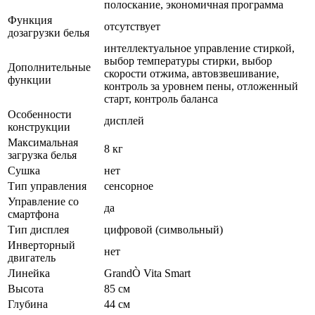
полоскание, экономичная программа
Функция
отсутствует
дозагрузки белья
интеллектуальное управление стиркой,
выбор температуры стирки, выбор
Дополнительные
скорости отжима, автовзвешивание,
функции
контроль за уровнем пены, отложенный
старт, контроль баланса
Особенности
дисплей
конструкции
Максимальная
8 кг
загрузка белья
Сушка
нет
Тип управления
сенсорное
Управление со
да
смартфона
Тип дисплея
цифровой (символьный)
Инверторный
нет
двигатель
Линейка
GrandÒ Vita Smart
Высота
85 см
Глубина
44 см