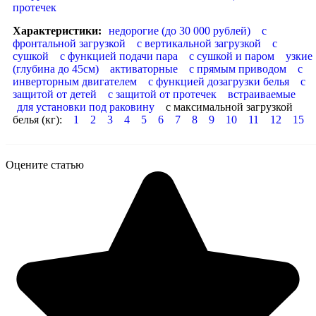
протечек
Характеристики:
недорогие (до 30 000 рублей)
с
фронтальной загрузкой
с вертикальной загрузкой
с
сушкой
с функцией подачи пара
с сушкой и паром
узкие
(глубина до 45см)
активаторные
с прямым приводом
с
инверторным двигателем
с функцией дозагрузки белья
с
защитой от детей
с защитой от протечек
встраиваемые
для установки под раковину
с максимальной загрузкой
белья (кг):
1
2
3
4
5
6
7
8
9
10
11
12
15
Оцените статью