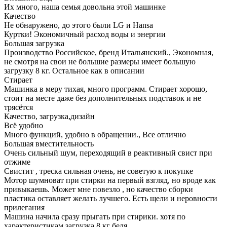
Их много, наша семья довольна этой машинке
Качество
Не обнаружено, до этого были LG и Hansa
Куртки! Экономичный расход воды и энергии
Большая загрузка
Производство Российское, бренд Итальянский., Экономная,
не смотря на свои не большие размеры имеет большую
загрузку 8 кг. Остальное как в описании
Стирает
Машинка в меру тихая, много программ. Стирает хорошо,
стоит на месте даже без дополнительных подставок и не
трясётся
Качество, загрузка,дизайн
Всё удобно
Много функций, удобно в обращении., Все отлично
Большая вместительность
Очень сильный шум, переходящий в реактивный свист при
отжиме
Свистит , треска сильная очень, не советую к покупке
Мотор шумноват при стирки на первый взгляд, но вроде как
привыкаешь. Может мне повезло , но качество сборки
пластика оставляет желать лучшего. Есть щели и неровности
прилегания
Машина начила сразу прыгать при стирики. хотя по
характеристикам загрузка 8 кг беля