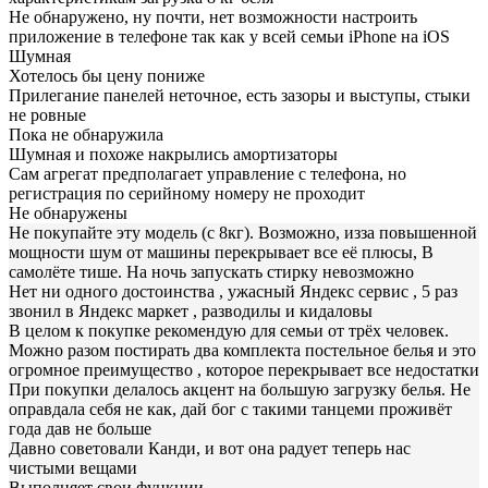
Не обнаружено, ну почти, нет возможности настроить
приложение в телефоне так как у всей семьи iPhone на iOS
Шумная
Хотелось бы цену пониже
Прилегание панелей неточное, есть зазоры и выступы, стыки
не ровные
Пока не обнаружила
Шумная и похоже накрылись амортизаторы
Сам агрегат предполагает управление с телефона, но
регистрация по серийному номеру не проходит
Не обнаружены
Не покупайте эту модель (с 8кг). Возможно, изза повышенной
мощности шум от машины перекрывает все её плюсы, В
самолёте тише. На ночь запускать стирку невозможно
Нет ни одного достоинства , ужасный Яндекс сервис , 5 раз
звонил в Яндекс маркет , разводилы и кидаловы
В целом к покупке рекомендую для семьи от трёх человек.
Можно разом постирать два комплекта постельное белья и это
огромное преимущество , которое перекрывает все недостатки
При покупки делалось акцент на большую загрузку белья. Не
оправдала себя не как, дай бог с такими танцеми проживёт
года дав не больше
Давно советовали Канди, и вот она радует теперь нас
чистыми вещами
Выполняет свои функции