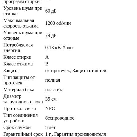
программ стирки
Уровень шума при
60 дБ
стирке
Максимальная
1200 об/мин
скорость отжима
Уровень шума при
79 дБ
отжиме
Потребляемая
0.13 кВт*ч/кг
энергия
Класс стирки
A
Класс отжима
B
Защита
от протечек, Защита от детей
Тип защиты от
полная
протечек
Материал бака
пластик
Диаметр
35 см
загрузочного люка
Протокол связи
NFC
Тип соединения
беспроводное
устройств
Срок службы
5 лет
Гарантийный срок
1 г., Гарантия производителя