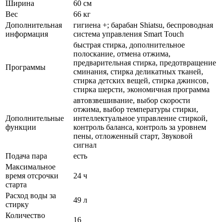
Ширина
60 см
Вес
66 кг
Дополнительная
гигиена +; барабан Shiatsu, беспроводная
информация
система управления Smart Touch
быстрая стирка, дополнительное
полоскание, отмена отжима,
предварительная стирка, предотвращение
Программы
сминания, стирка деликатных тканей,
стирка детских вещей, стирка джинсов,
стирка шерсти, экономичная программа
автовзвешивание, выбор скорости
отжима, выбор температуры стирки,
Дополнительные
интеллектуальное управление стиркой,
функции
контроль баланса, контроль за уровнем
пены, отложенный старт, Звуковой
сигнал
Подача пара
есть
Максимальное
время отсрочки
24 ч
старта
Расход воды за
49 л
стирку
Количество
16