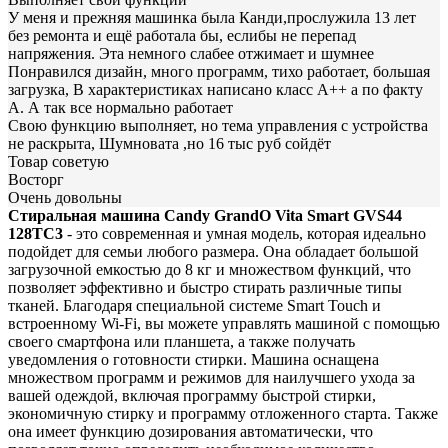
У меня и прежняя машинка была Канди,прослужила 13 лет
без ремонта и ещё работала бы, еслибы не перепад
напряжения. Эта немного слабее отжимает и шумнее
Понравился дизайн, много программ, тихо работает, большая
загрузка, В характеристиках написано класс А++ а по факту
А. А так все нормально работает
Свою функцию выполняет, но тема управления с устройства
не раскрыта, Шумновата ,но 16 тыс руб сойдёт
Товар советую
Восторг
Очень довольны
Стиральная машина Candy GrandO Vita Smart GVS44
128TC3
- это современная и умная модель, которая идеально
подойдет для семьи любого размера. Она обладает большой
загрузочной емкостью до 8 кг и множеством функций, что
позволяет эффективно и быстро стирать различные типы
тканей. Благодаря специальной системе Smart Touch и
встроенному Wi-Fi, вы можете управлять машиной с помощью
своего смартфона или планшета, а также получать
уведомления о готовности стирки. Машина оснащена
множеством программ и режимов для наилучшего ухода за
вашей одеждой, включая программу быстрой стирки,
экономичную стирку и программу отложенного старта. Также
она имеет функцию дозирования автоматически, что