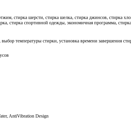
отжим, стирка шерсти, стирка шелка, стирка джинсов, стирка хло
ирка, стирка спортивной одежды, экономичная программа, стир
 выбор температуры стирки, установка времени завершения стир
дусов
ter, AntiVibration Design