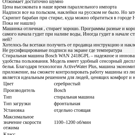
Отжимает достаточно шумно
Цена высоковата в наше время параллельного импорта
Надписи все на польском, наклейки на русском не было. Но зат
Скрипит барабан при стирке, куда можно обратиться в городе
Пока не нашли)
Машинка отличная , стирает хорошо. Программы разные и коро
самого начала гудит при наливе воды, Иногда гудит в начале с
ней?
Хотелось бы всетаки получить от продавца инструкцию и накле
Не русифицированые подписи на экране где температура
Стиральная машина Bosch WAN 2418GPL – надежное и инноваци
удобства пользования. Модель имеет удобный сенсорный диспл
белья. Благодаря технологии ActiveWater Plus, машина эконом
приложение, вы сможете контролировать работу машины из л
является идеальным решением для людей, ценящих комфорт и 
Цвет
серебристый
Производитель
Bosch
Тип
стиральная машина
Тип загрузки
фронтальная
Установка
отдельно стоящая
Максимальное
значение скорости
1100–1200 об/мин
отжима
Класс