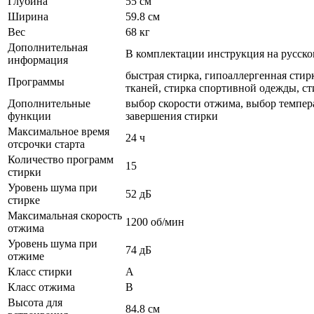
Глубина
55 см
Ширина
59.8 см
Вес
68 кг
Дополнительная
В комплектации инструкция на русском
информация
быстрая стирка, гипоаллергенная стир
Программы
тканей, стирка спортивной одежды, ст
Дополнительные
выбор скорости отжима, выбор темпер
функции
завершения стирки
Максимальное время
24 ч
отсрочки старта
Количество программ
15
стирки
Уровень шума при
52 дБ
стирке
Максимальная скорость
1200 об/мин
отжима
Уровень шума при
74 дБ
отжиме
Класс стирки
A
Класс отжима
B
Высота для
84.8 см