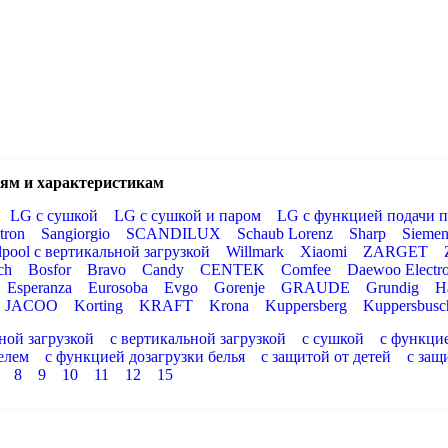
ям и характеристикам
LG с сушкой
LG с сушкой и паром
LG с функцией подачи п
tron
Sangiorgio
SCANDILUX
Schaub Lorenz
Sharp
Siemen
lpool с вертикальной загрузкой
Willmark
Xiaomi
ZARGET
ch
Bosfor
Bravo
Candy
CENTEK
Comfee
Daewoo Electro
Esperanza
Eurosoba
Evgo
Gorenje
GRAUDE
Grundig
H
JACOO
Korting
KRAFT
Krona
Kuppersberg
Kuppersbusc
ной загрузкой
с вертикальной загрузкой
с сушкой
с функци
елем
с функцией дозагрузки белья
с защитой от детей
с защ
8
9
10
11
12
15