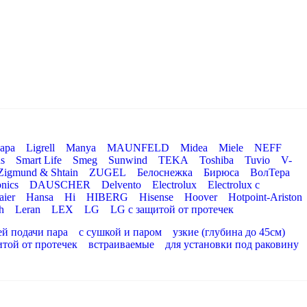
ара
Ligrell
Manya
MAUNFELD
Midea
Miele
NEFF
s
Smart Life
Smeg
Sunwind
TEKA
Toshiba
Tuvio
V-
Zigmund & Shtain
ZUGEL
Белоснежка
Бирюса
ВолТера
nics
DAUSCHER
Delvento
Electrolux
Electrolux с
aier
Hansa
Hi
HIBERG
Hisense
Hoover
Hotpoint-Ariston
h
Leran
LEX
LG
LG с защитой от протечек
ей подачи пара
с сушкой и паром
узкие (глубина до 45см)
итой от протечек
встраиваемые
для установки под раковину