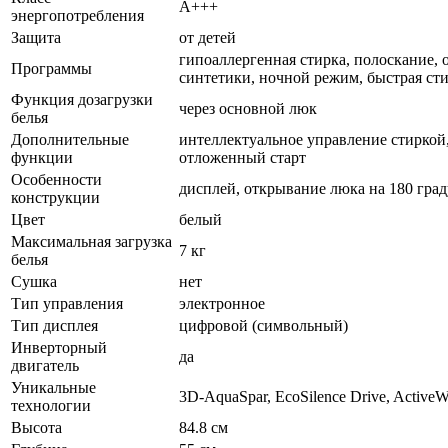
A+++
энергопотребления
Защита
от детей
гипоаллергенная стирка, полоскание, 
Программы
синтетики, ночной режим, быстрая ст
Функция дозагрузки
через основной люк
белья
Дополнительные
интеллектуальное управление стиркой,
функции
отложенный старт
Особенности
дисплей, открывание люка на 180 гра
конструкции
Цвет
белый
Максимальная загрузка
7 кг
белья
Сушка
нет
Тип управления
электронное
Тип дисплея
цифровой (символьный)
Инверторный
да
двигатель
Уникальные
3D-AquaSpar, EcoSilence Drive, ActiveWa
технологии
Высота
84.8 см