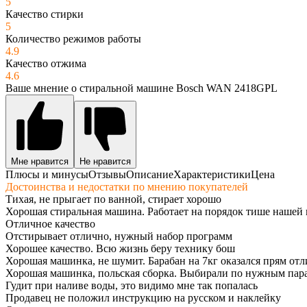
5
Качество стирки
5
Количество режимов работы
4.9
Качество отжима
4.6
Ваше мнение о стиральной машине Bosch WAN 2418GPL
Мне нравится
Не нравится
Плюсы и минусы
Отзывы
Описание
Характеристики
Цена
Достоинства и недостатки по мнению покупателей
Тихая, не прыгает по ванной, стирает хорошо
Хорошая стиральная машина. Работает на порядок тише нашей 
Отличное качество
Отстирывает отлично, нужный набор программ
Хорошее качество. Всю жизнь беру технику бош
Хорошая машинка, не шумит. Барабан на 7кг оказался прям отл
Хорошая машинка, польская сборка. Выбирали по нужным пара
Гудит при наливе воды, это видимо мне так попалась
Продавец не положил инструкцию на русском и наклейку