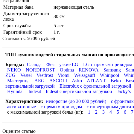
встраивания
Материал бака
нержавеющая сталь
Диаметр загрузочного
30 см
люка
Срок службы
5 лет
Гарантийный срок
1 г.
Стоимость: 56 095 рублей
ТОП лучших моделей стиральных машин по производител
Бренды:
Славда
Фея
узкие LG
LG с прямым приводом
NEKO
NORDFROST
Optima
RENOVA
Samsung
Sam
ZUG
Vestel
Vestfrost
Viomi
Weissgauff
Whirlpool
Whir
Мастерица
AEG
ASCOLI
Asko
ATLANT
Beko
Bos
вертикальной загрузкой
Electrolux с фронтальной загрузкой
Hyundai
Indesit
Indesit с вертикальной загрузкой
Jacky’s
Характеристики:
недорогие (до 30 000 рублей)
с фронталь
активаторные
с прямым приводом
с инверторным двигат
с максимальной загрузкой белья (кг):
1
2
3
4
5
6
7
Оцените статью