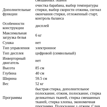
смешанных тканей
очистка барабана, выбор температуры
Дополнительные
стирки, выбор скорости отжима, сигнал
функции
окончания стирки, отложенный старт,
контроль баланса
Особенности
дисплей
конструкции
Максимальная
6 кг
загрузка белья
Сушка
нет
Тип управления
электронное
Тип дисплея
цифровой (символьный)
Инверторный
нет
двигатель
Высота
85 см
Глубина
40 см
Ширина
59.5 см
Вес
52 кг
быстрая стирка, дополнительное
полоскание, отжим, полоскание, стирка
Программы
деликатных тканей, стирка смешанных
тканей, стирка хлопка, экономичная
программа, Полоскание + отжим, Слив