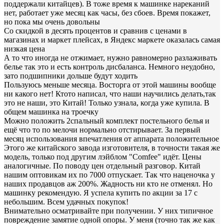
поддержали китайцев). В тоже время к машинке нареканий
нет, работает уже месяц как часы, без сбоев. Время покажет,
но пока мы очень довольны
Со скидкой в десять процентов и сравнив с ценами в
магазинах и маркет плейсах, в Яндекс маркете оказалась самая
низкая цена
А то что иногда не отжимает, нужно равномерно разлаживать
белье так это и есть контроль дисбаланса. Немного неудобно,
зато подшипники дольше будут ходить
Пользуюсь меньше месяца. Восторга от этой машины вообще
ни какого нет! Ктото написал, что наши научились делать,так
это не наши, это Китай! Только узнала, когда уже купила. В
общем машинка на троечку
Можно положить 2спальный комплект постельного белья и
ещё что то по мелочи нормально отстирывает. За первый
месяц использования впечатления от аппарата положительное
Этого же китайского завода изготовителя, в точности такая же
модель, только под другим лэйблом "Comfee" идёт. Цены
аналогичные. По поводу цен отдельный разговор. Китай
нашим оптовикам их по 7000 отпускает. Так что наценочка у
наших продавцов аж 200%. Жадность ни кто не отменял. Но
машинку рекомендую. Я успела купить по акции за 17 с
небольшим. Всем удачных покупок!
Внимательно осматривайте при получении. У них типичное
повреждение замятие одной опоры. У меня (точно так же как