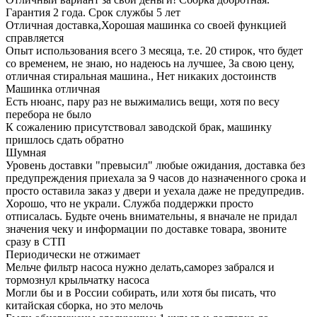
Гарантия 2 года. Срок службы 5 лет
Отличная доставка,Хорошая машинка со своей функцией
справляется
Опыт использования всего 3 месяца, т.е. 20 стирок, что будет
со временем, не знаю, но надеюсь на лучшее, За свою цену,
отличная стиральная машина., Нет никаких достоинств
Машинка отличная
Есть нюанс, пару раз не выжимались вещи, хотя по весу
перебора не было
К сожалению присутствовал заводской брак, машинку
пришлось сдать обратно
Шумная
Уровень доставки "превысил" любые ожидания, доставка без
предупреждения приехала за 9 часов до назначенного срока и
просто оставила заказ у двери и уехала даже не предупредив.
Хорошо, что не украли. Служба поддержки просто
отписалась. Будьте очень внимательны, я вначале не придал
значения чеку и информации по доставке товара, звоните
сразу в СТП
Периодически не отжимает
Мельче фильтр насоса нужно делать,саморез забрался и
тормознул крыльчатку насоса
Могли бы и в России собирать, или хотя бы писать, что
китайская сборка, но это мелочь