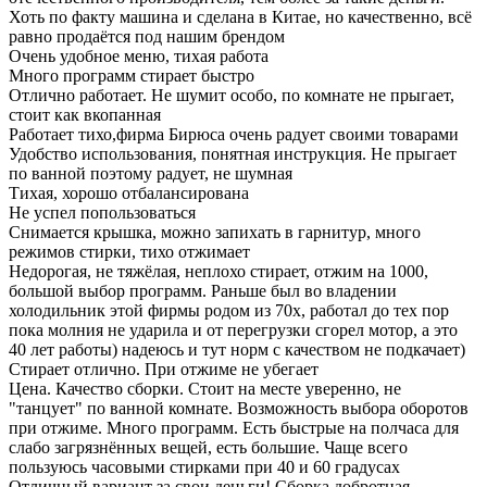
Хоть по факту машина и сделана в Китае, но качественно, всё
равно продаётся под нашим брендом
Очень удобное меню, тихая работа
Много программ стирает быстро
Отлично работает. Не шумит особо, по комнате не прыгает,
стоит как вкопанная
Работает тихо,фирма Бирюса очень радует своими товарами
Удобство использования, понятная инструкция. Не прыгает
по ванной поэтому радует, не шумная
Тихая, хорошо отбалансирована
Не успел попользоваться
Снимается крышка, можно запихать в гарнитур, много
режимов стирки, тихо отжимает
Недорогая, не тяжёлая, неплохо стирает, отжим на 1000,
большой выбор программ. Раньше был во владении
холодильник этой фирмы родом из 70х, работал до тех пор
пока молния не ударила и от перегрузки сгорел мотор, а это
40 лет работы) надеюсь и тут норм с качеством не подкачает)
Стирает отлично. При отжиме не убегает
Цена. Качество сборки. Стоит на месте уверенно, не
"танцует" по ванной комнате. Возможность выбора оборотов
при отжиме. Много программ. Есть быстрые на полчаса для
слабо загрязнённых вещей, есть большие. Чаще всего
пользуюсь часовыми стирками при 40 и 60 градусах
Отличный вариант за свои деньги! Сборка добротная.