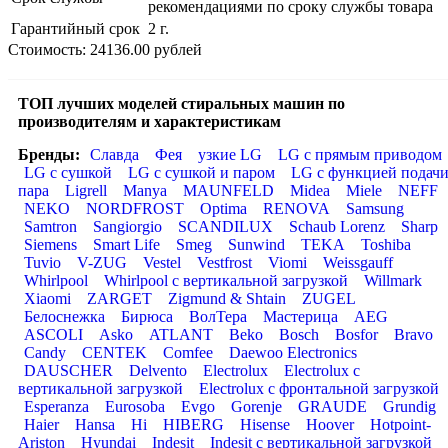
рекомендациями по сроку службы товара
Гарантийный срок
2 г.
Стоимость: 24136.00 рублей
ТОП лучших моделей стиральных машин по
производителям и характеристикам
Бренды:
Славда
Фея
узкие LG
LG с прямым приводом
LG с сушкой
LG с сушкой и паром
LG с функцией подач
пара
Ligrell
Manya
MAUNFELD
Midea
Miele
NEFF
NEKO
NORDFROST
Optima
RENOVA
Samsung
Samtron
Sangiorgio
SCANDILUX
Schaub Lorenz
Sharp
Siemens
Smart Life
Smeg
Sunwind
TEKA
Toshiba
Tuvio
V-ZUG
Vestel
Vestfrost
Viomi
Weissgauff
Whirlpool
Whirlpool с вертикальной загрузкой
Willmark
Xiaomi
ZARGET
Zigmund & Shtain
ZUGEL
Белоснежка
Бирюса
ВолТера
Мастерица
AEG
ASCOLI
Asko
ATLANT
Beko
Bosch
Bosfor
Bravo
Candy
CENTEK
Comfee
Daewoo Electronics
DAUSCHER
Delvento
Electrolux
Electrolux с
вертикальной загрузкой
Electrolux с фронтальной загрузкой
Esperanza
Eurosoba
Evgo
Gorenje
GRAUDE
Grundig
Haier
Hansa
Hi
HIBERG
Hisense
Hoover
Hotpoint-
Ariston
Hyundai
Indesit
Indesit с вертикальной загрузкой