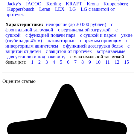
Jacky’s
JACOO
Korting
KRAFT
Krona
Kuppersberg
Kuppersbusch
Leran
LEX
LG
LG с защитой от
протечек
Характеристики:
недорогие (до 30 000 рублей)
с
фронтальной загрузкой
с вертикальной загрузкой
с
сушкой
с функцией подачи пара
с сушкой и паром
узкие
(глубина до 45см)
активаторные
с прямым приводом
с
инверторным двигателем
с функцией дозагрузки белья
с
защитой от детей
с защитой от протечек
встраиваемые
для установки под раковину
с максимальной загрузкой
белья (кг):
1
2
3
4
5
6
7
8
9
10
11
12
15
Оцените статью