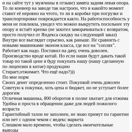
и на сайте тут у мужчины в отзыве) замята задняя левая опора.
То ли конвеер на заводе так настроен, что в какойто момент
ставит её неровно на чтото, то ли в коробке при погрузке и
транспортировке повреждается както. На работоспособность у
меня не повлияла, увидел что можно выкрутить посильнее эту
опору и встаёт крепко (не захотел заморачиваться с возвратом,
просто получил от Яндекса скидку на следующий заказ)
Внутри все выглядит серьезно, как раньше. Не сравнить с
новыми машинками эконом класса, где все на "соплях".
Работает как надо. Поставил на дачу, очень доволен.
Производство вроде китай. Но если наши будут давать такой
товар по такой цене я буду покупать нашу (нашу сделанную
по лицензии в китае) продукцию
Стирает,отжимает. Что ещё надо?)))
По мне норм
Своих денег определенно стоит. Покупкой очень доволен
Советую к покупки, хоть цена и бюджет, но не уступает более
дорогим
Отличная машинка, 800 оборотов в полне хватает для отжима
Удобна и проста в обращении даже для людей пожилого
возраста
Гарантийный талон не заполнен, не знаю примут по гарантии
или нет с одним чеком с яндекс маркета
Слишком мало времени, чтобы сделать окончательные
выводы