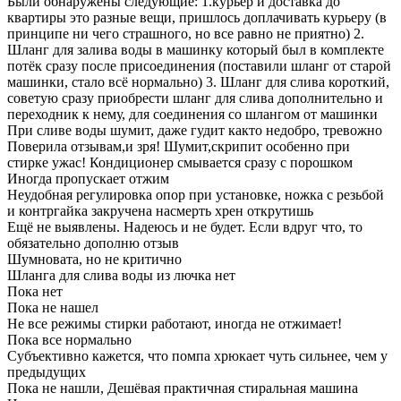
Были обнаружены следующие: 1.курьер и доставка до
квартиры это разные вещи, пришлось доплачивать курьеру (в
принципе ни чего страшного, но все равно не приятно) 2.
Шланг для залива воды в машинку который был в комплекте
потёк сразу после присоединения (поставили шланг от старой
машинки, стало всё нормально) 3. Шланг для слива короткий,
советую сразу приобрести шланг для слива дополнительно и
переходник к нему, для соединения со шлангом от машинки
При сливе воды шумит, даже гудит както недобро, тревожно
Поверила отзывам,и зря! Шумит,скрипит особенно при
стирке ужас! Кондиционер смывается сразу с порошком
Иногда пропускает отжим
Неудобная регулировка опор при установке, ножка с резьбой
и контргайка закручена насмерть хрен открутишь
Ещё не выявлены. Надеюсь и не будет. Если вдруг что, то
обязательно дополню отзыв
Шумновата, но не критично
Шланга для слива воды из лючка нет
Пока нет
Пока не нашел
Не все режимы стирки работают, иногда не отжимает!
Пока все нормально
Субъективно кажется, что помпа хрюкает чуть сильнее, чем у
предыдущих
Пока не нашли, Дешёвая практичная стиральная машина