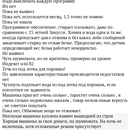
Надо выключать каждую программу
Их нет
Пока не выявил
Пока нет, используется месяц, 1,5 точно не помню
Пока не нашла
Программное обеспечение. стирает плоховато, даже по
сравнению с 15 летней Занусси. Химия и вода одна и та же.
иногда пропускает цикл отжима и без каких либо сообщений
заканчивает стирку не отжав белье. Предполагаю, что датчик
определяющий вес белья работает некорректно
Не выявил
Чуть шумновата, но не критично, примерно на уровне
Индезит wisl 82
Течь из под лотка для порошка!
По заявленным характеристикам производителя недостатков
нет
Чутьчуть подтекает вода из под лотка под порошок, если
поплотнее не задвинуть
Машинка прыгает очень сильно , тарахтит очень сильно , я
очень сильно недовольна заказом , товар нельзя никак вернуть
, не советую покупать
Пака нет, Объемные вещи не отжимает
Неплохая машинка куплена взамен вышедшей из строя
Хоршая машинка за свои деньги, но шумновата. На ночь не
включишь, хотя отложенные режим присутствует