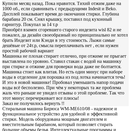
Купили месяц назад. Пока нравится. Тихий отжим даже на
1000 об., если сравнивать с предыдущими Indesit и Beko.
Дисплей показывает время до окончания стирки. Глубина
барабана 20 см. Снял крышку, поставил под кухонный
гарнитур. Покупал за 14 т.р
Приобрёл взамен сгоревшего старого индезита wisl 82 и не
пожалел, да дизайн своеобразный но принципиально не хотел
брать Индезит или Кэнди в эту стоимость. Лыжи самые
дешёвые от 24т.р, смысла переплачивать нет , если нужен
простой рабочий вариант
Машинка не плохая стирает отлично, при отжиме не прыгает
выставлена по уровню. Ставил стакан с водой на машинку
при стирке и отжиме для проверки вода даже не болтается.
Машинка стоит как влитая. Но есть один минус при наборе
воды в отделение для порошка из под лотка начинается течь!
И это в новой машинке! Пробовал уменьшить напор подачи
воды всё бесполезно. При чём у некоторых та же проблема
жаль что раньше не увидел отзывы о этой проблеме. Так что
этот минус перечеркивает все плюсы!
Заказ не получилось вернуть !!
Стиральная машина Бирюса WM-ME610/08 - надежное и
функциональное устройство для удобной и эффективной
стирки. Модель оборудована мощным двигателем и
вместительным барабаном, который позволяет стирать
большие объемы белья. Интеллектуальные программы и