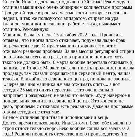
Спасибо Яндекс доставке, подняли на 3й этаж! Рекомендую,
отличная машинка с очень обширным количеством программ
Трое детей ,трое взрослых, частые гости ,которые гостят по
недели, и так же пользуются аппаратом, стирает на ура.
Главное, машинки не слышно, работает тихо, выжимает
отлично. Рекомендую
Машинка была куплена 15 декабря 2022 года. Прочитала
отзывы , что иногда плохо отжимает, подумала ладно брак
встречается везде. Стирает машинка хорошо. Но вот с
отжимом реальная проблема. За два месяца регулярной стирки
не отжимала всего два раза, но в принципе немного, хотя
такого не должно быть. 6 марта вообще перестала отжимать ((
написала в Яндекс Маркет, сказали писать продавцу, написала
продавцу, там сказали обращаться в сервисный центр, нашла
телефон ближайшего сервисного центра, но пока не звонила
... через два дня машинка начала отжимать опять... а вот
сегодня 25 марта опять перестала... это очень сильно
напрягает и раздражает, не знаю что делать...буду наверное в
понедельник звонить в сервисный центр. Это конечно не
дело, проблемы с отжимом есть реальные. Даже на программе
отжим сегодня не отжимает
Вцелом отличная приятная в использовании вещь
Долгое время пользовались Индезитом и Беко, обе вышли из
строя относительно скоро. Беко вообще сошла вся эмаль за 2
года! Решили поощрить отечественного производителя (но