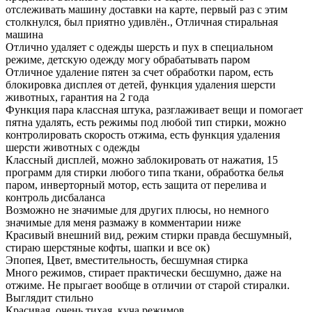
отслеживать машину доставки на карте, первый раз с этим
столкнулся, был приятно удивлён., Отличная стиральная
машина
Отлично удаляет с одежды шерсть и пух в специальном
режиме, детскую одежду могу обрабатывать паром
Отличное удаление пятен за счет обработки паром, есть
блокировка дисплея от детей, функция удаления шерсти
животных, гарантия на 2 года
Функция пара классная штука, разглаживает вещи и помогает
пятна удалять, есть режимы под любой тип стирки, можно
контролировать скорость отжима, есть функция удаления
шерсти животных с одежды
Классный дисплей, можно заблокировать от нажатия, 15
программ для стирки любого типа ткани, обработка белья
паром, инверторный мотор, есть защита от перелива и
контроль дисбаланса
Возможно не значимые для других плюсы, но немного
значимые для меня размажу в комментарии ниже
Красивый внешний вид, режим стирки правда бесшумный,
стираю шерстяные кофты, шапки и все ок)
Эпопея, Цвет, вместительность, бесшумная стирка
Много режимов, стирает практически бесшумно, даже на
отжиме. Не прыгает вообще в отличии от старой стиралки.
Выглядит стильно
Красивая, очень тихая, куча режимов