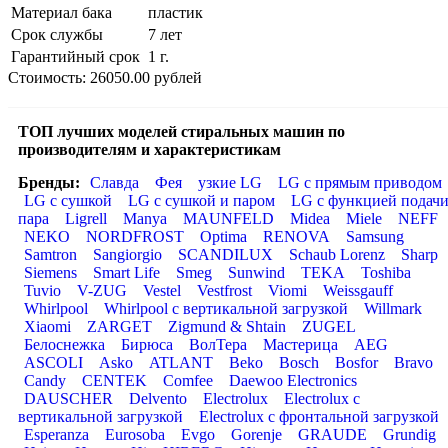
Материал бака
пластик
Срок службы
7 лет
Гарантийный срок
1 г.
Стоимость: 26050.00 рублей
ТОП лучших моделей стиральных машин по
производителям и характеристикам
Бренды:
Славда
Фея
узкие LG
LG с прямым приводом
LG с сушкой
LG с сушкой и паром
LG с функцией подач
пара
Ligrell
Manya
MAUNFELD
Midea
Miele
NEFF
NEKO
NORDFROST
Optima
RENOVA
Samsung
Samtron
Sangiorgio
SCANDILUX
Schaub Lorenz
Sharp
Siemens
Smart Life
Smeg
Sunwind
TEKA
Toshiba
Tuvio
V-ZUG
Vestel
Vestfrost
Viomi
Weissgauff
Whirlpool
Whirlpool с вертикальной загрузкой
Willmark
Xiaomi
ZARGET
Zigmund & Shtain
ZUGEL
Белоснежка
Бирюса
ВолТера
Мастерица
AEG
ASCOLI
Asko
ATLANT
Beko
Bosch
Bosfor
Bravo
Candy
CENTEK
Comfee
Daewoo Electronics
DAUSCHER
Delvento
Electrolux
Electrolux с
вертикальной загрузкой
Electrolux с фронтальной загрузкой
Esperanza
Eurosoba
Evgo
Gorenje
GRAUDE
Grundig