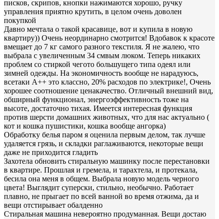
писков, скрипов, кнопки нажимаются хорошо, ручку
управления приятно крутить, в целом очень доволен
покупкой
Давно мечтала о такой красавице, вот и купила в новую
квартиру)) Очень неординарно смотрится! Вдобавок к красоте
вмещает до 7 кг самого разного текстиля. Я не жалею, что
выбрала с увеличенным 34 смвым люком. Теперь никаких
проблем со стиркой чегото большущего типа одеял или
зимней одежды. На экономичность вообще не нарадуюсь,
всетаки А++ это классно, 20% расходов по электрике!, Очень
хорошее соотношение ценакачество. Отличный внешний вид,
обширный функционал, энергоэффективность тоже на
высоте, достаточно тихая. Имеется интересная функция
против шерсти домашних животных, что для нас актуально (
кот и кошка пушистики, кошка вообще ангорка)
Обработку белья паром я оценила первым делом, так лучше
удаляется грязь, и складки раглаживаются, некоторые вещи
даже не приходится гладить
Захотела обновить стиральную машинку после перестановки
в квартире. Прошлая и гремела, и тарахтела, и протекала,
бесила она меня в общем. Выбрала новую модель черного
цвета! Выглядит суперски, стильно, необычно. Работает
плавно, не прыгает по всей ванной во время отжима, да и
вещи отстирывает обалденно
Стиральная машина невероятно продуманная. Вещи достаю