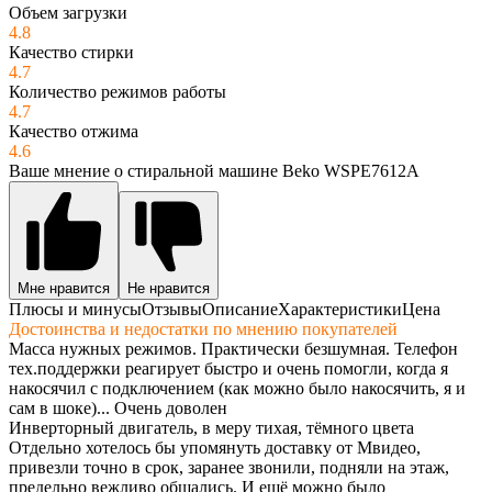
Объем загрузки
4.8
Качество стирки
4.7
Количество режимов работы
4.7
Качество отжима
4.6
Ваше мнение о стиральной машине Beko WSPE7612A
Мне нравится
Не нравится
Плюсы и минусы
Отзывы
Описание
Характеристики
Цена
Достоинства и недостатки по мнению покупателей
Масса нужных режимов. Практически безшумная. Телефон
тех.поддержки реагирует быстро и очень помогли, когда я
накосячил с подключением (как можно было накосячить, я и
сам в шоке)... Очень доволен
Инверторный двигатель, в меру тихая, тёмного цвета
Отдельно хотелось бы упомянуть доставку от Мвидео,
привезли точно в срок, заранее звонили, подняли на этаж,
предельно вежливо общались. И ещё можно было