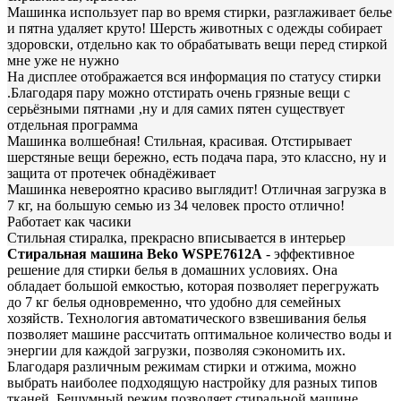
Машинка использует пар во время стирки, разглаживает белье
и пятна удаляет круто! Шерсть животных с одежды собирает
здоровски, отдельно как то обрабатывать вещи перед стиркой
мне уже не нужно
На дисплее отображается вся информация по статусу стирки
.Благодаря пару можно отстирать очень грязные вещи с
серьёзными пятнами ,ну и для самих пятен существует
отдельная программа
Машинка волшебная! Стильная, красивая. Отстирывает
шерстяные вещи бережно, есть подача пара, это классно, ну и
защита от протечек обнадёживает
Машинка невероятно красиво выглядит! Отличная загрузка в
7 кг, на большую семью из 34 человек просто отлично!
Работает как часики
Стильная стиралка, прекрасно вписывается в интерьер
Стиральная машина Beko WSPE7612A
- эффективное
решение для стирки белья в домашних условиях. Она
обладает большой емкостью, которая позволяет перегружать
до 7 кг белья одновременно, что удобно для семейных
хозяйств. Технология автоматического взвешивания белья
позволяет машине рассчитать оптимальное количество воды и
энергии для каждой загрузки, позволяя сэкономить их.
Благодаря различным режимам стирки и отжима, можно
выбрать наиболее подходящую настройку для разных типов
тканей. Бешумный режим позволяет стиральной машине