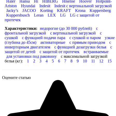
Haier
Hansa
Hi
HIBERG
Hisense
Hoover
Hotpoint-
Ariston
Hyundai
Indesit
Indesit с вертикальной загрузкой
Jacky’s
JACOO
Korting
KRAFT
Krona
Kuppersberg
Kuppersbusch
Leran
LEX
LG
LG с защитой от
протечек
Характеристики:
недорогие (до 30 000 рублей)
с
фронтальной загрузкой
с вертикальной загрузкой
с
сушкой
с функцией подачи пара
с сушкой и паром
узкие
(глубина до 45см)
активаторные
с прямым приводом
с
инверторным двигателем
с функцией дозагрузки белья
с
защитой от детей
с защитой от протечек
встраиваемые
для установки под раковину
с максимальной загрузкой
белья (кг):
1
2
3
4
5
6
7
8
9
10
11
12
15
Оцените статью