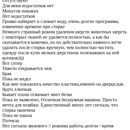
Отсутствуют
Для меня недостатков нет
Минусов никаких
Нет недостатков
Громко набирает и сливает воду, очень долгие программы,
изменение времени при стирке
Немного странный режим удаления шерсти животных шерсть
с некоторых тканей не удаляется полностью, а как бы
скатывается в комочки, но их действительно намного легче
удалить после стирки вручную, чем полностью чистить
одежду после кучи мелких шерстинок полежавших на ней
котиков))))
Все супер
Тяжело открывается люк
Брак
Пока не видел
Как мне показалось качество пластика,именно на дверце,как
будто хлюпкая
Бывает плохо отжимает мнет белье
Пока не выявлено, Отличная бесшумная машина. Просто
мечта для хозяйки. Единственный минус нет сигнала, что
стирка окончена
Пока не нашла
Потекла
Нет сигнала звукового // режимы работы долгие / время