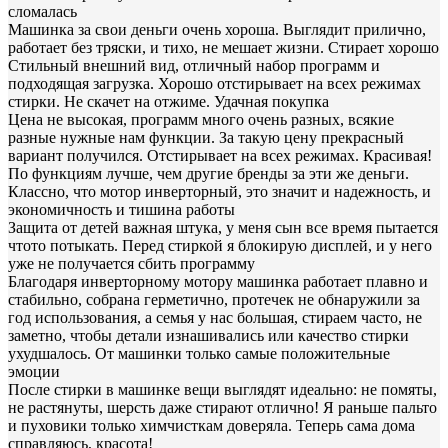
сломалась
Машинка за свои деньги очень хороша. Выглядит прилично,
работает без тряски, и тихо, не мешает жизни. Стирает хорошо
Стильный внешний вид, отличный набор программ и
подходящая загрузка. Хорошо отстирывает на всех режимах
стирки. Не скачет на отжиме. Удачная покупка
Цена не высокая, программ много очень разных, всякие
разные нужные нам функции. За такую цену прекрасный
вариант получился. Отстирывает на всех режимах. Красивая!
По функциям лучше, чем другие бренды за эти же деньги.
Классно, что мотор инверторный, это значит и надежность, и
экономичность и тишина работы
Защита от детей важная штука, у меня сын все время пытается
чтото потыкать. Перед стиркой я блокирую дисплей, и у него
уже не получается сбить программу
Благодаря инверторному мотору машинка работает плавно и
стабильно, собрана герметично, протечек не обнаружили за
год использования, а семья у нас большая, стираем часто, не
заметно, чтобы детали изнашивались или качество стирки
ухудшалось. От машинки только самые положительные
эмоции
После стирки в машинке вещи выглядят идеально: не помяты,
не растянуты, шерсть даже стирают отлично! Я раньше пальто
и пуховики только химчисткам доверяла. Теперь сама дома
справляюсь, красота!