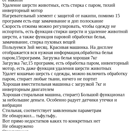
Удаление шерсти животных, есть стирка с паром, тихий
инверторный мотор
Нагревательный элемент с защитой от накипи, помимо 15
программ есть еще замачивание и доп полоскание
Скорость отжима можно регулировать, чтобы одежду не
испортить, есть функция стирки шерсти и удаление животной
шерсти, а также функция паровой обработки белья,
замачивание, стирка пуховых вещей
Пользуемся 3ий месяц. Красивая машинка. На дисплее
отображается вся нужная информация,обработка белья
паром,15программ. Загрузка белья хорошая 7кг
Загрузка 7кг,15 программ, есть обработка паром, инвенторный
мотор, есть даже функция удаления шерсти животных
Удалет кошачью шерсть с одежды, можно включить обработку
паром, стирает любые ткани, ничего не портит
Хорошая вместитильная машинка с загрузкой 7кг и
инверторным двигателем
Хорошая стиральная машина, стирает) Большой функционал
за небольшие деньги. Особенно радует датчики утечки и
вибрации
Стильная, соответствует заявленным параметрам
Не обнаружил... тьфу.тьфу..
Вот прямо недостатков каких то конкретных нет
Не обнаружено