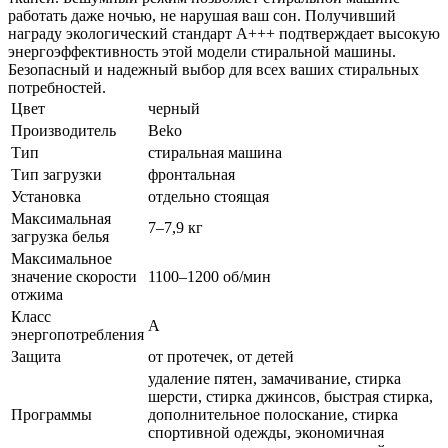
работать даже ночью, не нарушая ваш сон. Получивший
награду экологический стандарт A+++ подтверждает высокую
энергоэффективность этой модели стиральной машины.
Безопасный и надежный выбор для всех ваших стиральных
потребностей.
Цвет
черный
Производитель
Beko
Тип
стиральная машина
Тип загрузки
фронтальная
Установка
отдельно стоящая
Максимальная
7–7,9 кг
загрузка белья
Максимальное
значение скорости
1100–1200 об/мин
отжима
Класс
A
энергопотребления
Защита
от протечек, от детей
удаление пятен, замачивание, стирка
шерсти, стирка джинсов, быстрая стирка,
Программы
дополнительное полоскание, стирка
спортивной одежды, экономичная