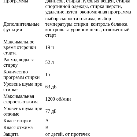
Программы
джинсов, стирка пуховых вещей, стирка
спортивной одежды, стирка шерсти,
удаление пятен, экономичная программа
выбор скорости отжима, выбор
Дополнительные
температуры стирки, контроль баланса,
функции
контроль за уровнем пены, отложенный
старт
Максимальное
время отсрочки
19 ч
старта
Расход воды за
52 л
стирку
Количество
15
программ стирки
Уровень шума при
63 дБ
стирке
Максимальная
1200 об/мин
скорость отжима
Уровень шума при
77 дБ
отжиме
Класс стирки
A
Класс отжима
B
Защита
от детей, от протечек