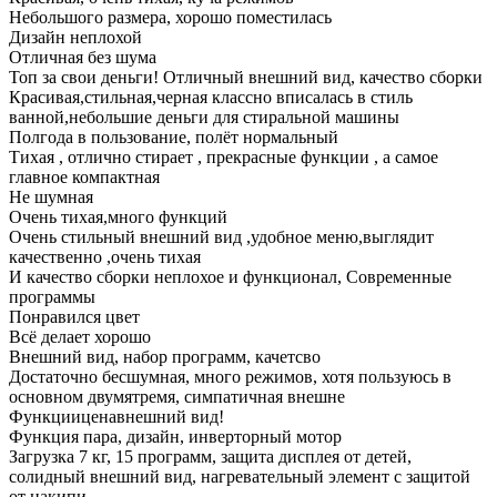
Небольшого размера, хорошо поместилась
Дизайн неплохой
Отличная без шума
Топ за свои деньги! Отличный внешний вид, качество сборки
Красивая,стильная,черная классно вписалась в стиль
ванной,небольшие деньги для стиральной машины
Полгода в пользование, полëт нормальный
Тихая , отлично стирает , прекрасные функции , а самое
главное компактная
Не шумная
Очень тихая,много функций
Очень стильный внешний вид ,удобное меню,выглядит
качественно ,очень тихая
И качество сборки неплохое и функционал, Современные
программы
Понравился цвет
Всё делает хорошо
Внешний вид, набор программ, качетсво
Достаточно бесшумная, много режимов, хотя пользуюсь в
основном двумятремя, симпатичная внешне
Функцииценавнешний вид!
Функция пара, дизайн, инверторный мотор
Загрузка 7 кг, 15 программ, защита дисплея от детей,
солидный внешний вид, нагревательный элемент с защитой
от накипи