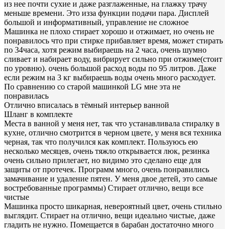
из нее почти сухие и даже разглаженные, на глажку трачу
меньше времени. Это изза функции подачи пара. Дисплей
большой и информативный, управление не сложное
Машинка не плохо стирает хорошо и отжимает, но очень не
понравилось что при стирке прибавляет время, может стирать
по 34часа, хотя режим выбираешь на 2 часа, очень шумно
сливает и набирает воду, вибрирует сильно при отжиме(стоит
по уровню). очень большой расход воды по 95 литров. Даже
если режим на 3 кг выбираешь воды очень много расходует.
По сравнению со старой машинкой LG мне эта не
понравилась
Отлично вписалась в тёмный интерьер ванной
Шланг в комплекте
Места в ванной у меня нет, так что устанавливала стиралку в
кухне, отлично смотрится в черном цвете, у меня вся техника
черная, так что получился как комплект. Пользуюсь ею
несколько месяцев, очень тяжло открывается люк, резинка
очень сильно прилегает, но видимо это сделано еще для
защиты от протечек. Программ много, очень понравились
замачивание и удаление пятен. У меня двое детей, это самые
востребованные программы) Стирает отлично, вещи все
чистые
Машинка просто шикарная, невероятный цвет, очень стильно
выглядит. Стирает на отлично, вещи идеально чистые, даже
гладить не нужно. Помещается в барабан достаточно много