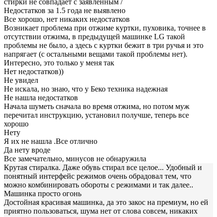
стирки не совпадает с заявленным /
Недостатков за 1.5 года не выявлено
Все хорошо, нет никаких недостатков
Возникает проблема при отжиме куртки, пуховика, точнее в
отсутствии отжима, в предыдущей машинке LG такой
проблемы не было, а здесь с куртки бежит в три ручья и это
напрягает (с остальными вещами такой проблемы нет).
Интересно, это только у меня так
Нет недостатков))
Не увидел
Не искала, но знаю, что у Беко техника надежная
Не нашла недостатков
Начала шуметь сначала во время отжима, но потом муж
перечитал инструкцию, установил получше, теперь все
хорошо
Нету
Я их не нашла .Все отлично
Да нету вроде
Все замечательно, минусов не обнаружила
Крутая стиралка. Даже обувь стирал все целое... Удобный и
понятный интерфейс режимов очень обрадовал тем, что
можно комбинировать обороты с режимами и так далее..
Машинка просто огонь
Достойная красивая машинка, да это закос на премиум, но ей
приятно пользоваться, шума нет от слова совсем, никаких