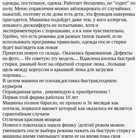
одежды, постельное, одеяла. Работает бесшумно, не "ездит" по
полу. Меню управления можно заблокировать от случайных
нажатий, поэтому если дома есть дети, эта функция наверняка
пригодится. Машинка подойдет даже тем, у кого аллергия,
никакого дискомфорта не испытываю, хотя и
экспериментирую с порошками, а я к ним чувствительна.
Удобно, что есть режимы для разных типов тканей, если
использовать программы правильно, одежда после стирки
будет выглядеть как новая
Привезли новую со склада.. Оказалась бракованная. Дефекты
на фото.... Не советую эту модель.... Вдавлена кнопка быстрой
стирки, ржавый болт на обратной стороне люка...большая
щель между корпусом и крышкой люка для загрузки
порошка....
В целом машина не плохая,доставка быстрая,подняли
курьером
Оправданная цена , рекомендую к приобретению !
Первая этой фирмы работала 10 лет
Машинка полное барахло, не прошло и 3х месяцав как
потекла, порвался манжет который как оказалось не является
гарантийным случаем
Отличная красивая мощная
Немного покопалась нашла фишку /долгий режим можно
уменьшить после выбора режима нажать на быструю стирку и
машинка время уменьшает/ взяли ее на время пока своя