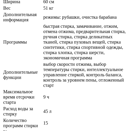
Ширина
60 см
Вес
51 кг
Дополнительная
режимы: рубашки, очистка барабана
информация
быстрая стирка, замачивание, отжим,
отмена отжима, предварительная стирка,
ручная стирка, стирка деликатных
Программы
тканей, стирка пуховых вещей, стирка
синтетики, стирка спортивной одежды,
стирка хлопка, стирка шерсти,
экономичная программа
выбор скорости отжима, выбор
температуры стирки, интеллектуальное
Дополнительные
управление стиркой, контроль баланса,
функции
контроль за уровнем пены, отложенный
старт
Максимальное
время отсрочки
9 ч
старта
Расход воды за
45 л
стирку
Количество
15
программ стирки