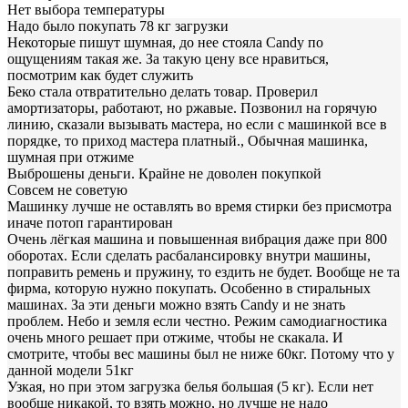
Нет выбора температуры
Надо было покупать 78 кг загрузки
Некоторые пишут шумная, до нее стояла Candy по
ощущениям такая же. За такую цену все нравиться,
посмотрим как будет служить
Беко стала отвратительно делать товар. Проверил
амортизаторы, работают, но ржавые. Позвонил на горячую
линию, сказали вызывать мастера, но если с машинкой все в
порядке, то приход мастера платный., Обычная машинка,
шумная при отжиме
Выброшены деньги. Крайне не доволен покупкой
Совсем не советую
Машинку лучше не оставлять во время стирки без присмотра
иначе потоп гарантирован
Очень лёгкая машина и повышенная вибрация даже при 800
оборотах. Если сделать расбалансировку внутри машины,
поправить ремень и пружину, то ездить не будет. Вообще не та
фирма, которую нужно покупать. Особенно в стиральных
машинах. За эти деньги можно взять Candy и не знать
проблем. Небо и земля если честно. Режим самодиагностика
очень много решает при отжиме, чтобы не скакала. И
смотрите, чтобы вес машины был не ниже 60кг. Потому что у
данной модели 51кг
Узкая, но при этом загрузка белья большая (5 кг). Если нет
вообще никакой, то взять можно, но лучше не надо