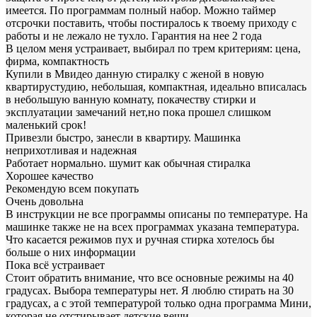
имеется. По программам полный набор. Можно таймер
отсрочки поставить, чтобы постиралось к твоему приходу с
работы и не лежало не тухло. Гарантия на нее 2 года
В целом меня устраивает, выбирал по трем критериям: цена,
фирма, компактность
Купили в Мвидео данную стиралку с женой в новую
квартирустудию, небольшая, компактная, идеально вписалась
в небольшую ванную комнату, покачеству стирки и
эксплуатации замечаний нет,но пока прошел слишком
маленький срок!
Привезли быстро, занесли в квартиру. Машинка
неприхотливая и надежная
Работает нормально. шумит как обычная стиралка
Хорошее качество
Рекомендую всем покупать
Очень довольна
В инструкции не все программы описаны по температуре. На
машинке также не на всех программах указана температура.
Что касается режимов пух и ручная стирка хотелось бы
больше о них информации
Пока всё устраивает
Стоит обратить внимание, что все основные режимы на 40
градусах. Выбора температуры нет. Я люблю стирать на 30
градусах, а с этой температурой только одна программа Мини,
которая не отстирывает детские вещи