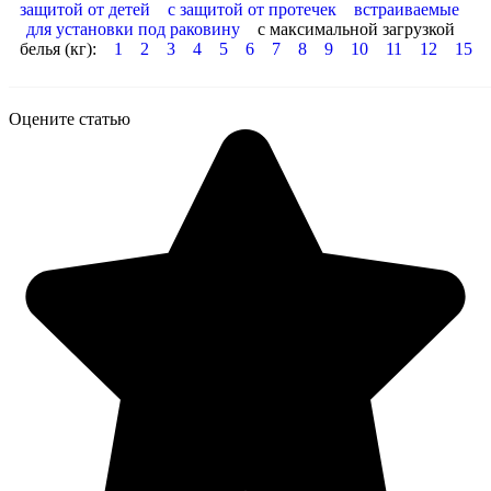
защитой от детей
с защитой от протечек
встраиваемые
для установки под раковину
с максимальной загрузкой
белья (кг):
1
2
3
4
5
6
7
8
9
10
11
12
15
Оцените статью