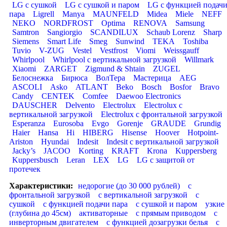
LG с сушкой
LG с сушкой и паром
LG с функцией подач
пара
Ligrell
Manya
MAUNFELD
Midea
Miele
NEFF
NEKO
NORDFROST
Optima
RENOVA
Samsung
Samtron
Sangiorgio
SCANDILUX
Schaub Lorenz
Sharp
Siemens
Smart Life
Smeg
Sunwind
TEKA
Toshiba
Tuvio
V-ZUG
Vestel
Vestfrost
Viomi
Weissgauff
Whirlpool
Whirlpool с вертикальной загрузкой
Willmark
Xiaomi
ZARGET
Zigmund & Shtain
ZUGEL
Белоснежка
Бирюса
ВолТера
Мастерица
AEG
ASCOLI
Asko
ATLANT
Beko
Bosch
Bosfor
Bravo
Candy
CENTEK
Comfee
Daewoo Electronics
DAUSCHER
Delvento
Electrolux
Electrolux с
вертикальной загрузкой
Electrolux с фронтальной загрузкой
Esperanza
Eurosoba
Evgo
Gorenje
GRAUDE
Grundig
Haier
Hansa
Hi
HIBERG
Hisense
Hoover
Hotpoint-
Ariston
Hyundai
Indesit
Indesit с вертикальной загрузкой
Jacky’s
JACOO
Korting
KRAFT
Krona
Kuppersberg
Kuppersbusch
Leran
LEX
LG
LG с защитой от
протечек
Характеристики:
недорогие (до 30 000 рублей)
с
фронтальной загрузкой
с вертикальной загрузкой
с
сушкой
с функцией подачи пара
с сушкой и паром
узкие
(глубина до 45см)
активаторные
с прямым приводом
с
инверторным двигателем
с функцией дозагрузки белья
с