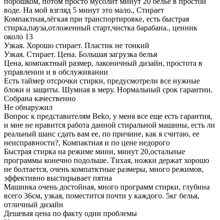
порошком, потом просто мусолит минут 20 бельё в простой
воде. На мой взгляд 5 минут это мало., Стирает
Компактная,лёгкая при транспортировке, есть быстрая
стирка,пауза,отложенный старт,чистка барабана., ценник
около 13
Узкая. Хорошо стирает. Пластик не тонкий
Узкая. Стирает. Цена. Большая загрузка белья
Цена, компактный размер, лаконичный дизайн, простота в
управлении и в обслуживании
Есть таймер отсрочки стирки, предусмотрели все нужные
блоки и защиты. Шумная в меру. Нормальный срок гарантии.
Собрана качественно
Не обнаружил
Вопрос к представителям Beko, у меня все еще есть гарантия,
и мне не нравится работа данной стиральной машины, есть ли
реальный шанс сдать вам ее, по причине, как я считаю, ее
неисправности?, Компактная и по цене недорого
Быстрая стирка на режиме мини, минут 20,остальные
программы конечно подольше. Тихая, ножки держат хорошо
не болтается, очень компатктные размеры, много режимов,
эффективно выстирывает пятна
Машинка очень достойная, много программ стирки, глубина
всего 36см, узкая, поместится почти у каждого. 5кг белья,
отличный дизайн
Дешевая цена по факту одни проблемы