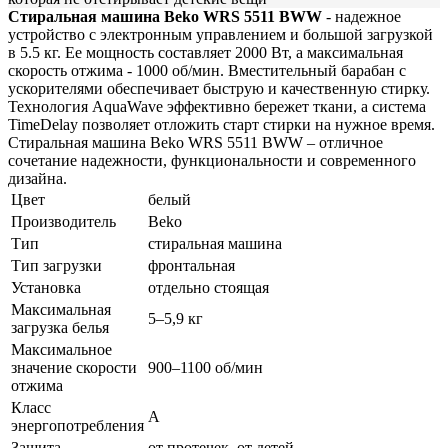
Стиральная машина Beko WRS 5511 BWW
- надежное
устройство с электронным управлением и большой загрузкой
в 5.5 кг. Ее мощность составляет 2000 Вт, а максимальная
скорость отжима - 1000 об/мин. Вместительный барабан с
ускорителями обеспечивает быструю и качественную стирку.
Технология AquaWave эффективно бережет ткани, а система
TimeDelay позволяет отложить старт стирки на нужное время.
Стиральная машина Beko WRS 5511 BWW – отличное
сочетание надежности, функциональности и современного
дизайна.
Цвет
белый
Производитель
Beko
Тип
стиральная машина
Тип загрузки
фронтальная
Установка
отдельно стоящая
Максимальная
5–5,9 кг
загрузка белья
Максимальное
значение скорости
900–1100 об/мин
отжима
Класс
A
энергопотребления
Защита
от протечек, от детей