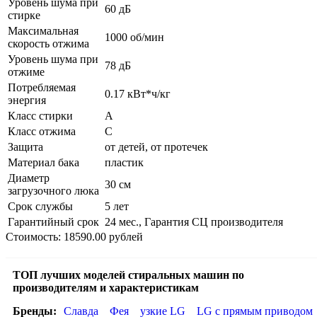
Уровень шума при
60 дБ
стирке
Максимальная
1000 об/мин
скорость отжима
Уровень шума при
78 дБ
отжиме
Потребляемая
0.17 кВт*ч/кг
энергия
Класс стирки
A
Класс отжима
C
Защита
от детей, от протечек
Материал бака
пластик
Диаметр
30 см
загрузочного люка
Срок службы
5 лет
Гарантийный срок
24 мес., Гарантия СЦ производителя
Стоимость: 18590.00 рублей
ТОП лучших моделей стиральных машин по
производителям и характеристикам
Бренды:
Славда
Фея
узкие LG
LG с прямым приводом