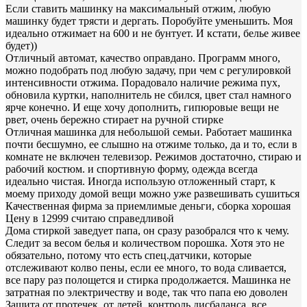
Если ставить машинку на максимальный отжим, любую
машинку будет трясти и дергать. Поробуйте уменьшить. Моя
идеально отжимает на 600 и не бунтует. И кстати, белье живее
будет))
Отличный автомат, качество оправдано. Программ много,
можно подобрать под любую задачу, при чем с регулировкой
интенсивности отжима. Порадовало наличие режима пух,
обновила куртки, наполнитель не сбился, цвет стал намного
ярче конечно. И еще хочу дополнить, гипюровые вещи не
рвет, очень бережно стирает на ручной стирке
Отличная машинка для небольшой семьи. Работает машинка
почти бесшумно, ее слышно на отжиме только, да и то, если в
комнате не включен телевизор. Режимов достаточно, стираю и
рабочий костюм. и спортивную форму, одежда всегда
идеально чистая. Иногда использую отложенный старт, к
моему приходу домой вещи можно уже развешивать сушиться
Качественная фирма за приемлимые деньги, сборка хорошая
Цену в 12999 считаю справедливой
Дома стиркой заведует папа, он сразу разобрался что к чему.
Следит за весом белья и количеством порошка. Хотя это не
обязательно, потому что есть спец.датчики, которые
отслеживают колво пены, если ее много, то вода сливается,
все пару раз полощется и стирка продолжается. Машинка не
затратная по электричеству и воде, так что папа ею доволен
Защита от протечек, от детей, контроль дисбаланса, все