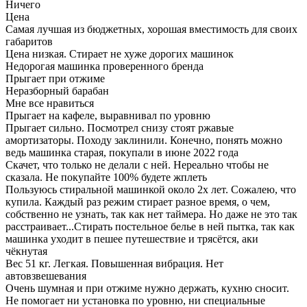
Ничего
Цена
Самая лучшая из бюджетных, хорошая вместимость для своих
габаритов
Цена низкая. Стирает не хуже дорогих машинок
Недорогая машинка проверенного бренда
Прыгает при отжиме
Неразборный барабан
Мне все нравиться
Прыгает на кафеле, выравнивал по уровню
Прыгает сильно. Посмотрел снизу стоят ржавые
амортизаторы. Походу заклинили. Конечно, понять можно
ведь машинка старая, покупали в июне 2022 года
Скачет, что только не делали с ней. Нереально чтобы не
сказала. Не покупайте 100% будете жплеть
Пользуюсь стиральной машинкой около 2х лет. Сожалею, что
купила. Каждый раз режим стирает разное время, о чем,
собственно не узнать, так как нет таймера. Но даже не это так
расстраивает...Стирать постельное белье в ней пытка, так как
машинка уходит в пешее путешествие и трясётся, аки
чёкнутая
Вес 51 кг. Легкая. Повышенная вибрация. Нет
автовзвешевания
Очень шумная и при отжиме нужно держать, кухню сносит.
Не помогает ни установка по уровню, ни специальные