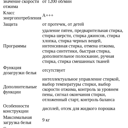
значение скорости
от 1200 об/мин
отжима
Класс
A+++
энергопотребления
Защита
от протечек, от детей
удаление пятен, предварительная стирка,
стирка шерсти, стирка джинсов, стирка
хлопка, стирка черных вещей,
Программы
интенсивная стирка, отмена отжима,
стирка синтетики, быстрая стирка,
дополнительное полоскание, ручная
стирка, стирка смешанных тканей
Функция
отсутствует
дозагрузки белья
интеллектуальное управление стиркой,
выбор температуры стирки, выбор
Дополнительные
скорости отжима, контроль за уровнем
функции
пены, сигнал окончания стирки,
отложенный старт, контроль баланса
Особенности
дисплей, отсек для жидкого порошка
конструкции
Максимальная
9 кг
загрузка белья