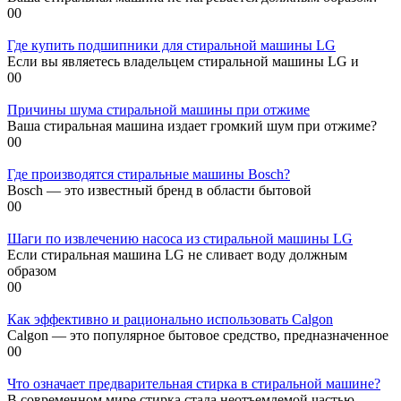
0
0
Где купить подшипники для стиральной машины LG
Если вы являетесь владельцем стиральной машины LG и
0
0
Причины шума стиральной машины при отжиме
Ваша стиральная машина издает громкий шум при отжиме?
0
0
Где производятся стиральные машины Bosch?
Bosch — это известный бренд в области бытовой
0
0
Шаги по извлечению насоса из стиральной машины LG
Если стиральная машина LG не сливает воду должным
образом
0
0
Как эффективно и рационально использовать Calgon
Calgon — это популярное бытовое средство, предназначенное
0
0
Что означает предварительная стирка в стиральной машине?
В современном мире стирка стала неотъемлемой частью