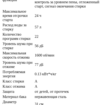
контроль за уровнем пены, отложенный
старт, сигнал окончания стирки
Максимальное
время отсрочки
24 ч
старта
Расход воды за
57 л
стирку
Количество
22
программ стирки
Уровень шума при
56 дБ
стирке
Максимальная
1600 об/мин
скорость отжима
Уровень шума при
77 дБ
отжиме
Потребляемая
0.13 кВт*ч/кг
энергия
Класс стирки
A
Класс отжима
A
Защита
от детей, от протечек
Материал бака
нержавеющая сталь
Диаметр
31 см