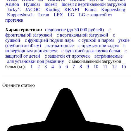
Ariston
Hyundai
Indesit
Indesit с вертикальной загрузкой
Jacky’s
JACOO
Korting
KRAFT
Krona
Kuppersberg
Kuppersbusch
Leran
LEX
LG
LG с защитой от
протечек
Характеристики:
недорогие (до 30 000 рублей)
с
фронтальной загрузкой
с вертикальной загрузкой
с
сушкой
с функцией подачи пара
с сушкой и паром
узкие
(глубина до 45см)
активаторные
с прямым приводом
с
инверторным двигателем
с функцией дозагрузки белья
с
защитой от детей
с защитой от протечек
встраиваемые
для установки под раковину
с максимальной загрузкой
белья (кг):
1
2
3
4
5
6
7
8
9
10
11
12
15
Оцените статью