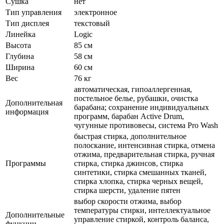
Сушка
нет
Тип управления
электронное
Тип дисплея
текстовый
Линейка
Logic
Высота
85 см
Глубина
58 см
Ширина
60 см
Вес
76 кг
автоматическая, гипоаллергенная,
постельное белье, рубашки, очистка
Дополнительная
барабана; сохранение индивидуальных
информация
программ, барабан Active Drum,
чугунные противовесы, система Pro Wash
быстрая стирка, дополнительное
полоскание, интенсивная стирка, отмена
отжима, предварительная стирка, ручная
Программы
стирка, стирка джинсов, стирка
синтетики, стирка смешанных тканей,
стирка хлопка, стирка черных вещей,
стирка шерсти, удаление пятен
выбор скорости отжима, выбор
температуры стирки, интеллектуальное
Дополнительные
управление стиркой, контроль баланса,
функции