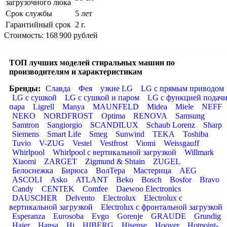
загрузочного люка
Срок службы
5 лет
Гарантийный срок
2 г.
Стоимость: 168 900 рублей
ТОП лучших моделей стиральных машин по
производителям и характеристикам
Бренды:
Славда
Фея
узкие LG
LG с прямым приводом
LG с сушкой
LG с сушкой и паром
LG с функцией подач
пара
Ligrell
Manya
MAUNFELD
Midea
Miele
NEFF
NEKO
NORDFROST
Optima
RENOVA
Samsung
Samtron
Sangiorgio
SCANDILUX
Schaub Lorenz
Sharp
Siemens
Smart Life
Smeg
Sunwind
TEKA
Toshiba
Tuvio
V-ZUG
Vestel
Vestfrost
Viomi
Weissgauff
Whirlpool
Whirlpool с вертикальной загрузкой
Willmark
Xiaomi
ZARGET
Zigmund & Shtain
ZUGEL
Белоснежка
Бирюса
ВолТера
Мастерица
AEG
ASCOLI
Asko
ATLANT
Beko
Bosch
Bosfor
Bravo
Candy
CENTEK
Comfee
Daewoo Electronics
DAUSCHER
Delvento
Electrolux
Electrolux с
вертикальной загрузкой
Electrolux с фронтальной загрузкой
Esperanza
Eurosoba
Evgo
Gorenje
GRAUDE
Grundig
Haier
Hansa
Hi
HIBERG
Hisense
Hoover
Hotpoint-