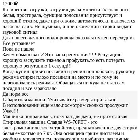
12000₽
Количество загрузки, загрузил два комплекта 2х спального
белья, простирала, функция полоскания присутствует и
хороший отжим, даже при отжиме автоматически включается
насос на слив. Не шумный, и при окончании стирки выдает
звуковой сигнал
Для нашего дачного водопровода оказался нужен переходник
Все устраивает
Пока не нашла
Зачем обманывать? Это ваша репутация!!!!! Репутацию
хорошую заслужить тяжело,а профукать,то есть потерять
хорошую репутацию 1 секунд!!!
Когда купил привез поставил и решил попробовать, рукоятку
режима стирки плохо посадили на место и по тому не
переключались режимы. Обращаться ни куда не стал сам
посадил и все заработало
Да норм все
Габаритная машина. Учитывайте размеры при заказе
В использовании еще мало.посмотрим сколько прослужит
Ужас!!!
Машинка понравилась, покупал для дачи, не прихотливая
Стиральная машина Славда WS-70PET - это
электромеханическое устройство, предназначенное для стирки
белья емкостью до 7 кг. Она оснащена ярким дисплеем и
удобным управлением, позволяющим выбирать различные