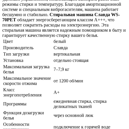
режимы стирки и температуру. Благодаря амортизационной
системе и специальным виброгасителям, машина работает
бесшумно и стабильно.
Стиральная машина Славда WS-
70PET
обладает энергосберегающим классом А+++, что
позволяет сократить расходы на электроэнергию. Эта
стиральная машина является надежным помощником в быту и
гарантирует качественную стирку вашего белья.
Цвет
белый
Производитель
Славда
Тип загрузки
вертикальная
Установка
отдельно стоящая
Максимальная загрузка
7–7,9 кг
белья
Максимальное значение
от 1200 об/мин
скорости отжима
Класс
A+
энергопотребления
ежедневная стирка, стирка
Программы
деликатных тканей
Функция дозагрузки
через основной люк
белья
Особенности
подключение к горячей воде