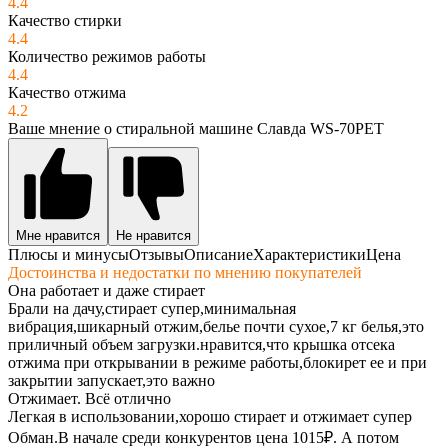
4.4
Качество стирки
4.4
Количество режимов работы
4.4
Качество отжима
4.2
Ваше мнение о стиральной машине Славда WS-70PET
Мне нравится
Не нравится
Плюсы и минусы
Отзывы
Описание
Характеристики
Цена
Достоинства и недостатки по мнению покупателей
Она работает и даже стирает
Брали на дачу,стирает супер,минимальная
вибрация,шикарный отжим,белье почти сухое,7 кг белья,это
приличный объем загрузки.нравится,что крышка отсека
отжима при открывании в режиме работы,блокирет ее и при
закрытии запускает,это важно
Отжимает. Всё отлично
Легкая в использовании,хорошо стирает и отжимает супер
Обман.В начале среди конкурентов цена 1015₽. А потом