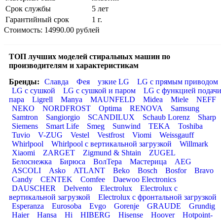
Срок службы
5 лет
Гарантийный срок
1 г.
Стоимость: 14990.00 рублей
ТОП лучших моделей стиральных машин по
производителям и характеристикам
Бренды:
Славда
Фея
узкие LG
LG с прямым приводом
LG с сушкой
LG с сушкой и паром
LG с функцией подач
пара
Ligrell
Manya
MAUNFELD
Midea
Miele
NEFF
NEKO
NORDFROST
Optima
RENOVA
Samsung
Samtron
Sangiorgio
SCANDILUX
Schaub Lorenz
Sharp
Siemens
Smart Life
Smeg
Sunwind
TEKA
Toshiba
Tuvio
V-ZUG
Vestel
Vestfrost
Viomi
Weissgauff
Whirlpool
Whirlpool с вертикальной загрузкой
Willmark
Xiaomi
ZARGET
Zigmund & Shtain
ZUGEL
Белоснежка
Бирюса
ВолТера
Мастерица
AEG
ASCOLI
Asko
ATLANT
Beko
Bosch
Bosfor
Bravo
Candy
CENTEK
Comfee
Daewoo Electronics
DAUSCHER
Delvento
Electrolux
Electrolux с
вертикальной загрузкой
Electrolux с фронтальной загрузкой
Esperanza
Eurosoba
Evgo
Gorenje
GRAUDE
Grundig
Haier
Hansa
Hi
HIBERG
Hisense
Hoover
Hotpoint-