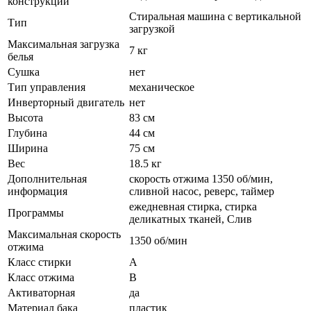
конструкции
Стиральная машина с вертикальной
Тип
загрузкой
Максимальная загрузка
7 кг
белья
Сушка
нет
Тип управления
механическое
Инверторный двигатель
нет
Высота
83 см
Глубина
44 см
Ширина
75 см
Вес
18.5 кг
Дополнительная
скорость отжима 1350 об/мин,
информация
сливной насос, реверс, таймер
ежедневная стирка, стирка
Программы
деликатных тканей, Слив
Максимальная скорость
1350 об/мин
отжима
Класс стирки
A
Класс отжима
B
Активаторная
да
Материал бака
пластик