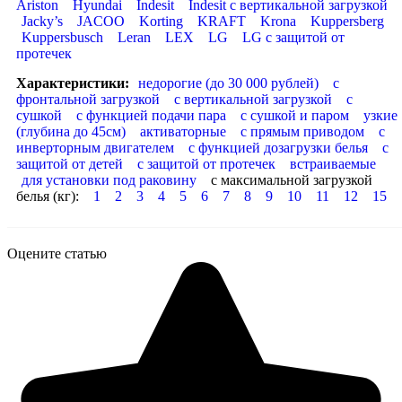
Ariston
Hyundai
Indesit
Indesit с вертикальной загрузкой
Jacky’s
JACOO
Korting
KRAFT
Krona
Kuppersberg
Kuppersbusch
Leran
LEX
LG
LG с защитой от
протечек
Характеристики:
недорогие (до 30 000 рублей)
с
фронтальной загрузкой
с вертикальной загрузкой
с
сушкой
с функцией подачи пара
с сушкой и паром
узкие
(глубина до 45см)
активаторные
с прямым приводом
с
инверторным двигателем
с функцией дозагрузки белья
с
защитой от детей
с защитой от протечек
встраиваемые
для установки под раковину
с максимальной загрузкой
белья (кг):
1
2
3
4
5
6
7
8
9
10
11
12
15
Оцените статью