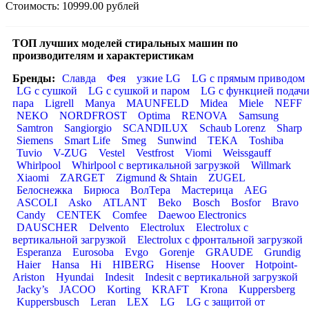
Стоимость: 10999.00 рублей
ТОП лучших моделей стиральных машин по
производителям и характеристикам
Бренды:
Славда
Фея
узкие LG
LG с прямым приводом
LG с сушкой
LG с сушкой и паром
LG с функцией подач
пара
Ligrell
Manya
MAUNFELD
Midea
Miele
NEFF
NEKO
NORDFROST
Optima
RENOVA
Samsung
Samtron
Sangiorgio
SCANDILUX
Schaub Lorenz
Sharp
Siemens
Smart Life
Smeg
Sunwind
TEKA
Toshiba
Tuvio
V-ZUG
Vestel
Vestfrost
Viomi
Weissgauff
Whirlpool
Whirlpool с вертикальной загрузкой
Willmark
Xiaomi
ZARGET
Zigmund & Shtain
ZUGEL
Белоснежка
Бирюса
ВолТера
Мастерица
AEG
ASCOLI
Asko
ATLANT
Beko
Bosch
Bosfor
Bravo
Candy
CENTEK
Comfee
Daewoo Electronics
DAUSCHER
Delvento
Electrolux
Electrolux с
вертикальной загрузкой
Electrolux с фронтальной загрузкой
Esperanza
Eurosoba
Evgo
Gorenje
GRAUDE
Grundig
Haier
Hansa
Hi
HIBERG
Hisense
Hoover
Hotpoint-
Ariston
Hyundai
Indesit
Indesit с вертикальной загрузкой
Jacky’s
JACOO
Korting
KRAFT
Krona
Kuppersberg
Kuppersbusch
Leran
LEX
LG
LG с защитой от