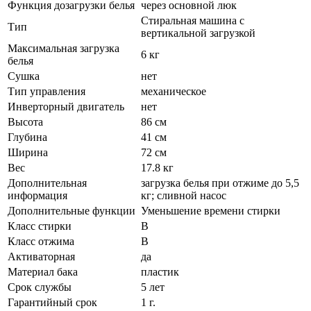
Функция дозагрузки белья
через основной люк
Стиральная машина с
Тип
вертикальной загрузкой
Максимальная загрузка
6 кг
белья
Сушка
нет
Тип управления
механическое
Инверторный двигатель
нет
Высота
86 см
Глубина
41 см
Ширина
72 см
Вес
17.8 кг
Дополнительная
загрузка белья при отжиме до 5,5
информация
кг; сливной насос
Дополнительные функции
Уменьшение времени стирки
Класс стирки
B
Класс отжима
B
Активаторная
да
Материал бака
пластик
Срок службы
5 лет
Гарантийный срок
1 г.