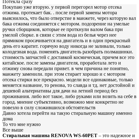
Потекла сразу
Покупаю уже вторую. у первой перегорел мотор отсека
отжима. протекает бак. . после первой замены мотора
выяснилось, что было отверстие в манжете, через которую вал
бака отжима соединяется с мотором. подозрение на умелые
ручки сборщиков, которые ее проткнули валом бака при
умелой сборке. в связи с этим вода из белья через нее
прямиком просачивается на двигатель и в один прекрасный
день его каратит. горячую воду никогда не заливали, только
колодезная вода. поменять двигатель разобрать полмашинки.
стоимость запчастей с доставкой космическая, причем все это
китайское. после замены двигателя, проработала лето и
отжиму снова передали привет. в чем причина не понятно,
манжету заменили. при этом стирает хорошо и с мотором
отсека стирки все прекрасно. модели все одинаковые, только
меняется название, то ренова, то славда и тд. нет достойной и
дешевой альтернативы для дачи на летний период без
проживания. либо вот такое, либо руками или возить на себе в
город. мнение субъективно, возможно мне конкретно не
повезло в силу сложившихся обстоятельств
Давно хотела перейти на такую стиральную машину именно
дома
То что мне нужно
Все выше
Стиральная машина RENOVA WS-60PET
– это надежное и