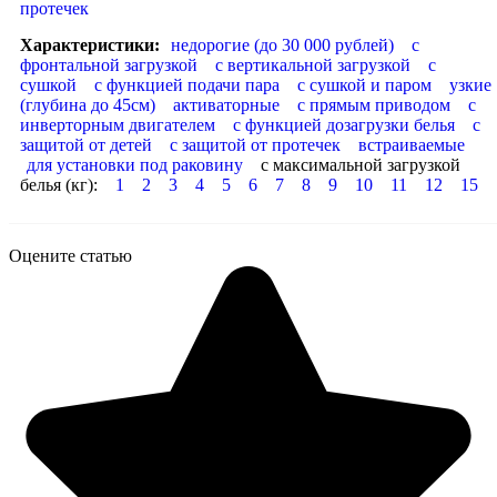
протечек
Характеристики:
недорогие (до 30 000 рублей)
с
фронтальной загрузкой
с вертикальной загрузкой
с
сушкой
с функцией подачи пара
с сушкой и паром
узкие
(глубина до 45см)
активаторные
с прямым приводом
с
инверторным двигателем
с функцией дозагрузки белья
с
защитой от детей
с защитой от протечек
встраиваемые
для установки под раковину
с максимальной загрузкой
белья (кг):
1
2
3
4
5
6
7
8
9
10
11
12
15
Оцените статью