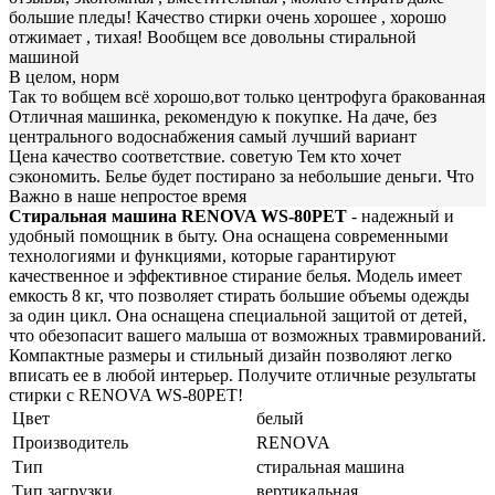
большие пледы! Качество стирки очень хорошее , хорошо
отжимает , тихая! Вообщем все довольны стиральной
машиной
В целом, норм
Так то вобщем всё хорошо,вот только центрофуга бракованная
Отличная машинка, рекомендую к покупке. На даче, без
центрального водоснабжения самый лучший вариант
Цена качество соответствие. советую Тем кто хочет
сэкономить. Белье будет постирано за небольшие деньги. Что
Важно в наше непростое время
Стиральная машина RENOVA WS-80PET
- надежный и
удобный помощник в быту. Она оснащена современными
технологиями и функциями, которые гарантируют
качественное и эффективное стирание белья. Модель имеет
емкость 8 кг, что позволяет стирать большие объемы одежды
за один цикл. Она оснащена специальной защитой от детей,
что обезопасит вашего малыша от возможных травмирований.
Компактные размеры и стильный дизайн позволяют легко
вписать ее в любой интерьер. Получите отличные результаты
стирки с RENOVA WS-80PET!
Цвет
белый
Производитель
RENOVA
Тип
стиральная машина
Тип загрузки
вертикальная