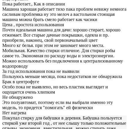
Пока работает., Как в описании
Машина харошая работает тихо пака проблем невижу немнога
сасливам проблемка ну это мелоч а вастольном стоющая
машина можна брать смело работает как часики
Цена , простота использования
Почти идеальная машина для дачи: хорошо стирает, хорошо
отжимает. Все старые дачные покрышки, одеяла и пр.
приобрели, наконец, свой первоначальный цвет
Много кг белья. при этом не занимает много места.
Мобильная. Качество стирки отличное. Для стирки робы
самое то. Экономная по расходу воды и электроэнергии.
Можно использовать без подключения к централизованному
водопроводу
За год использования пока не выявили
Пользуюсь меньше месяца, пока недостатков не обнаружила
Брак в центрофуге
Особо пока не выявлено, но весь пластик выглядит и
ощущается очень хлипким
Не обнаружено
Это полуавтомат, поэтому если вы выбрали именно эту
модель, то придется "помогать" ей физически
Нет нагрева
Покупал стирку для бабушки в деревня. Бабушка пользуется
стиркой уже второй год , от нее слышу только положительные
отзывы, экономная , вместительная , можно стирать даже