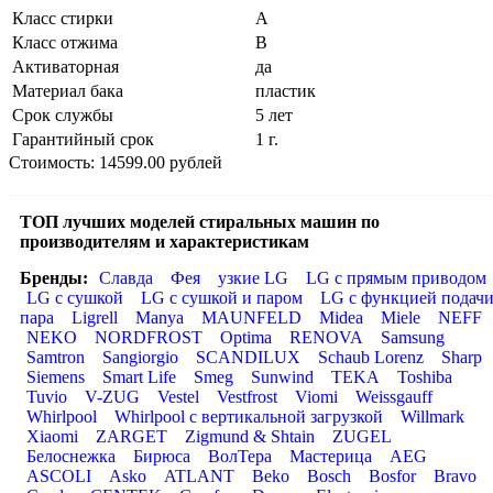
Класс стирки
A
Класс отжима
B
Активаторная
да
Материал бака
пластик
Срок службы
5 лет
Гарантийный срок
1 г.
Стоимость: 14599.00 рублей
ТОП лучших моделей стиральных машин по
производителям и характеристикам
Бренды:
Славда
Фея
узкие LG
LG с прямым приводом
LG с сушкой
LG с сушкой и паром
LG с функцией подач
пара
Ligrell
Manya
MAUNFELD
Midea
Miele
NEFF
NEKO
NORDFROST
Optima
RENOVA
Samsung
Samtron
Sangiorgio
SCANDILUX
Schaub Lorenz
Sharp
Siemens
Smart Life
Smeg
Sunwind
TEKA
Toshiba
Tuvio
V-ZUG
Vestel
Vestfrost
Viomi
Weissgauff
Whirlpool
Whirlpool с вертикальной загрузкой
Willmark
Xiaomi
ZARGET
Zigmund & Shtain
ZUGEL
Белоснежка
Бирюса
ВолТера
Мастерица
AEG
ASCOLI
Asko
ATLANT
Beko
Bosch
Bosfor
Bravo