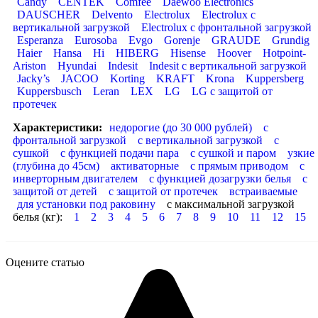
Candy
CENTEK
Comfee
Daewoo Electronics
DAUSCHER
Delvento
Electrolux
Electrolux с
вертикальной загрузкой
Electrolux с фронтальной загрузкой
Esperanza
Eurosoba
Evgo
Gorenje
GRAUDE
Grundig
Haier
Hansa
Hi
HIBERG
Hisense
Hoover
Hotpoint-
Ariston
Hyundai
Indesit
Indesit с вертикальной загрузкой
Jacky’s
JACOO
Korting
KRAFT
Krona
Kuppersberg
Kuppersbusch
Leran
LEX
LG
LG с защитой от
протечек
Характеристики:
недорогие (до 30 000 рублей)
с
фронтальной загрузкой
с вертикальной загрузкой
с
сушкой
с функцией подачи пара
с сушкой и паром
узкие
(глубина до 45см)
активаторные
с прямым приводом
с
инверторным двигателем
с функцией дозагрузки белья
с
защитой от детей
с защитой от протечек
встраиваемые
для установки под раковину
с максимальной загрузкой
белья (кг):
1
2
3
4
5
6
7
8
9
10
11
12
15
Оцените статью