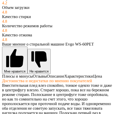
4.2
Объем загрузки
4.8
Качество стирки
4.8
Количество режимов работы
4.8
Качество отжима
4.8
Ваше мнение о стиральной машине Evgo WS-60PET
Мне нравится
Не нравится
Плюсы и минусы
Отзывы
Описание
Характеристики
Цена
Достоинства и недостатки по мнению покупателей
Вместительная плед влез спокойно, тонкое одеяло тоже и даже
в центрифугу влезло. Стирает хорошо, пока все на бережном
режиме стираю. Полоскание в центрифуге тоже опробовала,
но как то сомнительно на счет этого, что хорошо
прополоскается при проточной подаче воды. И одновременно
оба отделения не советую запускать, все таки тяжеловата
нагрузка получается на машину. Полоскаю первый раз в