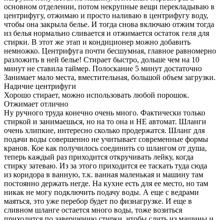
основном отделении, потом некрупные вещи перекладываю в
центрифугу, отжимаю и просто наливаю в центрифугу воду,
чтобы она закрыла белье. И тогда снова включаю отжим тогда
из белья нормально сливается и отжимается остаток геля для
стирки. В этот же этап и кондиционер можно добавить
немножко. Центрифуга почти бесшумная, главное равномерно
разложить в ней белье! Стирает быстро, дольше чем на 10
минут не ставила таймер. Полоскание 5 минут достаточно
Занимает мало места, вместительная, большой объем загрузки.
Надичие центрифуги
Хорошо стирает, можно использовать любой порошок.
Отжимает отлично
Ну ручного труда конечно очень много. Фактически только
стиркой и занимаешься, но на то она и НЕ автомат. Шланги
очень хлипкие, интересно сколько продержатся. Шланг для
подачи воды совершенно не учитывает современные формы
кранов. Кое как получилось соединить со шлангом от душа,
теперь каждый раз приходится откручивать лейку, когда
стирку затеваю. Из за этого приходится ее таскать туда сюда
из коридора в ванную, т.к. ванная маленькая и машину там
постоянно держать негде. На кухне есть для ее место, но там
никак не могу подключить подачу воды. А еще с ведрами
маяться, это уже перебор будет по физнагрузке. И еще в
сливном шланге остается много воды, тоже возиться
приходится по завершению стирки, чтобы слить из машины и