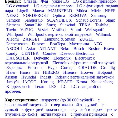
Бренды:
Славда
Фея
узкие LG
LG с прямым приводом
LG с сушкой
LG с сушкой и паром
LG с функцией подач
пара
Ligrell
Manya
MAUNFELD
Midea
Miele
NEFF
NEKO
NORDFROST
Optima
RENOVA
Samsung
Samtron
Sangiorgio
SCANDILUX
Schaub Lorenz
Sharp
Siemens
Smart Life
Smeg
Sunwind
TEKA
Toshiba
Tuvio
V-ZUG
Vestel
Vestfrost
Viomi
Weissgauff
Whirlpool
Whirlpool с вертикальной загрузкой
Willmark
Xiaomi
ZARGET
Zigmund & Shtain
ZUGEL
Белоснежка
Бирюса
ВолТера
Мастерица
AEG
ASCOLI
Asko
ATLANT
Beko
Bosch
Bosfor
Bravo
Candy
CENTEK
Comfee
Daewoo Electronics
DAUSCHER
Delvento
Electrolux
Electrolux с
вертикальной загрузкой
Electrolux с фронтальной загрузкой
Esperanza
Eurosoba
Evgo
Gorenje
GRAUDE
Grundig
Haier
Hansa
Hi
HIBERG
Hisense
Hoover
Hotpoint-
Ariston
Hyundai
Indesit
Indesit с вертикальной загрузкой
Jacky’s
JACOO
Korting
KRAFT
Krona
Kuppersberg
Kuppersbusch
Leran
LEX
LG
LG с защитой от
протечек
Характеристики:
недорогие (до 30 000 рублей)
с
фронтальной загрузкой
с вертикальной загрузкой
с
сушкой
с функцией подачи пара
с сушкой и паром
узкие
(глубина до 45см)
активаторные
с прямым приводом
с