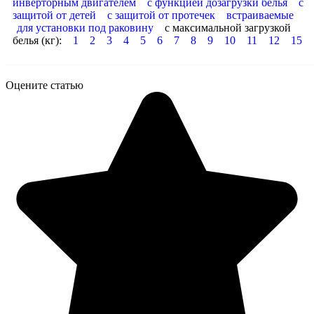
инверторным двигателем
с функцией дозагрузки белья
с
защитой от детей
с защитой от протечек
встраиваемые
для установки под раковину
с максимальной загрузкой
белья (кг):
1
2
3
4
5
6
7
8
9
10
11
12
15
Оцените статью