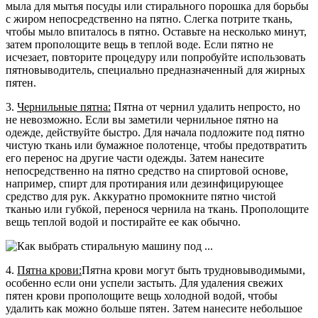
мыла для мытья посуды или стирального порошка для борьбы
с жиром непосредственно на пятно. Слегка потрите ткань,
чтобы мыло впиталось в пятно. Оставьте на несколько минут,
затем прополощите вещь в теплой воде. Если пятно не
исчезает, повторите процедуру или попробуйте использовать
пятновыводитель, специально предназначенный для жирных
пятен.
3.
Чернильные пятна:
Пятна от чернил удалить непросто, но
не невозможно. Если вы заметили чернильное пятно на
одежде, действуйте быстро. Для начала подложите под пятно
чистую ткань или бумажное полотенце, чтобы предотвратить
его перенос на другие части одежды. Затем нанесите
непосредственно на пятно средство на спиртовой основе,
например, спирт для протирания или дезинфицирующее
средство для рук. Аккуратно промокните пятно чистой
тканью или губкой, перенося чернила на ткань. Прополощите
вещь теплой водой и постирайте ее как обычно.
4.
Пятна крови:
Пятна крови могут быть трудновыводимыми,
особенно если они успели застыть. Для удаления свежих
пятен крови прополощите вещь холодной водой, чтобы
удалить как можно больше пятен. Затем нанесите небольшое