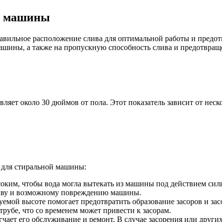
й машины
авильное расположение слива для оптимальной работы и предот
ашины, а также на пропускную способность слива и предотвраще
яет около 30 дюймов от пола. Этот показатель зависит от неск
 для стиральной машины:
оким, чтобы вода могла вытекать из машины под действием силы
сливу и возможному повреждению машины.
дуемой высоте помогает предотвратить образование засоров и з
трубе, что со временем может привести к засорам.
чает его обслуживание и ремонт. В случае засорения или других