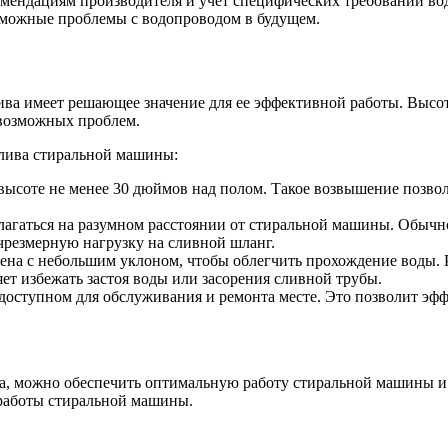
омендациям производителя и учет специфических требований во
зможные проблемы с водопроводом в будущем.
ва имеет решающее значение для ее эффективной работы. Высот
возможных проблем.
слива стиральной машины:
 высоте не менее 30 дюймов над полом. Такое возвышение позво
агаться на разумном расстоянии от стиральной машины. Обычно 
чрезмерную нагрузку на сливной шланг.
ена с небольшим уклоном, чтобы облегчить прохождение воды. 
ет избежать застоя воды или засорения сливной трубы.
одоступном для обслуживания и ремонта месте. Это позволит эф
, можно обеспечить оптимальную работу стиральной машины и 
 работы стиральной машины.