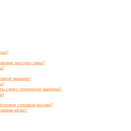
ины?
ановке высоты слива?
ы?
альной машине?
ы?
оты слива стиральной машины?
ы?
сположен слишком высоко?
лишком низко?