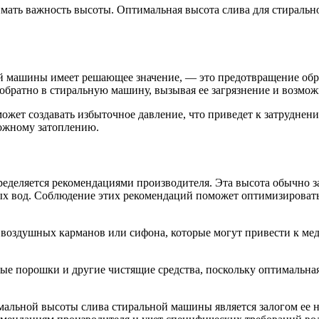
мать важность высоты. Оптимальная высота слива для стираль
ой машины имеет решающее значение, — это предотвращение обр
обратно в стиральную машину, вызывая ее загрязнение и возмо
ожет создавать избыточное давление, что приведет к затруднени
можному затоплению.
деляется рекомендациями производителя. Эта высота обычно за
ых вод. Соблюдение этих рекомендаций поможет оптимизироват
е воздушных карманов или сифона, которые могут привести к м
ные порошки и другие чистящие средства, поскольку оптимальная
имальной высоты слива стиральной машины является залогом ее