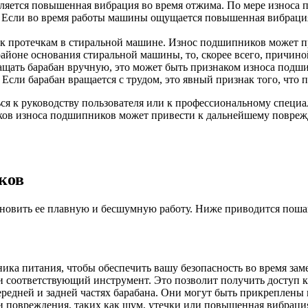
ляется повышенная вибрация во время отжима. По мере износа 
а. Если во время работы машины ощущается повышенная вибраци
 протечкам в стиральной машине. Износ подшипников может при
районе основания стиральной машины, то, скорее всего, причино
ащать барабан вручную, это может быть признаком износа подш
. Если барабан вращается с трудом, это явный признак того, чт
ся к руководству пользователя или к профессиональному специа
ов износа подшипников может привести к дальнейшему повреж
ков
новить ее плавную и бесшумную работу. Ниже приводится пош
ка питания, чтобы обеспечить вашу безопасность во время зам
 соответствующий инструмент. Это позволит получить доступ 
едней и задней частях барабана. Они могут быть прикреплены к
и повреждения, таких как шум, утечки или повышенная вибраци