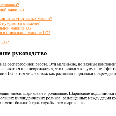
еисправны?
ьной машины?
шипников стиральных машин?
 нуждаются в замене?
альной машине LG?
в в стиральной машине LG?
е LG?
ше руководство
е бесперебойной работе. Эти маленькие, но важные компонен
нашиваться или повреждаться, что приводит к шуму и неэффект
ин LG, в том числе о том, как распознать признаки повреждения
одшипников: шариковые и роликовые. Шариковые подшипники п
ебольших цилиндрических роликов, размещенных между двумя ко
 и имеют больший срок службы, чем шариковые.