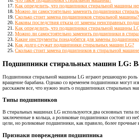
Что такое подшипники стиральной машины?
Как определить, что подшипники стиральной машины н
Можно ли самостоятельно заменить подшипники стирал
Сколько стоит замена подшипников стиральной машины?
Каковы последствия отказа от замены неисправных под
Как определить, что подшипники стиральной машины LG
Можно ли самостоятельно заменить подшипники в стир
Какие инструменты понадобятся для замены подшипнико
Как долго служат подшипники стиральных машин LG?
Сколько стоит замена подшипников в стиральной машин
Подшипники стиральных машин LG: Ва
Подшипники стиральной машины LG играют решающую роль в е
вращение барабана. Однако со временем подшипники могут из
расскажем все, что нужно знать о подшипниках стиральных маш
Типы подшипников
В стиральных машинах LG используются два основных типа п
заключенные в кольца, а роликовые подшипники состоят из н
цели, но роликовые подшипники, как правило, более прочные
Признаки повреждения подшипника