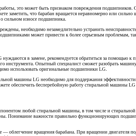
я работы, это может быть признаком повреждения подшипников
ете заметить, что барабан вращается неравномерно или сильно 
т о сильном износе подшипника.
вреждены, необходимо незамедлительно устранить неисправност
шипниками может привести к более серьезным проблемам, таки
 нуждаются в замене, рекомендуется обратиться за помощью к
о инструмента. Опытный специалист сможет разобрать машину,
одимо использовать оригинальные подшипники LG.
ральной машины LG необходимо для поддержания эффективности 
жете обеспечить бесперебойную работу стиральной машины LG 
онентом любой стиральной машины, в том числе и стиральной
ины. Понимание важности правильно функционирующих подшипн
 — облегчение вращения барабана. При вращении двигателя по