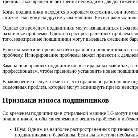
трения. Такое вращение без трения необходимо для достижени
Когда подшипники находятся в хорошем состоянии, они помога
снижает нагрузку на другие узлы машины. Без исправных подш
Однако со временем подшипники могут изнашиваться из-за пос
различные проблемы. Одной из распространенных проблем явл
того, неисправные подшипники могут вызывать смещение бара
Если вы заметили признаки неисправности подшипников в сти
проблему. Игнорирование проблемы может привести к дальней
Замена неисправных подшипников в стиральных машинах, в том
профессионалам, чтобы правильно установить новые подшипн
В заключение следует отметить, что правильно работающие п
возможных проблем, которые могут возникнуть при их неиспр
Признаки износа подшипников
Со временем подшипники в стиральной машине LG могут изнаши
подшипников, чтобы своевременно решить проблему и избежа
Шум: Одним из наиболее распространенных признаков и
подшипниками и барабаном. Если вы заметили необычный