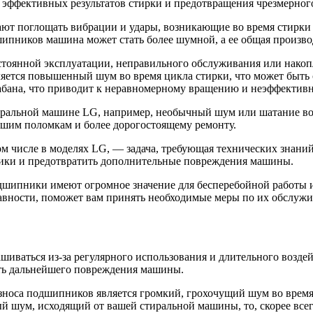
я эффективных результатов стирки и предотвращения чрезмерно
ют поглощать вибрации и удары, возникающие во время стирки и 
ипников машина может стать более шумной, а ее общая произво
тоянной эксплуатации, неправильного обслуживания или накопле
яется повышенный шум во время цикла стирки, что может быть
бана, что приводит к неравномерному вращению и неэффективн
ральной машине LG, например, необычный шум или шатание во 
шим поломкам и более дорогостоящему ремонту.
 числе в моделях LG, — задача, требующая технических знаний
ики и предотвратить дополнительные повреждения машины.
одшипники имеют огромное значение для бесперебойной работы
авности, поможет вам принять необходимые меры по их обслужи
ваться из-за регулярного использования и длительного воздей
ть дальнейшего повреждения машины.
зноса подшипников является громкий, грохочущий шум во вре
 шум, исходящий от вашей стиральной машины, то, скорее все