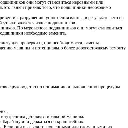
подшипников они могут становиться неровными или
я, это явный признак того, что подшипники необходимо
вести к разрушению уплотнения ванны, в результате чего из
й утечки является износ подшипников.
ипников. По мере износа подшипников они могут становиться
о подшипники необходимо заменить.
листу для проверки и, при необходимости, замены
дению машины и потенциально более дорогостоящему ремонту
аговое руководство по пониманию и выполнению процедуры
ены.
к внутренним деталям стиральной машины.
 барабану или держаться на кронштейнах.
я. Если они выглядят изношенными или сломанными, их