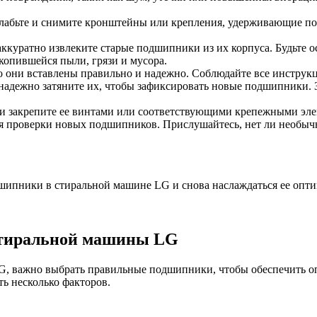
лабьте и снимите кронштейны или крепления, удерживающие под
 аккуратно извлеките старые подшипники из их корпуса. Будьте
копившейся пыли, грязи и мусора.
о они вставлены правильно и надежно. Соблюдайте все инструк
надежно затяните их, чтобы зафиксировать новые подшипники. 
 и закрепите ее винтами или соответствующими крепежными эл
я проверки новых подшипников. Прислушайтесь, нет ли необычн
шипники в стиральной машине LG и снова наслаждаться ее опти
стиральной машины LG
LG, важно выбрать правильные подшипники, чтобы обеспечить о
ь несколько факторов.