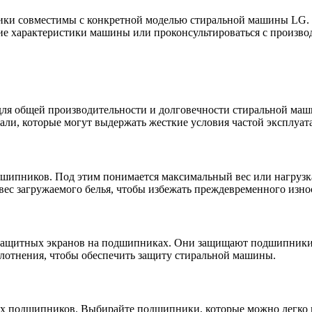
ники совместимы с конкретной моделью стиральной машины LG.
ие характеристики машины или проконсультироваться с произво
ля общей производительности и долговечности стиральной ма
ли, которые могут выдержать жесткие условия частой эксплуат
шипников. Под этим понимается максимальный вес или нагрузка
ес загружаемого белья, чтобы избежать преждевременного износ
ащитных экранов на подшипниках. Они защищают подшипники от
отнения, чтобы обеспечить защиту стиральной машины.
ных подшипников. Выбирайте подшипники, которые можно легко